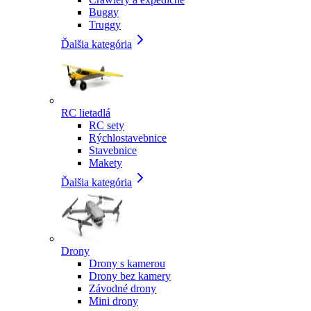
Buggy
Truggy
Ďalšia kategória
RC lietadlá
RC sety
Rýchlostavebnice
Stavebnice
Makety
Ďalšia kategória
Drony
Drony s kamerou
Drony bez kamery
Závodné drony
Mini drony