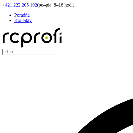
+421 222 205 102
(
po–pia: 8–16 hod.
)
Poradňa
Kontakty