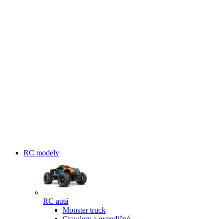
RC modely
RC autá
Monster truck
Crawlery a expedičné