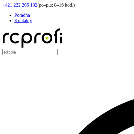
+421 222 205 102
(
po–pia: 8–16 hod.
)
Poradňa
Kontakty