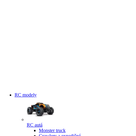
RC modely
RC autá
Monster truck
Crawlery a expedičné