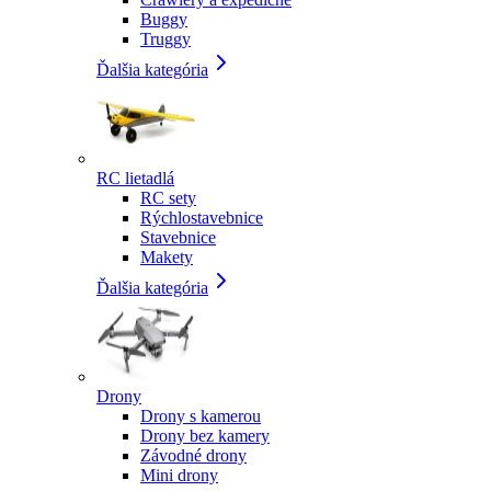
Buggy
Truggy
Ďalšia kategória
RC lietadlá
RC sety
Rýchlostavebnice
Stavebnice
Makety
Ďalšia kategória
Drony
Drony s kamerou
Drony bez kamery
Závodné drony
Mini drony