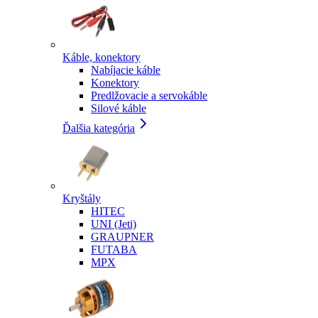
Káble, konektory
Nabíjacie káble
Konektory
Predlžovacie a servokáble
Silové káble
Ďalšia kategória
Kryštály
HITEC
UNI (Jeti)
GRAUPNER
FUTABA
MPX