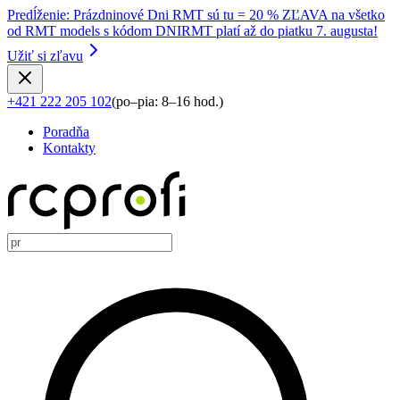
Predĺženie
:
Prázdninové Dni RMT sú tu = 20 % ZĽAVA na všetko
od RMT models s kódom DNIRMT platí až do piatku 7. augusta!
Užiť si zľavu
+421 222 205 102
(
po–pia: 8–16 hod.
)
Poradňa
Kontakty