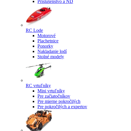
Príslušenstvo a ND
RC Lode
Motorové
Plachetnice
Ponorky
Nakladanie lodí
Stolné modely
RC vrtuľníky
Mini vrtuľníky
Pre začiatočníkov
Pre mierne pokročilých
Pre pokročilých a expertov