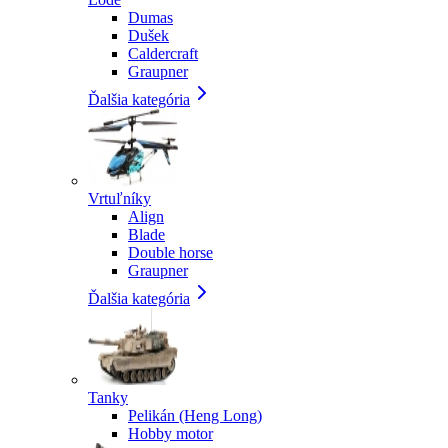
Dumas
Dušek
Caldercraft
Graupner
Ďalšia kategória
Vrtuľníky
Align
Blade
Double horse
Graupner
Ďalšia kategória
Tanky
Pelikán (Heng Long)
Hobby motor