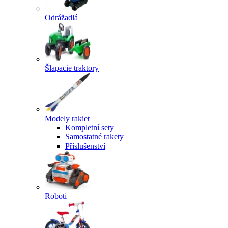
Odrážadlá
Šlapacie traktory
Modely rakiet
Kompletní sety
Samostatné rakety
Příslušenství
Roboti