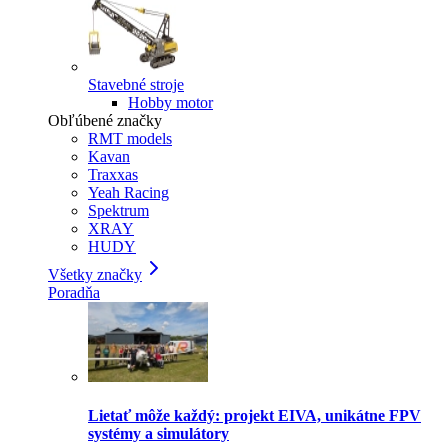
Stavebné stroje
Hobby motor
Obľúbené značky
RMT models
Kavan
Traxxas
Yeah Racing
Spektrum
XRAY
HUDY
Všetky značky
Poradňa
Lietať môže každý: projekt EIVA, unikátne FPV
systémy a simulátory