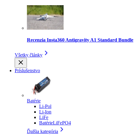
Recenzia Insta360 Antigravity A1 Standard Bundle
Všetky články
Príslušenstvo
Batérie
Li-Pol
Li-Ion
LiFe
BatérieLiFePO4
Ďalšia kategória