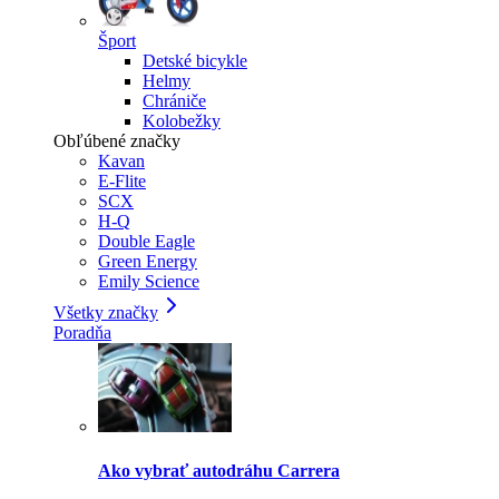
Šport
Detské bicykle
Helmy
Chrániče
Kolobežky
Obľúbené značky
Kavan
E-Flite
SCX
H-Q
Double Eagle
Green Energy
Emily Science
Všetky značky
Poradňa
Ako vybrať autodráhu Carrera