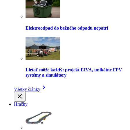
Elektroodpad do bežného odpadu nepatrí
Lietať môže každý: projekt EIVA, unikátne FPV
systémy a simulátory
Všetky články
Hračky