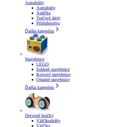
Autodráhy
Autodráhy
Autíčka
Traťové diely
Príslušenstvo
Ďalšia kategória
Stavebnice
LEGO
Solárné stavebnice
Kovové stavebnice
Ostatné stavebnice
Ďalšia kategória
Drevené hračky
Vláčikodráhy
Vláčiky