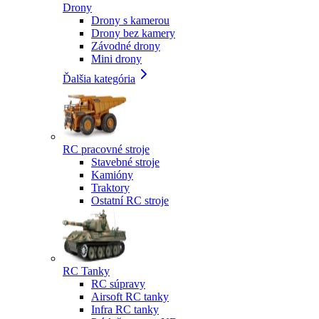
Drony
Drony s kamerou
Drony bez kamery
Závodné drony
Mini drony
Ďalšia kategória
RC pracovné stroje
Stavebné stroje
Kamióny
Traktory
Ostatní RC stroje
RC Tanky
RC súpravy
Airsoft RC tanky
Infra RC tanky