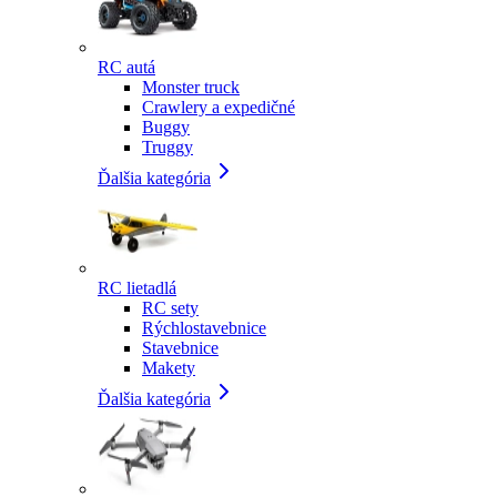
RC autá
Monster truck
Crawlery a expedičné
Buggy
Truggy
Ďalšia kategória
RC lietadlá
RC sety
Rýchlostavebnice
Stavebnice
Makety
Ďalšia kategória