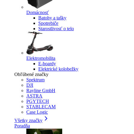
Domácnosť
Batohy a tašky
Spotrebiče
Starostlivosť o telo
Elektromobilita
E-boardy
Elektrické kolobežky
Obľúbené značky
Spektrum
DJI
Rayline GmbH
ASTRA
PGYTECH
STABLECAM
Case Logic
Všetky značky
Poradňa