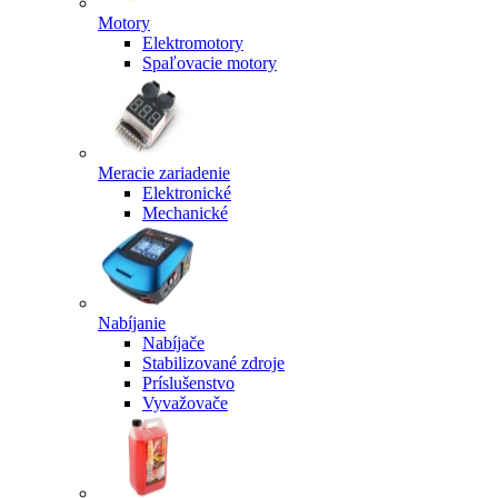
Motory
Elektromotory
Spaľovacie motory
Meracie zariadenie
Elektronické
Mechanické
Nabíjanie
Nabíjače
Stabilizované zdroje
Príslušenstvo
Vyvažovače