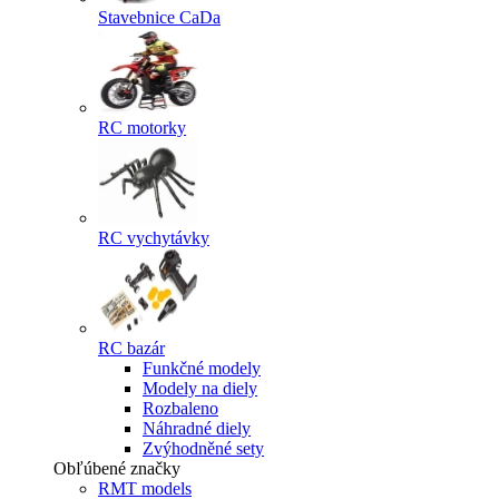
Stavebnice CaDa
RC motorky
RC vychytávky
RC bazár
Funkčné modely
Modely na diely
Rozbaleno
Náhradné diely
Zvýhodněné sety
Obľúbené značky
RMT models