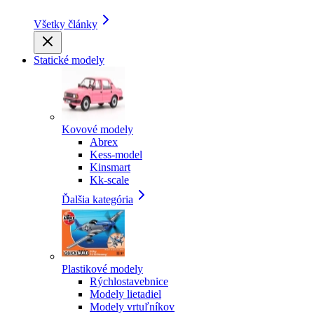
Všetky články
Statické modely
Kovové modely
Abrex
Kess-model
Kinsmart
Kk-scale
Ďalšia kategória
Plastikové modely
Rýchlostavebnice
Modely lietadiel
Modely vrtuľníkov