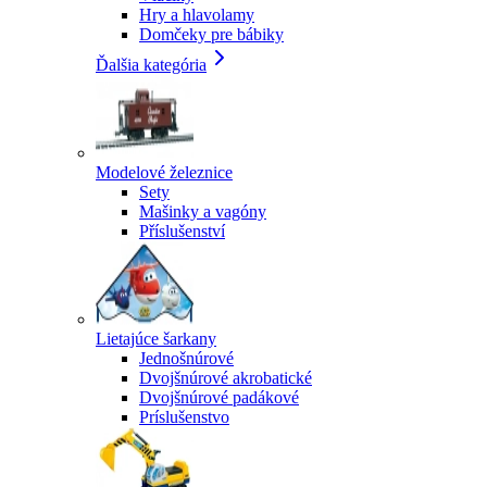
Hry a hlavolamy
Domčeky pre bábiky
Ďalšia kategória
Modelové železnice
Sety
Mašinky a vagóny
Příslušenství
Lietajúce šarkany
Jednošnúrové
Dvojšnúrové akrobatické
Dvojšnúrové padákové
Príslušenstvo