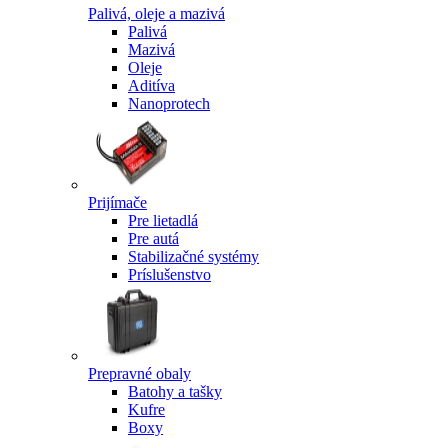
Palivá, oleje a mazivá
Palivá
Mazivá
Oleje
Aditíva
Nanoprotech
Prijímače
Pre lietadlá
Pre autá
Stabilizačné systémy
Príslušenstvo
Prepravné obaly
Batohy a tašky
Kufre
Boxy