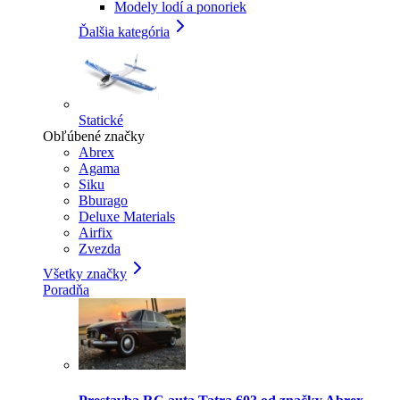
Modely lodí a ponoriek
Ďalšia kategória
Statické
Obľúbené značky
Abrex
Agama
Siku
Bburago
Deluxe Materials
Airfix
Zvezda
Všetky značky
Poradňa