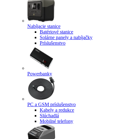
Nabíjacie stanice
Batériové stanice
Solárne panely a nabíjačky
Príslušenstvo
Powerbanky
PC a GSM príslušenstvo
Kabely a redukce
Slúchadlá
Mobilné telefony