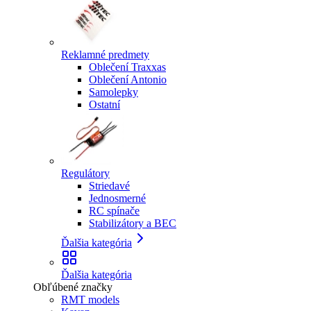
Reklamné predmety
Oblečení Traxxas
Oblečení Antonio
Samolepky
Ostatní
Regulátory
Striedavé
Jednosmerné
RC spínače
Stabilizátory a BEC
Ďalšia kategória
Ďalšia kategória
Obľúbené značky
RMT models