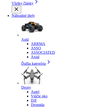
Všetky články
Náhradné diely
Autá
ARRMA
ASSO
ASSOCIATED
Axial
Ďalšia kategória
Drony
Autel
Vtáčie oko
DJI
Dromida