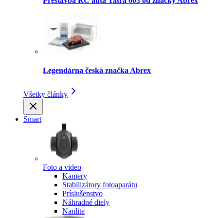
Prestavba RC auta Tatra 603 od značky Abrex
Legendárna česká značka Abrex
Všetky články
Smart
Foto a video
Kamery
Stabilizátory fotoaparátu
Príslušenstvo
Náhradné diely
Nanlite