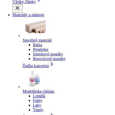
Všetky články
Materiály a nástroje
Stavebný materiál
Balza
Preglejka
Smrekové nosníky
Borovicové nosníky
Ďalšia kategória
Modelárska chémia
Lepidlá
Farby
Laky
Tmely