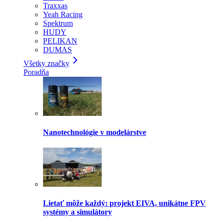
Traxxas
Yeah Racing
Spektrum
HUDY
PELIKAN
DUMAS
Všetky značky
Poradňa
Nanotechnológie v modelárstve
Lietať môže každý: projekt EIVA, unikátne FPV
systémy a simulátory