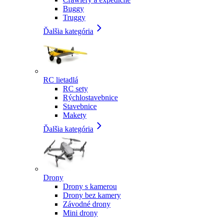
Buggy
Truggy
Ďalšia kategória
RC lietadlá
RC sety
Rýchlostavebnice
Stavebnice
Makety
Ďalšia kategória
Drony
Drony s kamerou
Drony bez kamery
Závodné drony
Mini drony