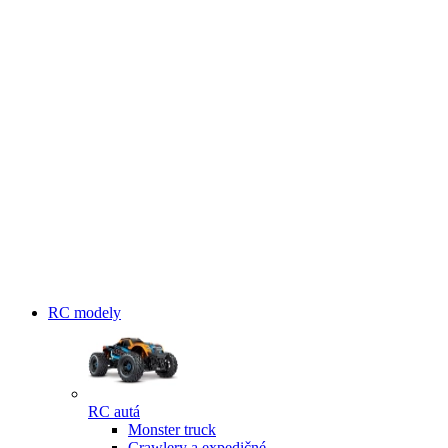
RC modely
RC autá
Monster truck
Crawlery a expedičné