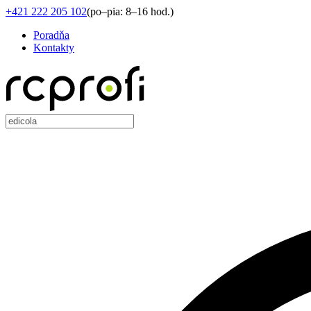
+421 222 205 102
(
po–pia: 8–16 hod.
)
Poradňa
Kontakty