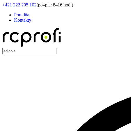
+421 222 205 102
(
po–pia: 8–16 hod.
)
Poradňa
Kontakty