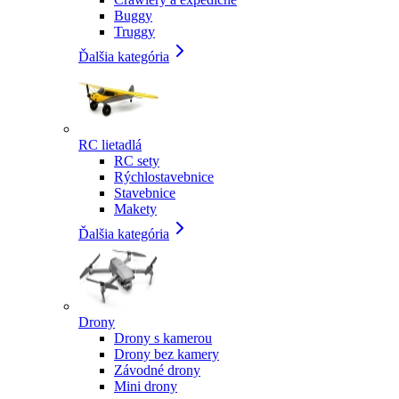
Buggy
Truggy
Ďalšia kategória
RC lietadlá
RC sety
Rýchlostavebnice
Stavebnice
Makety
Ďalšia kategória
Drony
Drony s kamerou
Drony bez kamery
Závodné drony
Mini drony