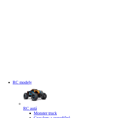
RC modely
RC autá
Monster truck
Crawlery a expedičné