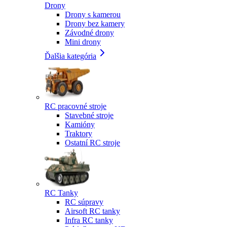
Drony
Drony s kamerou
Drony bez kamery
Závodné drony
Mini drony
Ďalšia kategória
RC pracovné stroje
Stavebné stroje
Kamióny
Traktory
Ostatní RC stroje
RC Tanky
RC súpravy
Airsoft RC tanky
Infra RC tanky