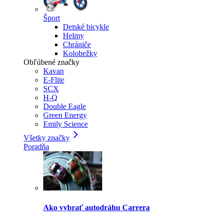
Šport
Detské bicykle
Helmy
Chrániče
Kolobežky
Obľúbené značky
Kavan
E-Flite
SCX
H-Q
Double Eagle
Green Energy
Emily Science
Všetky značky
Poradňa
Ako vybrať autodráhu Carrera