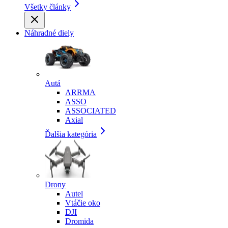
Všetky články
Náhradné diely
Autá
ARRMA
ASSO
ASSOCIATED
Axial
Ďalšia kategória
Drony
Autel
Vtáčie oko
DJI
Dromida