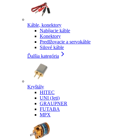
Káble, konektory
Nabíjacie káble
Konektory
Predlžovacie a servokáble
Silové káble
Ďalšia kategória
Kryštály
HITEC
UNI (Jeti)
GRAUPNER
FUTABA
MPX