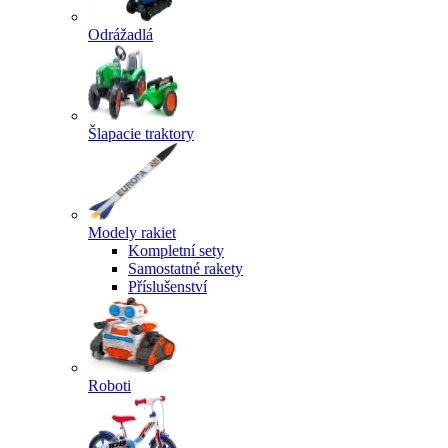
Odrážadlá
Šlapacie traktory
Modely rakiet
Kompletní sety
Samostatné rakety
Příslušenství
Roboti