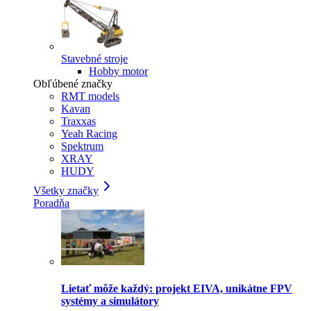
Stavebné stroje
Hobby motor
Obľúbené značky
RMT models
Kavan
Traxxas
Yeah Racing
Spektrum
XRAY
HUDY
Všetky značky
Poradňa
Lietať môže každý: projekt EIVA, unikátne FPV
systémy a simulátory