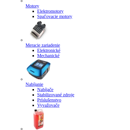
Motory
Elektromotory
Spaľovacie motory
Meracie zariadenie
Elektronické
Mechanické
Nabíjanie
Nabíjače
Stabilizované zdroje
Príslušenstvo
Vyvažovače