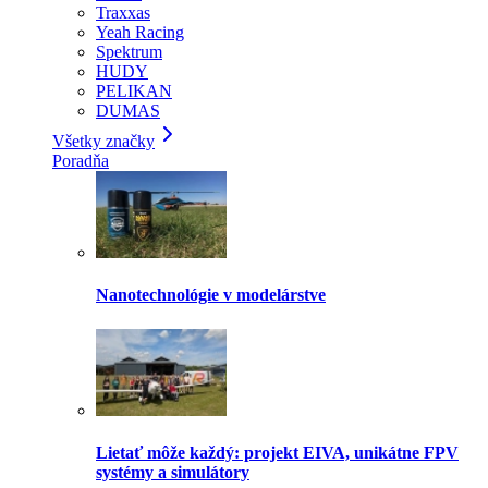
Traxxas
Yeah Racing
Spektrum
HUDY
PELIKAN
DUMAS
Všetky značky
Poradňa
Nanotechnológie v modelárstve
Lietať môže každý: projekt EIVA, unikátne FPV
systémy a simulátory