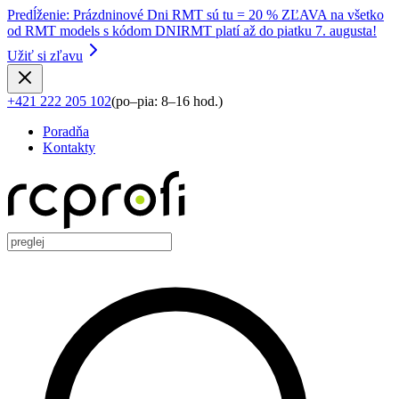
Predĺženie
:
Prázdninové Dni RMT sú tu = 20 % ZĽAVA na všetko
od RMT models s kódom DNIRMT platí až do piatku 7. augusta!
Užiť si zľavu
+421 222 205 102
(
po–pia: 8–16 hod.
)
Poradňa
Kontakty