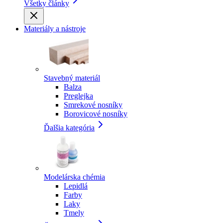
Všetky články
Materiály a nástroje
Stavebný materiál
Balza
Preglejka
Smrekové nosníky
Borovicové nosníky
Ďalšia kategória
Modelárska chémia
Lepidlá
Farby
Laky
Tmely