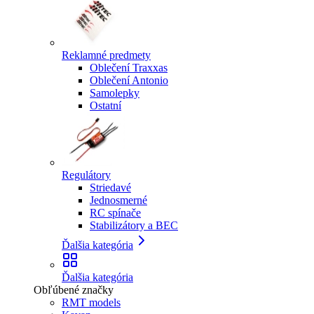
Reklamné predmety
Oblečení Traxxas
Oblečení Antonio
Samolepky
Ostatní
Regulátory
Striedavé
Jednosmerné
RC spínače
Stabilizátory a BEC
Ďalšia kategória
Ďalšia kategória
Obľúbené značky
RMT models