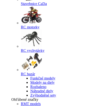
Stavebnice CaDa
RC motorky
RC vychytávky
RC bazár
Funkčné modely
Modely na diely
Rozbaleno
Náhradné diely
Zvýhodněné sety
Obľúbené značky
RMT models