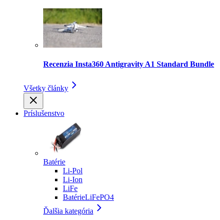
Recenzia Insta360 Antigravity A1 Standard Bundle
Všetky články
Príslušenstvo
Batérie
Li-Pol
Li-Ion
LiFe
BatérieLiFePO4
Ďalšia kategória