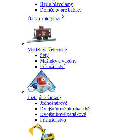
Hry a hlavolamy
Domčeky pre bábiky
Ďalšia kategória
Modelové železnice
Sety
Mašinky a vagóny
Příslušenství
Lietajúce šarkany
Jednošnúrové
Dvojšnúrové akrobatické
Dvojšnúrové padákové
Príslušenstvo