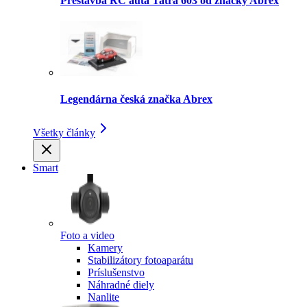
Prestavba RC auta Tatra 603 od značky Abrex
Legendárna česká značka Abrex
Všetky články
Smart
Foto a video
Kamery
Stabilizátory fotoaparátu
Príslušenstvo
Náhradné diely
Nanlite