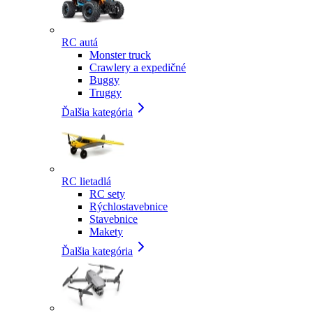
RC autá
Monster truck
Crawlery a expedičné
Buggy
Truggy
Ďalšia kategória
RC lietadlá
RC sety
Rýchlostavebnice
Stavebnice
Makety
Ďalšia kategória