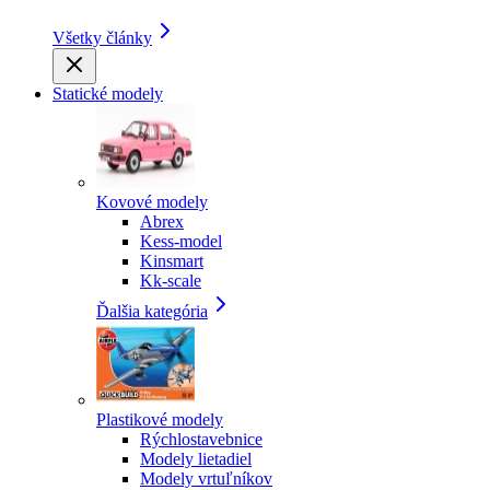
Všetky články
Statické modely
Kovové modely
Abrex
Kess-model
Kinsmart
Kk-scale
Ďalšia kategória
Plastikové modely
Rýchlostavebnice
Modely lietadiel
Modely vrtuľníkov