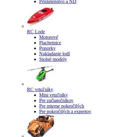
Príslušenstvo a ND
RC Lode
Motorové
Plachetnice
Ponorky
Nakladanie lodí
Stolné modely
RC vrtuľníky
Mini vrtuľníky
Pre začiatočníkov
Pre mierne pokročilých
Pre pokročilých a expertov