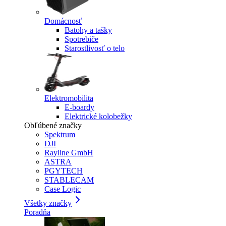
Domácnosť
Batohy a tašky
Spotrebiče
Starostlivosť o telo
Elektromobilita
E-boardy
Elektrické kolobežky
Obľúbené značky
Spektrum
DJI
Rayline GmbH
ASTRA
PGYTECH
STABLECAM
Case Logic
Všetky značky
Poradňa