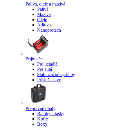
Palivá, oleje a mazivá
Palivá
Mazivá
Oleje
Aditíva
Nanoprotech
Prijímače
Pre lietadlá
Pre autá
Stabilizačné systémy
Príslušenstvo
Prepravné obaly
Batohy a tašky
Kufre
Boxy