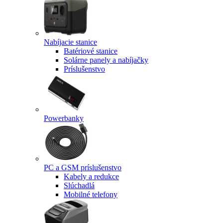
Nabíjacie stanice
Batériové stanice
Solárne panely a nabíjačky
Príslušenstvo
Powerbanky
PC a GSM príslušenstvo
Kabely a redukce
Slúchadlá
Mobilné telefony