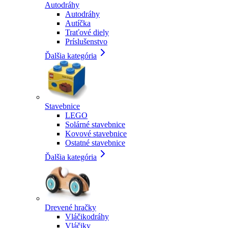
Autodráhy
Autodráhy
Autíčka
Traťové diely
Príslušenstvo
Ďalšia kategória
Stavebnice
LEGO
Solárné stavebnice
Kovové stavebnice
Ostatné stavebnice
Ďalšia kategória
Drevené hračky
Vláčikodráhy
Vláčiky