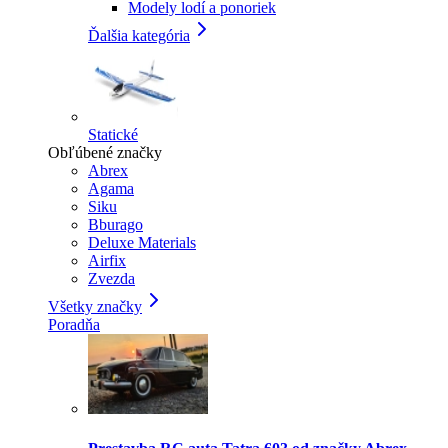
Modely lodí a ponoriek
Ďalšia kategória
Statické
Obľúbené značky
Abrex
Agama
Siku
Bburago
Deluxe Materials
Airfix
Zvezda
Všetky značky
Poradňa