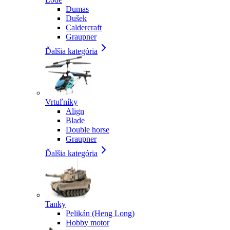
Dumas
Dušek
Caldercraft
Graupner
Ďalšia kategória
Vrtuľníky
Align
Blade
Double horse
Graupner
Ďalšia kategória
Tanky
Pelikán (Heng Long)
Hobby motor