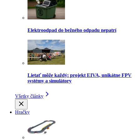
Elektroodpad do bežného odpadu nepatrí
Lietať môže každý: projekt EIVA, unikátne FPV
systémy a simulátory
Všetky články
Hračky