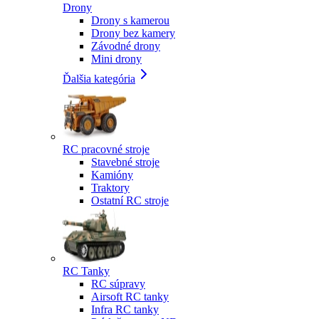
Drony
Drony s kamerou
Drony bez kamery
Závodné drony
Mini drony
Ďalšia kategória
RC pracovné stroje
Stavebné stroje
Kamióny
Traktory
Ostatní RC stroje
RC Tanky
RC súpravy
Airsoft RC tanky
Infra RC tanky