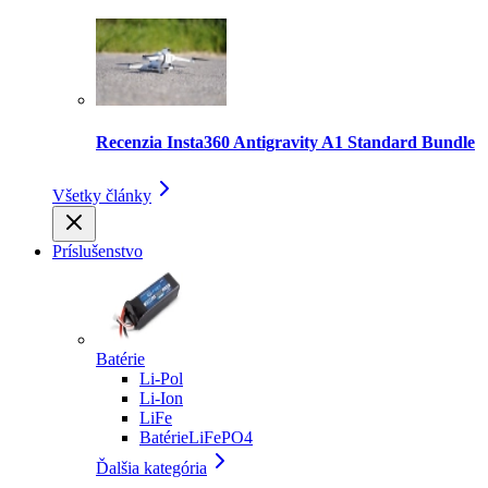
Recenzia Insta360 Antigravity A1 Standard Bundle
Všetky články
Príslušenstvo
Batérie
Li-Pol
Li-Ion
LiFe
BatérieLiFePO4
Ďalšia kategória