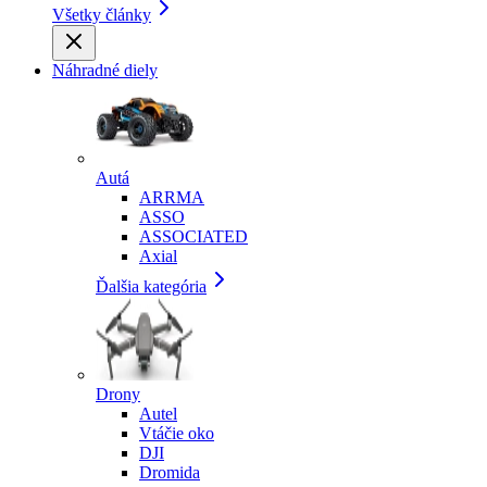
Všetky články
Náhradné diely
Autá
ARRMA
ASSO
ASSOCIATED
Axial
Ďalšia kategória
Drony
Autel
Vtáčie oko
DJI
Dromida