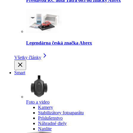
Prestavba RC auta Tatra 603 od značky Abrex
Legendárna česká značka Abrex
Všetky články
Smart
Foto a video
Kamery
Stabilizátory fotoaparátu
Príslušenstvo
Náhradné diely
Nanlite