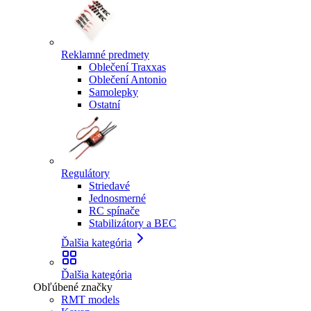
Reklamné predmety
Oblečení Traxxas
Oblečení Antonio
Samolepky
Ostatní
Regulátory
Striedavé
Jednosmerné
RC spínače
Stabilizátory a BEC
Ďalšia kategória
Ďalšia kategória
Obľúbené značky
RMT models