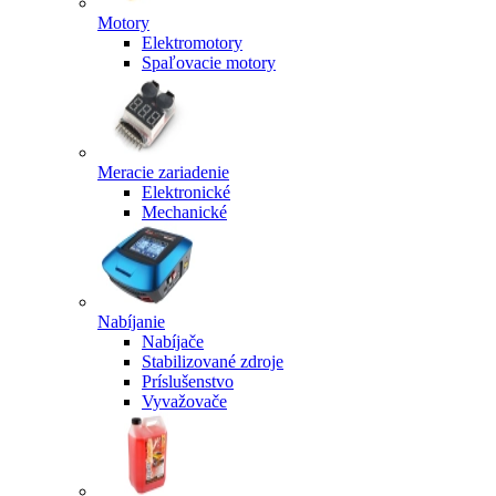
Motory
Elektromotory
Spaľovacie motory
Meracie zariadenie
Elektronické
Mechanické
Nabíjanie
Nabíjače
Stabilizované zdroje
Príslušenstvo
Vyvažovače