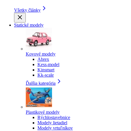
Všetky články
Statické modely
Kovové modely
Abrex
Kess-model
Kinsmart
Kk-scale
Ďalšia kategória
Plastikové modely
Rýchlostavebnice
Modely lietadiel
Modely vrtuľníkov