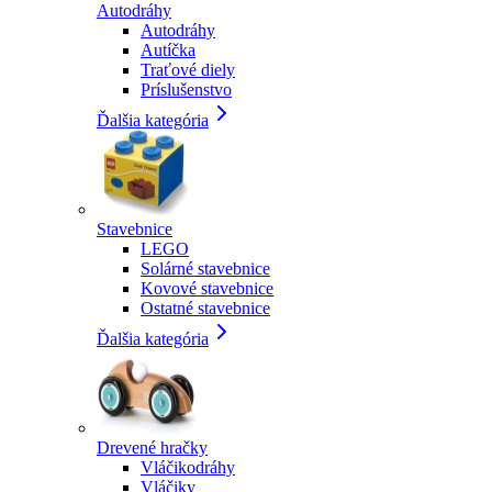
Autodráhy
Autodráhy
Autíčka
Traťové diely
Príslušenstvo
Ďalšia kategória
Stavebnice
LEGO
Solárné stavebnice
Kovové stavebnice
Ostatné stavebnice
Ďalšia kategória
Drevené hračky
Vláčikodráhy
Vláčiky