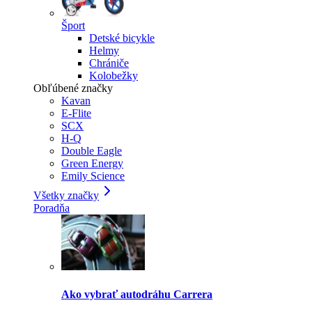
Šport
Detské bicykle
Helmy
Chrániče
Kolobežky
Obľúbené značky
Kavan
E-Flite
SCX
H-Q
Double Eagle
Green Energy
Emily Science
Všetky značky
Poradňa
Ako vybrať autodráhu Carrera