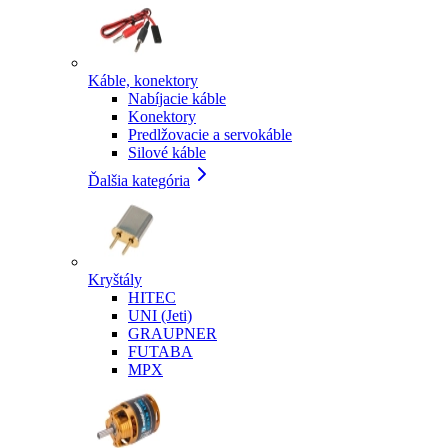
Káble, konektory
Nabíjacie káble
Konektory
Predlžovacie a servokáble
Silové káble
Ďalšia kategória
Kryštály
HITEC
UNI (Jeti)
GRAUPNER
FUTABA
MPX