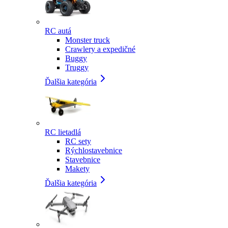
RC autá
Monster truck
Crawlery a expedičné
Buggy
Truggy
Ďalšia kategória
RC lietadlá
RC sety
Rýchlostavebnice
Stavebnice
Makety
Ďalšia kategória