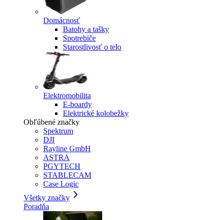
Domácnosť
Batohy a tašky
Spotrebiče
Starostlivosť o telo
Elektromobilita
E-boardy
Elektrické kolobežky
Obľúbené značky
Spektrum
DJI
Rayline GmbH
ASTRA
PGYTECH
STABLECAM
Case Logic
Všetky značky
Poradňa