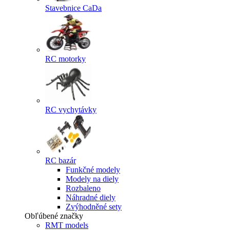
Stavebnice CaDa
RC motorky
RC vychytávky
RC bazár
Funkčné modely
Modely na diely
Rozbaleno
Náhradné diely
Zvýhodněné sety
Obľúbené značky
RMT models