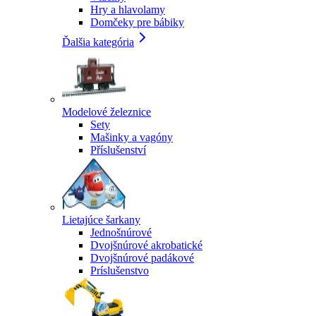
Hry a hlavolamy
Domčeky pre bábiky
Ďalšia kategória
Modelové železnice
Sety
Mašinky a vagóny
Příslušenství
Lietajúce šarkany
Jednošnúrové
Dvojšnúrové akrobatické
Dvojšnúrové padákové
Príslušenstvo