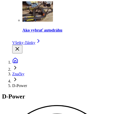
Ako vybrať autodráhu
Všetky články
Značky
D-Power
D-Power