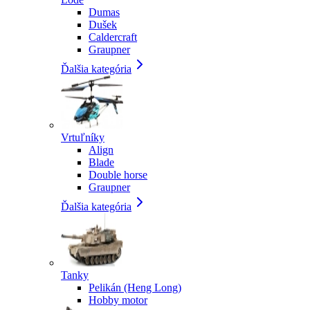
Dumas
Dušek
Caldercraft
Graupner
Ďalšia kategória
Vrtuľníky
Align
Blade
Double horse
Graupner
Ďalšia kategória
Tanky
Pelikán (Heng Long)
Hobby motor