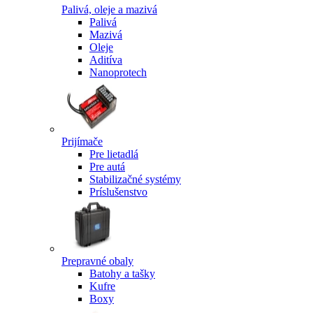
Palivá, oleje a mazivá
Palivá
Mazivá
Oleje
Aditíva
Nanoprotech
Prijímače
Pre lietadlá
Pre autá
Stabilizačné systémy
Príslušenstvo
Prepravné obaly
Batohy a tašky
Kufre
Boxy