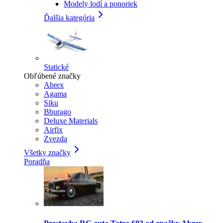
Modely lodí a ponoriek
Ďalšia kategória
Statické
Obľúbené značky
Abrex
Agama
Siku
Bburago
Deluxe Materials
Airfix
Zvezda
Všetky značky
Poradňa