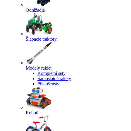
Odrážadlá
Šlapacie traktory
Modely rakiet
Kompletní sety
Samostatné rakety
Příslušenství
Roboti