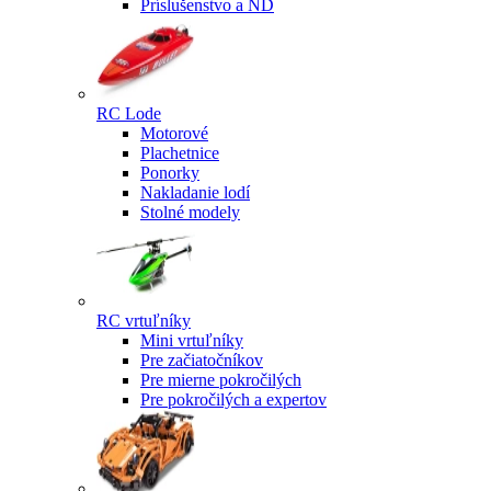
Príslušenstvo a ND
RC Lode
Motorové
Plachetnice
Ponorky
Nakladanie lodí
Stolné modely
RC vrtuľníky
Mini vrtuľníky
Pre začiatočníkov
Pre mierne pokročilých
Pre pokročilých a expertov