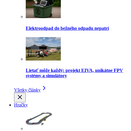
Elektroodpad do bežného odpadu nepatrí
Lietať môže každý: projekt EIVA, unikátne FPV
systémy a simulátory
Všetky články
Hračky