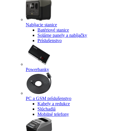
Nabíjacie stanice
Batériové stanice
Solárne panely a nabíjačky
Príslušenstvo
Powerbanky
PC a GSM príslušenstvo
Kabely a redukce
Slúchadlá
Mobilné telefony