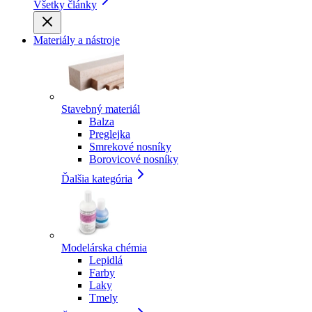
Všetky články
Materiály a nástroje
Stavebný materiál
Balza
Preglejka
Smrekové nosníky
Borovicové nosníky
Ďalšia kategória
Modelárska chémia
Lepidlá
Farby
Laky
Tmely