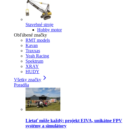
Stavebné stroje
Hobby motor
Obľúbené značky
RMT models
Kavan
Traxxas
Yeah Racing
Spektrum
XRAY
HUDY
Všetky značky
Poradňa
Lietať môže každý: projekt EIVA, unikátne FPV
systémy a simulátory