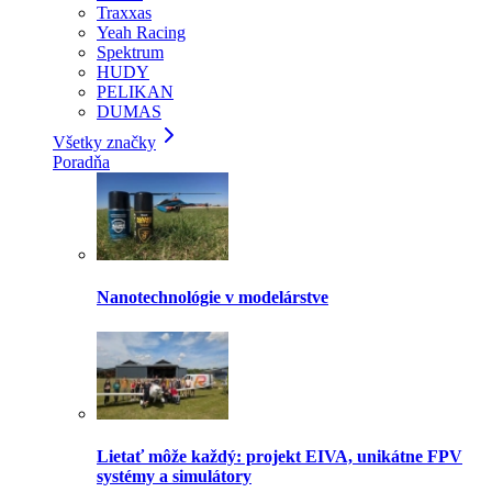
Traxxas
Yeah Racing
Spektrum
HUDY
PELIKAN
DUMAS
Všetky značky
Poradňa
Nanotechnológie v modelárstve
Lietať môže každý: projekt EIVA, unikátne FPV
systémy a simulátory