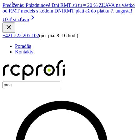
Predĺženie
:
Prázdninové Dni RMT sú tu = 20 % ZĽAVA na všetko
od RMT models s kódom DNIRMT platí až do piatku 7. augusta!
Užiť si zľavu
+421 222 205 102
(
po–pia: 8–16 hod.
)
Poradňa
Kontakty