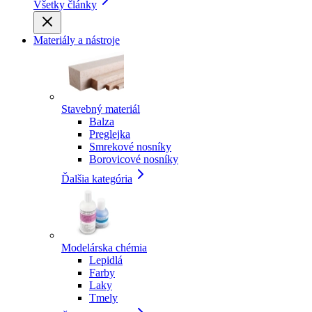
Všetky články
Materiály a nástroje
Stavebný materiál
Balza
Preglejka
Smrekové nosníky
Borovicové nosníky
Ďalšia kategória
Modelárska chémia
Lepidlá
Farby
Laky
Tmely