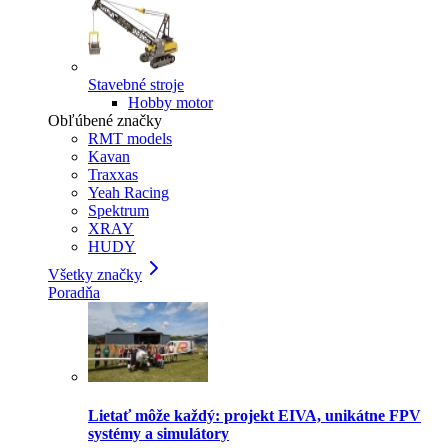
Stavebné stroje
Hobby motor
Obľúbené značky
RMT models
Kavan
Traxxas
Yeah Racing
Spektrum
XRAY
HUDY
Všetky značky
Poradňa
Lietať môže každý: projekt EIVA, unikátne FPV
systémy a simulátory