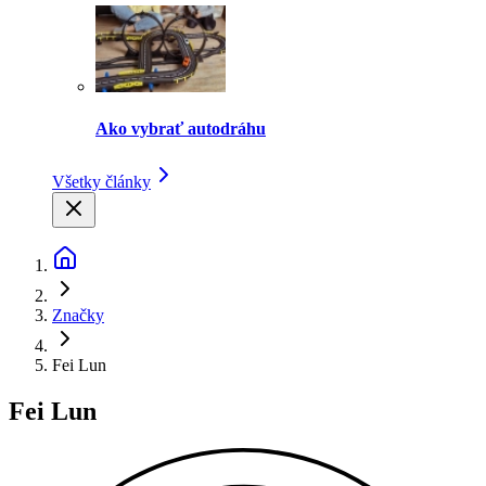
Ako vybrať autodráhu
Všetky články
Značky
Fei Lun
Fei Lun