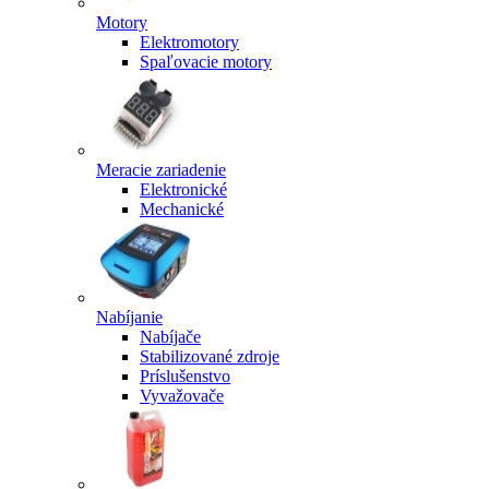
Motory
Elektromotory
Spaľovacie motory
Meracie zariadenie
Elektronické
Mechanické
Nabíjanie
Nabíjače
Stabilizované zdroje
Príslušenstvo
Vyvažovače