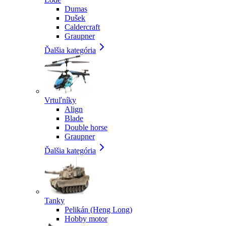
Dumas
Dušek
Caldercraft
Graupner
Ďalšia kategória
Vrtuľníky
Align
Blade
Double horse
Graupner
Ďalšia kategória
Tanky
Pelikán (Heng Long)
Hobby motor