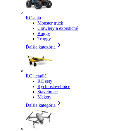
RC autá
Monster truck
Crawlery a expedičné
Buggy
Truggy
Ďalšia kategória
RC lietadlá
RC sety
Rýchlostavebnice
Stavebnice
Makety
Ďalšia kategória