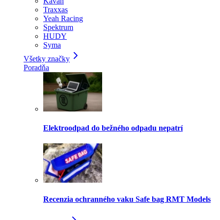
Kavan
Traxxas
Yeah Racing
Spektrum
HUDY
Syma
Všetky značky
Poradňa
Elektroodpad do bežného odpadu nepatrí
Recenzia ochranného vaku Safe bag RMT Models