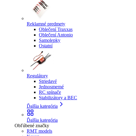
Reklamné predmety
Oblečení Traxxas
Oblečení Antonio
Samolepky
Ostatní
Regulátory
Striedavé
Jednosmerné
RC spínače
Stabilizátory a BEC
Ďalšia kategória
Ďalšia kategória
Obľúbené značky
RMT models