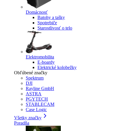
Domácnosť
Batohy a tašky
Spotrebiče
Starostlivosť o telo
Elektromobilita
E-boardy
Elektrické kolobežky
Obľúbené značky
Spektrum
DJI
Rayline GmbH
ASTRA
PGYTECH
STABLECAM
Case Logic
Všetky značky
Poradňa