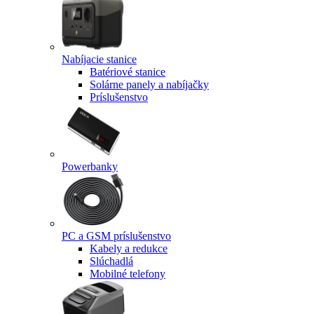
Nabíjacie stanice
Batériové stanice
Solárne panely a nabíjačky
Príslušenstvo
Powerbanky
PC a GSM príslušenstvo
Kabely a redukce
Slúchadlá
Mobilné telefony