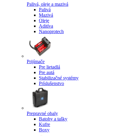
Palivá, oleje a mazivá
Palivá
Mazivá
Oleje
Aditíva
Nanoprotech
Prijímače
Pre lietadlá
Pre autá
Stabilizačné systémy
Príslušenstvo
Prepravné obaly
Batohy a tašky
Kufre
Boxy