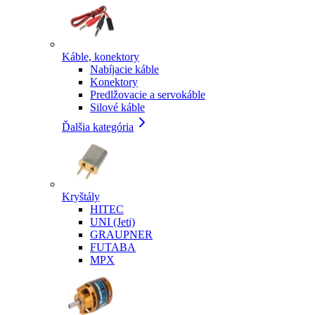
Káble, konektory
Nabíjacie káble
Konektory
Predlžovacie a servokáble
Silové káble
Ďalšia kategória
Kryštály
HITEC
UNI (Jeti)
GRAUPNER
FUTABA
MPX