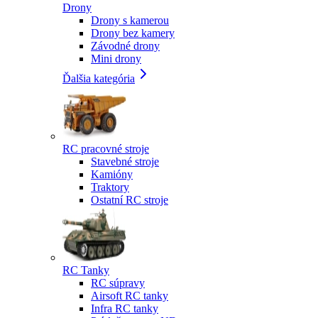
Drony
Drony s kamerou
Drony bez kamery
Závodné drony
Mini drony
Ďalšia kategória
RC pracovné stroje
Stavebné stroje
Kamióny
Traktory
Ostatní RC stroje
RC Tanky
RC súpravy
Airsoft RC tanky
Infra RC tanky