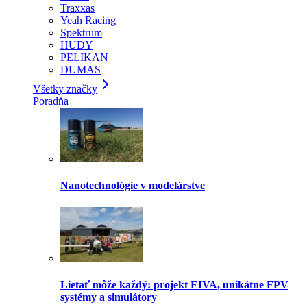
Traxxas
Yeah Racing
Spektrum
HUDY
PELIKAN
DUMAS
Všetky značky
Poradňa
Nanotechnológie v modelárstve
Lietať môže každý: projekt EIVA, unikátne FPV
systémy a simulátory