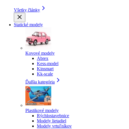
Všetky články
Statické modely
Kovové modely
Abrex
Kess-model
Kinsmart
Kk-scale
Ďalšia kategória
Plastikové modely
Rýchlostavebnice
Modely lietadiel
Modely vrtuľníkov