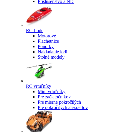
Príslušenstvo a ND
RC Lode
Motorové
Plachetnice
Ponorky
Nakladanie lodí
Stolné modely
RC vrtuľníky
Mini vrtuľníky
Pre začiatočníkov
Pre mierne pokročilých
Pre pokročilých a expertov