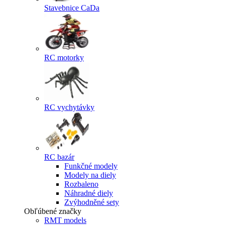
Stavebnice CaDa
RC motorky
RC vychytávky
RC bazár
Funkčné modely
Modely na diely
Rozbaleno
Náhradné diely
Zvýhodněné sety
Obľúbené značky
RMT models