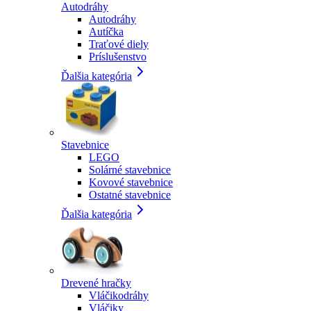
Autodráhy
Autodráhy
Autíčka
Traťové diely
Príslušenstvo
Ďalšia kategória
Stavebnice
LEGO
Solárné stavebnice
Kovové stavebnice
Ostatné stavebnice
Ďalšia kategória
Drevené hračky
Vláčikodráhy
Vláčiky