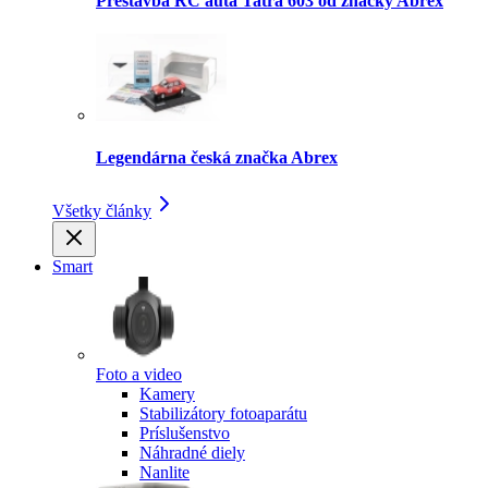
Prestavba RC auta Tatra 603 od značky Abrex
Legendárna česká značka Abrex
Všetky články
Smart
Foto a video
Kamery
Stabilizátory fotoaparátu
Príslušenstvo
Náhradné diely
Nanlite