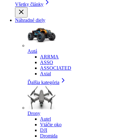
Všetky články
Náhradné diely
Autá
ARRMA
ASSO
ASSOCIATED
Axial
Ďalšia kategória
Drony
Autel
Vtáčie oko
DJI
Dromida