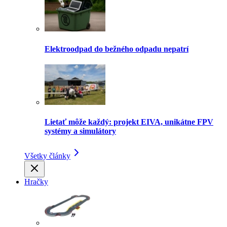
Elektroodpad do bežného odpadu nepatrí
Lietať môže každý: projekt EIVA, unikátne FPV
systémy a simulátory
Všetky články
Hračky