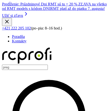
Predĺženie
:
Prázdninové Dni RMT sú tu = 20 % ZĽAVA na všetko
od RMT models s kódom DNIRMT platí až do piatku 7. augusta!
Užiť si zľavu
+421 222 205 102
(
po–pia: 8–16 hod.
)
Poradňa
Kontakty