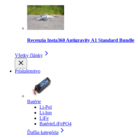
Recenzia Insta360 Antigravity A1 Standard Bundle
Všetky články
Príslušenstvo
Batérie
Li-Pol
Li-Ion
LiFe
BatérieLiFePO4
Ďalšia kategória