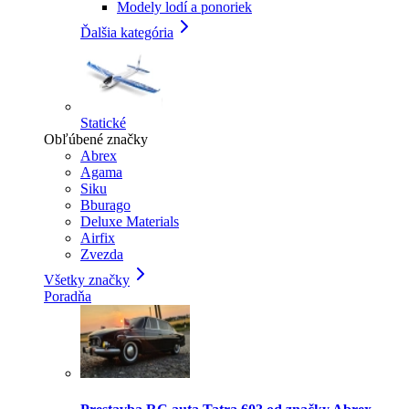
Modely lodí a ponoriek
Ďalšia kategória
Statické
Obľúbené značky
Abrex
Agama
Siku
Bburago
Deluxe Materials
Airfix
Zvezda
Všetky značky
Poradňa