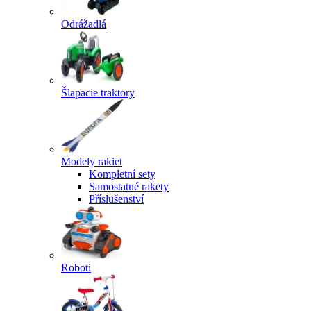
Odrážadlá
Šlapacie traktory
Modely rakiet
Kompletní sety
Samostatné rakety
Příslušenství
Roboti