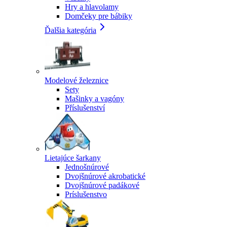
Hry a hlavolamy
Domčeky pre bábiky
Ďalšia kategória
Modelové železnice
Sety
Mašinky a vagóny
Příslušenství
Lietajúce šarkany
Jednošnúrové
Dvojšnúrové akrobatické
Dvojšnúrové padákové
Príslušenstvo