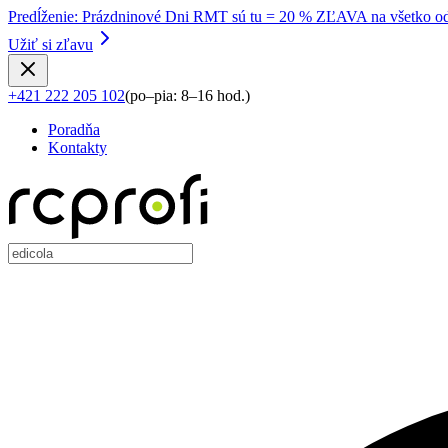
Predĺženie
:
Prázdninové Dni RMT sú tu = 20 % ZĽAVA na všetko od
Užiť si zľavu
+421 222 205 102
(
po–pia: 8–16 hod.
)
Poradňa
Kontakty