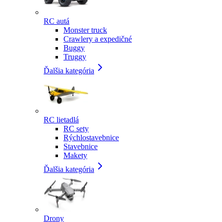
RC autá
Monster truck
Crawlery a expedičné
Buggy
Truggy
Ďalšia kategória
RC lietadlá
RC sety
Rýchlostavebnice
Stavebnice
Makety
Ďalšia kategória
Drony