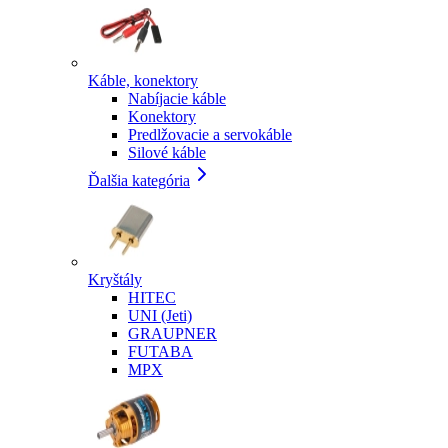
Káble, konektory
Nabíjacie káble
Konektory
Predlžovacie a servokáble
Silové káble
Ďalšia kategória
Kryštály
HITEC
UNI (Jeti)
GRAUPNER
FUTABA
MPX