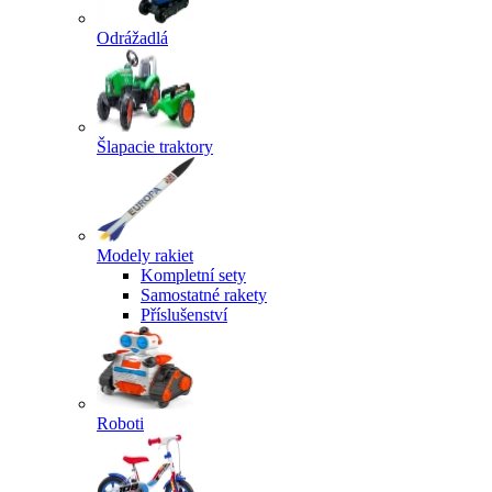
Odrážadlá
Šlapacie traktory
Modely rakiet
Kompletní sety
Samostatné rakety
Příslušenství
Roboti