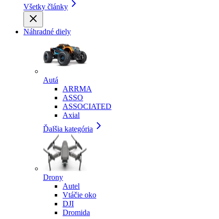
Všetky články
Náhradné diely
Autá
ARRMA
ASSO
ASSOCIATED
Axial
Ďalšia kategória
Drony
Autel
Vtáčie oko
DJI
Dromida