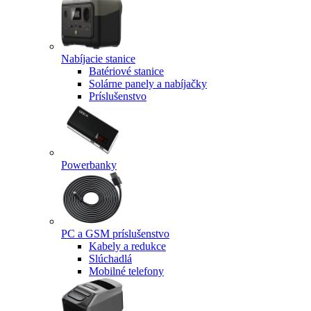
Nabíjacie stanice
Batériové stanice
Solárne panely a nabíjačky
Príslušenstvo
Powerbanky
PC a GSM príslušenstvo
Kabely a redukce
Slúchadlá
Mobilné telefony