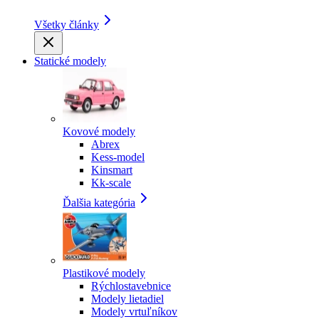
Všetky články
Statické modely
Kovové modely
Abrex
Kess-model
Kinsmart
Kk-scale
Ďalšia kategória
Plastikové modely
Rýchlostavebnice
Modely lietadiel
Modely vrtuľníkov