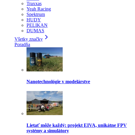
Traxxas
Yeah Racing
Spektrum
HUDY
PELIKAN
DUMAS
Všetky značky
Poradňa
Nanotechnológie v modelárstve
Lietať môže každý: projekt EIVA, unikátne FPV
systémy a simulátory