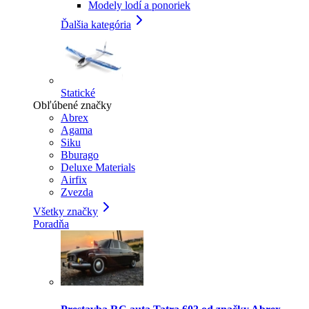
Modely lodí a ponoriek
Ďalšia kategória
Statické
Obľúbené značky
Abrex
Agama
Siku
Bburago
Deluxe Materials
Airfix
Zvezda
Všetky značky
Poradňa