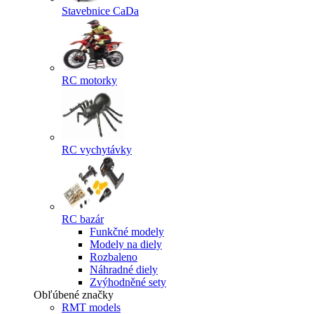
Stavebnice CaDa
RC motorky
RC vychytávky
RC bazár
Funkčné modely
Modely na diely
Rozbaleno
Náhradné diely
Zvýhodněné sety
Obľúbené značky
RMT models