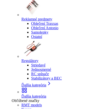
Reklamné predmety
Oblečení Traxxas
Oblečení Antonio
Samolepky
Ostatní
Regulátory
Striedavé
Jednosmerné
RC spínače
Stabilizátory a BEC
Ďalšia kategória
Ďalšia kategória
Obľúbené značky
RMT models