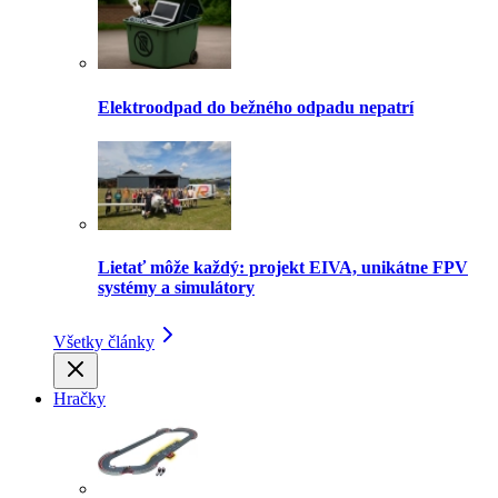
Elektroodpad do bežného odpadu nepatrí
Lietať môže každý: projekt EIVA, unikátne FPV
systémy a simulátory
Všetky články
Hračky