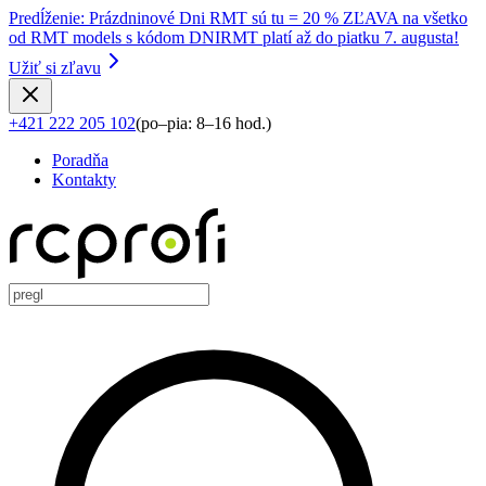
Predĺženie
:
Prázdninové Dni RMT sú tu = 20 % ZĽAVA na všetko
od RMT models s kódom DNIRMT platí až do piatku 7. augusta!
Užiť si zľavu
+421 222 205 102
(
po–pia: 8–16 hod.
)
Poradňa
Kontakty