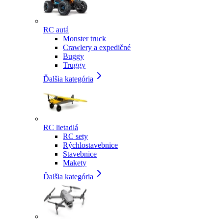
RC autá
Monster truck
Crawlery a expedičné
Buggy
Truggy
Ďalšia kategória
RC lietadlá
RC sety
Rýchlostavebnice
Stavebnice
Makety
Ďalšia kategória