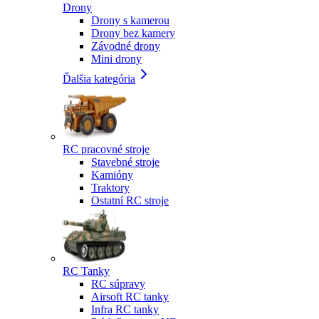
Drony
Drony s kamerou
Drony bez kamery
Závodné drony
Mini drony
Ďalšia kategória
RC pracovné stroje
Stavebné stroje
Kamióny
Traktory
Ostatní RC stroje
RC Tanky
RC súpravy
Airsoft RC tanky
Infra RC tanky