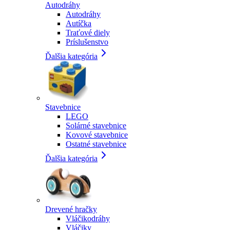
Autodráhy
Autodráhy
Autíčka
Traťové diely
Príslušenstvo
Ďalšia kategória
Stavebnice
LEGO
Solárné stavebnice
Kovové stavebnice
Ostatné stavebnice
Ďalšia kategória
Drevené hračky
Vláčikodráhy
Vláčiky