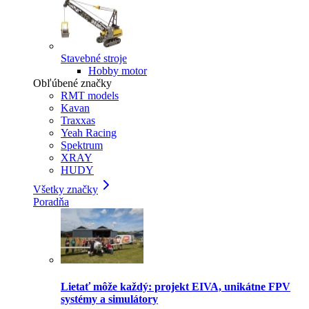
Stavebné stroje
Hobby motor
Obľúbené značky
RMT models
Kavan
Traxxas
Yeah Racing
Spektrum
XRAY
HUDY
Všetky značky
Poradňa
Lietať môže každý: projekt EIVA, unikátne FPV
systémy a simulátory