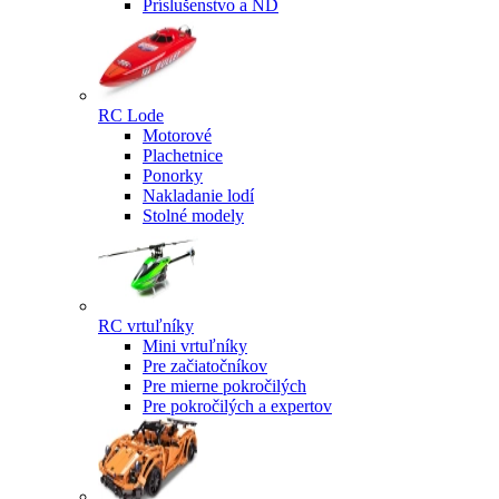
Príslušenstvo a ND
RC Lode
Motorové
Plachetnice
Ponorky
Nakladanie lodí
Stolné modely
RC vrtuľníky
Mini vrtuľníky
Pre začiatočníkov
Pre mierne pokročilých
Pre pokročilých a expertov