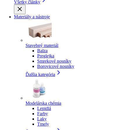
Všetky články
Materiály a nástroje
Stavebný materiál
Balza
Preglejka
Smrekové nosníky
Borovicové nosníky
Ďalšia kategória
Modelárska chémia
Lepidlá
Farby
Laky
Tmely