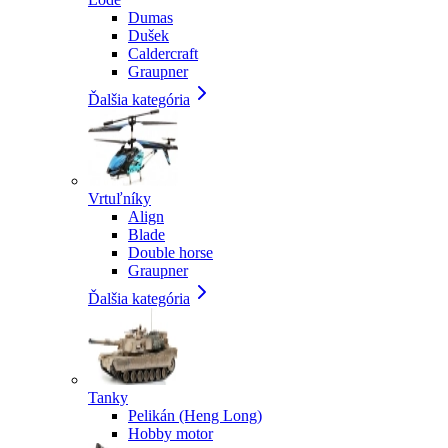
Dumas
Dušek
Caldercraft
Graupner
Ďalšia kategória
Vrtuľníky
Align
Blade
Double horse
Graupner
Ďalšia kategória
Tanky
Pelikán (Heng Long)
Hobby motor