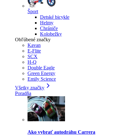
Šport
Detské bicykle
Helmy
Chrániče
Kolobežky
Obľúbené značky
Kavan
E-Flite
SCX
H-Q
Double Eagle
Green Energy
Emily Science
Všetky značky
Poradňa
Ako vybrať autodráhu Carrera