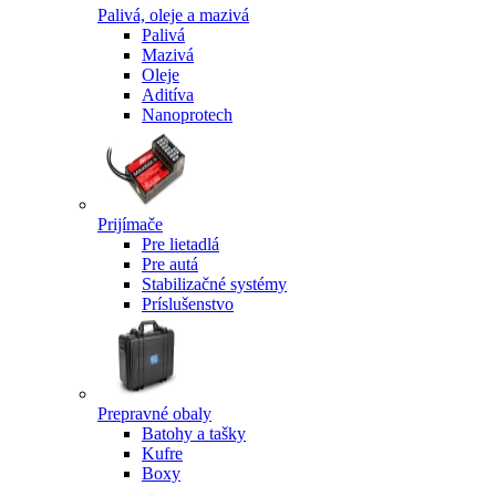
Palivá, oleje a mazivá
Palivá
Mazivá
Oleje
Aditíva
Nanoprotech
Prijímače
Pre lietadlá
Pre autá
Stabilizačné systémy
Príslušenstvo
Prepravné obaly
Batohy a tašky
Kufre
Boxy