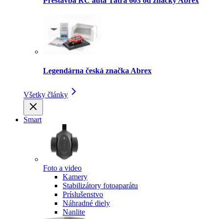
Prestavba RC auta Tatra 603 od značky Abrex
Legendárna česká značka Abrex
Všetky články
Smart
Foto a video
Kamery
Stabilizátory fotoaparátu
Príslušenstvo
Náhradné diely
Nanlite