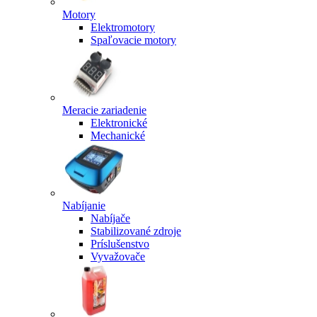
Motory
Elektromotory
Spaľovacie motory
Meracie zariadenie
Elektronické
Mechanické
Nabíjanie
Nabíjače
Stabilizované zdroje
Príslušenstvo
Vyvažovače