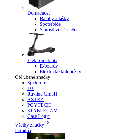
Domácnosť
Batohy a tašky
Spotrebiče
Starostlivosť o telo
Elektromobilita
E-boardy
Elektrické kolobežky
Obľúbené značky
Spektrum
DJI
Rayline GmbH
ASTRA
PGYTECH
STABLECAM
Case Logic
Všetky značky
Poradňa