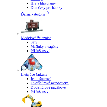
Hry a hlavolamy
Domčeky pre bábiky
Ďalšia kategória
Modelové železnice
Sety
Mašinky a vagóny
Příslušenství
Lietajúce šarkany
Jednošnúrové
Dvojšnúrové akrobatické
Dvojšnúrové padákové
Príslušenstvo