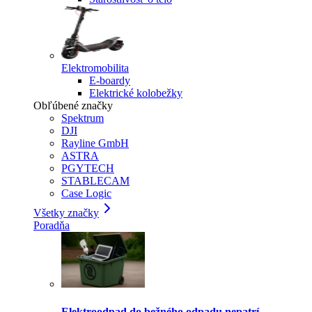
Elektromobilita
E-boardy
Elektrické kolobežky
Obľúbené značky
Spektrum
DJI
Rayline GmbH
ASTRA
PGYTECH
STABLECAM
Case Logic
Všetky značky
Poradňa
Elektroodpad do bežného odpadu nepatrí