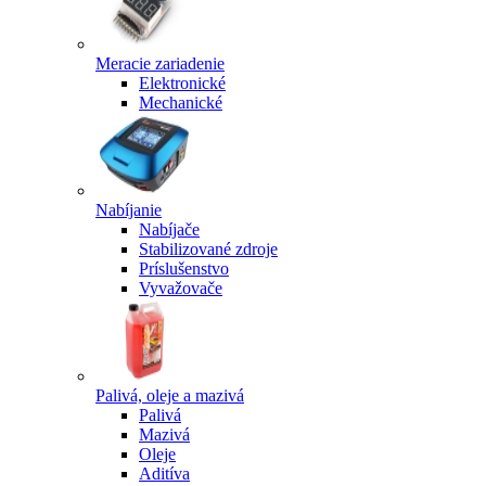
Meracie zariadenie
Elektronické
Mechanické
Nabíjanie
Nabíjače
Stabilizované zdroje
Príslušenstvo
Vyvažovače
Palivá, oleje a mazivá
Palivá
Mazivá
Oleje
Aditíva