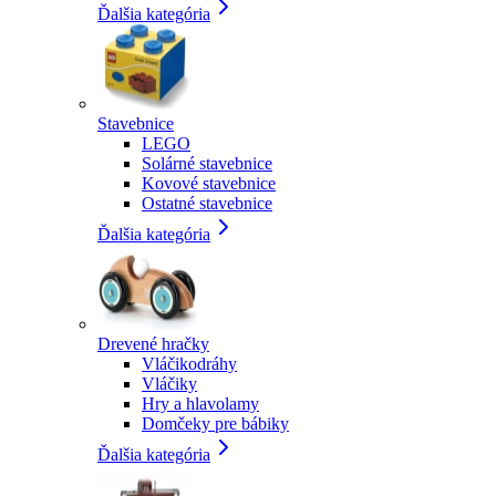
Ďalšia kategória
Stavebnice
LEGO
Solárné stavebnice
Kovové stavebnice
Ostatné stavebnice
Ďalšia kategória
Drevené hračky
Vláčikodráhy
Vláčiky
Hry a hlavolamy
Domčeky pre bábiky
Ďalšia kategória