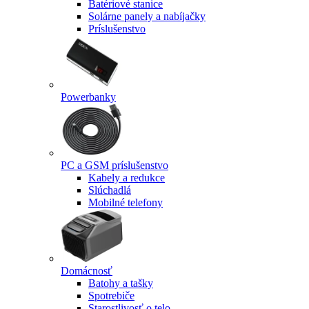
Batériové stanice
Solárne panely a nabíjačky
Príslušenstvo
Powerbanky
PC a GSM príslušenstvo
Kabely a redukce
Slúchadlá
Mobilné telefony
Domácnosť
Batohy a tašky
Spotrebiče
Starostlivosť o telo