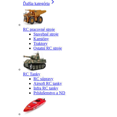
Ďalšia kategória
RC pracovné stroje
Stavebné stroje
Kamióny
Traktory
Ostatní RC stroje
RC Tanky
RC súpravy
Airsoft RC tanky
Infra RC tanky
Príslušenstvo a ND