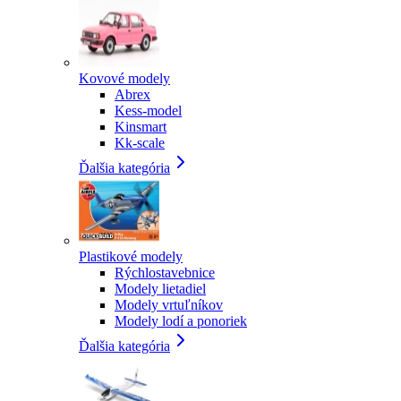
Kovové modely
Abrex
Kess-model
Kinsmart
Kk-scale
Ďalšia kategória
Plastikové modely
Rýchlostavebnice
Modely lietadiel
Modely vrtuľníkov
Modely lodí a ponoriek
Ďalšia kategória