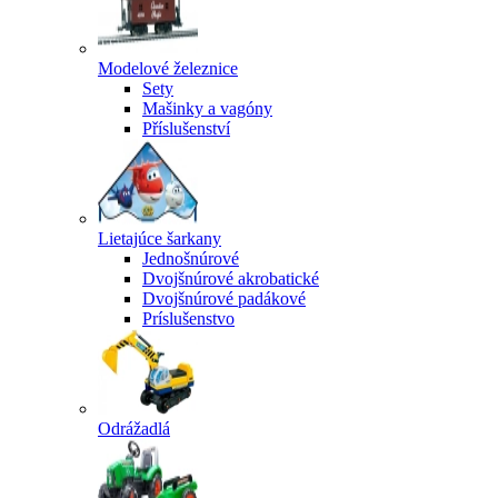
Modelové železnice
Sety
Mašinky a vagóny
Příslušenství
Lietajúce šarkany
Jednošnúrové
Dvojšnúrové akrobatické
Dvojšnúrové padákové
Príslušenstvo
Odrážadlá