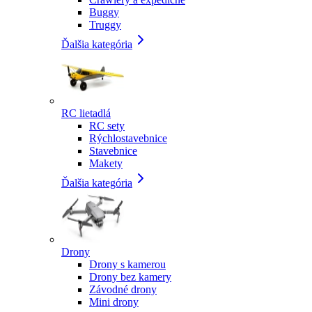
Buggy
Truggy
Ďalšia kategória
RC lietadlá
RC sety
Rýchlostavebnice
Stavebnice
Makety
Ďalšia kategória
Drony
Drony s kamerou
Drony bez kamery
Závodné drony
Mini drony