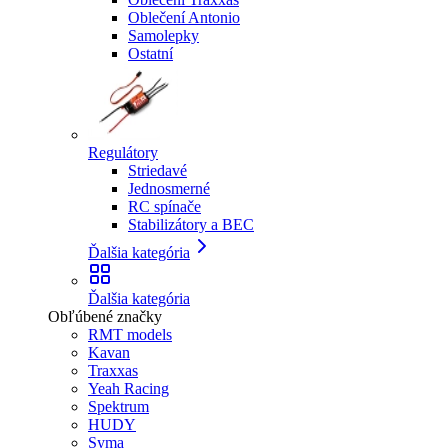
Oblečení Antonio
Samolepky
Ostatní
Regulátory
Striedavé
Jednosmerné
RC spínače
Stabilizátory a BEC
Ďalšia kategória
Ďalšia kategória
Obľúbené značky
RMT models
Kavan
Traxxas
Yeah Racing
Spektrum
HUDY
Syma