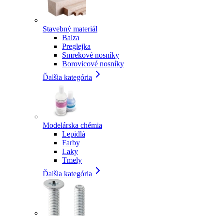
Stavebný materiál
Balza
Preglejka
Smrekové nosníky
Borovicové nosníky
Ďalšia kategória
Modelárska chémia
Lepidlá
Farby
Laky
Tmely
Ďalšia kategória