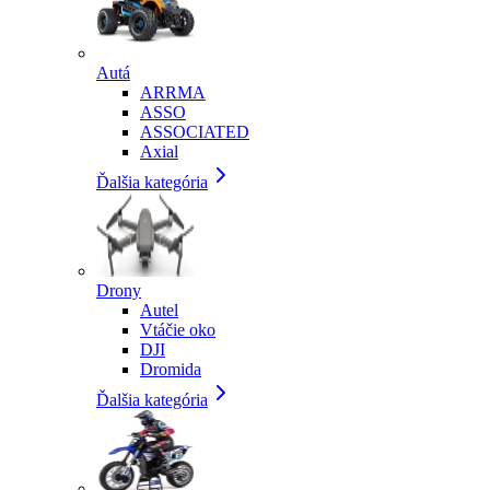
Autá
ARRMA
ASSO
ASSOCIATED
Axial
Ďalšia kategória
Drony
Autel
Vtáčie oko
DJI
Dromida
Ďalšia kategória