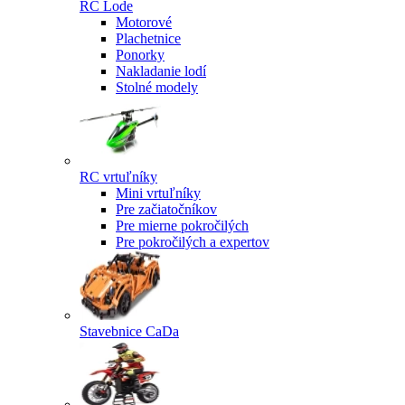
RC Lode
Motorové
Plachetnice
Ponorky
Nakladanie lodí
Stolné modely
RC vrtuľníky
Mini vrtuľníky
Pre začiatočníkov
Pre mierne pokročilých
Pre pokročilých a expertov
Stavebnice CaDa