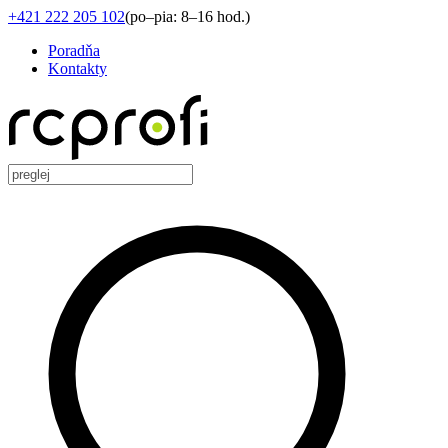
+421 222 205 102
(
po–pia: 8–16 hod.
)
Poradňa
Kontakty