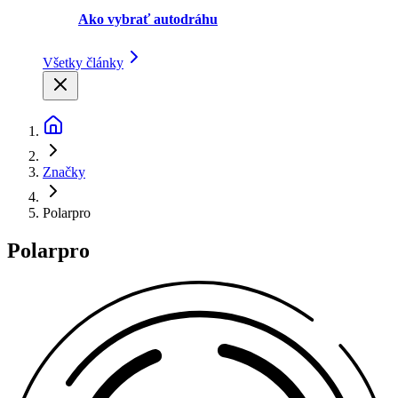
Ako vybrať autodráhu
Všetky články
Značky
Polarpro
Polarpro