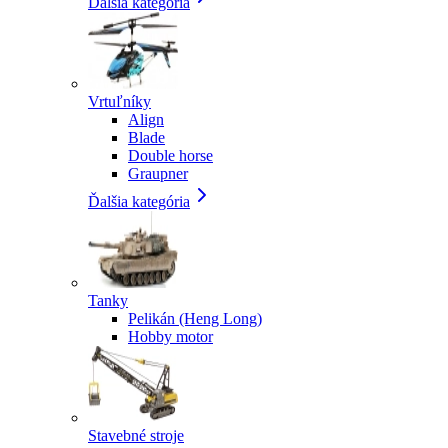
Ďalšia kategória
Vrtuľníky
Align
Blade
Double horse
Graupner
Ďalšia kategória
Tanky
Pelikán (Heng Long)
Hobby motor
Stavebné stroje