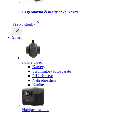
Legendárna česká značka Abrex
Všetky články
Smart
Foto a video
Kamery
Stabilizátory fotoaparátu
Príslušenstvo
Náhradné diely
Nanlite
Nabíjacie stanice