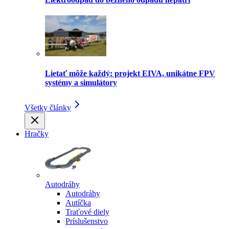
Lietať môže každý: projekt EIVA, unikátne FPV
systémy a simulátory
Všetky články
Hračky
Autodráhy
Autodráhy
Autíčka
Traťové diely
Príslušenstvo