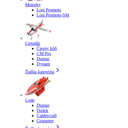
Motorky
Losi Promoto
Losi Promoto-SM
Lietadlá
Čierny kôň
CM Pro
Dumas
Dynam
Ďalšia kategória
Lode
Dumas
Dušek
Caldercraft
Graupner