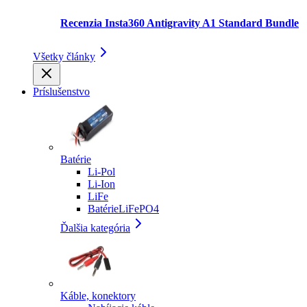
Recenzia Insta360 Antigravity A1 Standard Bundle
Všetky články
Príslušenstvo
Batérie
Li-Pol
Li-Ion
LiFe
BatérieLiFePO4
Ďalšia kategória
Káble, konektory