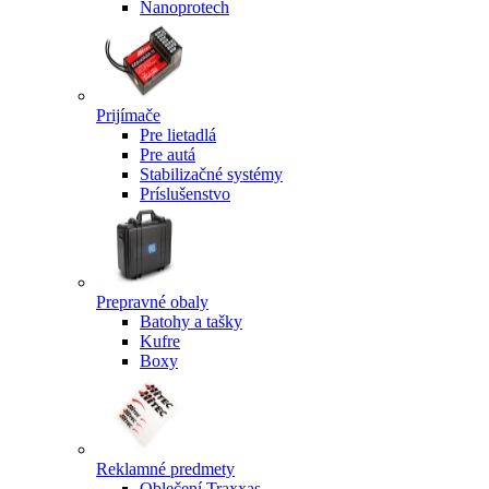
Nanoprotech
Prijímače
Pre lietadlá
Pre autá
Stabilizačné systémy
Príslušenstvo
Prepravné obaly
Batohy a tašky
Kufre
Boxy
Reklamné predmety
Oblečení Traxxas