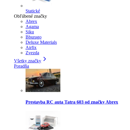
Statické
Obľúbené značky
Abrex
Agama
Siku
Bburago
Deluxe Materials
Airfix
Zvezda
Všetky značky
Poradňa
Prestavba RC auta Tatra 603 od značky Abrex