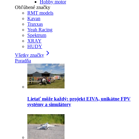
Hobby motor
Obľúbené značky
RMT models
Kavan
Traxxas
Yeah Racing
Spektrum
XRAY
HUDY
Všetky značky
Poradňa
Lietať môže každý: projekt EIVA, unikátne FPV
systémy a simulátory