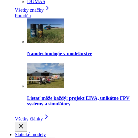
DUMAS
Všetky značky
Poradňa
Nanotechnológie v modelárstve
Lietať môže každý: projekt EIVA, unikátne FPV
systémy a simulátory
Všetky články
Statické modely