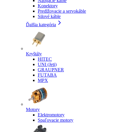
Nabíjacie káble
Konektory
Predlžovacie a servokáble
Silové káble
Ďalšia kategória
Kryštály
HITEC
UNI (Jeti)
GRAUPNER
FUTABA
MPX
Motory
Elektromotory
Spaľovacie motory