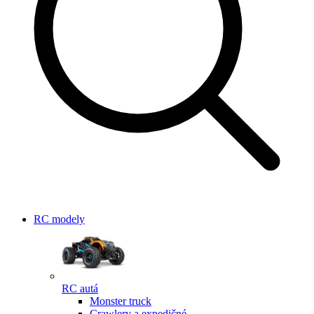
RC modely
RC autá
Monster truck
Crawlery a expedičné