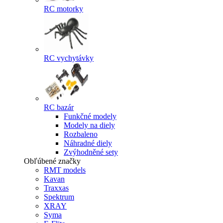
RC motorky
RC vychytávky
RC bazár
Funkčné modely
Modely na diely
Rozbaleno
Náhradné diely
Zvýhodněné sety
Obľúbené značky
RMT models
Kavan
Traxxas
Spektrum
XRAY
Syma