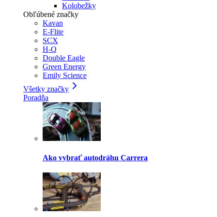
Kolobežky
Obľúbené značky
Kavan
E-Flite
SCX
H-Q
Double Eagle
Green Energy
Emily Science
Všetky značky
Poradňa
Ako vybrať autodráhu Carrera