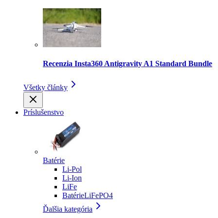
Recenzia Insta360 Antigravity A1 Standard Bundle
Všetky články
Príslušenstvo
Batérie
Li-Pol
Li-Ion
LiFe
BatérieLiFePO4
Ďalšia kategória