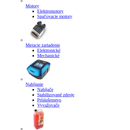
Motory
Elektromotory
Spaľovacie motory
Meracie zariadenie
Elektronické
Mechanické
Nabíjanie
Nabíjače
Stabilizované zdroje
Príslušenstvo
Vyvažovače