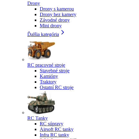
Drony
Drony s kamerou
Drony bez kamery
Závodné drony
Mini drony
Ďalšia kategória
RC pracovné stroje
Stavebné stroje
Kamióny
Traktory
Ostatní RC stroje
RC Tanky
RC súpravy
Airsoft RC tanky
Infra RC tanky