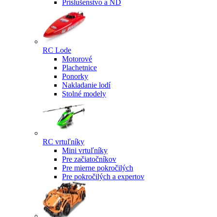
Príslušenstvo a ND
RC Lode
Motorové
Plachetnice
Ponorky
Nakladanie lodí
Stolné modely
RC vrtuľníky
Mini vrtuľníky
Pre začiatočníkov
Pre mierne pokročilých
Pre pokročilých a expertov