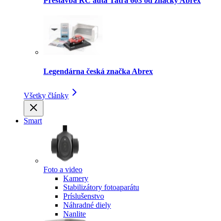
Prestavba RC auta Tatra 603 od značky Abrex
Legendárna česká značka Abrex
Všetky články
Smart
Foto a video
Kamery
Stabilizátory fotoaparátu
Príslušenstvo
Náhradné diely
Nanlite