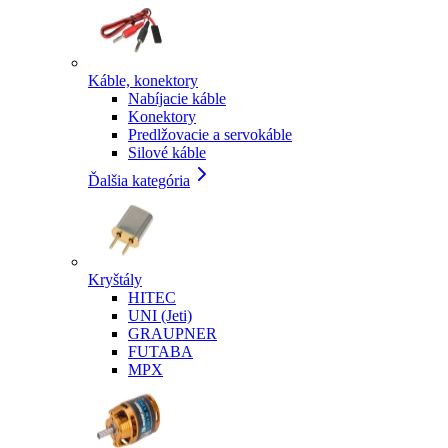
Káble, konektory
Nabíjacie káble
Konektory
Predlžovacie a servokáble
Silové káble
Ďalšia kategória
Kryštály
HITEC
UNI (Jeti)
GRAUPNER
FUTABA
MPX