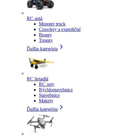
RC autá
Monster truck
Crawlery a expedičné
Buggy
Truggy
Ďalšia kategória
RC lietadlá
RC sety
Rýchlostavebnice
Stavebnice
Makety
Ďalšia kategória