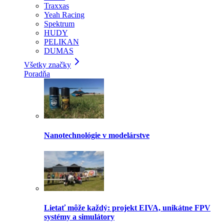
Traxxas
Yeah Racing
Spektrum
HUDY
PELIKAN
DUMAS
Všetky značky
Poradňa
Nanotechnológie v modelárstve
Lietať môže každý: projekt EIVA, unikátne FPV
systémy a simulátory