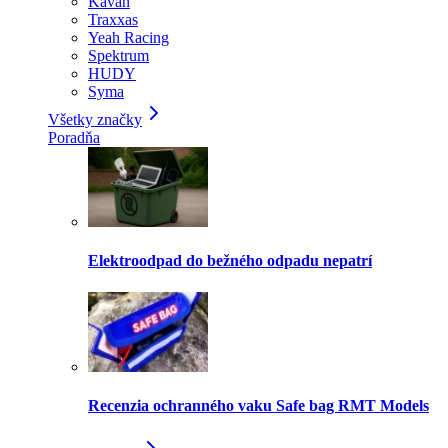
Kavan
Traxxas
Yeah Racing
Spektrum
HUDY
Syma
Všetky značky
Poradňa
Elektroodpad do bežného odpadu nepatrí
Recenzia ochranného vaku Safe bag RMT Models