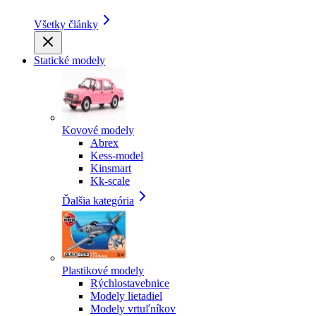
Všetky články
Statické modely
Kovové modely
Abrex
Kess-model
Kinsmart
Kk-scale
Ďalšia kategória
Plastikové modely
Rýchlostavebnice
Modely lietadiel
Modely vrtuľníkov