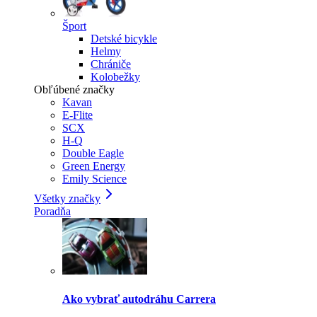
Šport
Detské bicykle
Helmy
Chrániče
Kolobežky
Obľúbené značky
Kavan
E-Flite
SCX
H-Q
Double Eagle
Green Energy
Emily Science
Všetky značky
Poradňa
Ako vybrať autodráhu Carrera