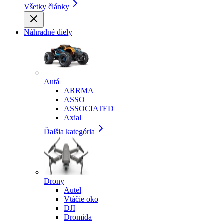
Všetky články
Náhradné diely
Autá
ARRMA
ASSO
ASSOCIATED
Axial
Ďalšia kategória
Drony
Autel
Vtáčie oko
DJI
Dromida