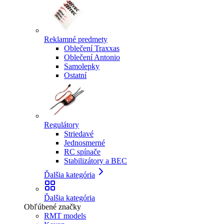
Reklamné predmety
Oblečení Traxxas
Oblečení Antonio
Samolepky
Ostatní
Regulátory
Striedavé
Jednosmerné
RC spínače
Stabilizátory a BEC
Ďalšia kategória
Ďalšia kategória
Obľúbené značky
RMT models