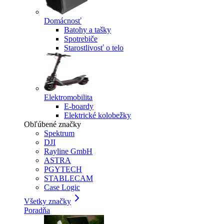
Domácnosť
Batohy a tašky
Spotrebiče
Starostlivosť o telo
Elektromobilita
E-boardy
Elektrické kolobežky
Obľúbené značky
Spektrum
DJI
Rayline GmbH
ASTRA
PGYTECH
STABLECAM
Case Logic
Všetky značky
Poradňa