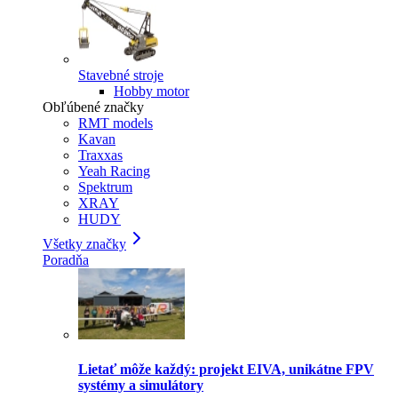
Stavebné stroje
Hobby motor
Obľúbené značky
RMT models
Kavan
Traxxas
Yeah Racing
Spektrum
XRAY
HUDY
Všetky značky
Poradňa
Lietať môže každý: projekt EIVA, unikátne FPV
systémy a simulátory