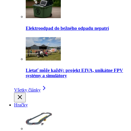
Elektroodpad do bežného odpadu nepatrí
Lietať môže každý: projekt EIVA, unikátne FPV
systémy a simulátory
Všetky články
Hračky