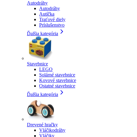
Autodráhy
Autodráhy
Autíčka
Traťové diely
Príslušenstvo
Ďalšia kategória
Stavebnice
LEGO
Solárné stavebnice
Kovové stavebnice
Ostatné stavebnice
Ďalšia kategória
Drevené hračky
Vláčikodráhy
Vláčiky