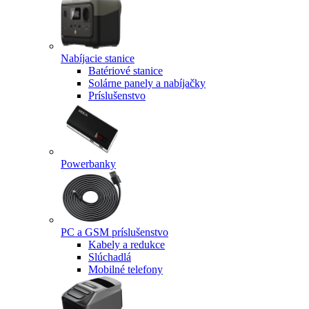
Nabíjacie stanice
Batériové stanice
Solárne panely a nabíjačky
Príslušenstvo
Powerbanky
PC a GSM príslušenstvo
Kabely a redukce
Slúchadlá
Mobilné telefony