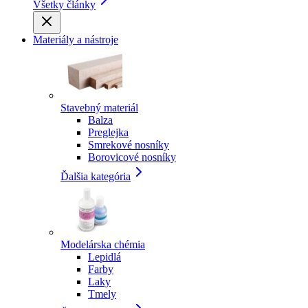
Všetky články
Materiály a nástroje
Stavebný materiál
Balza
Preglejka
Smrekové nosníky
Borovicové nosníky
Ďalšia kategória
Modelárska chémia
Lepidlá
Farby
Laky
Tmely