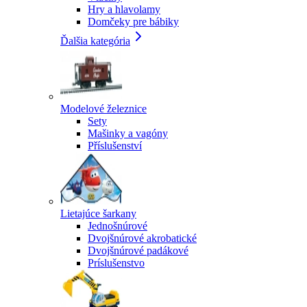
Hry a hlavolamy
Domčeky pre bábiky
Ďalšia kategória
Modelové železnice
Sety
Mašinky a vagóny
Příslušenství
Lietajúce šarkany
Jednošnúrové
Dvojšnúrové akrobatické
Dvojšnúrové padákové
Príslušenstvo