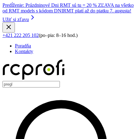
Predĺženie
:
Prázdninové Dni RMT sú tu = 20 % ZĽAVA na všetko
od RMT models s kódom DNIRMT platí až do piatku 7. augusta!
Užiť si zľavu
+421 222 205 102
(
po–pia: 8–16 hod.
)
Poradňa
Kontakty