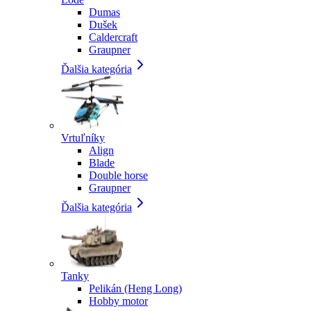
Dumas
Dušek
Caldercraft
Graupner
Ďalšia kategória
Vrtuľníky
Align
Blade
Double horse
Graupner
Ďalšia kategória
Tanky
Pelikán (Heng Long)
Hobby motor