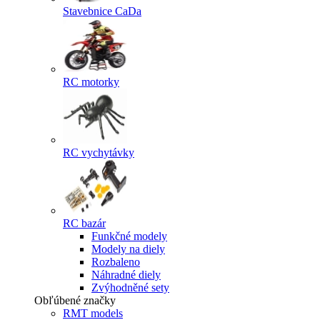
Stavebnice CaDa
RC motorky
RC vychytávky
RC bazár
Funkčné modely
Modely na diely
Rozbaleno
Náhradné diely
Zvýhodněné sety
Obľúbené značky
RMT models