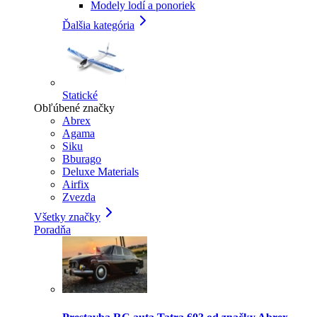
Modely lodí a ponoriek
Ďalšia kategória
Statické
Obľúbené značky
Abrex
Agama
Siku
Bburago
Deluxe Materials
Airfix
Zvezda
Všetky značky
Poradňa