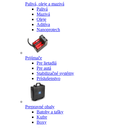
Palivá, oleje a mazivá
Palivá
Mazivá
Oleje
Aditíva
Nanoprotech
Prijímače
Pre lietadlá
Pre autá
Stabilizačné systémy
Príslušenstvo
Prepravné obaly
Batohy a tašky
Kufre
Boxy