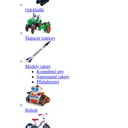
Odrážadlá
Šlapacie traktory
Modely rakiet
Kompletní sety
Samostatné rakety
Příslušenství
Roboti