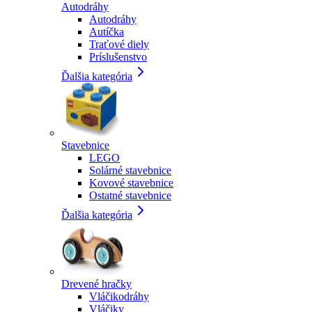
Autodráhy
Autodráhy
Autíčka
Traťové diely
Príslušenstvo
Ďalšia kategória
Stavebnice
LEGO
Solárné stavebnice
Kovové stavebnice
Ostatné stavebnice
Ďalšia kategória
Drevené hračky
Vláčikodráhy
Vláčiky