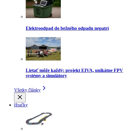
Elektroodpad do bežného odpadu nepatrí
Lietať môže každý: projekt EIVA, unikátne FPV
systémy a simulátory
Všetky články
Hračky