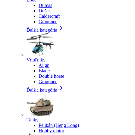
Dumas
Dušek
Caldercraft
Graupner
Ďalšia kategória
Vrtuľníky
Align
Blade
Double horse
Graupner
Ďalšia kategória
Tanky
Pelikán (Heng Long)
Hobby motor