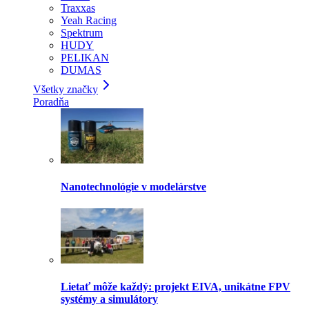
Traxxas
Yeah Racing
Spektrum
HUDY
PELIKAN
DUMAS
Všetky značky
Poradňa
Nanotechnológie v modelárstve
Lietať môže každý: projekt EIVA, unikátne FPV
systémy a simulátory