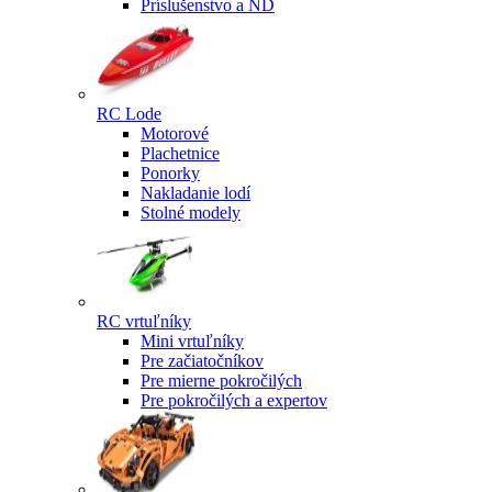
Príslušenstvo a ND
RC Lode
Motorové
Plachetnice
Ponorky
Nakladanie lodí
Stolné modely
RC vrtuľníky
Mini vrtuľníky
Pre začiatočníkov
Pre mierne pokročilých
Pre pokročilých a expertov