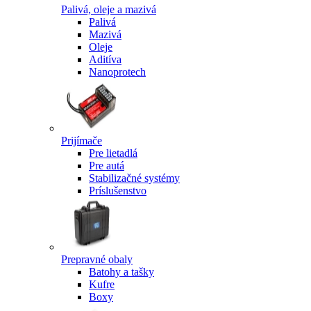
Palivá, oleje a mazivá
Palivá
Mazivá
Oleje
Aditíva
Nanoprotech
Prijímače
Pre lietadlá
Pre autá
Stabilizačné systémy
Príslušenstvo
Prepravné obaly
Batohy a tašky
Kufre
Boxy