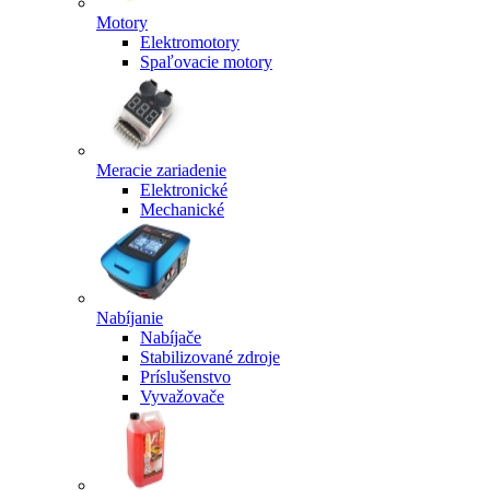
Motory
Elektromotory
Spaľovacie motory
Meracie zariadenie
Elektronické
Mechanické
Nabíjanie
Nabíjače
Stabilizované zdroje
Príslušenstvo
Vyvažovače