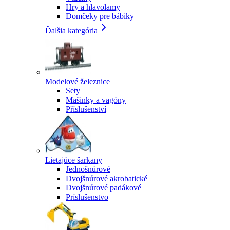
Hry a hlavolamy
Domčeky pre bábiky
Ďalšia kategória
Modelové železnice
Sety
Mašinky a vagóny
Příslušenství
Lietajúce šarkany
Jednošnúrové
Dvojšnúrové akrobatické
Dvojšnúrové padákové
Príslušenstvo