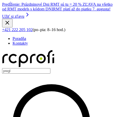
Predĺženie
:
Prázdninové Dni RMT sú tu = 20 % ZĽAVA na všetko
od RMT models s kódom DNIRMT platí až do piatku 7. augusta!
Užiť si zľavu
+421 222 205 102
(
po–pia: 8–16 hod.
)
Poradňa
Kontakty