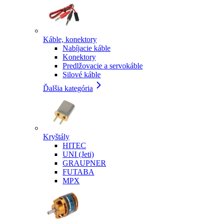
Káble, konektory
Nabíjacie káble
Konektory
Predlžovacie a servokáble
Silové káble
Ďalšia kategória
Kryštály
HITEC
UNI (Jeti)
GRAUPNER
FUTABA
MPX