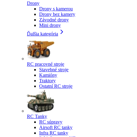
Drony
Drony s kamerou
Drony bez kamery
Závodné drony
Mini drony
Ďalšia kategória
RC pracovné stroje
Stavebné stroje
Kamióny
Traktory
Ostatní RC stroje
RC Tanky
RC súpravy
Airsoft RC tanky
Infra RC tanky