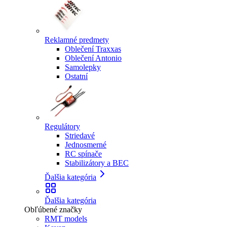
Reklamné predmety
Oblečení Traxxas
Oblečení Antonio
Samolepky
Ostatní
Regulátory
Striedavé
Jednosmerné
RC spínače
Stabilizátory a BEC
Ďalšia kategória
Ďalšia kategória
Obľúbené značky
RMT models