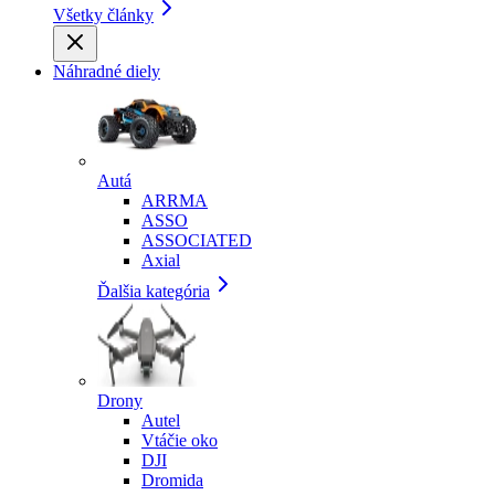
Všetky články
Náhradné diely
Autá
ARRMA
ASSO
ASSOCIATED
Axial
Ďalšia kategória
Drony
Autel
Vtáčie oko
DJI
Dromida