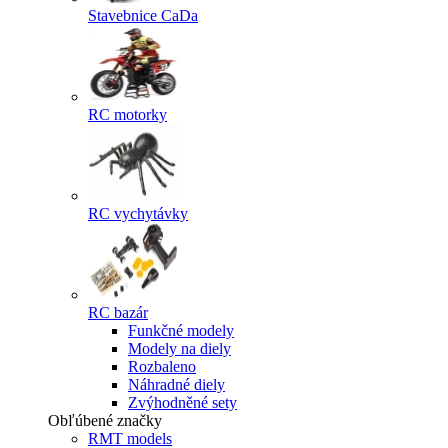
Stavebnice CaDa
RC motorky
RC vychytávky
RC bazár
Funkčné modely
Modely na diely
Rozbaleno
Náhradné diely
Zvýhodněné sety
Obľúbené značky
RMT models