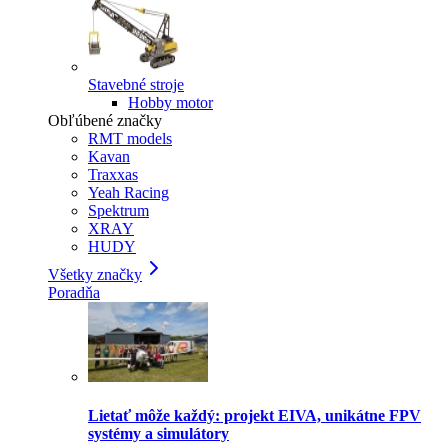
Stavebné stroje
Hobby motor
Obľúbené značky
RMT models
Kavan
Traxxas
Yeah Racing
Spektrum
XRAY
HUDY
Všetky značky
Poradňa
Lietať môže každý: projekt EIVA, unikátne FPV
systémy a simulátory