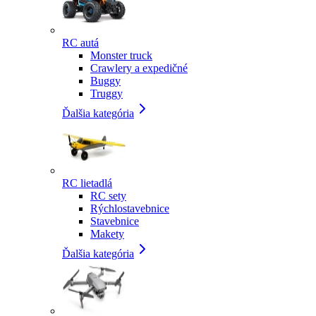
RC autá
Monster truck
Crawlery a expedičné
Buggy
Truggy
Ďalšia kategória
RC lietadlá
RC sety
Rýchlostavebnice
Stavebnice
Makety
Ďalšia kategória