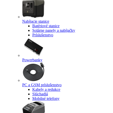
Nabíjacie stanice
Batériové stanice
Solárne panely a nabíjačky
Príslušenstvo
Powerbanky
PC a GSM príslušenstvo
Kabely a redukce
Slúchadlá
Mobilné telefony