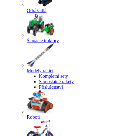
Odrážadlá
Šlapacie traktory
Modely rakiet
Kompletní sety
Samostatné rakety
Příslušenství
Roboti