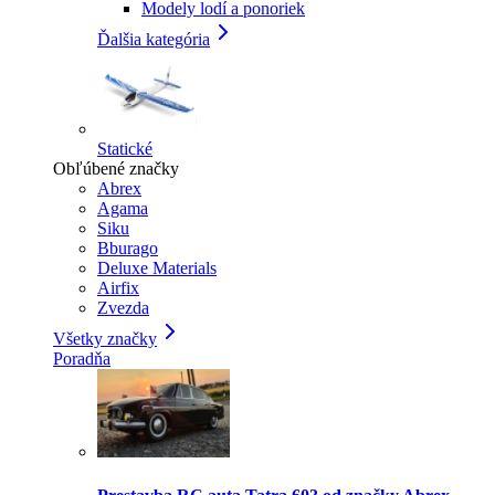
Modely lodí a ponoriek
Ďalšia kategória
Statické
Obľúbené značky
Abrex
Agama
Siku
Bburago
Deluxe Materials
Airfix
Zvezda
Všetky značky
Poradňa