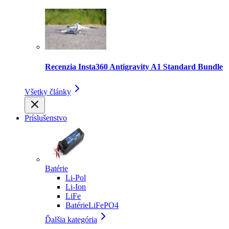
Recenzia Insta360 Antigravity A1 Standard Bundle
Všetky články
Príslušenstvo
Batérie
Li-Pol
Li-Ion
LiFe
BatérieLiFePO4
Ďalšia kategória