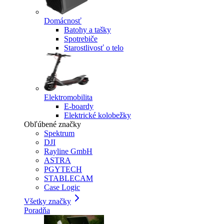
Domácnosť
Batohy a tašky
Spotrebiče
Starostlivosť o telo
Elektromobilita
E-boardy
Elektrické kolobežky
Obľúbené značky
Spektrum
DJI
Rayline GmbH
ASTRA
PGYTECH
STABLECAM
Case Logic
Všetky značky
Poradňa