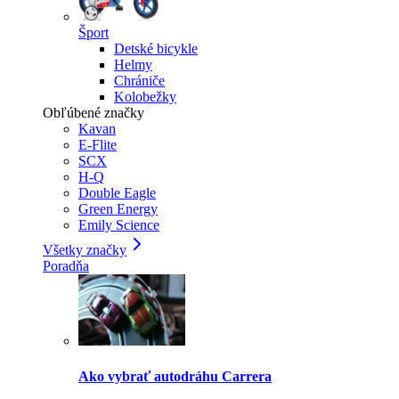
Šport
Detské bicykle
Helmy
Chrániče
Kolobežky
Obľúbené značky
Kavan
E-Flite
SCX
H-Q
Double Eagle
Green Energy
Emily Science
Všetky značky
Poradňa
Ako vybrať autodráhu Carrera