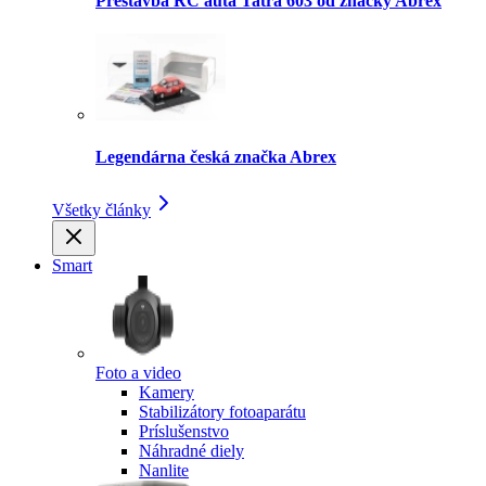
Prestavba RC auta Tatra 603 od značky Abrex
Legendárna česká značka Abrex
Všetky články
Smart
Foto a video
Kamery
Stabilizátory fotoaparátu
Príslušenstvo
Náhradné diely
Nanlite