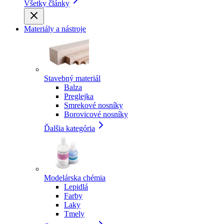
Všetky články
Materiály a nástroje
Stavebný materiál
Balza
Preglejka
Smrekové nosníky
Borovicové nosníky
Ďalšia kategória
Modelárska chémia
Lepidlá
Farby
Laky
Tmely