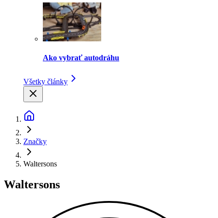
Ako vybrať autodráhu
Všetky články
Značky
Waltersons
Waltersons