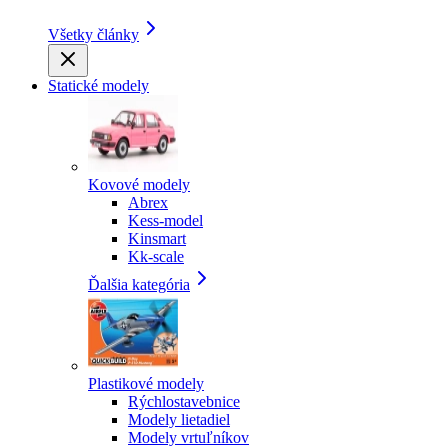
Všetky články
Statické modely
Kovové modely
Abrex
Kess-model
Kinsmart
Kk-scale
Ďalšia kategória
Plastikové modely
Rýchlostavebnice
Modely lietadiel
Modely vrtuľníkov