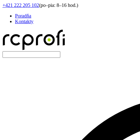
+421 222 205 102
(
po–pia: 8–16 hod.
)
Poradňa
Kontakty