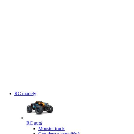
RC modely
RC autá
Monster truck
Crawlery a expedičné