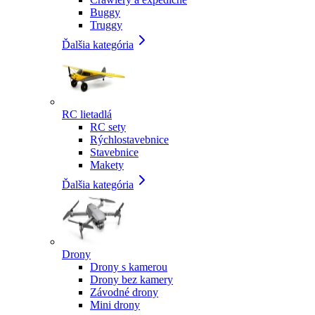
Buggy
Truggy
Ďalšia kategória
RC lietadlá
RC sety
Rýchlostavebnice
Stavebnice
Makety
Ďalšia kategória
Drony
Drony s kamerou
Drony bez kamery
Závodné drony
Mini drony