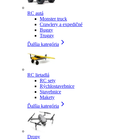
RC autá
Monster truck
Crawlery a expedičné
Buggy
Truggy
Ďalšia kategória
RC lietadlá
RC sety
Rýchlostavebnice
Stavebnice
Makety
Ďalšia kategória
Drony