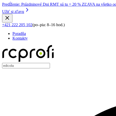
Predĺženie
:
Prázdninové Dni RMT sú tu = 20 % ZĽAVA na všetko od
Užiť si zľavu
+421 222 205 102
(
po–pia: 8–16 hod.
)
Poradňa
Kontakty