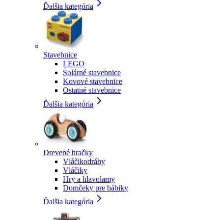
Ďalšia kategória
Stavebnice
LEGO
Solárné stavebnice
Kovové stavebnice
Ostatné stavebnice
Ďalšia kategória
Drevené hračky
Vláčikodráhy
Vláčiky
Hry a hlavolamy
Domčeky pre bábiky
Ďalšia kategória