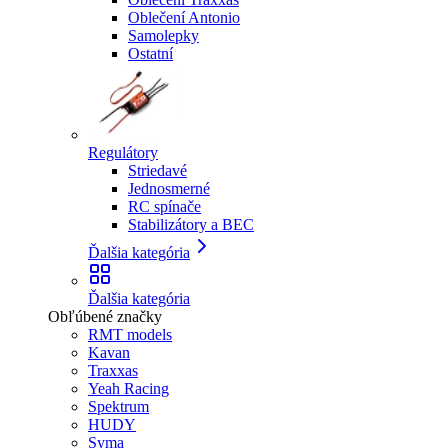
Oblečení Antonio
Samolepky
Ostatní
Regulátory
Striedavé
Jednosmerné
RC spínače
Stabilizátory a BEC
Ďalšia kategória
Ďalšia kategória
Obľúbené značky
RMT models
Kavan
Traxxas
Yeah Racing
Spektrum
HUDY
Syma