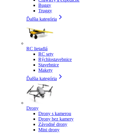
Buggy
Truggy
Ďalšia kategória
RC lietadlá
RC sety
Rýchlostavebnice
Stavebnice
Makety
Ďalšia kategória
Drony
Drony s kamerou
Drony bez kamery
Závodné drony
Mini drony