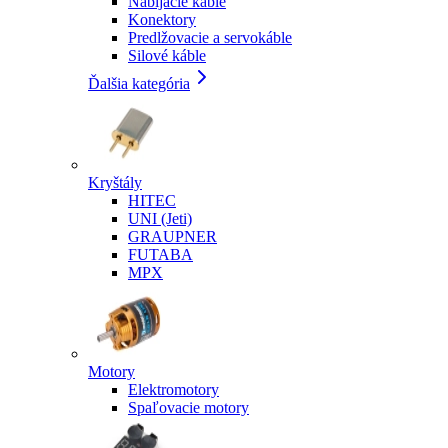
Nabíjacie káble
Konektory
Predlžovacie a servokáble
Silové káble
Ďalšia kategória
Kryštály
HITEC
UNI (Jeti)
GRAUPNER
FUTABA
MPX
Motory
Elektromotory
Spaľovacie motory