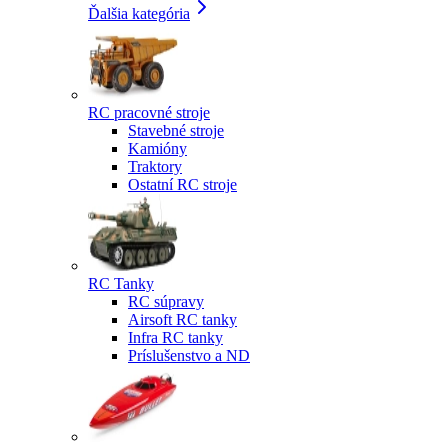
Ďalšia kategória
RC pracovné stroje
Stavebné stroje
Kamióny
Traktory
Ostatní RC stroje
RC Tanky
RC súpravy
Airsoft RC tanky
Infra RC tanky
Príslušenstvo a ND