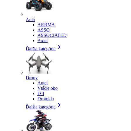
Autá
ARRMA
ASSO
ASSOCIATED
Axial
Ďalšia kategória
Drony
Autel
Vtáčie oko
DJI
Dromida
Ďalšia kategória