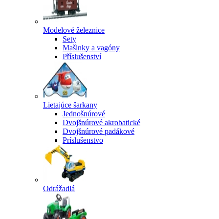
Modelové železnice
Sety
Mašinky a vagóny
Příslušenství
Lietajúce šarkany
Jednošnúrové
Dvojšnúrové akrobatické
Dvojšnúrové padákové
Príslušenstvo
Odrážadlá