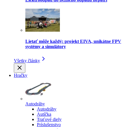
Lietať môže každý: projekt EIVA, unikátne FPV
systémy a simulátory
Všetky články
Hračky
Autodráhy
Autodráhy
Autíčka
Traťové diely
Príslušenstvo