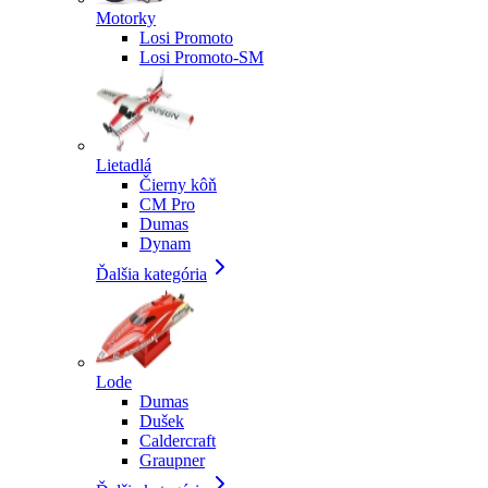
Motorky
Losi Promoto
Losi Promoto-SM
Lietadlá
Čierny kôň
CM Pro
Dumas
Dynam
Ďalšia kategória
Lode
Dumas
Dušek
Caldercraft
Graupner