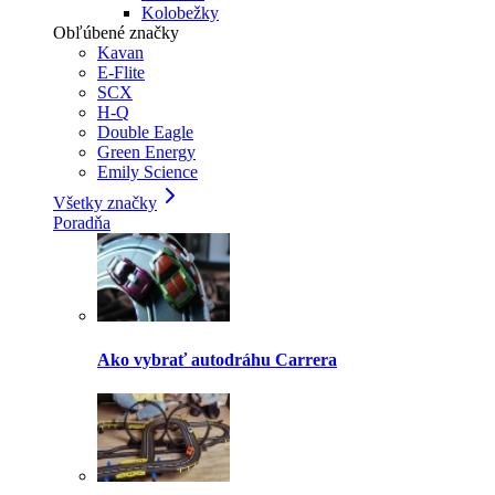
Kolobežky
Obľúbené značky
Kavan
E-Flite
SCX
H-Q
Double Eagle
Green Energy
Emily Science
Všetky značky
Poradňa
Ako vybrať autodráhu Carrera