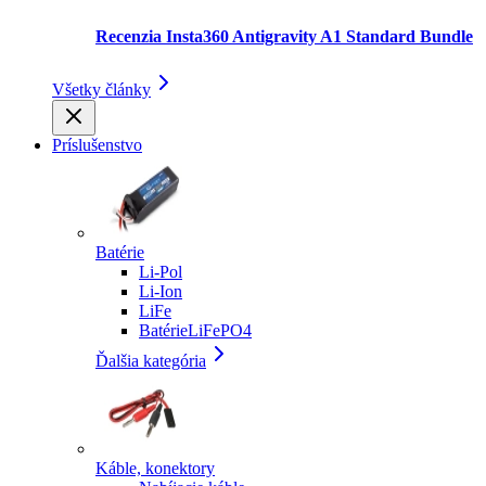
Recenzia Insta360 Antigravity A1 Standard Bundle
Všetky články
Príslušenstvo
Batérie
Li-Pol
Li-Ion
LiFe
BatérieLiFePO4
Ďalšia kategória
Káble, konektory