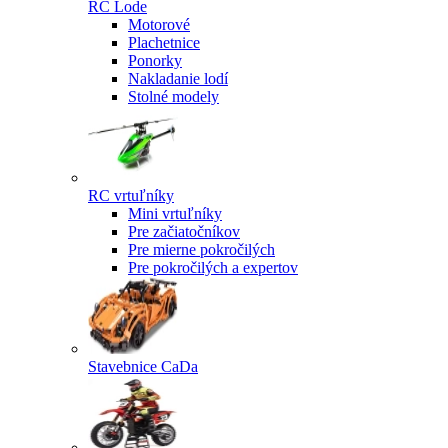
RC Lode
Motorové
Plachetnice
Ponorky
Nakladanie lodí
Stolné modely
RC vrtuľníky
Mini vrtuľníky
Pre začiatočníkov
Pre mierne pokročilých
Pre pokročilých a expertov
Stavebnice CaDa