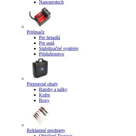
Nanoprotech
Prijímače
Pre lietadlá
Pre autá
Stabilizačné systémy
Príslušenstvo
Prepravné obaly
Batohy a tašky
Kufre
Boxy
Reklamné predmety
Oblečení Traxxas