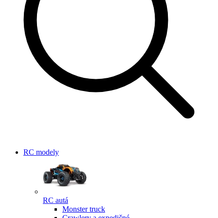
RC modely
RC autá
Monster truck
Crawlery a expedičné