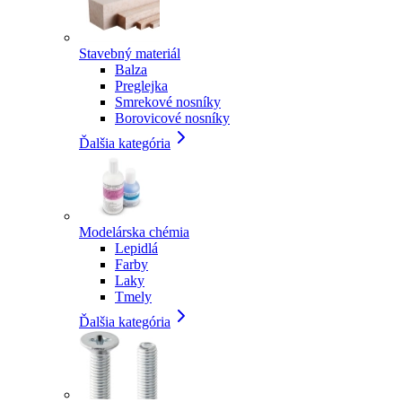
Stavebný materiál
Balza
Preglejka
Smrekové nosníky
Borovicové nosníky
Ďalšia kategória
Modelárska chémia
Lepidlá
Farby
Laky
Tmely
Ďalšia kategória