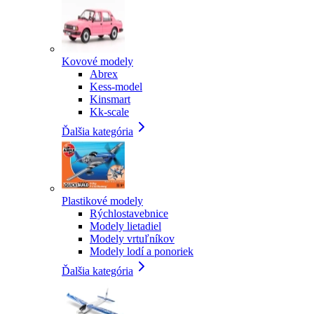
Kovové modely
Abrex
Kess-model
Kinsmart
Kk-scale
Ďalšia kategória
Plastikové modely
Rýchlostavebnice
Modely lietadiel
Modely vrtuľníkov
Modely lodí a ponoriek
Ďalšia kategória