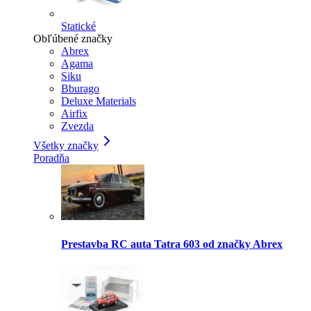
Statické
Obľúbené značky
Abrex
Agama
Siku
Bburago
Deluxe Materials
Airfix
Zvezda
Všetky značky
Poradňa
Prestavba RC auta Tatra 603 od značky Abrex