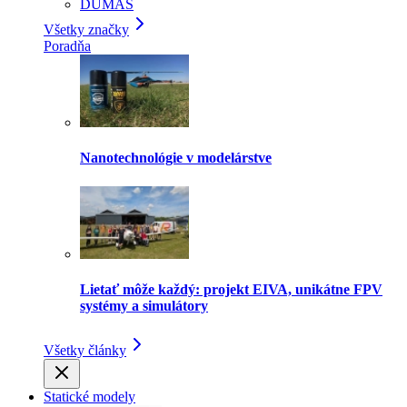
DUMAS
Všetky značky
Poradňa
Nanotechnológie v modelárstve
Lietať môže každý: projekt EIVA, unikátne FPV
systémy a simulátory
Všetky články
Statické modely