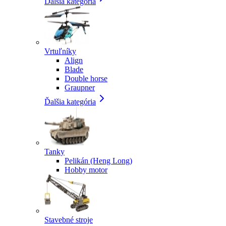
Ďalšia kategória
Vrtuľníky
Align
Blade
Double horse
Graupner
Ďalšia kategória
Tanky
Pelikán (Heng Long)
Hobby motor
Stavebné stroje