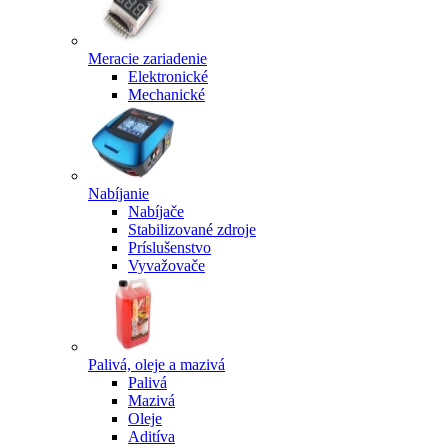
Meracie zariadenie
Elektronické
Mechanické
Nabíjanie
Nabíjače
Stabilizované zdroje
Príslušenstvo
Vyvažovače
Palivá, oleje a mazivá
Palivá
Mazivá
Oleje
Aditíva