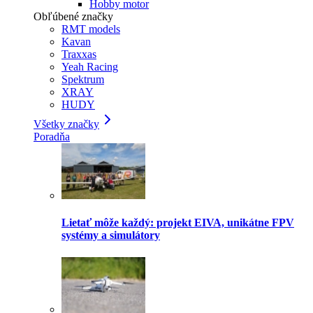
Hobby motor
Obľúbené značky
RMT models
Kavan
Traxxas
Yeah Racing
Spektrum
XRAY
HUDY
Všetky značky
Poradňa
Lietať môže každý: projekt EIVA, unikátne FPV
systémy a simulátory