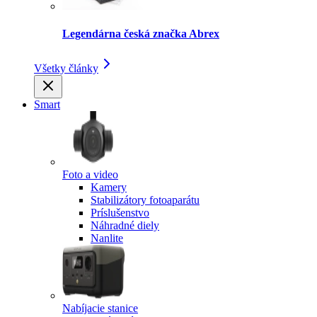
Legendárna česká značka Abrex
Všetky články
Smart
Foto a video
Kamery
Stabilizátory fotoaparátu
Príslušenstvo
Náhradné diely
Nanlite
Nabíjacie stanice