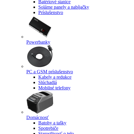
Batériové stanice
Solárne panely a nabíjačky
Príslušenstvo
Powerbanky
PC a GSM príslušenstvo
Kabely a redukce
Slúchadlá
Mobilné telefony
Domácnosť
Batohy a tašky
Spotrebiče
Starostlivosť o telo