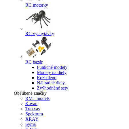
RC motorky
RC vychytávky
RC bazár
Funkčné modely
Modely na diely
Rozbaleno
Náhradné diely
Zvýhodněné sety
Obľúbené značky
RMT models
Kavan
Traxxas
Spektrum
XRAY
Syma