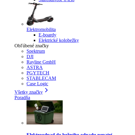
Elektromobilita
E-boardy
Elektrické kolobežky
Obľúbené značky
Spektrum
DJI
Rayline GmbH
ASTRA
PGYTECH
STABLECAM
Case Logic
Všetky značky
Poradňa
Elektroodpad do bežného odpadu nepatrí