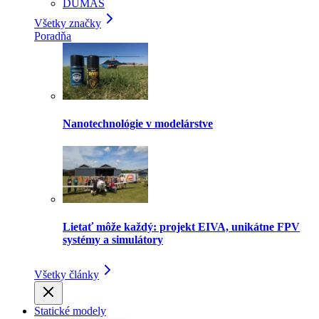
DUMAS
Všetky značky
Poradňa
Nanotechnológie v modelárstve
Lietať môže každý: projekt EIVA, unikátne FPV
systémy a simulátory
Všetky články
Statické modely