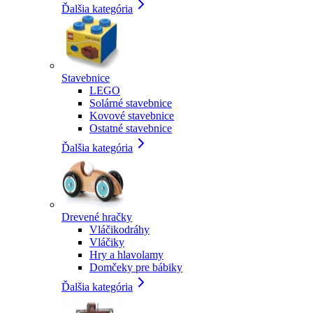
Ďalšia kategória
Stavebnice
LEGO
Solárné stavebnice
Kovové stavebnice
Ostatné stavebnice
Ďalšia kategória
Drevené hračky
Vláčikodráhy
Vláčiky
Hry a hlavolamy
Domčeky pre bábiky
Ďalšia kategória