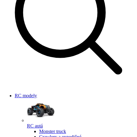
RC modely
RC autá
Monster truck
Crawlery a expedičné