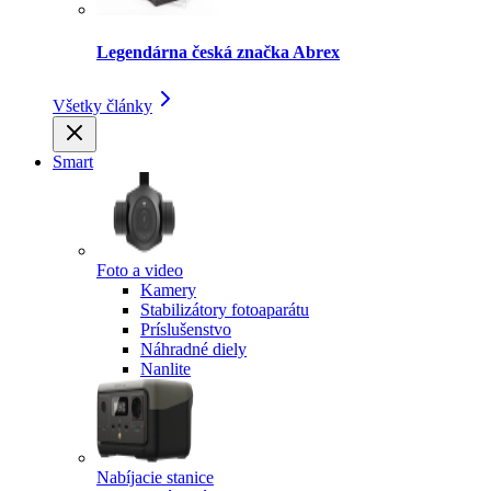
Legendárna česká značka Abrex
Všetky články
Smart
Foto a video
Kamery
Stabilizátory fotoaparátu
Príslušenstvo
Náhradné diely
Nanlite
Nabíjacie stanice