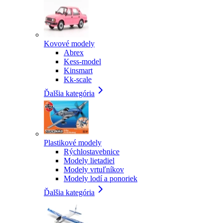
Kovové modely
Abrex
Kess-model
Kinsmart
Kk-scale
Ďalšia kategória
Plastikové modely
Rýchlostavebnice
Modely lietadiel
Modely vrtuľníkov
Modely lodí a ponoriek
Ďalšia kategória