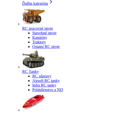
Ďalšia kategória
RC pracovné stroje
Stavebné stroje
Kamióny
Traktory
Ostatní RC stroje
RC Tanky
RC súpravy
Airsoft RC tanky
Infra RC tanky
Príslušenstvo a ND