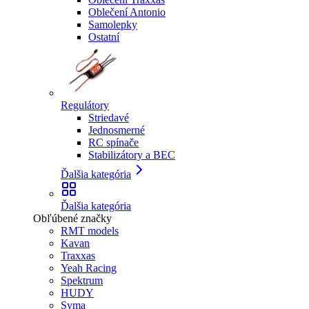
Oblečení Antonio
Samolepky
Ostatní
Regulátory
Striedavé
Jednosmerné
RC spínače
Stabilizátory a BEC
Ďalšia kategória
Ďalšia kategória
Obľúbené značky
RMT models
Kavan
Traxxas
Yeah Racing
Spektrum
HUDY
Syma