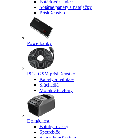
Batériové stanice
Solárne panely a nabíjačky
Príslušenstvo
Powerbanky
PC a GSM príslušenstvo
Kabely a redukce
Slúchadlá
Mobilné telefony
Domácnosť
Batohy a tašky
Spotrebiče
Starostlivosť o telo