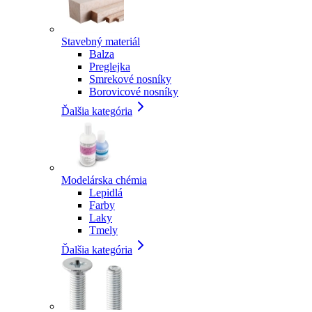
Stavebný materiál
Balza
Preglejka
Smrekové nosníky
Borovicové nosníky
Ďalšia kategória
Modelárska chémia
Lepidlá
Farby
Laky
Tmely
Ďalšia kategória