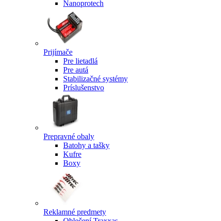
Nanoprotech
Prijímače
Pre lietadlá
Pre autá
Stabilizačné systémy
Príslušenstvo
Prepravné obaly
Batohy a tašky
Kufre
Boxy
Reklamné predmety
Oblečení Traxxas