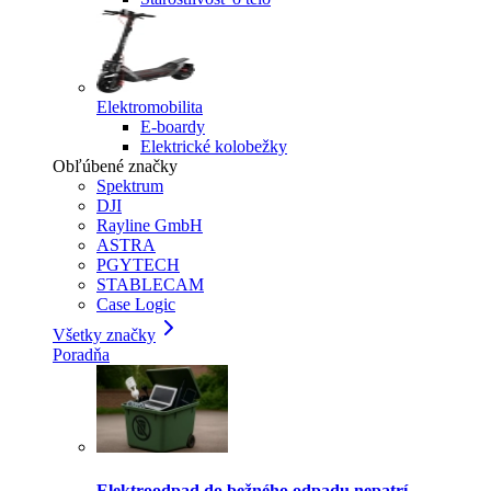
Elektromobilita
E-boardy
Elektrické kolobežky
Obľúbené značky
Spektrum
DJI
Rayline GmbH
ASTRA
PGYTECH
STABLECAM
Case Logic
Všetky značky
Poradňa
Elektroodpad do bežného odpadu nepatrí