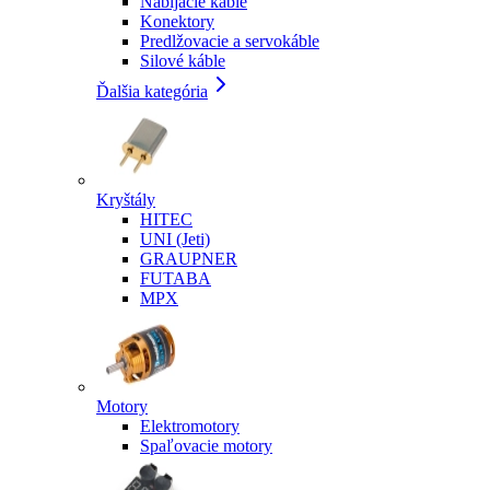
Nabíjacie káble
Konektory
Predlžovacie a servokáble
Silové káble
Ďalšia kategória
Kryštály
HITEC
UNI (Jeti)
GRAUPNER
FUTABA
MPX
Motory
Elektromotory
Spaľovacie motory