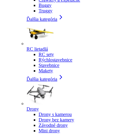
Buggy
Truggy
Ďalšia kategória
RC lietadlá
RC sety
Rýchlostavebnice
Stavebnice
Makety
Ďalšia kategória
Drony
Drony s kamerou
Drony bez kamery
Závodné drony
Mini drony