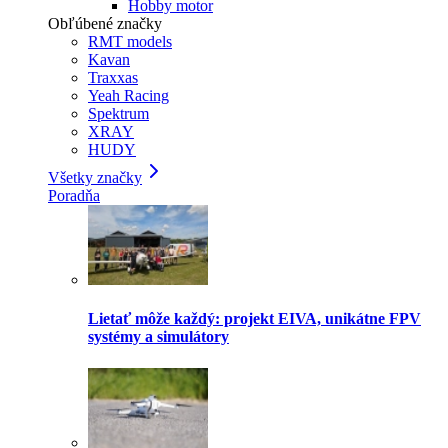
Hobby motor
Obľúbené značky
RMT models
Kavan
Traxxas
Yeah Racing
Spektrum
XRAY
HUDY
Všetky značky
Poradňa
Lietať môže každý: projekt EIVA, unikátne FPV
systémy a simulátory