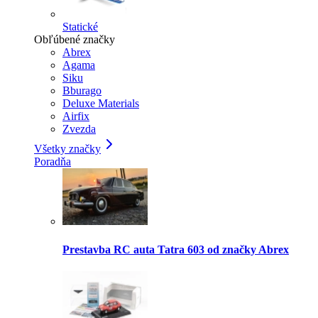
Statické
Obľúbené značky
Abrex
Agama
Siku
Bburago
Deluxe Materials
Airfix
Zvezda
Všetky značky
Poradňa
Prestavba RC auta Tatra 603 od značky Abrex