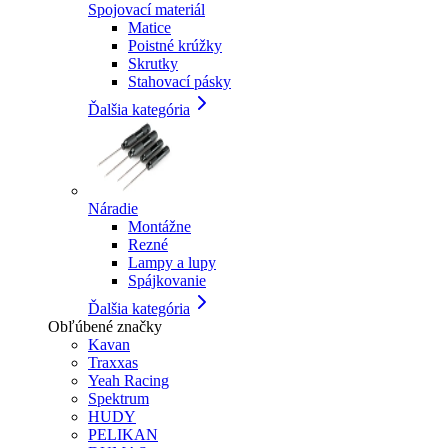
Spojovací materiál
Matice
Poistné krúžky
Skrutky
Stahovací pásky
Ďalšia kategória
Náradie
Montážne
Rezné
Lampy a lupy
Spájkovanie
Ďalšia kategória
Obľúbené značky
Kavan
Traxxas
Yeah Racing
Spektrum
HUDY
PELIKAN