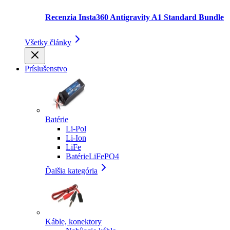
Recenzia Insta360 Antigravity A1 Standard Bundle
Všetky články
Príslušenstvo
Batérie
Li-Pol
Li-Ion
LiFe
BatérieLiFePO4
Ďalšia kategória
Káble, konektory