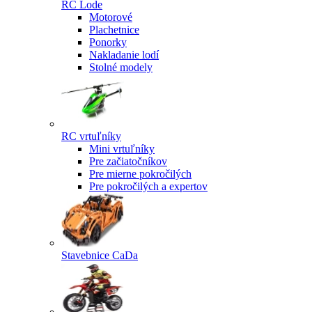
RC Lode
Motorové
Plachetnice
Ponorky
Nakladanie lodí
Stolné modely
RC vrtuľníky
Mini vrtuľníky
Pre začiatočníkov
Pre mierne pokročilých
Pre pokročilých a expertov
Stavebnice CaDa