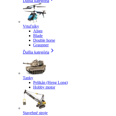
Ďalšia kategória
Vrtuľníky
Align
Blade
Double horse
Graupner
Ďalšia kategória
Tanky
Pelikán (Heng Long)
Hobby motor
Stavebné stroje