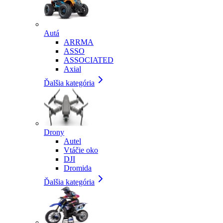
Autá
ARRMA
ASSO
ASSOCIATED
Axial
Ďalšia kategória
Drony
Autel
Vtáčie oko
DJI
Dromida
Ďalšia kategória