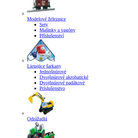
Modelové železnice
Sety
Mašinky a vagóny
Příslušenství
Lietajúce šarkany
Jednošnúrové
Dvojšnúrové akrobatické
Dvojšnúrové padákové
Príslušenstvo
Odrážadlá