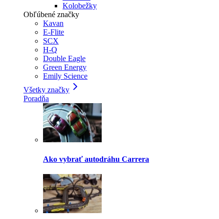
Kolobežky
Obľúbené značky
Kavan
E-Flite
SCX
H-Q
Double Eagle
Green Energy
Emily Science
Všetky značky
Poradňa
Ako vybrať autodráhu Carrera