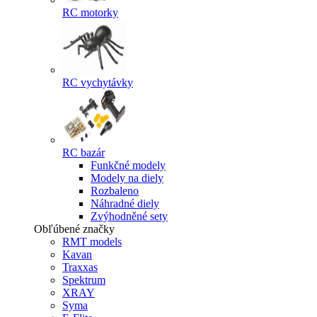
RC motorky
RC vychytávky
RC bazár
Funkčné modely
Modely na diely
Rozbaleno
Náhradné diely
Zvýhodněné sety
Obľúbené značky
RMT models
Kavan
Traxxas
Spektrum
XRAY
Syma