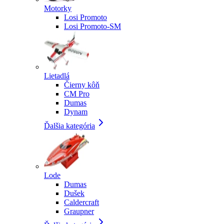
Motorky
Losi Promoto
Losi Promoto-SM
Lietadlá
Čierny kôň
CM Pro
Dumas
Dynam
Ďalšia kategória
Lode
Dumas
Dušek
Caldercraft
Graupner