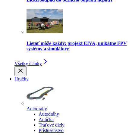
Lietať môže každý: projekt EIVA, unikátne FPV
systémy a simulátory
Všetky články
Hračky
Autodráhy
Autodráhy
Autíčka
Traťové diely
Príslušenstvo