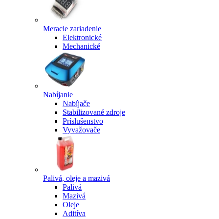
Meracie zariadenie
Elektronické
Mechanické
Nabíjanie
Nabíjače
Stabilizované zdroje
Príslušenstvo
Vyvažovače
Palivá, oleje a mazivá
Palivá
Mazivá
Oleje
Aditíva