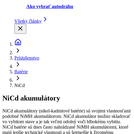
Ako vybrať autodráhu
Všetky články
Príslušenstvo
Batérie
NiCd
NiCd akumulátory
NiCd akumulátory (nikel-kadmiové batérie) sú svojimi vlastnosťami
podobné NiMH akumulátorom. NiCd akumulátor možno skladovať
vo vybitom stave a je tak veľmi odolný voči hlbokému vybitiu.
NiCd batérie sú dnes často nahrádzané NiMH akumulátormi, ktoré
majú lepšie technické vlastnosti a sú šetrnejšie k životnému