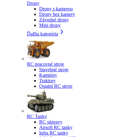
Drony
Drony s kamerou
Drony bez kamery
Závodné drony
Mini drony
Ďalšia kategória
RC pracovné stroje
Stavebné stroje
Kamióny
Traktory
Ostatní RC stroje
RC Tanky
RC súpravy
Airsoft RC tanky
Infra RC tanky