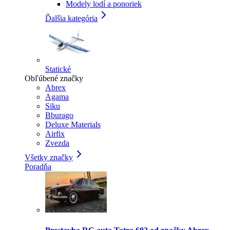
Modely lodí a ponoriek
Ďalšia kategória
Statické
Obľúbené značky
Abrex
Agama
Siku
Bburago
Deluxe Materials
Airfix
Zvezda
Všetky značky
Poradňa