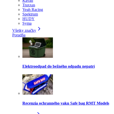
Kavan
Traxxas
Yeah Racing
Spektrum
HUDY
Syma
Všetky značky
Poradňa
Elektroodpad do bežného odpadu nepatrí
Recenzia ochranného vaku Safe bag RMT Models