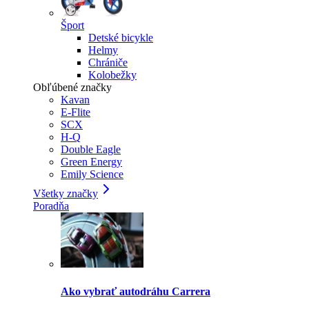
Šport
Detské bicykle
Helmy
Chrániče
Kolobežky
Obľúbené značky
Kavan
E-Flite
SCX
H-Q
Double Eagle
Green Energy
Emily Science
Všetky značky
Poradňa
Ako vybrať autodráhu Carrera