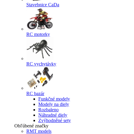
Stavebnice CaDa
RC motorky
RC vychytávky
RC bazár
Funkčné modely
Modely na diely
Rozbaleno
Náhradné diely
Zvýhodněné sety
Obľúbené značky
RMT models