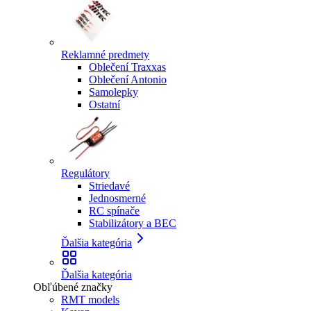
Reklamné predmety
Oblečení Traxxas
Oblečení Antonio
Samolepky
Ostatní
Regulátory
Striedavé
Jednosmerné
RC spínače
Stabilizátory a BEC
Ďalšia kategória
Ďalšia kategória
Obľúbené značky
RMT models