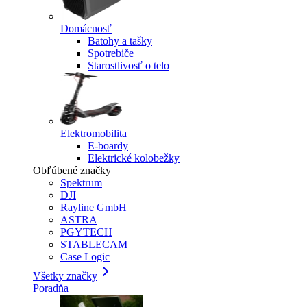
Domácnosť
Batohy a tašky
Spotrebiče
Starostlivosť o telo
Elektromobilita
E-boardy
Elektrické kolobežky
Obľúbené značky
Spektrum
DJI
Rayline GmbH
ASTRA
PGYTECH
STABLECAM
Case Logic
Všetky značky
Poradňa