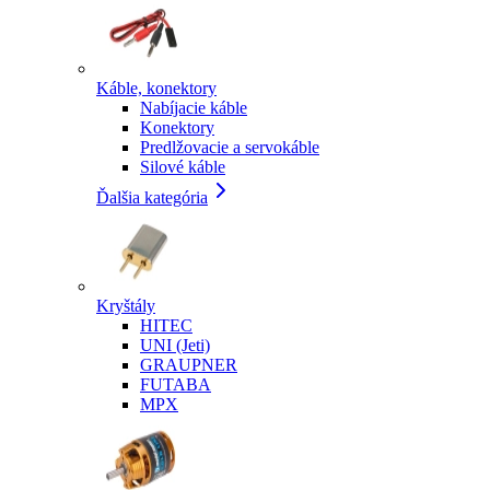
Káble, konektory
Nabíjacie káble
Konektory
Predlžovacie a servokáble
Silové káble
Ďalšia kategória
Kryštály
HITEC
UNI (Jeti)
GRAUPNER
FUTABA
MPX