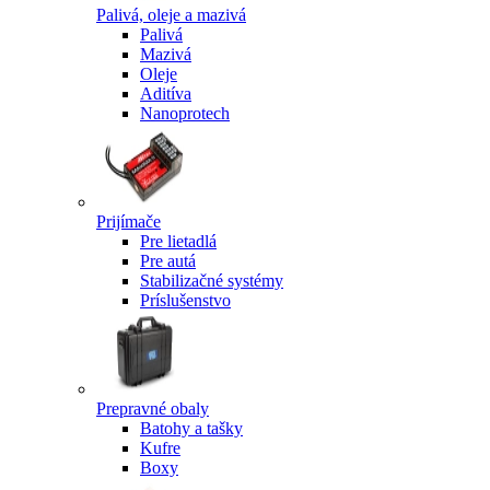
Palivá, oleje a mazivá
Palivá
Mazivá
Oleje
Aditíva
Nanoprotech
Prijímače
Pre lietadlá
Pre autá
Stabilizačné systémy
Príslušenstvo
Prepravné obaly
Batohy a tašky
Kufre
Boxy