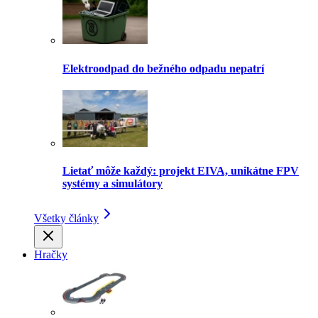
Elektroodpad do bežného odpadu nepatrí
Lietať môže každý: projekt EIVA, unikátne FPV
systémy a simulátory
Všetky články
Hračky