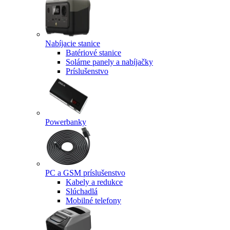
Nabíjacie stanice
Batériové stanice
Solárne panely a nabíjačky
Príslušenstvo
Powerbanky
PC a GSM príslušenstvo
Kabely a redukce
Slúchadlá
Mobilné telefony