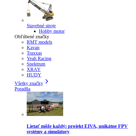
Stavebné stroje
Hobby motor
Obľúbené značky
RMT models
Kavan
Traxxas
Yeah Racing
Spektrum
XRAY
HUDY
Všetky značky
Poradňa
Lietať môže každý: projekt EIVA, unikátne FPV
systémy a simulátory