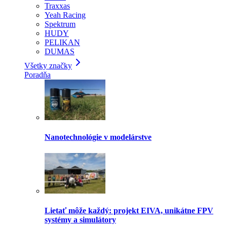
Traxxas
Yeah Racing
Spektrum
HUDY
PELIKAN
DUMAS
Všetky značky
Poradňa
Nanotechnológie v modelárstve
Lietať môže každý: projekt EIVA, unikátne FPV
systémy a simulátory