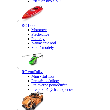
Príslušenstvo a ND
RC Lode
Motorové
Plachetnice
Ponorky
Nakladanie lodí
Stolné modely
RC vrtuľníky
Mini vrtuľníky
Pre začiatočníkov
Pre mierne pokročilých
Pre pokročilých a expertov