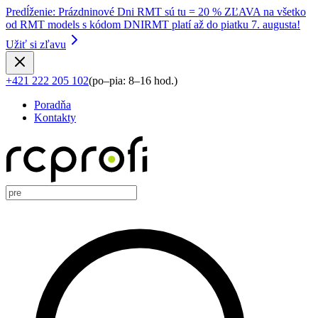
Predĺženie
:
Prázdninové Dni RMT sú tu = 20 % ZĽAVA na všetko
od RMT models s kódom DNIRMT platí až do piatku 7. augusta!
Užiť si zľavu
+421 222 205 102
(
po–pia: 8–16 hod.
)
Poradňa
Kontakty