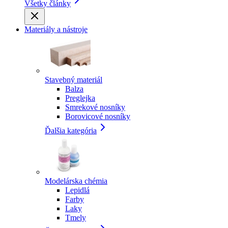
Všetky články
Materiály a nástroje
Stavebný materiál
Balza
Preglejka
Smrekové nosníky
Borovicové nosníky
Ďalšia kategória
Modelárska chémia
Lepidlá
Farby
Laky
Tmely