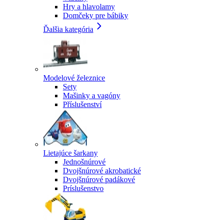
Hry a hlavolamy
Domčeky pre bábiky
Ďalšia kategória
Modelové železnice
Sety
Mašinky a vagóny
Příslušenství
Lietajúce šarkany
Jednošnúrové
Dvojšnúrové akrobatické
Dvojšnúrové padákové
Príslušenstvo