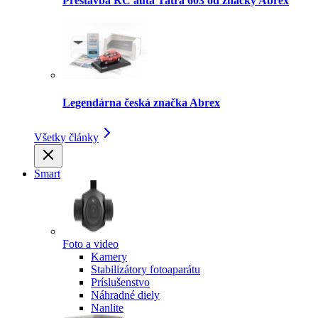
Prestavba RC auta Tatra 603 od značky Abrex
Legendárna česká značka Abrex
Všetky články
Smart
Foto a video
Kamery
Stabilizátory fotoaparátu
Príslušenstvo
Náhradné diely
Nanlite