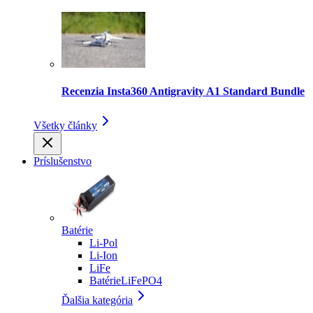
Recenzia Insta360 Antigravity A1 Standard Bundle
Všetky články
Príslušenstvo
Batérie
Li-Pol
Li-Ion
LiFe
BatérieLiFePO4
Ďalšia kategória