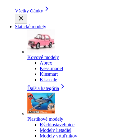
Všetky články
Statické modely
Kovové modely
Abrex
Kess-model
Kinsmart
Kk-scale
Ďalšia kategória
Plastikové modely
Rýchlostavebnice
Modely lietadiel
Modely vrtuľníkov