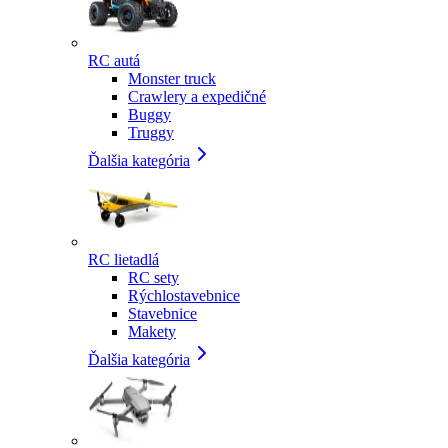
RC autá
Monster truck
Crawlery a expedičné
Buggy
Truggy
Ďalšia kategória
RC lietadlá
RC sety
Rýchlostavebnice
Stavebnice
Makety
Ďalšia kategória