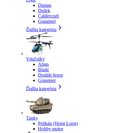
Dumas
Dušek
Caldercraft
Graupner
Ďalšia kategória
Vrtuľníky
Align
Blade
Double horse
Graupner
Ďalšia kategória
Tanky
Pelikán (Heng Long)
Hobby motor