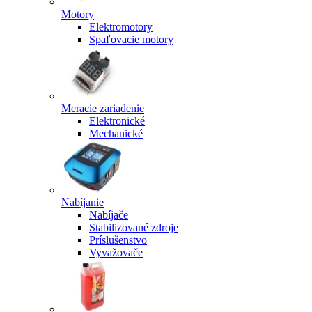
Motory
Elektromotory
Spaľovacie motory
Meracie zariadenie
Elektronické
Mechanické
Nabíjanie
Nabíjače
Stabilizované zdroje
Príslušenstvo
Vyvažovače