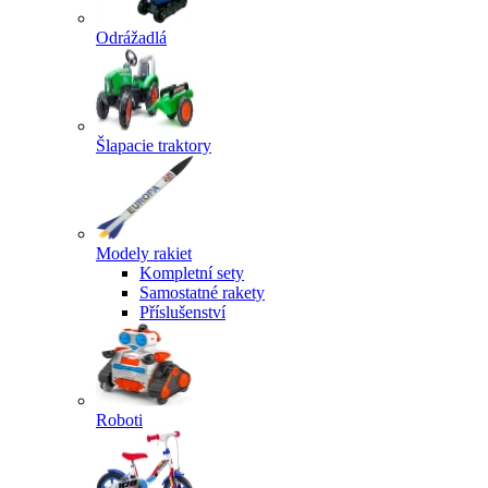
Odrážadlá
Šlapacie traktory
Modely rakiet
Kompletní sety
Samostatné rakety
Příslušenství
Roboti