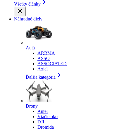
Všetky články
Náhradné diely
Autá
ARRMA
ASSO
ASSOCIATED
Axial
Ďalšia kategória
Drony
Autel
Vtáčie oko
DJI
Dromida