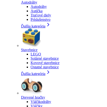
Autodráhy
Autodráhy
Autíčka
Traťové diely
Príslušenstvo
Ďalšia kategória
Stavebnice
LEGO
Solárné stavebnice
Kovové stavebnice
Ostatné stavebnice
Ďalšia kategória
Drevené hračky
Vláčikodráhy
Vláčiky