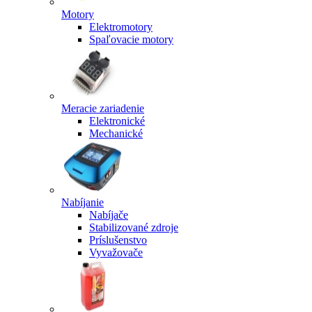
Motory
Elektromotory
Spaľovacie motory
Meracie zariadenie
Elektronické
Mechanické
Nabíjanie
Nabíjače
Stabilizované zdroje
Príslušenstvo
Vyvažovače