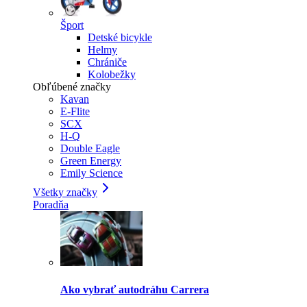
Šport
Detské bicykle
Helmy
Chrániče
Kolobežky
Obľúbené značky
Kavan
E-Flite
SCX
H-Q
Double Eagle
Green Energy
Emily Science
Všetky značky
Poradňa
Ako vybrať autodráhu Carrera