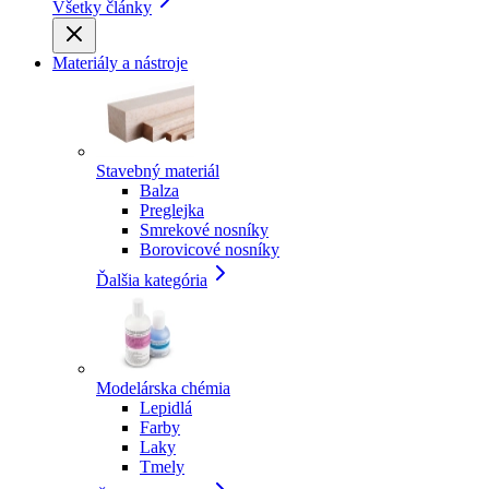
Všetky články
Materiály a nástroje
Stavebný materiál
Balza
Preglejka
Smrekové nosníky
Borovicové nosníky
Ďalšia kategória
Modelárska chémia
Lepidlá
Farby
Laky
Tmely