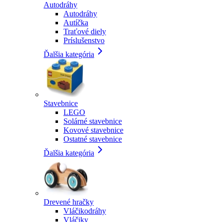
Autodráhy
Autodráhy
Autíčka
Traťové diely
Príslušenstvo
Ďalšia kategória
Stavebnice
LEGO
Solárné stavebnice
Kovové stavebnice
Ostatné stavebnice
Ďalšia kategória
Drevené hračky
Vláčikodráhy
Vláčiky