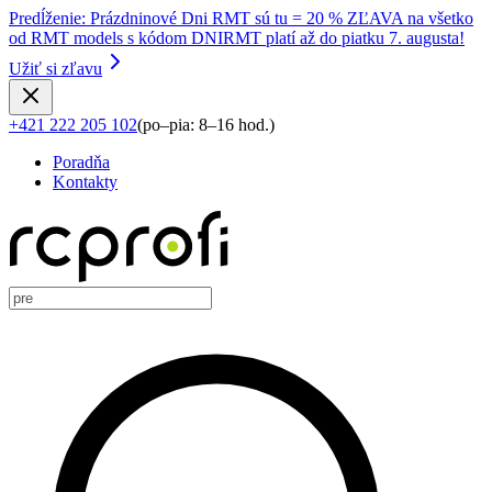
Predĺženie
:
Prázdninové Dni RMT sú tu = 20 % ZĽAVA na všetko
od RMT models s kódom DNIRMT platí až do piatku 7. augusta!
Užiť si zľavu
+421 222 205 102
(
po–pia: 8–16 hod.
)
Poradňa
Kontakty