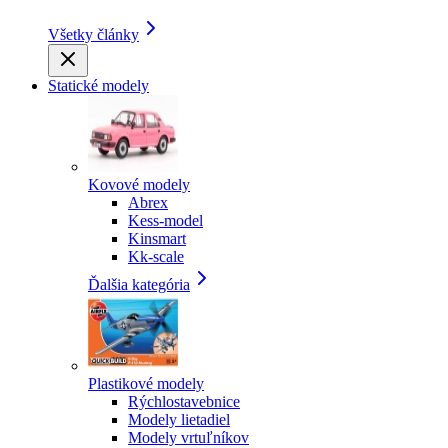
Všetky články
Statické modely
Kovové modely
Abrex
Kess-model
Kinsmart
Kk-scale
Ďalšia kategória
Plastikové modely
Rýchlostavebnice
Modely lietadiel
Modely vrtuľníkov