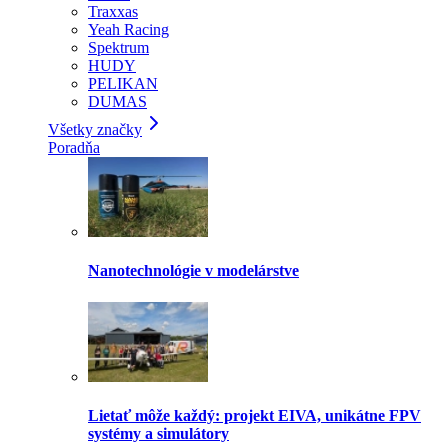
Traxxas
Yeah Racing
Spektrum
HUDY
PELIKAN
DUMAS
Všetky značky
Poradňa
Nanotechnológie v modelárstve
Lietať môže každý: projekt EIVA, unikátne FPV
systémy a simulátory