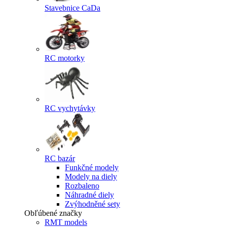
Stavebnice CaDa
RC motorky
RC vychytávky
RC bazár
Funkčné modely
Modely na diely
Rozbaleno
Náhradné diely
Zvýhodněné sety
Obľúbené značky
RMT models