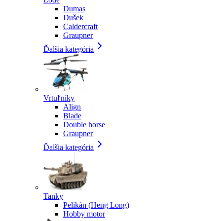
Dumas
Dušek
Caldercraft
Graupner
Ďalšia kategória
Vrtuľníky
Align
Blade
Double horse
Graupner
Ďalšia kategória
Tanky
Pelikán (Heng Long)
Hobby motor