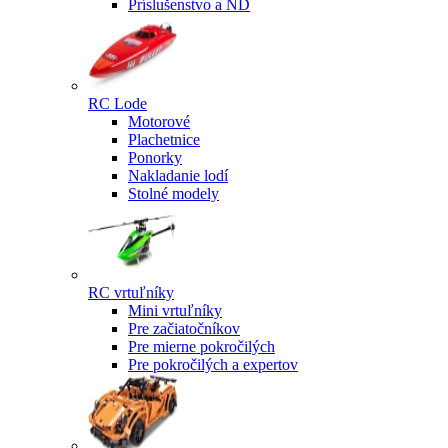
Príslušenstvo a ND
RC Lode
Motorové
Plachetnice
Ponorky
Nakladanie lodí
Stolné modely
RC vrtuľníky
Mini vrtuľníky
Pre začiatočníkov
Pre mierne pokročilých
Pre pokročilých a expertov