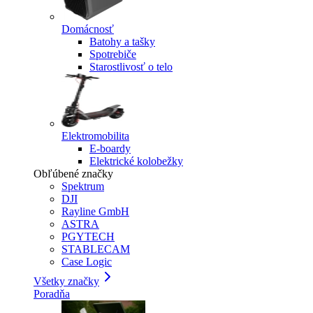
Domácnosť
Batohy a tašky
Spotrebiče
Starostlivosť o telo
Elektromobilita
E-boardy
Elektrické kolobežky
Obľúbené značky
Spektrum
DJI
Rayline GmbH
ASTRA
PGYTECH
STABLECAM
Case Logic
Všetky značky
Poradňa