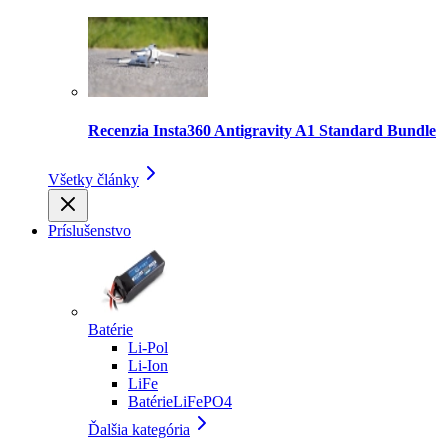
Recenzia Insta360 Antigravity A1 Standard Bundle
Všetky články
Príslušenstvo
Batérie
Li-Pol
Li-Ion
LiFe
BatérieLiFePO4
Ďalšia kategória