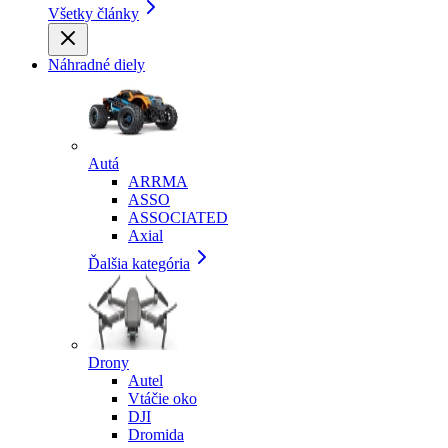
Všetky články
Náhradné diely
Autá
ARRMA
ASSO
ASSOCIATED
Axial
Ďalšia kategória
Drony
Autel
Vtáčie oko
DJI
Dromida