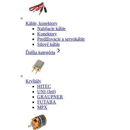
Káble, konektory
Nabíjacie káble
Konektory
Predlžovacie a servokáble
Silové káble
Ďalšia kategória
Kryštály
HITEC
UNI (Jeti)
GRAUPNER
FUTABA
MPX