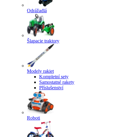
Odrážadlá
Šlapacie traktory
Modely rakiet
Kompletní sety
Samostatné rakety
Příslušenství
Roboti