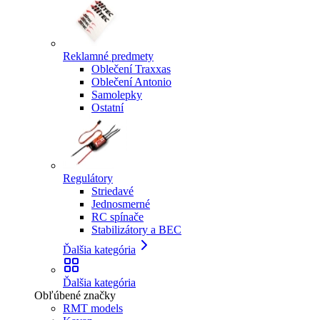
Reklamné predmety
Oblečení Traxxas
Oblečení Antonio
Samolepky
Ostatní
Regulátory
Striedavé
Jednosmerné
RC spínače
Stabilizátory a BEC
Ďalšia kategória
Ďalšia kategória
Obľúbené značky
RMT models