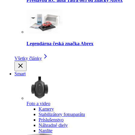
Prestavba RC auta Tatra 603 od značky Abrex
Legendárna česká značka Abrex
Všetky články
Smart
Foto a video
Kamery
Stabilizátory fotoaparátu
Príslušenstvo
Náhradné diely
Nanlite