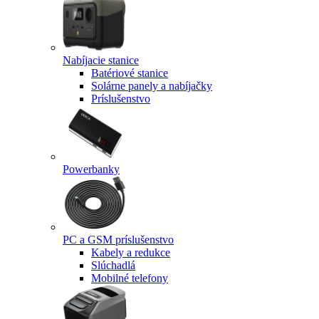
Nabíjacie stanice
Batériové stanice
Solárne panely a nabíjačky
Príslušenstvo
Powerbanky
PC a GSM príslušenstvo
Kabely a redukce
Slúchadlá
Mobilné telefony