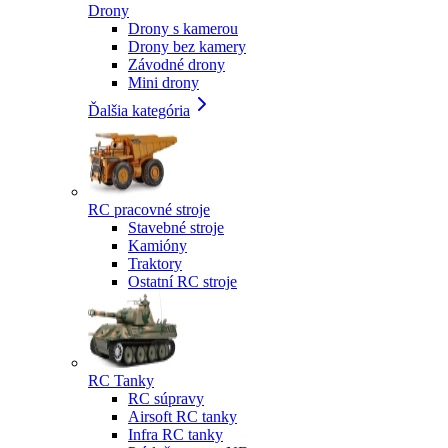
Drony
Drony s kamerou
Drony bez kamery
Závodné drony
Mini drony
Ďalšia kategória
RC pracovné stroje
Stavebné stroje
Kamióny
Traktory
Ostatní RC stroje
RC Tanky
RC súpravy
Airsoft RC tanky
Infra RC tanky