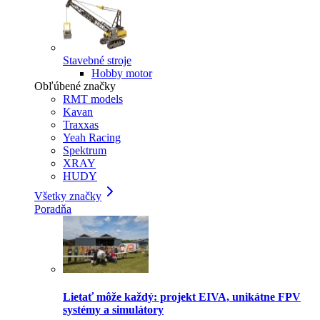
Stavebné stroje
Hobby motor
Obľúbené značky
RMT models
Kavan
Traxxas
Yeah Racing
Spektrum
XRAY
HUDY
Všetky značky
Poradňa
Lietať môže každý: projekt EIVA, unikátne FPV
systémy a simulátory