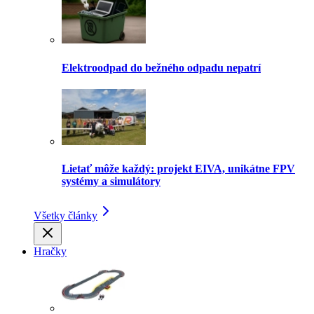
Elektroodpad do bežného odpadu nepatrí
Lietať môže každý: projekt EIVA, unikátne FPV
systémy a simulátory
Všetky články
Hračky