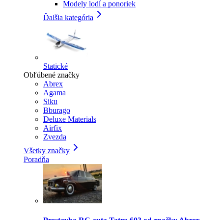
Modely lodí a ponoriek
Ďalšia kategória
Statické
Obľúbené značky
Abrex
Agama
Siku
Bburago
Deluxe Materials
Airfix
Zvezda
Všetky značky
Poradňa