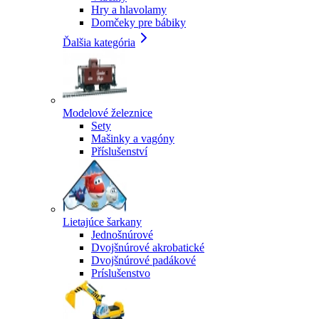
Hry a hlavolamy
Domčeky pre bábiky
Ďalšia kategória
Modelové železnice
Sety
Mašinky a vagóny
Příslušenství
Lietajúce šarkany
Jednošnúrové
Dvojšnúrové akrobatické
Dvojšnúrové padákové
Príslušenstvo