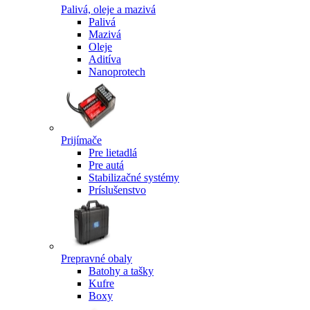
Palivá, oleje a mazivá
Palivá
Mazivá
Oleje
Aditíva
Nanoprotech
Prijímače
Pre lietadlá
Pre autá
Stabilizačné systémy
Príslušenstvo
Prepravné obaly
Batohy a tašky
Kufre
Boxy