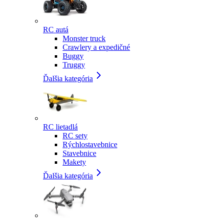
RC autá
Monster truck
Crawlery a expedičné
Buggy
Truggy
Ďalšia kategória
RC lietadlá
RC sety
Rýchlostavebnice
Stavebnice
Makety
Ďalšia kategória