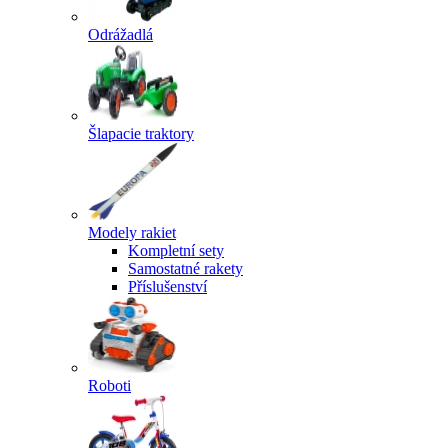
Odrážadlá
Šlapacie traktory
Modely rakiet
Kompletní sety
Samostatné rakety
Příslušenství
Roboti