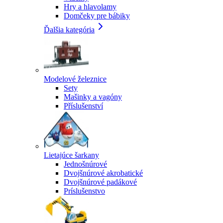
Hry a hlavolamy
Domčeky pre bábiky
Ďalšia kategória
Modelové železnice
Sety
Mašinky a vagóny
Příslušenství
Lietajúce šarkany
Jednošnúrové
Dvojšnúrové akrobatické
Dvojšnúrové padákové
Príslušenstvo