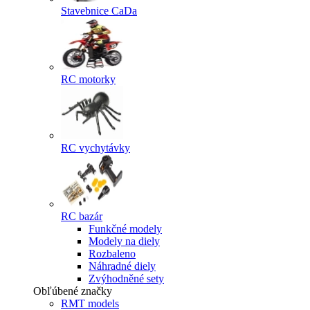
Stavebnice CaDa
RC motorky
RC vychytávky
RC bazár
Funkčné modely
Modely na diely
Rozbaleno
Náhradné diely
Zvýhodněné sety
Obľúbené značky
RMT models