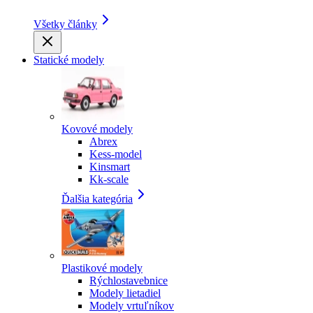
Všetky články
Statické modely
Kovové modely
Abrex
Kess-model
Kinsmart
Kk-scale
Ďalšia kategória
Plastikové modely
Rýchlostavebnice
Modely lietadiel
Modely vrtuľníkov