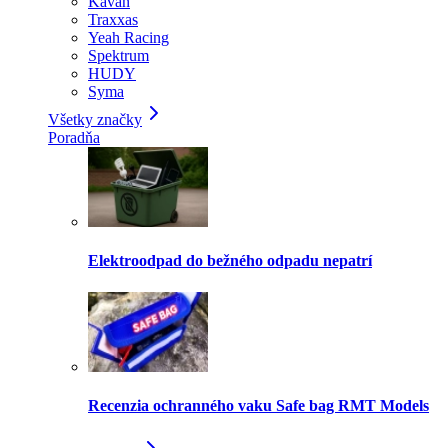
Kavan
Traxxas
Yeah Racing
Spektrum
HUDY
Syma
Všetky značky
Poradňa
Elektroodpad do bežného odpadu nepatrí
Recenzia ochranného vaku Safe bag RMT Models