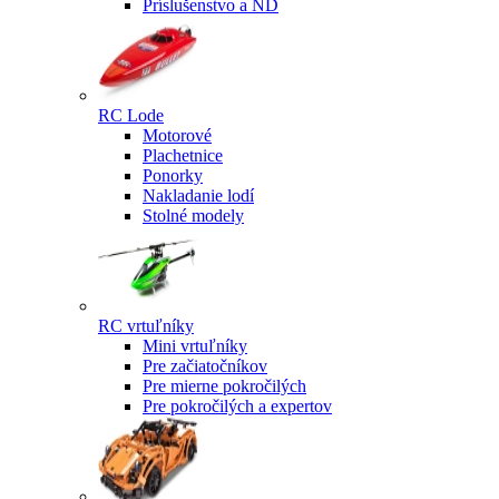
Príslušenstvo a ND
RC Lode
Motorové
Plachetnice
Ponorky
Nakladanie lodí
Stolné modely
RC vrtuľníky
Mini vrtuľníky
Pre začiatočníkov
Pre mierne pokročilých
Pre pokročilých a expertov