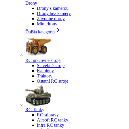
Drony
Drony s kamerou
Drony bez kamery
Závodné drony
Mini drony
Ďalšia kategória
RC pracovné stroje
Stavebné stroje
Kamióny
Traktory
Ostatní RC stroje
RC Tanky
RC súpravy
Airsoft RC tanky
Infra RC tanky