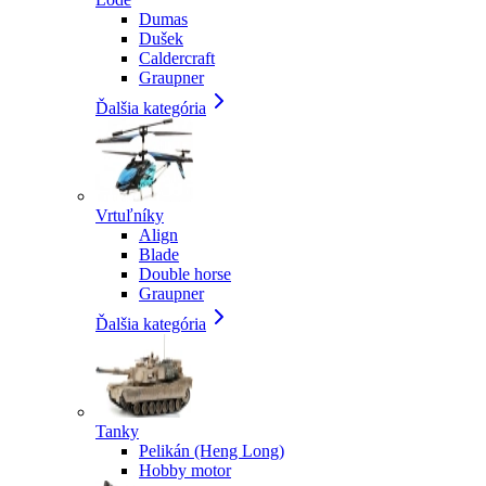
Dumas
Dušek
Caldercraft
Graupner
Ďalšia kategória
Vrtuľníky
Align
Blade
Double horse
Graupner
Ďalšia kategória
Tanky
Pelikán (Heng Long)
Hobby motor