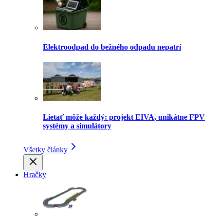
Elektroodpad do bežného odpadu nepatrí
Lietať môže každý: projekt EIVA, unikátne FPV
systémy a simulátory
Všetky články
Hračky