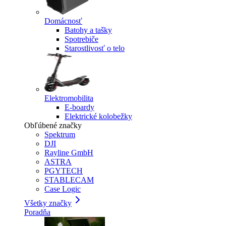
Domácnosť
Batohy a tašky
Spotrebiče
Starostlivosť o telo
Elektromobilita
E-boardy
Elektrické kolobežky
Obľúbené značky
Spektrum
DJI
Rayline GmbH
ASTRA
PGYTECH
STABLECAM
Case Logic
Všetky značky
Poradňa