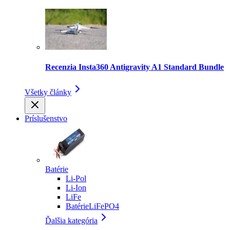
Recenzia Insta360 Antigravity A1 Standard Bundle
Všetky články
Príslušenstvo
Batérie
Li-Pol
Li-Ion
LiFe
BatérieLiFePO4
Ďalšia kategória