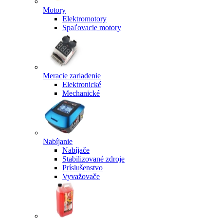
Motory
Elektromotory
Spaľovacie motory
Meracie zariadenie
Elektronické
Mechanické
Nabíjanie
Nabíjače
Stabilizované zdroje
Príslušenstvo
Vyvažovače