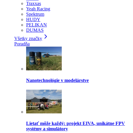
Traxxas
Yeah Racing
Spektrum
HUDY
PELIKAN
DUMAS
Všetky značky
Poradňa
Nanotechnológie v modelárstve
Lietať môže každý: projekt EIVA, unikátne FPV
systémy a simulátory