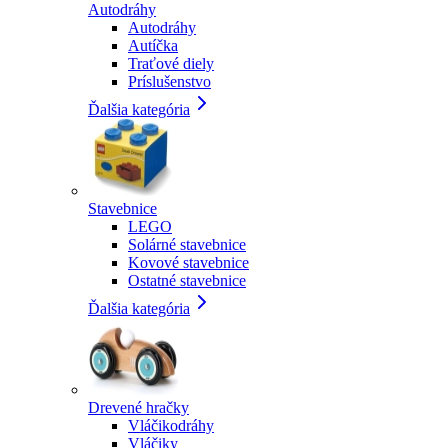
Autodráhy
Autodráhy
Autíčka
Traťové diely
Príslušenstvo
Ďalšia kategória
Stavebnice
LEGO
Solárné stavebnice
Kovové stavebnice
Ostatné stavebnice
Ďalšia kategória
Drevené hračky
Vláčikodráhy
Vláčiky