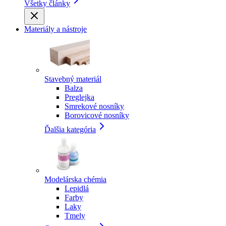
Všetky články
Materiály a nástroje
Stavebný materiál
Balza
Preglejka
Smrekové nosníky
Borovicové nosníky
Ďalšia kategória
Modelárska chémia
Lepidlá
Farby
Laky
Tmely