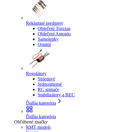
Reklamné predmety
Oblečení Traxxas
Oblečení Antonio
Samolepky
Ostatní
Regulátory
Striedavé
Jednosmerné
RC spínače
Stabilizátory a BEC
Ďalšia kategória
Ďalšia kategória
Obľúbené značky
RMT models