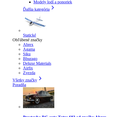
Modely lodí a ponoriek
Ďalšia kategória
Statické
Obľúbené značky
Abrex
Agama
Siku
Bburago
Deluxe Materials
Airfix
Zvezda
Všetky značky
Poradňa