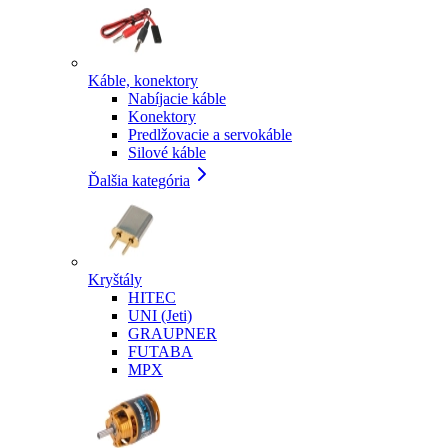
Káble, konektory
Nabíjacie káble
Konektory
Predlžovacie a servokáble
Silové káble
Ďalšia kategória
Kryštály
HITEC
UNI (Jeti)
GRAUPNER
FUTABA
MPX