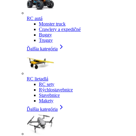
RC autá
Monster truck
Crawlery a expedičné
Buggy
Truggy
Ďalšia kategória
RC lietadlá
RC sety
Rýchlostavebnice
Stavebnice
Makety
Ďalšia kategória