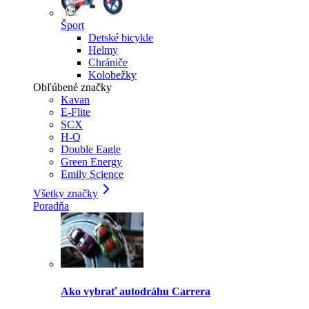
Šport
Detské bicykle
Helmy
Chrániče
Kolobežky
Obľúbené značky
Kavan
E-Flite
SCX
H-Q
Double Eagle
Green Energy
Emily Science
Všetky značky
Poradňa
Ako vybrať autodráhu Carrera