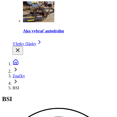
Ako vybrať autodráhu
Všetky články
Značky
BSI
BSI