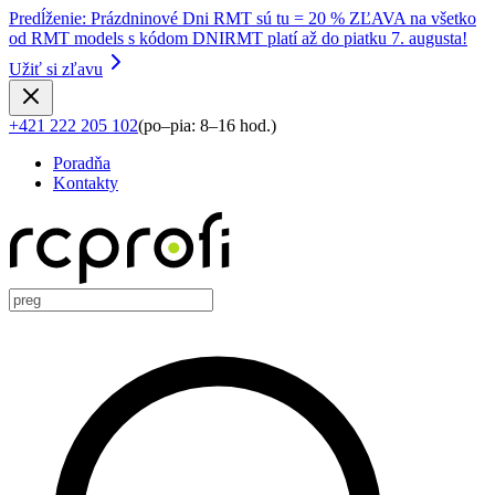
Predĺženie
:
Prázdninové Dni RMT sú tu = 20 % ZĽAVA na všetko
od RMT models s kódom DNIRMT platí až do piatku 7. augusta!
Užiť si zľavu
+421 222 205 102
(
po–pia: 8–16 hod.
)
Poradňa
Kontakty