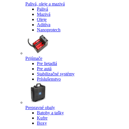
Palivá, oleje a mazivá
Palivá
Mazivá
Oleje
Aditíva
Nanoprotech
Prijímače
Pre lietadlá
Pre autá
Stabilizačné systémy
Príslušenstvo
Prepravné obaly
Batohy a tašky
Kufre
Boxy