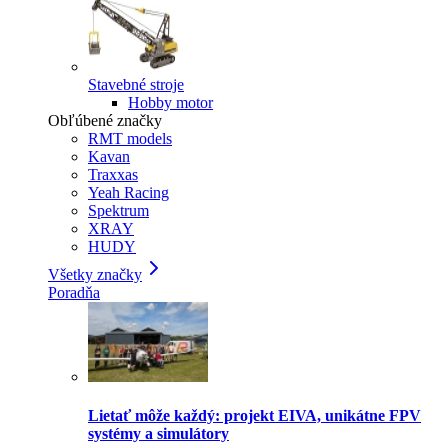
Stavebné stroje
Hobby motor
Obľúbené značky
RMT models
Kavan
Traxxas
Yeah Racing
Spektrum
XRAY
HUDY
Všetky značky
Poradňa
Lietať môže každý: projekt EIVA, unikátne FPV
systémy a simulátory