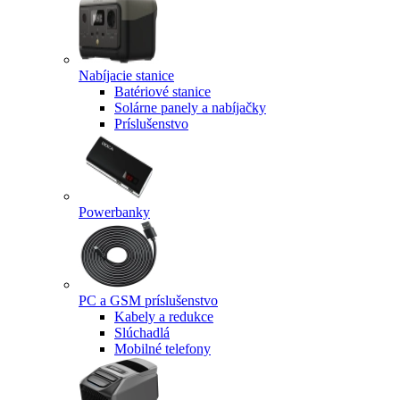
Nabíjacie stanice
Batériové stanice
Solárne panely a nabíjačky
Príslušenstvo
Powerbanky
PC a GSM príslušenstvo
Kabely a redukce
Slúchadlá
Mobilné telefony