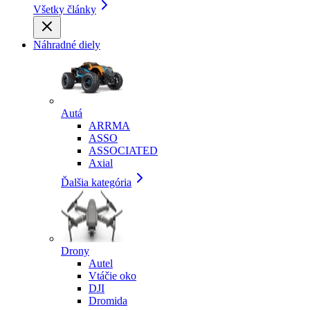
Všetky články
Náhradné diely
Autá
ARRMA
ASSO
ASSOCIATED
Axial
Ďalšia kategória
Drony
Autel
Vtáčie oko
DJI
Dromida