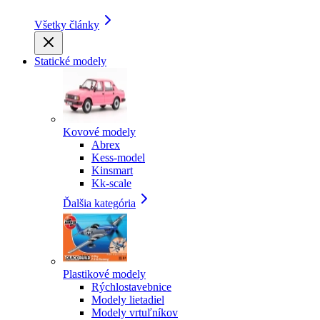
Všetky články
Statické modely
Kovové modely
Abrex
Kess-model
Kinsmart
Kk-scale
Ďalšia kategória
Plastikové modely
Rýchlostavebnice
Modely lietadiel
Modely vrtuľníkov