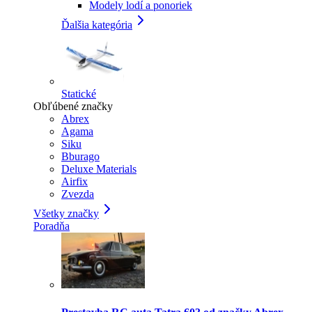
Modely lodí a ponoriek
Ďalšia kategória
Statické
Obľúbené značky
Abrex
Agama
Siku
Bburago
Deluxe Materials
Airfix
Zvezda
Všetky značky
Poradňa