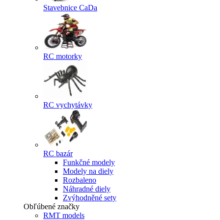
Stavebnice CaDa
RC motorky
RC vychytávky
RC bazár
Funkčné modely
Modely na diely
Rozbaleno
Náhradné diely
Zvýhodněné sety
Obľúbené značky
RMT models