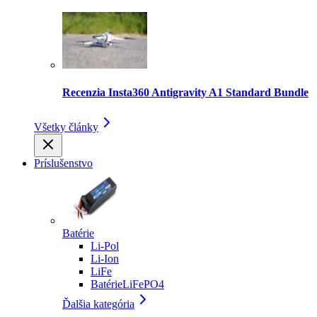
Recenzia Insta360 Antigravity A1 Standard Bundle
Všetky články
Príslušenstvo
Batérie
Li-Pol
Li-Ion
LiFe
BatérieLiFePO4
Ďalšia kategória