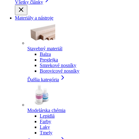
Všetky články
Materiály a nástroje
Stavebný materiál
Balza
Preglejka
Smrekové nosníky
Borovicové nosníky
Ďalšia kategória
Modelárska chémia
Lepidlá
Farby
Laky
Tmely