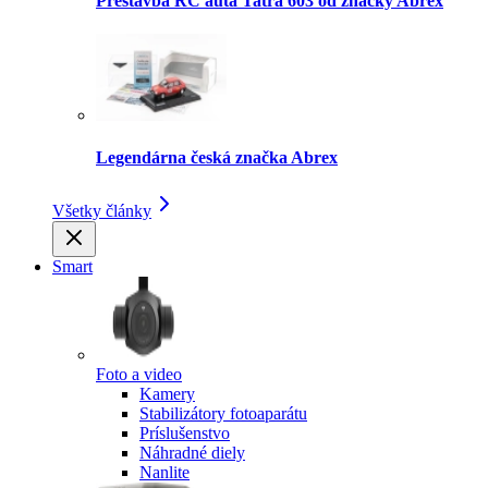
Prestavba RC auta Tatra 603 od značky Abrex
Legendárna česká značka Abrex
Všetky články
Smart
Foto a video
Kamery
Stabilizátory fotoaparátu
Príslušenstvo
Náhradné diely
Nanlite