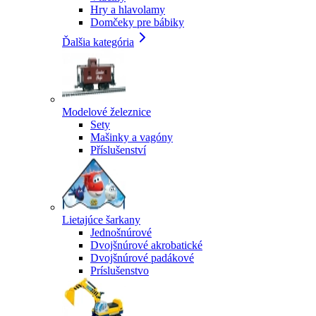
Hry a hlavolamy
Domčeky pre bábiky
Ďalšia kategória
Modelové železnice
Sety
Mašinky a vagóny
Příslušenství
Lietajúce šarkany
Jednošnúrové
Dvojšnúrové akrobatické
Dvojšnúrové padákové
Príslušenstvo