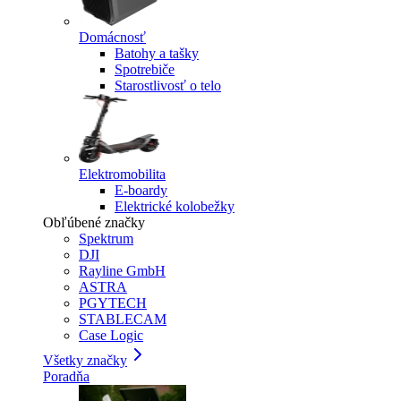
Domácnosť
Batohy a tašky
Spotrebiče
Starostlivosť o telo
Elektromobilita
E-boardy
Elektrické kolobežky
Obľúbené značky
Spektrum
DJI
Rayline GmbH
ASTRA
PGYTECH
STABLECAM
Case Logic
Všetky značky
Poradňa