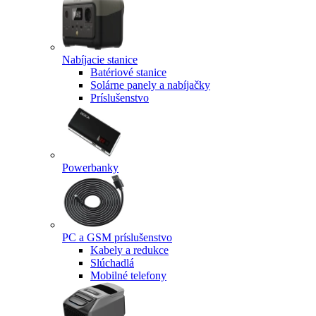
Nabíjacie stanice
Batériové stanice
Solárne panely a nabíjačky
Príslušenstvo
Powerbanky
PC a GSM príslušenstvo
Kabely a redukce
Slúchadlá
Mobilné telefony