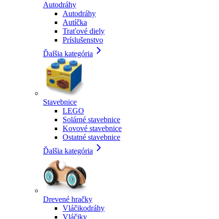
Autodráhy
Autodráhy
Autíčka
Traťové diely
Príslušenstvo
Ďalšia kategória
Stavebnice
LEGO
Solárné stavebnice
Kovové stavebnice
Ostatné stavebnice
Ďalšia kategória
Drevené hračky
Vláčikodráhy
Vláčiky