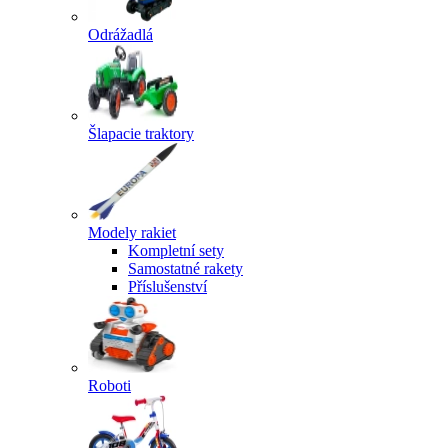
Odrážadlá
Šlapacie traktory
Modely rakiet
Kompletní sety
Samostatné rakety
Příslušenství
Roboti