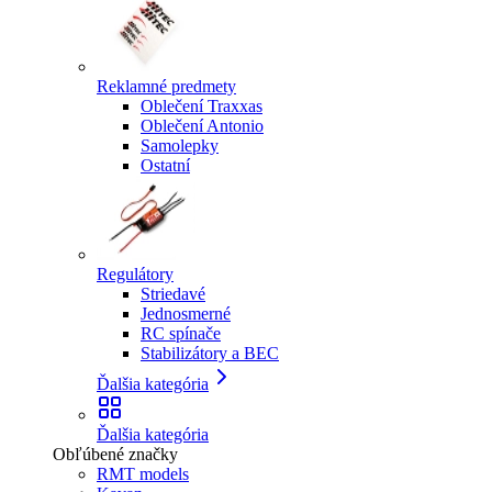
Reklamné predmety
Oblečení Traxxas
Oblečení Antonio
Samolepky
Ostatní
Regulátory
Striedavé
Jednosmerné
RC spínače
Stabilizátory a BEC
Ďalšia kategória
Ďalšia kategória
Obľúbené značky
RMT models