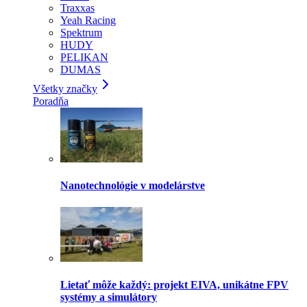
Traxxas
Yeah Racing
Spektrum
HUDY
PELIKAN
DUMAS
Všetky značky
Poradňa
Nanotechnológie v modelárstve
Lietať môže každý: projekt EIVA, unikátne FPV
systémy a simulátory