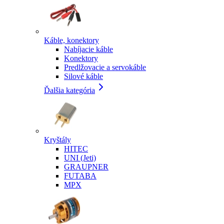
Káble, konektory
Nabíjacie káble
Konektory
Predlžovacie a servokáble
Silové káble
Ďalšia kategória
Kryštály
HITEC
UNI (Jeti)
GRAUPNER
FUTABA
MPX