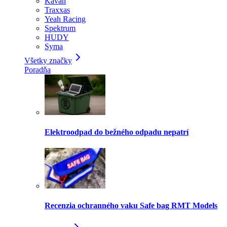
Kavan
Traxxas
Yeah Racing
Spektrum
HUDY
Syma
Všetky značky
Poradňa
Elektroodpad do bežného odpadu nepatrí
Recenzia ochranného vaku Safe bag RMT Models