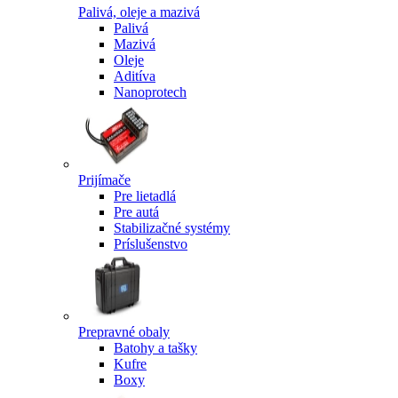
Palivá, oleje a mazivá
Palivá
Mazivá
Oleje
Aditíva
Nanoprotech
Prijímače
Pre lietadlá
Pre autá
Stabilizačné systémy
Príslušenstvo
Prepravné obaly
Batohy a tašky
Kufre
Boxy