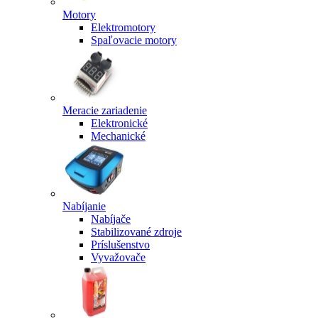
Motory
Elektromotory
Spaľovacie motory
Meracie zariadenie
Elektronické
Mechanické
Nabíjanie
Nabíjače
Stabilizované zdroje
Príslušenstvo
Vyvažovače