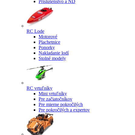
Príslušenstvo a ND
RC Lode
Motorové
Plachetnice
Ponorky
Nakladanie lodí
Stolné modely
RC vrtuľníky
Mini vrtuľníky
Pre začiatočníkov
Pre mierne pokročilých
Pre pokročilých a expertov