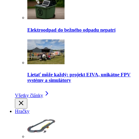
Elektroodpad do bežného odpadu nepatrí
Lietať môže každý: projekt EIVA, unikátne FPV
systémy a simulátory
Všetky články
Hračky