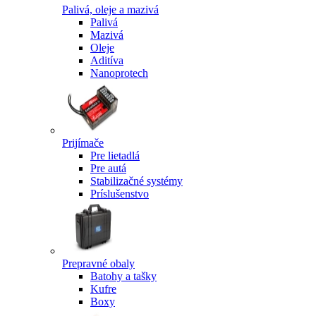
Palivá, oleje a mazivá
Palivá
Mazivá
Oleje
Aditíva
Nanoprotech
Prijímače
Pre lietadlá
Pre autá
Stabilizačné systémy
Príslušenstvo
Prepravné obaly
Batohy a tašky
Kufre
Boxy