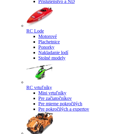
Príslušenstvo a ND
RC Lode
Motorové
Plachetnice
Ponorky
Nakladanie lodí
Stolné modely
RC vrtuľníky
Mini vrtuľníky
Pre začiatočníkov
Pre mierne pokročilých
Pre pokročilých a expertov