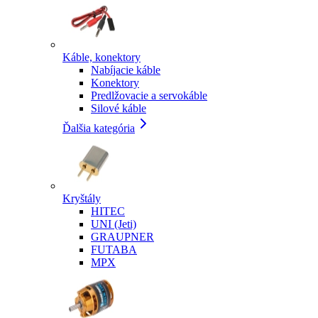
Káble, konektory
Nabíjacie káble
Konektory
Predlžovacie a servokáble
Silové káble
Ďalšia kategória
Kryštály
HITEC
UNI (Jeti)
GRAUPNER
FUTABA
MPX