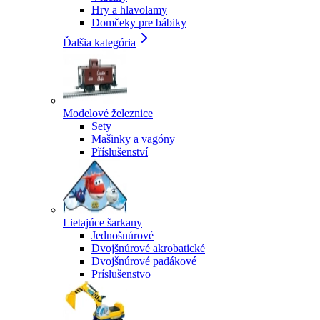
Hry a hlavolamy
Domčeky pre bábiky
Ďalšia kategória
Modelové železnice
Sety
Mašinky a vagóny
Příslušenství
Lietajúce šarkany
Jednošnúrové
Dvojšnúrové akrobatické
Dvojšnúrové padákové
Príslušenstvo