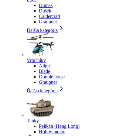
Dumas
Dušek
Caldercraft
Graupner
Ďalšia kategória
Vrtuľníky
Align
Blade
Double horse
Graupner
Ďalšia kategória
Tanky
Pelikán (Heng Long)
Hobby motor