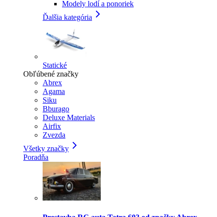
Modely lodí a ponoriek
Ďalšia kategória
Statické
Obľúbené značky
Abrex
Agama
Siku
Bburago
Deluxe Materials
Airfix
Zvezda
Všetky značky
Poradňa