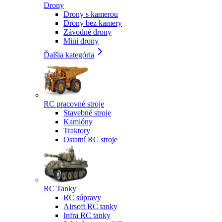
Drony
Drony s kamerou
Drony bez kamery
Závodné drony
Mini drony
Ďalšia kategória
RC pracovné stroje
Stavebné stroje
Kamióny
Traktory
Ostatní RC stroje
RC Tanky
RC súpravy
Airsoft RC tanky
Infra RC tanky