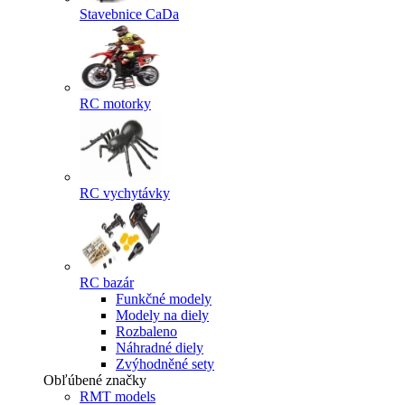
Stavebnice CaDa
RC motorky
RC vychytávky
RC bazár
Funkčné modely
Modely na diely
Rozbaleno
Náhradné diely
Zvýhodněné sety
Obľúbené značky
RMT models