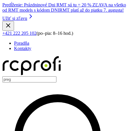
Predĺženie
:
Prázdninové Dni RMT sú tu = 20 % ZĽAVA na všetko
od RMT models s kódom DNIRMT platí až do piatku 7. augusta!
Užiť si zľavu
+421 222 205 102
(
po–pia: 8–16 hod.
)
Poradňa
Kontakty