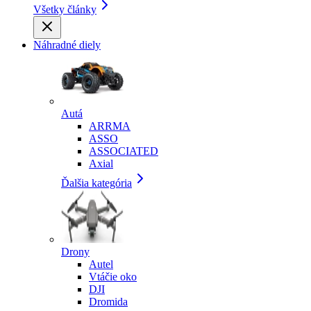
Všetky články
Náhradné diely
Autá
ARRMA
ASSO
ASSOCIATED
Axial
Ďalšia kategória
Drony
Autel
Vtáčie oko
DJI
Dromida