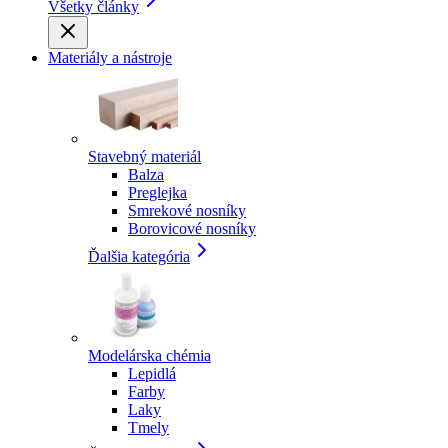
Všetky články
Materiály a nástroje
Stavebný materiál
Balza
Preglejka
Smrekové nosníky
Borovicové nosníky
Ďalšia kategória
Modelárska chémia
Lepidlá
Farby
Laky
Tmely