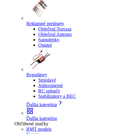
Reklamné predmety
Oblečení Traxxas
Oblečení Antonio
Samolepky
Ostatní
Regulátory
Striedavé
Jednosmerné
RC spínače
Stabilizátory a BEC
Ďalšia kategória
Ďalšia kategória
Obľúbené značky
RMT models