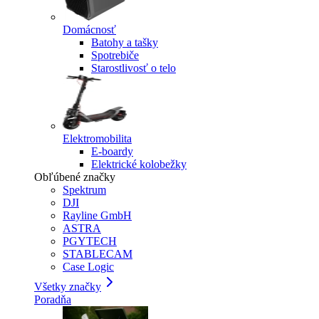
Domácnosť
Batohy a tašky
Spotrebiče
Starostlivosť o telo
Elektromobilita
E-boardy
Elektrické kolobežky
Obľúbené značky
Spektrum
DJI
Rayline GmbH
ASTRA
PGYTECH
STABLECAM
Case Logic
Všetky značky
Poradňa