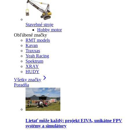
Stavebné stroje
Hobby motor
Obľúbené značky
RMT models
Kavan
Traxxas
Yeah Racing
Spektrum
XRAY
HUDY
Všetky značky
Poradňa
Lietať môže každý: projekt EIVA, unikátne FPV
systémy a simulátory