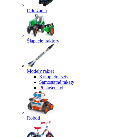
Odrážadlá
Šlapacie traktory
Modely rakiet
Kompletní sety
Samostatné rakety
Příslušenství
Roboti