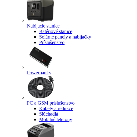
Nabíjacie stanice
Batériové stanice
Solárne panely a nabíjačky
Príslušenstvo
Powerbanky
PC a GSM príslušenstvo
Kabely a redukce
Slúchadlá
Mobilné telefony