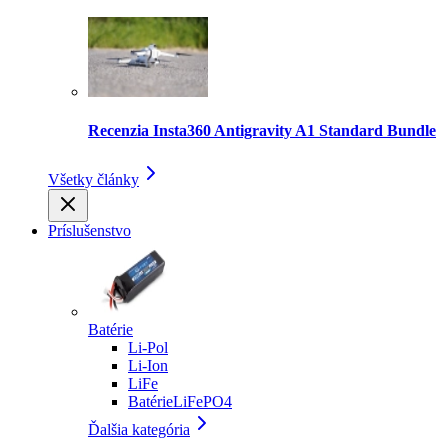
Recenzia Insta360 Antigravity A1 Standard Bundle
Všetky články
Príslušenstvo
Batérie
Li-Pol
Li-Ion
LiFe
BatérieLiFePO4
Ďalšia kategória