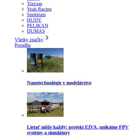
Traxxas
Yeah Racing
Spektrum
HUDY
PELIKAN
DUMAS
Všetky značky
Poradňa
Nanotechnológie v modelárstve
Lietať môže každý: projekt EIVA, unikátne FPV
systémy a simulátory