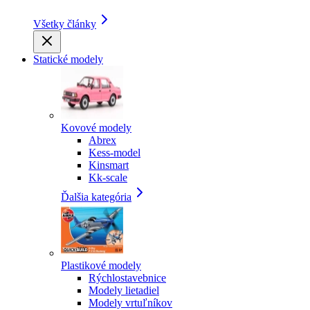
Všetky články
Statické modely
Kovové modely
Abrex
Kess-model
Kinsmart
Kk-scale
Ďalšia kategória
Plastikové modely
Rýchlostavebnice
Modely lietadiel
Modely vrtuľníkov