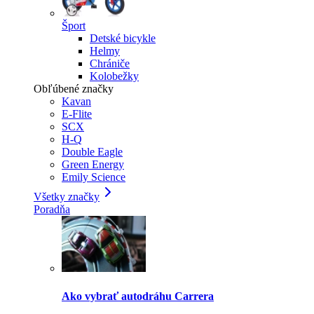
Šport
Detské bicykle
Helmy
Chrániče
Kolobežky
Obľúbené značky
Kavan
E-Flite
SCX
H-Q
Double Eagle
Green Energy
Emily Science
Všetky značky
Poradňa
Ako vybrať autodráhu Carrera