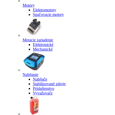
Motory
Elektromotory
Spaľovacie motory
Meracie zariadenie
Elektronické
Mechanické
Nabíjanie
Nabíjače
Stabilizované zdroje
Príslušenstvo
Vyvažovače