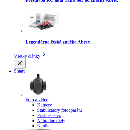
Prestavba RC auta Tatra 603 od značky Abrex
Legendárna česká značka Abrex
Všetky články
Smart
Foto a video
Kamery
Stabilizátory fotoaparátu
Príslušenstvo
Náhradné diely
Nanlite