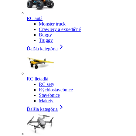
RC autá
Monster truck
Crawlery a expedičné
Buggy
Truggy
Ďalšia kategória
RC lietadlá
RC sety
Rýchlostavebnice
Stavebnice
Makety
Ďalšia kategória