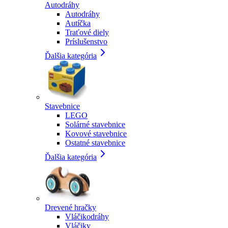
Autodráhy
Autodráhy
Autíčka
Traťové diely
Príslušenstvo
Ďalšia kategória
Stavebnice
LEGO
Solárné stavebnice
Kovové stavebnice
Ostatné stavebnice
Ďalšia kategória
Drevené hračky
Vláčikodráhy
Vláčiky