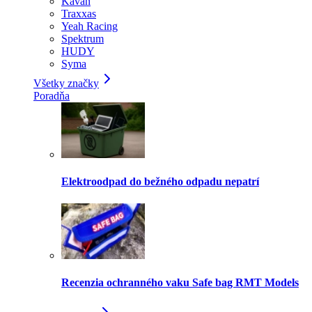
Kavan
Traxxas
Yeah Racing
Spektrum
HUDY
Syma
Všetky značky
Poradňa
Elektroodpad do bežného odpadu nepatrí
Recenzia ochranného vaku Safe bag RMT Models