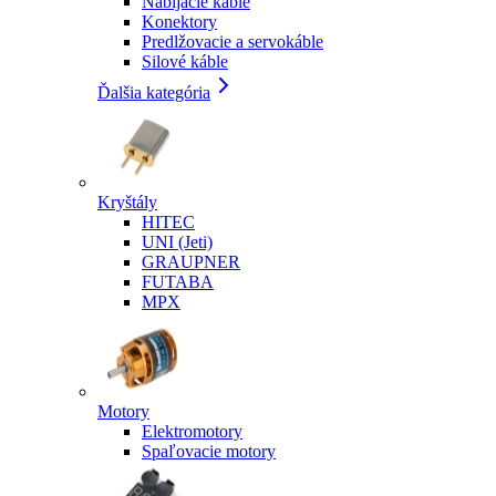
Nabíjacie káble
Konektory
Predlžovacie a servokáble
Silové káble
Ďalšia kategória
Kryštály
HITEC
UNI (Jeti)
GRAUPNER
FUTABA
MPX
Motory
Elektromotory
Spaľovacie motory