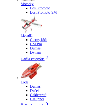
Motorky
Losi Promoto
Losi Promoto-SM
Lietadlá
Čierny kôň
CM Pro
Dumas
Dynam
Ďalšia kategória
Lode
Dumas
Dušek
Caldercraft
Graupner