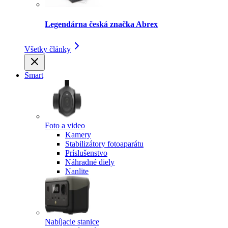
Legendárna česká značka Abrex
Všetky články
Smart
Foto a video
Kamery
Stabilizátory fotoaparátu
Príslušenstvo
Náhradné diely
Nanlite
Nabíjacie stanice