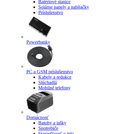
Batériové stanice
Solárne panely a nabíjačky
Príslušenstvo
Powerbanky
PC a GSM príslušenstvo
Kabely a redukce
Slúchadlá
Mobilné telefony
Domácnosť
Batohy a tašky
Spotrebiče
Starostlivosť o telo