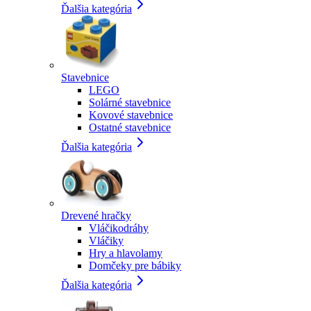
Ďalšia kategória
Stavebnice
LEGO
Solárné stavebnice
Kovové stavebnice
Ostatné stavebnice
Ďalšia kategória
Drevené hračky
Vláčikodráhy
Vláčiky
Hry a hlavolamy
Domčeky pre bábiky
Ďalšia kategória