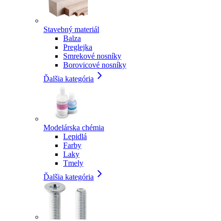
Stavebný materiál
Balza
Preglejka
Smrekové nosníky
Borovicové nosníky
Ďalšia kategória
Modelárska chémia
Lepidlá
Farby
Laky
Tmely
Ďalšia kategória