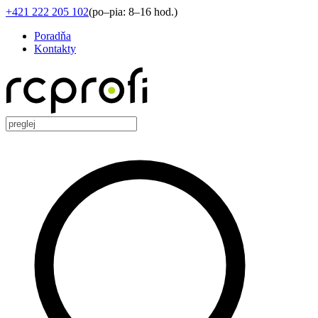
+421 222 205 102
(
po–pia: 8–16 hod.
)
Poradňa
Kontakty