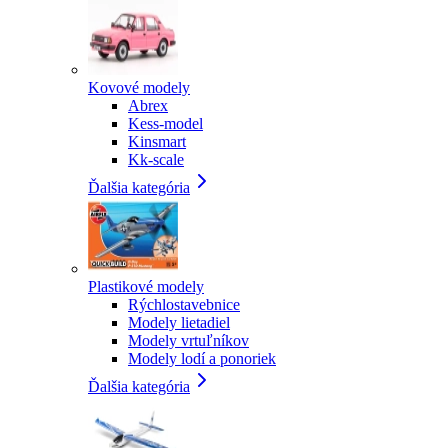
Kovové modely
Abrex
Kess-model
Kinsmart
Kk-scale
Ďalšia kategória
Plastikové modely
Rýchlostavebnice
Modely lietadiel
Modely vrtuľníkov
Modely lodí a ponoriek
Ďalšia kategória