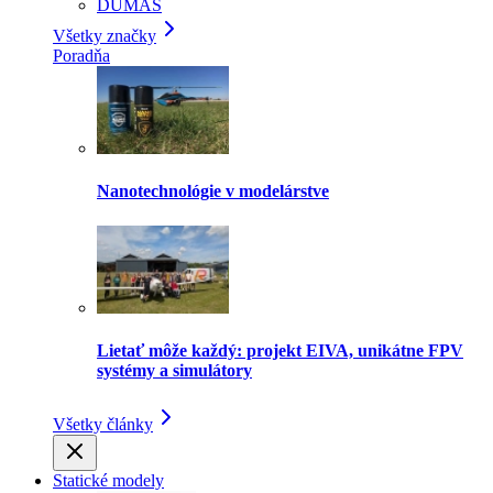
DUMAS
Všetky značky
Poradňa
Nanotechnológie v modelárstve
Lietať môže každý: projekt EIVA, unikátne FPV
systémy a simulátory
Všetky články
Statické modely