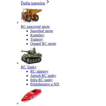
Ďalšia kategória
RC pracovné stroje
Stavebné stroje
Kamióny
Traktory
Ostatní RC stroje
RC Tanky
RC súpravy
Airsoft RC tanky
Infra RC tanky
Príslušenstvo a ND