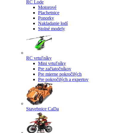
RC Lode
Motorové
Plachetnice
Ponorky
Nakladanie lodí
Stolné modely
RC vrtuľníky
Mini vrtuľníky
Pre začiatočníkov
Pre mierne pokročilých
Pre pokročilých a expertov
Stavebnice CaDa