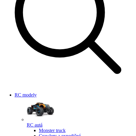
RC modely
RC autá
Monster truck
Crawlery a expedičné