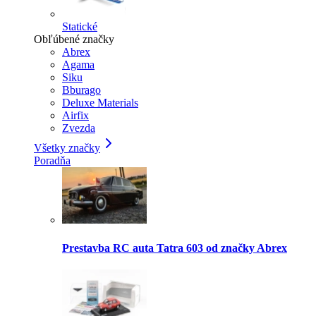
Statické
Obľúbené značky
Abrex
Agama
Siku
Bburago
Deluxe Materials
Airfix
Zvezda
Všetky značky
Poradňa
Prestavba RC auta Tatra 603 od značky Abrex