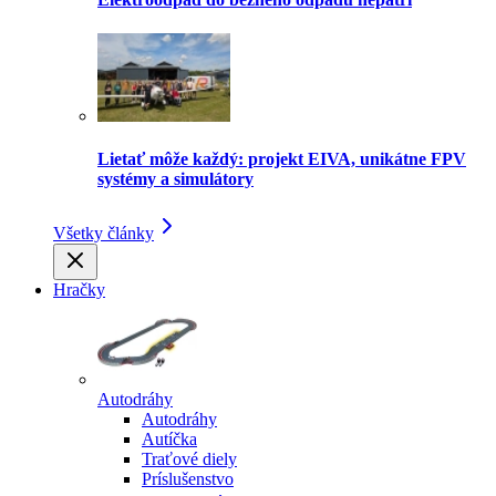
Lietať môže každý: projekt EIVA, unikátne FPV
systémy a simulátory
Všetky články
Hračky
Autodráhy
Autodráhy
Autíčka
Traťové diely
Príslušenstvo