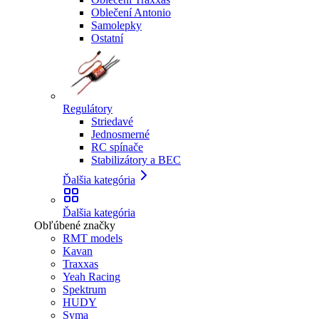
Oblečení Antonio
Samolepky
Ostatní
Regulátory
Striedavé
Jednosmerné
RC spínače
Stabilizátory a BEC
Ďalšia kategória
Ďalšia kategória
Obľúbené značky
RMT models
Kavan
Traxxas
Yeah Racing
Spektrum
HUDY
Syma