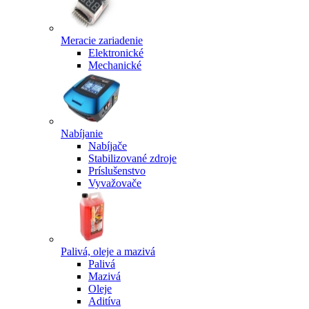
Meracie zariadenie
Elektronické
Mechanické
Nabíjanie
Nabíjače
Stabilizované zdroje
Príslušenstvo
Vyvažovače
Palivá, oleje a mazivá
Palivá
Mazivá
Oleje
Aditíva