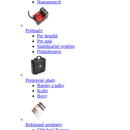
Nanoprotech
Prijímače
Pre lietadlá
Pre autá
Stabilizačné systémy
Príslušenstvo
Prepravné obaly
Batohy a tašky
Kufre
Boxy
Reklamné predmety
Oblečení Traxxas