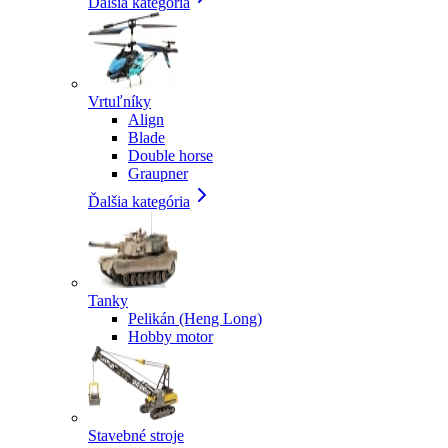
Ďalšia kategória
Vrtuľníky
Align
Blade
Double horse
Graupner
Ďalšia kategória
Tanky
Pelikán (Heng Long)
Hobby motor
Stavebné stroje