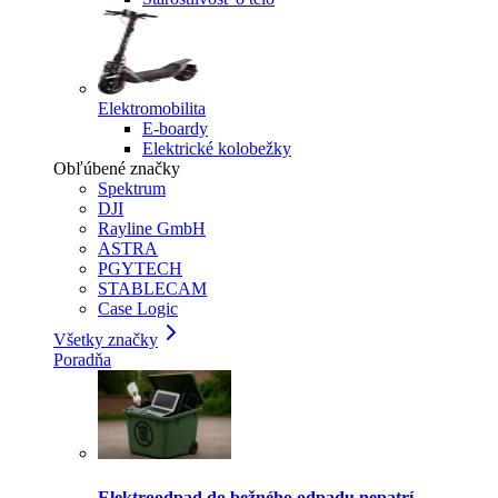
Elektromobilita
E-boardy
Elektrické kolobežky
Obľúbené značky
Spektrum
DJI
Rayline GmbH
ASTRA
PGYTECH
STABLECAM
Case Logic
Všetky značky
Poradňa
Elektroodpad do bežného odpadu nepatrí