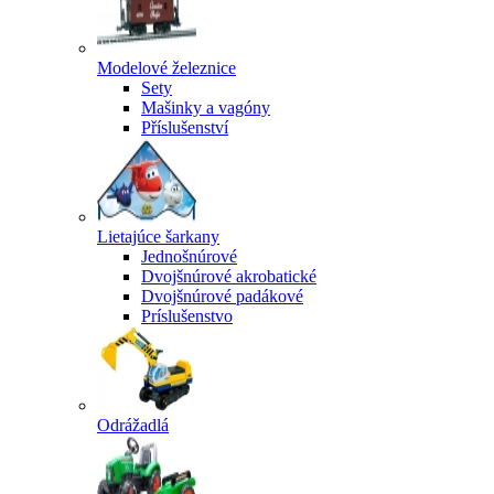
Modelové železnice
Sety
Mašinky a vagóny
Příslušenství
Lietajúce šarkany
Jednošnúrové
Dvojšnúrové akrobatické
Dvojšnúrové padákové
Príslušenstvo
Odrážadlá