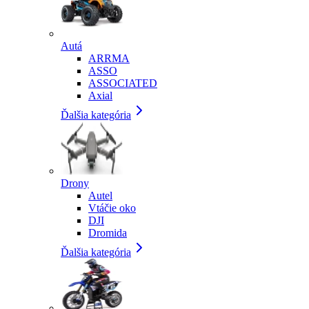
Autá
ARRMA
ASSO
ASSOCIATED
Axial
Ďalšia kategória
Drony
Autel
Vtáčie oko
DJI
Dromida
Ďalšia kategória