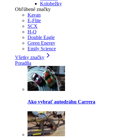
Kolobežky
Obľúbené značky
Kavan
E-Flite
SCX
H-Q
Double Eagle
Green Energy
Emily Science
Všetky značky
Poradňa
Ako vybrať autodráhu Carrera