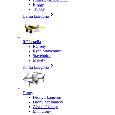
Buggy
Truggy
Ďalšia kategória
RC lietadlá
RC sety
Rýchlostavebnice
Stavebnice
Makety
Ďalšia kategória
Drony
Drony s kamerou
Drony bez kamery
Závodné drony
Mini drony