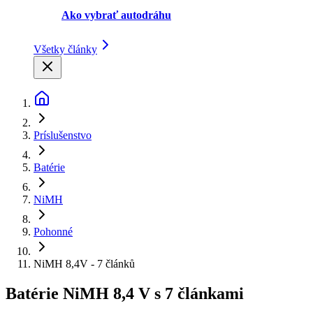
Ako vybrať autodráhu
Všetky články
Príslušenstvo
Batérie
NiMH
Pohonné
NiMH 8,4V - 7 článků
Batérie NiMH 8,4 V s 7 článkami