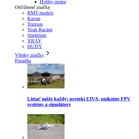
Hobby motor
Obľúbené značky
RMT models
Kavan
Traxxas
Yeah Racing
Spektrum
XRAY
HUDY
Všetky značky
Poradňa
Lietať môže každý: projekt EIVA, unikátne FPV
systémy a simulátory