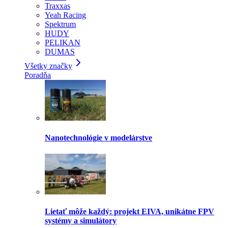
Traxxas
Yeah Racing
Spektrum
HUDY
PELIKAN
DUMAS
Všetky značky
Poradňa
Nanotechnológie v modelárstve
Lietať môže každý: projekt EIVA, unikátne FPV
systémy a simulátory