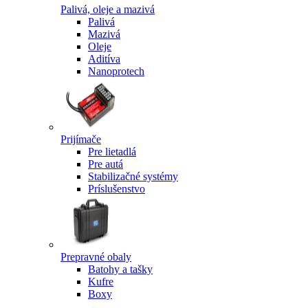
Palivá, oleje a mazivá
Palivá
Mazivá
Oleje
Aditíva
Nanoprotech
Prijímače
Pre lietadlá
Pre autá
Stabilizačné systémy
Príslušenstvo
Prepravné obaly
Batohy a tašky
Kufre
Boxy