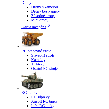
Drony
Drony s kamerou
Drony bez kamery
Závodné drony
Mini drony
Ďalšia kategória
RC pracovné stroje
Stavebné stroje
Kamióny
Traktory
Ostatní RC stroje
RC Tanky
RC súpravy
Airsoft RC tanky
Infra RC tanky