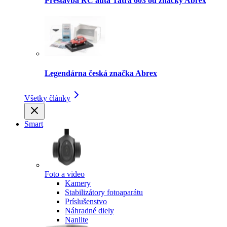
Prestavba RC auta Tatra 603 od značky Abrex
Legendárna česká značka Abrex
Všetky články
Smart
Foto a video
Kamery
Stabilizátory fotoaparátu
Príslušenstvo
Náhradné diely
Nanlite