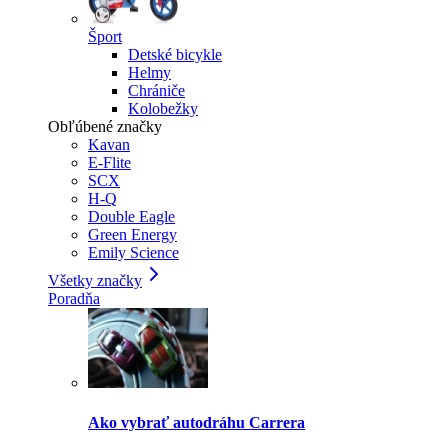
Šport
Detské bicykle
Helmy
Chrániče
Kolobežky
Obľúbené značky
Kavan
E-Flite
SCX
H-Q
Double Eagle
Green Energy
Emily Science
Všetky značky
Poradňa
Ako vybrať autodráhu Carrera