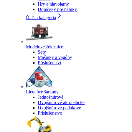
Hry a hlavolamy
Domčeky pre bábiky
Ďalšia kategória
Modelové železnice
Sety
Mašinky a vagóny
Příslušenství
Lietajúce šarkany
Jednošnúrové
Dvojšnúrové akrobatické
Dvojšnúrové padákové
Príslušenstvo