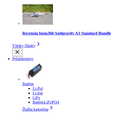
Recenzia Insta360 Antigravity A1 Standard Bundle
Všetky články
Príslušenstvo
Batérie
Li-Pol
Li-Ion
LiFe
BatérieLiFePO4
Ďalšia kategória