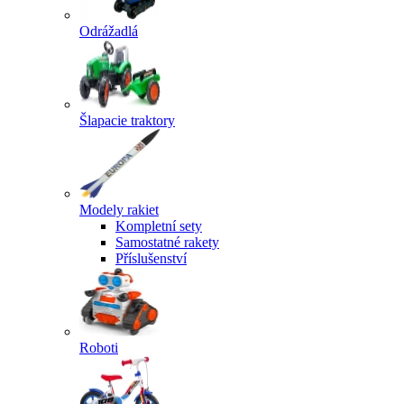
Odrážadlá
Šlapacie traktory
Modely rakiet
Kompletní sety
Samostatné rakety
Příslušenství
Roboti