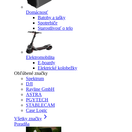
Domácnosť
Batohy a tašky
Spotrebiče
Starostlivosť o telo
Elektromobilita
E-boardy
Elektrické kolobežky
Obľúbené značky
Spektrum
DJI
Rayline GmbH
ASTRA
PGYTECH
STABLECAM
Case Logic
Všetky značky
Poradňa