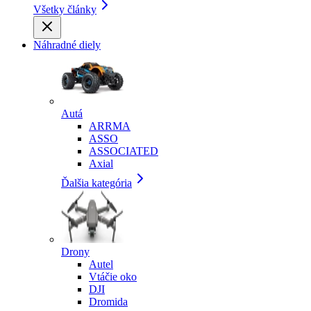
Všetky články
Náhradné diely
Autá
ARRMA
ASSO
ASSOCIATED
Axial
Ďalšia kategória
Drony
Autel
Vtáčie oko
DJI
Dromida