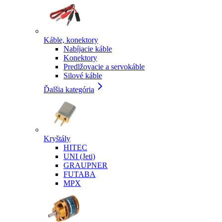
Káble, konektory
Nabíjacie káble
Konektory
Predlžovacie a servokáble
Silové káble
Ďalšia kategória
Kryštály
HITEC
UNI (Jeti)
GRAUPNER
FUTABA
MPX