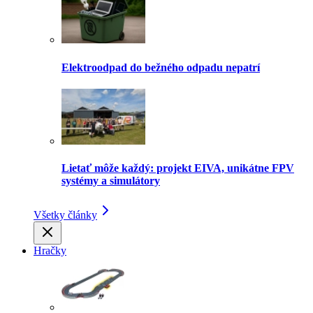
Elektroodpad do bežného odpadu nepatrí
Lietať môže každý: projekt EIVA, unikátne FPV
systémy a simulátory
Všetky články
Hračky