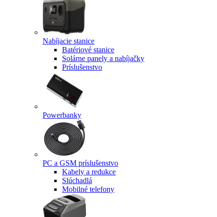
Nabíjacie stanice
Batériové stanice
Solárne panely a nabíjačky
Príslušenstvo
Powerbanky
PC a GSM príslušenstvo
Kabely a redukce
Slúchadlá
Mobilné telefony