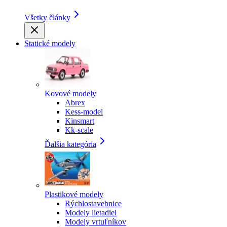
Všetky články
Statické modely
Kovové modely
Abrex
Kess-model
Kinsmart
Kk-scale
Ďalšia kategória
Plastikové modely
Rýchlostavebnice
Modely lietadiel
Modely vrtuľníkov