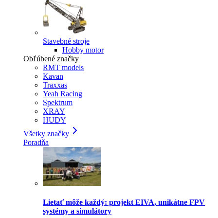
Stavebné stroje
Hobby motor
Obľúbené značky
RMT models
Kavan
Traxxas
Yeah Racing
Spektrum
XRAY
HUDY
Všetky značky
Poradňa
Lietať môže každý: projekt EIVA, unikátne FPV
systémy a simulátory