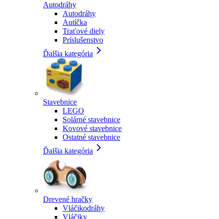
Autodráhy
Autodráhy
Autíčka
Traťové diely
Príslušenstvo
Ďalšia kategória
Stavebnice
LEGO
Solárné stavebnice
Kovové stavebnice
Ostatné stavebnice
Ďalšia kategória
Drevené hračky
Vláčikodráhy
Vláčiky