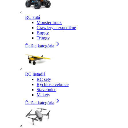
RC autá
Monster truck
Crawlery a expedičné
Buggy
Truggy
Ďalšia kategória
RC lietadlá
RC sety
Rýchlostavebnice
Stavebnice
Makety
Ďalšia kategória