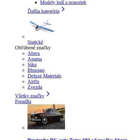
Modely lodí a ponoriek
Ďalšia kategória
Statické
Obľúbené značky
Abrex
Agama
Siku
Bburago
Deluxe Materials
Airfix
Zvezda
Všetky značky
Poradňa