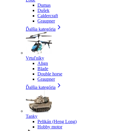
Dumas
Dušek
Caldercraft
Graupner
Ďalšia kategória
Vrtuľníky
Align
Blade
Double horse
Graupner
Ďalšia kategória
Tanky
Pelikán (Heng Long)
Hobby motor