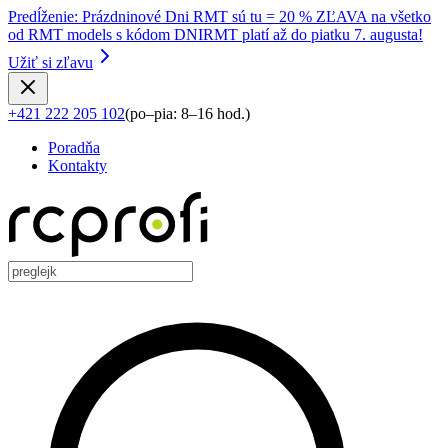
Predĺženie
:
Prázdninové Dni RMT sú tu = 20 % ZĽAVA na všetko
od RMT models s kódom DNIRMT platí až do piatku 7. augusta!
Užiť si zľavu
+421 222 205 102
(
po–pia: 8–16 hod.
)
Poradňa
Kontakty