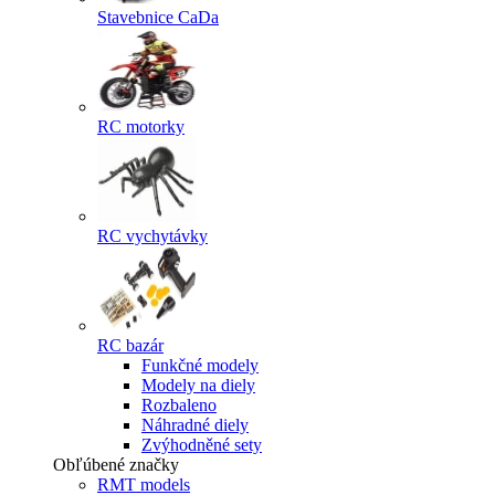
Stavebnice CaDa
RC motorky
RC vychytávky
RC bazár
Funkčné modely
Modely na diely
Rozbaleno
Náhradné diely
Zvýhodněné sety
Obľúbené značky
RMT models