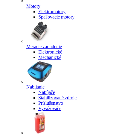
Motory
Elektromotory
Spaľovacie motory
Meracie zariadenie
Elektronické
Mechanické
Nabíjanie
Nabíjače
Stabilizované zdroje
Príslušenstvo
Vyvažovače