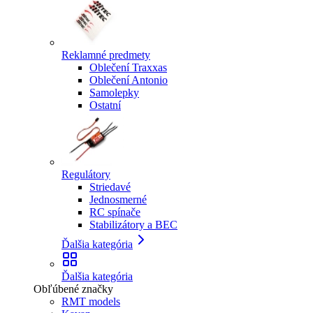
Reklamné predmety
Oblečení Traxxas
Oblečení Antonio
Samolepky
Ostatní
Regulátory
Striedavé
Jednosmerné
RC spínače
Stabilizátory a BEC
Ďalšia kategória
Ďalšia kategória
Obľúbené značky
RMT models