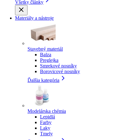
Všetky články
Materiály a nástroje
Stavebný materiál
Balza
Preglejka
Smrekové nosníky
Borovicové nosníky
Ďalšia kategória
Modelárska chémia
Lepidlá
Farby
Laky
Tmely