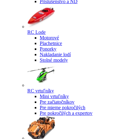
Príslušenstvo a ND
RC Lode
Motorové
Plachetnice
Ponorky
Nakladanie lodí
Stolné modely
RC vrtuľníky
Mini vrtuľníky
Pre začiatočníkov
Pre mierne pokročilých
Pre pokročilých a expertov