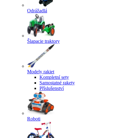
Odrážadlá
Šlapacie traktory
Modely rakiet
Kompletní sety
Samostatné rakety
Příslušenství
Roboti