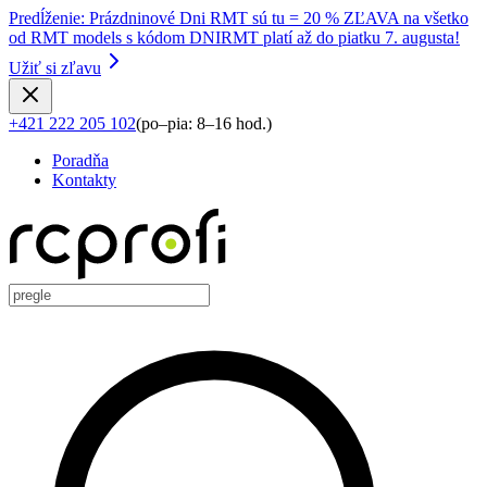
Predĺženie
:
Prázdninové Dni RMT sú tu = 20 % ZĽAVA na všetko
od RMT models s kódom DNIRMT platí až do piatku 7. augusta!
Užiť si zľavu
+421 222 205 102
(
po–pia: 8–16 hod.
)
Poradňa
Kontakty