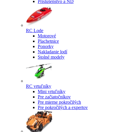
Príslušenstvo a ND
RC Lode
Motorové
Plachetnice
Ponorky
Nakladanie lodí
Stolné modely
RC vrtuľníky
Mini vrtuľníky
Pre začiatočníkov
Pre mierne pokročilých
Pre pokročilých a expertov