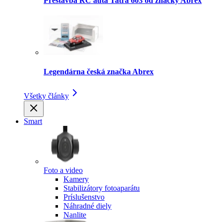
Prestavba RC auta Tatra 603 od značky Abrex
Legendárna česká značka Abrex
Všetky články
Smart
Foto a video
Kamery
Stabilizátory fotoaparátu
Príslušenstvo
Náhradné diely
Nanlite