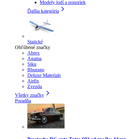
Modely lodí a ponoriek
Ďalšia kategória
Statické
Obľúbené značky
Abrex
Agama
Siku
Bburago
Deluxe Materials
Airfix
Zvezda
Všetky značky
Poradňa