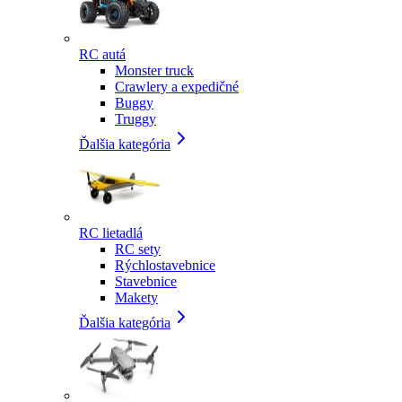
RC autá
Monster truck
Crawlery a expedičné
Buggy
Truggy
Ďalšia kategória
RC lietadlá
RC sety
Rýchlostavebnice
Stavebnice
Makety
Ďalšia kategória