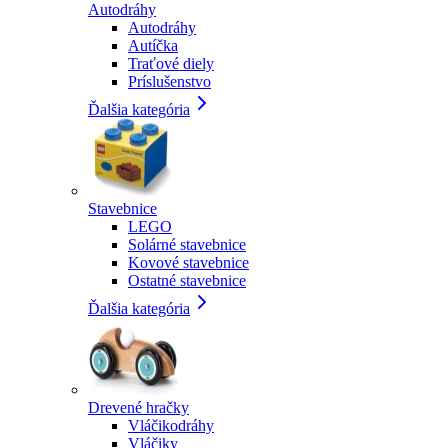
Autodráhy
Autodráhy
Autíčka
Traťové diely
Príslušenstvo
Ďalšia kategória
Stavebnice
LEGO
Solárné stavebnice
Kovové stavebnice
Ostatné stavebnice
Ďalšia kategória
Drevené hračky
Vláčikodráhy
Vláčiky