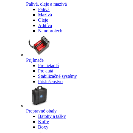
Palivá, oleje a mazivá
Palivá
Mazivá
Oleje
Aditíva
Nanoprotech
Prijímače
Pre lietadlá
Pre autá
Stabilizačné systémy
Príslušenstvo
Prepravné obaly
Batohy a tašky
Kufre
Boxy