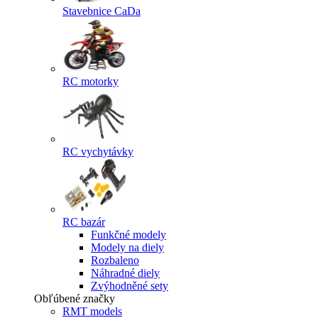
Stavebnice CaDa
RC motorky
RC vychytávky
RC bazár
Funkčné modely
Modely na diely
Rozbaleno
Náhradné diely
Zvýhodněné sety
Obľúbené značky
RMT models