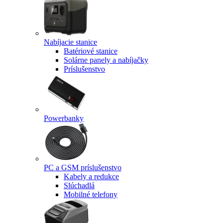
Nabíjacie stanice
Batériové stanice
Solárne panely a nabíjačky
Príslušenstvo
Powerbanky
PC a GSM príslušenstvo
Kabely a redukce
Slúchadlá
Mobilné telefony