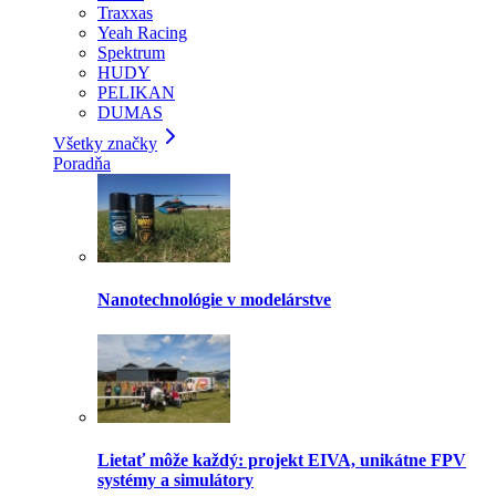
Traxxas
Yeah Racing
Spektrum
HUDY
PELIKAN
DUMAS
Všetky značky
Poradňa
Nanotechnológie v modelárstve
Lietať môže každý: projekt EIVA, unikátne FPV
systémy a simulátory