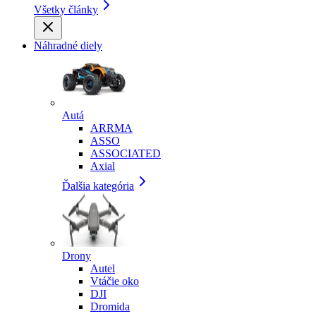
Všetky články
Náhradné diely
Autá
ARRMA
ASSO
ASSOCIATED
Axial
Ďalšia kategória
Drony
Autel
Vtáčie oko
DJI
Dromida