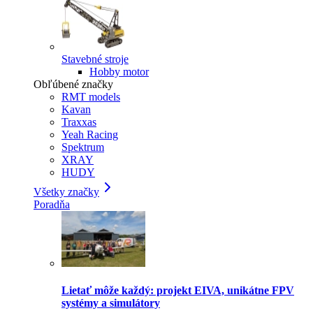
Stavebné stroje
Hobby motor
Obľúbené značky
RMT models
Kavan
Traxxas
Yeah Racing
Spektrum
XRAY
HUDY
Všetky značky
Poradňa
Lietať môže každý: projekt EIVA, unikátne FPV
systémy a simulátory