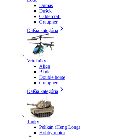
Dumas
Dušek
Caldercraft
Graupner
Ďalšia kategória
Vrtuľníky
Align
Blade
Double horse
Graupner
Ďalšia kategória
Tanky
Pelikán (Heng Long)
Hobby motor