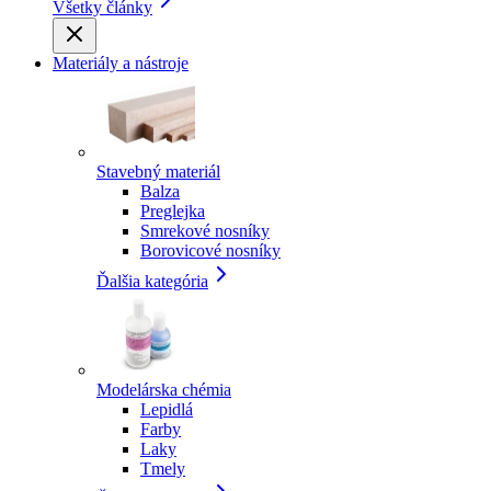
Všetky články
Materiály a nástroje
Stavebný materiál
Balza
Preglejka
Smrekové nosníky
Borovicové nosníky
Ďalšia kategória
Modelárska chémia
Lepidlá
Farby
Laky
Tmely