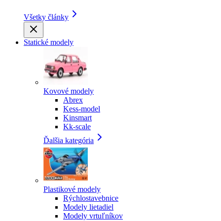
Všetky články
Statické modely
Kovové modely
Abrex
Kess-model
Kinsmart
Kk-scale
Ďalšia kategória
Plastikové modely
Rýchlostavebnice
Modely lietadiel
Modely vrtuľníkov