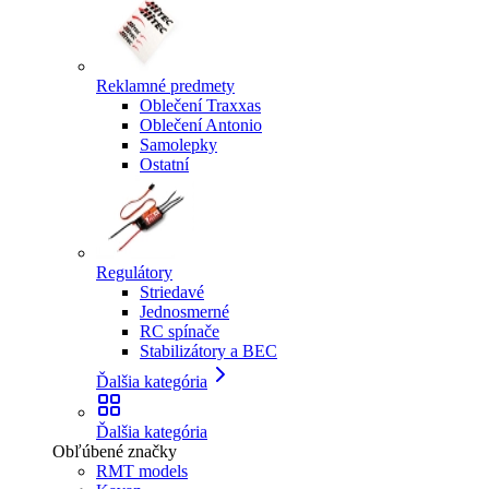
Reklamné predmety
Oblečení Traxxas
Oblečení Antonio
Samolepky
Ostatní
Regulátory
Striedavé
Jednosmerné
RC spínače
Stabilizátory a BEC
Ďalšia kategória
Ďalšia kategória
Obľúbené značky
RMT models