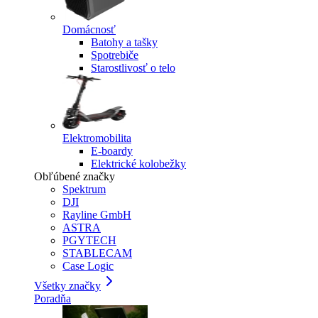
Domácnosť
Batohy a tašky
Spotrebiče
Starostlivosť o telo
Elektromobilita
E-boardy
Elektrické kolobežky
Obľúbené značky
Spektrum
DJI
Rayline GmbH
ASTRA
PGYTECH
STABLECAM
Case Logic
Všetky značky
Poradňa