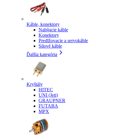
Káble, konektory
Nabíjacie káble
Konektory
Predlžovacie a servokáble
Silové káble
Ďalšia kategória
Kryštály
HITEC
UNI (Jeti)
GRAUPNER
FUTABA
MPX