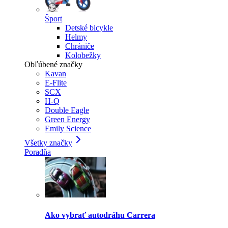
Šport
Detské bicykle
Helmy
Chrániče
Kolobežky
Obľúbené značky
Kavan
E-Flite
SCX
H-Q
Double Eagle
Green Energy
Emily Science
Všetky značky
Poradňa
Ako vybrať autodráhu Carrera