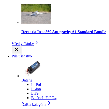
Recenzia Insta360 Antigravity A1 Standard Bundle
Všetky články
Príslušenstvo
Batérie
Li-Pol
Li-Ion
LiFe
BatérieLiFePO4
Ďalšia kategória