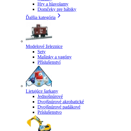
Hry a hlavolamy
Domčeky pre bábiky
Ďalšia kategória
Modelové železnice
Sety
Mašinky a vagóny
Příslušenství
Lietajúce šarkany
Jednošnúrové
Dvojšnúrové akrobatické
Dvojšnúrové padákové
Príslušenstvo