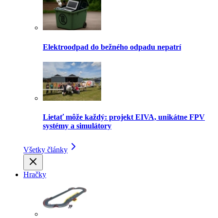
Elektroodpad do bežného odpadu nepatrí
Lietať môže každý: projekt EIVA, unikátne FPV
systémy a simulátory
Všetky články
Hračky