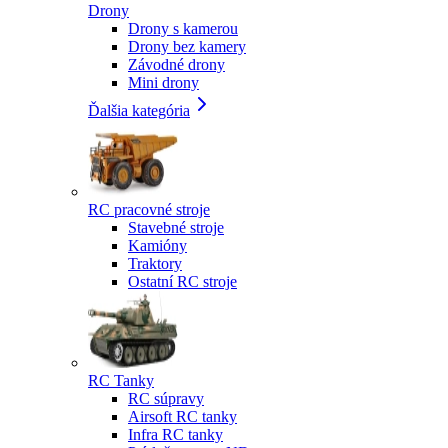
Drony
Drony s kamerou
Drony bez kamery
Závodné drony
Mini drony
Ďalšia kategória
RC pracovné stroje
Stavebné stroje
Kamióny
Traktory
Ostatní RC stroje
RC Tanky
RC súpravy
Airsoft RC tanky
Infra RC tanky