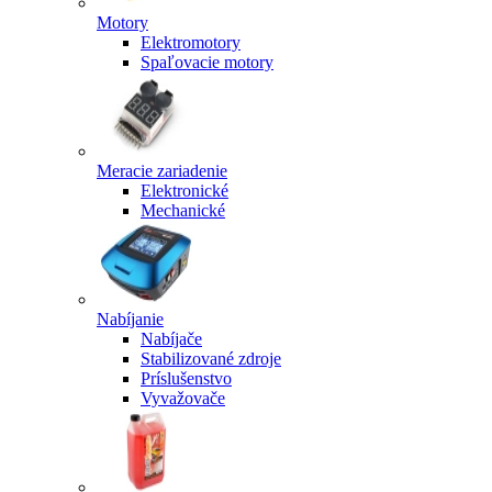
Motory
Elektromotory
Spaľovacie motory
Meracie zariadenie
Elektronické
Mechanické
Nabíjanie
Nabíjače
Stabilizované zdroje
Príslušenstvo
Vyvažovače