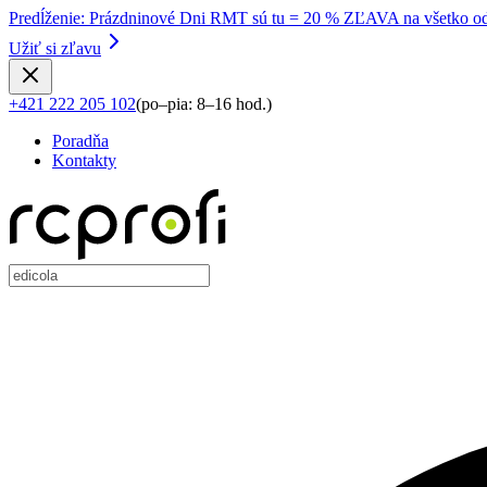
Predĺženie
:
Prázdninové Dni RMT sú tu = 20 % ZĽAVA na všetko od
Užiť si zľavu
+421 222 205 102
(
po–pia: 8–16 hod.
)
Poradňa
Kontakty