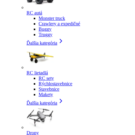
RC autá
Monster truck
Crawlery a expedičné
Buggy
Truggy
Ďalšia kategória
RC lietadlá
RC sety
Rýchlostavebnice
Stavebnice
Makety
Ďalšia kategória
Drony