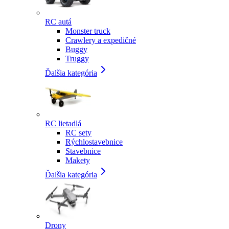
RC autá
Monster truck
Crawlery a expedičné
Buggy
Truggy
Ďalšia kategória
RC lietadlá
RC sety
Rýchlostavebnice
Stavebnice
Makety
Ďalšia kategória
Drony