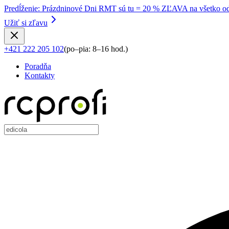
Predĺženie
:
Prázdninové Dni RMT sú tu = 20 % ZĽAVA na všetko od
Užiť si zľavu
+421 222 205 102
(
po–pia: 8–16 hod.
)
Poradňa
Kontakty