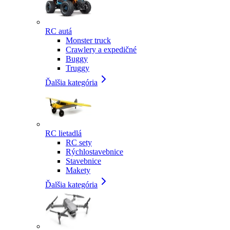
RC autá
Monster truck
Crawlery a expedičné
Buggy
Truggy
Ďalšia kategória
RC lietadlá
RC sety
Rýchlostavebnice
Stavebnice
Makety
Ďalšia kategória