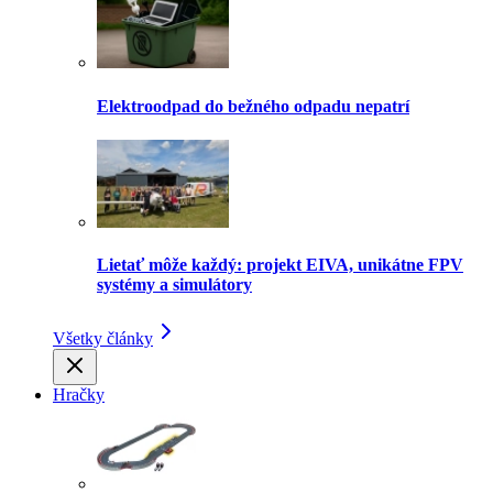
Elektroodpad do bežného odpadu nepatrí
Lietať môže každý: projekt EIVA, unikátne FPV
systémy a simulátory
Všetky články
Hračky