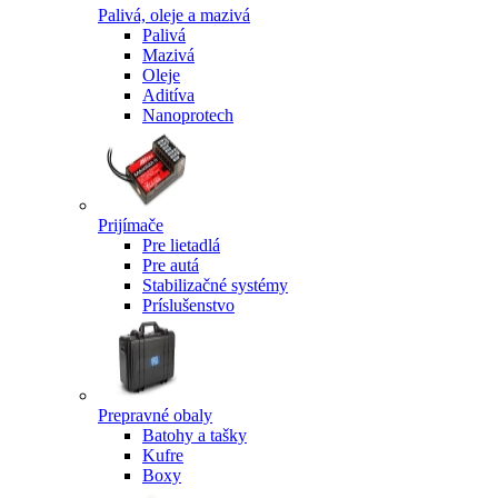
Palivá, oleje a mazivá
Palivá
Mazivá
Oleje
Aditíva
Nanoprotech
Prijímače
Pre lietadlá
Pre autá
Stabilizačné systémy
Príslušenstvo
Prepravné obaly
Batohy a tašky
Kufre
Boxy