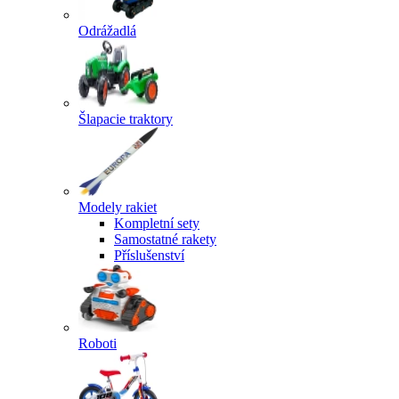
Odrážadlá
Šlapacie traktory
Modely rakiet
Kompletní sety
Samostatné rakety
Příslušenství
Roboti