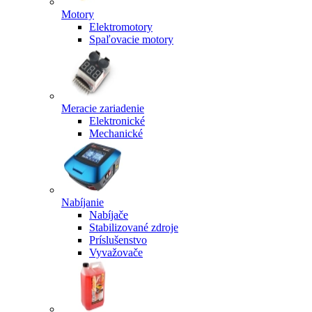
Motory
Elektromotory
Spaľovacie motory
Meracie zariadenie
Elektronické
Mechanické
Nabíjanie
Nabíjače
Stabilizované zdroje
Príslušenstvo
Vyvažovače