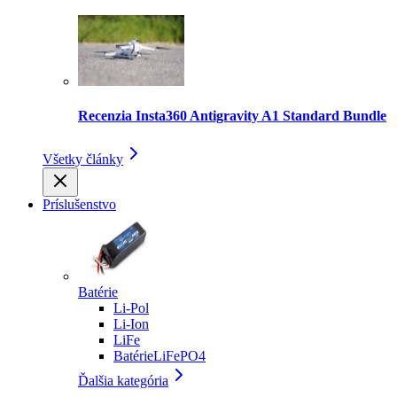
Recenzia Insta360 Antigravity A1 Standard Bundle
Všetky články
Príslušenstvo
Batérie
Li-Pol
Li-Ion
LiFe
BatérieLiFePO4
Ďalšia kategória