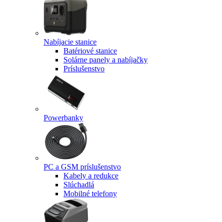
Nabíjacie stanice
Batériové stanice
Solárne panely a nabíjačky
Príslušenstvo
Powerbanky
PC a GSM príslušenstvo
Kabely a redukce
Slúchadlá
Mobilné telefony