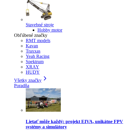
Stavebné stroje
Hobby motor
Obľúbené značky
RMT models
Kavan
Traxxas
Yeah Racing
Spektrum
XRAY
HUDY
Všetky značky
Poradňa
Lietať môže každý: projekt EIVA, unikátne FPV
systémy a simulátory