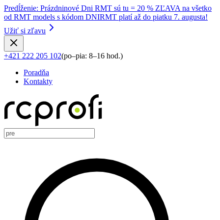
Predĺženie
:
Prázdninové Dni RMT sú tu = 20 % ZĽAVA na všetko
od RMT models s kódom DNIRMT platí až do piatku 7. augusta!
Užiť si zľavu
+421 222 205 102
(
po–pia: 8–16 hod.
)
Poradňa
Kontakty