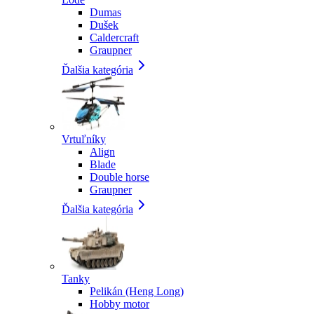
Dumas
Dušek
Caldercraft
Graupner
Ďalšia kategória
Vrtuľníky
Align
Blade
Double horse
Graupner
Ďalšia kategória
Tanky
Pelikán (Heng Long)
Hobby motor