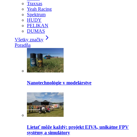
Traxxas
Yeah Racing
Spektrum
HUDY
PELIKAN
DUMAS
Všetky značky
Poradňa
Nanotechnológie v modelárstve
Lietať môže každý: projekt EIVA, unikátne FPV
systémy a simulátory