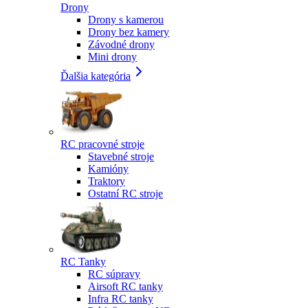
Drony
Drony s kamerou
Drony bez kamery
Závodné drony
Mini drony
Ďalšia kategória
RC pracovné stroje
Stavebné stroje
Kamióny
Traktory
Ostatní RC stroje
RC Tanky
RC súpravy
Airsoft RC tanky
Infra RC tanky