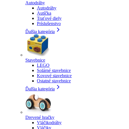
Autodráhy
Autodráhy
Autíčka
Traťové diely
Príslušenstvo
Ďalšia kategória
Stavebnice
LEGO
Solárné stavebnice
Kovové stavebnice
Ostatné stavebnice
Ďalšia kategória
Drevené hračky
Vláčikodráhy
Vláčiky