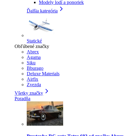
Modely lodí a ponoriek
Ďalšia kategória
Statické
Obľúbené značky
Abrex
Agama
Siku
Bburago
Deluxe Materials
Airfix
Zvezda
Všetky značky
Poradňa