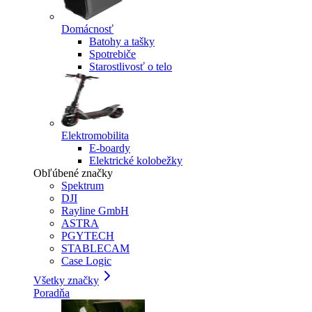
Domácnosť
Batohy a tašky
Spotrebiče
Starostlivosť o telo
Elektromobilita
E-boardy
Elektrické kolobežky
Obľúbené značky
Spektrum
DJI
Rayline GmbH
ASTRA
PGYTECH
STABLECAM
Case Logic
Všetky značky
Poradňa