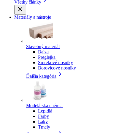
Všetky články
Materiály a nástroje
Stavebný materiál
Balza
Preglejka
Smrekové nosníky
Borovicové nosníky
Ďalšia kategória
Modelárska chémia
Lepidlá
Farby
Laky
Tmely