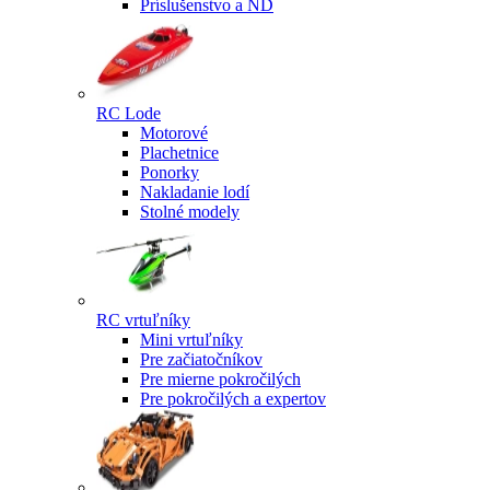
Príslušenstvo a ND
RC Lode
Motorové
Plachetnice
Ponorky
Nakladanie lodí
Stolné modely
RC vrtuľníky
Mini vrtuľníky
Pre začiatočníkov
Pre mierne pokročilých
Pre pokročilých a expertov