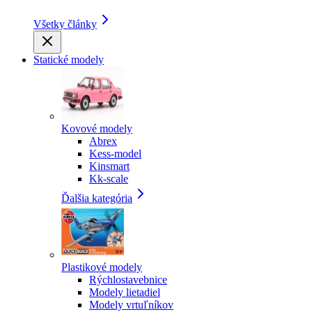
Všetky články
Statické modely
Kovové modely
Abrex
Kess-model
Kinsmart
Kk-scale
Ďalšia kategória
Plastikové modely
Rýchlostavebnice
Modely lietadiel
Modely vrtuľníkov