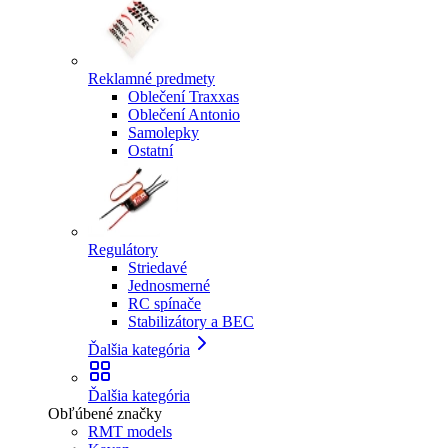
Reklamné predmety
Oblečení Traxxas
Oblečení Antonio
Samolepky
Ostatní
Regulátory
Striedavé
Jednosmerné
RC spínače
Stabilizátory a BEC
Ďalšia kategória
Ďalšia kategória
Obľúbené značky
RMT models