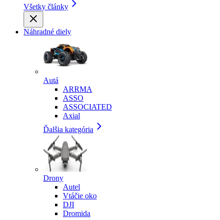
Všetky články
Náhradné diely
Autá
ARRMA
ASSO
ASSOCIATED
Axial
Ďalšia kategória
Drony
Autel
Vtáčie oko
DJI
Dromida