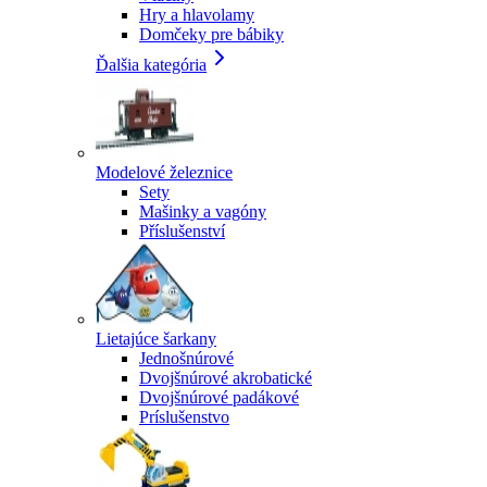
Hry a hlavolamy
Domčeky pre bábiky
Ďalšia kategória
Modelové železnice
Sety
Mašinky a vagóny
Příslušenství
Lietajúce šarkany
Jednošnúrové
Dvojšnúrové akrobatické
Dvojšnúrové padákové
Príslušenstvo