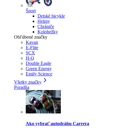
Šport
Detské bicykle
Helmy
Chrániče
Kolobežky
Obľúbené značky
Kavan
E-Flite
SCX
H-Q
Double Eagle
Green Energy
Emily Science
Všetky značky
Poradňa
Ako vybrať autodráhu Carrera