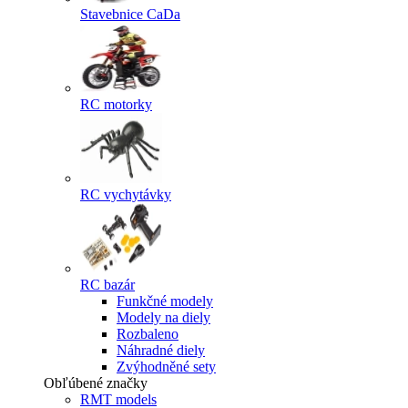
Stavebnice CaDa
RC motorky
RC vychytávky
RC bazár
Funkčné modely
Modely na diely
Rozbaleno
Náhradné diely
Zvýhodněné sety
Obľúbené značky
RMT models