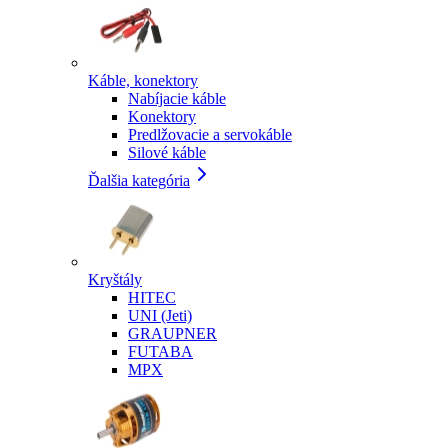
Káble, konektory
Nabíjacie káble
Konektory
Predlžovacie a servokáble
Silové káble
Ďalšia kategória
Kryštály
HITEC
UNI (Jeti)
GRAUPNER
FUTABA
MPX