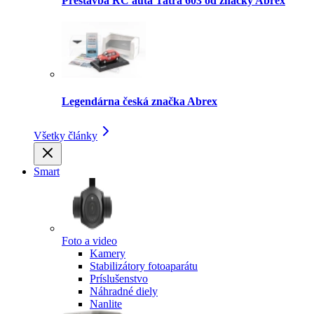
Prestavba RC auta Tatra 603 od značky Abrex
Legendárna česká značka Abrex
Všetky články
Smart
Foto a video
Kamery
Stabilizátory fotoaparátu
Príslušenstvo
Náhradné diely
Nanlite