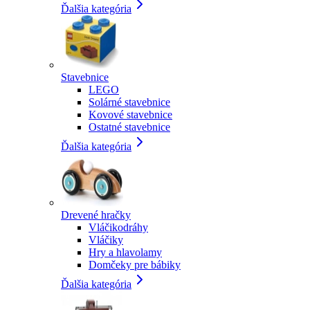
Ďalšia kategória
Stavebnice
LEGO
Solárné stavebnice
Kovové stavebnice
Ostatné stavebnice
Ďalšia kategória
Drevené hračky
Vláčikodráhy
Vláčiky
Hry a hlavolamy
Domčeky pre bábiky
Ďalšia kategória