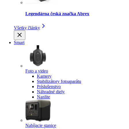
Legendárna česká značka Abrex
Všetky články
Smart
Foto a video
Kamery
Stabilizátory fotoaparátu
Príslušenstvo
Náhradné diely
Nanlite
Nabíjacie stanice