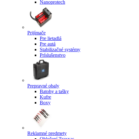
Nanoprotech
Prijímače
Pre lietadlá
Pre autá
Stabilizačné systémy
Príslušenstvo
Prepravné obaly
Batohy a tašky
Kufre
Boxy
Reklamné predmety
Oblečení Traxxas