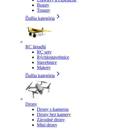
Buggy
Truggy
Ďalšia kategória
RC lietadlá
RC sety
Rýchlostavebnice
Stavebnice
Makety
Ďalšia kategória
Drony
Drony s kamerou
Drony bez kamery
Závodné drony
Mini drony