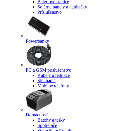
Batériové stanice
Solárne panely a nabíjačky
Príslušenstvo
Powerbanky
PC a GSM príslušenstvo
Kabely a redukce
Slúchadlá
Mobilné telefony
Domácnosť
Batohy a tašky
Spotrebiče
Starostlivosť o telo