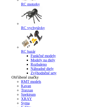
RC motorky
RC vychytávky
RC bazár
Funkčné modely
Modely na diely
Rozbaleno
Náhradné diely
Zvýhodněné sety
Obľúbené značky
RMT models
Kavan
Traxxas
Spektrum
XRAY
Syma