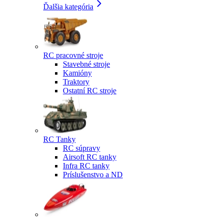
Ďalšia kategória
RC pracovné stroje
Stavebné stroje
Kamióny
Traktory
Ostatní RC stroje
RC Tanky
RC súpravy
Airsoft RC tanky
Infra RC tanky
Príslušenstvo a ND