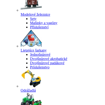
Modelové železnice
Sety
Mašinky a vagóny
Příslušenství
Lietajúce šarkany
Jednošnúrové
Dvojšnúrové akrobatické
Dvojšnúrové padákové
Príslušenstvo
Odrážadlá