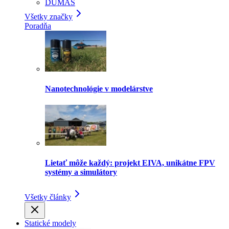
DUMAS
Všetky značky
Poradňa
Nanotechnológie v modelárstve
Lietať môže každý: projekt EIVA, unikátne FPV
systémy a simulátory
Všetky články
Statické modely