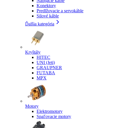
Nabíjacie káble
Konektory
Predlžovacie a servokáble
Silové káble
Ďalšia kategória
Kryštály
HITEC
UNI (Jeti)
GRAUPNER
FUTABA
MPX
Motory
Elektromotory
Spaľovacie motory