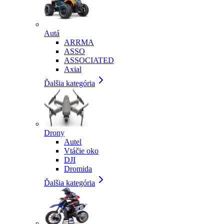
Autá
ARRMA
ASSO
ASSOCIATED
Axial
Ďalšia kategória
Drony
Autel
Vtáčie oko
DJI
Dromida
Ďalšia kategória