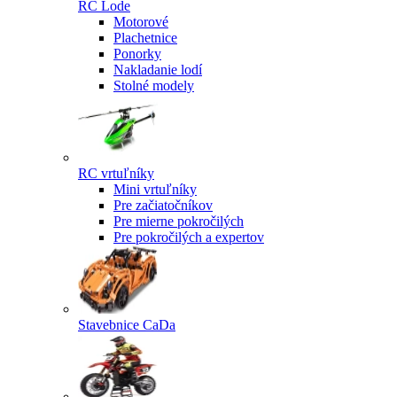
RC Lode
Motorové
Plachetnice
Ponorky
Nakladanie lodí
Stolné modely
RC vrtuľníky
Mini vrtuľníky
Pre začiatočníkov
Pre mierne pokročilých
Pre pokročilých a expertov
Stavebnice CaDa