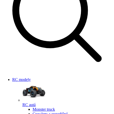
RC modely
RC autá
Monster truck
Crawlery a expedičné