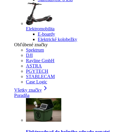
Elektromobilita
E-boardy
Elektrické kolobežky
Obľúbené značky
Spektrum
DJI
Rayline GmbH
ASTRA
PGYTECH
STABLECAM
Case Logic
Všetky značky
Poradňa
Elektroodpad do bežného odpadu nepatrí