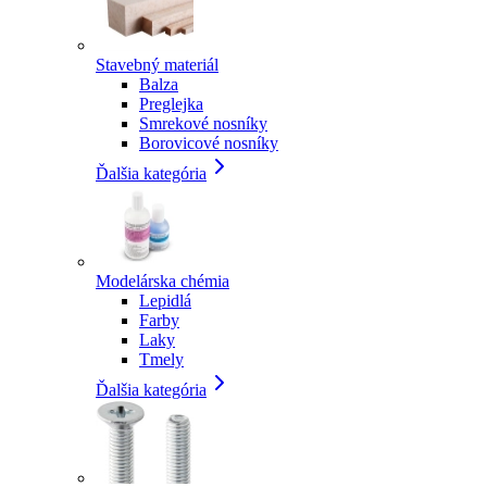
Stavebný materiál
Balza
Preglejka
Smrekové nosníky
Borovicové nosníky
Ďalšia kategória
Modelárska chémia
Lepidlá
Farby
Laky
Tmely
Ďalšia kategória