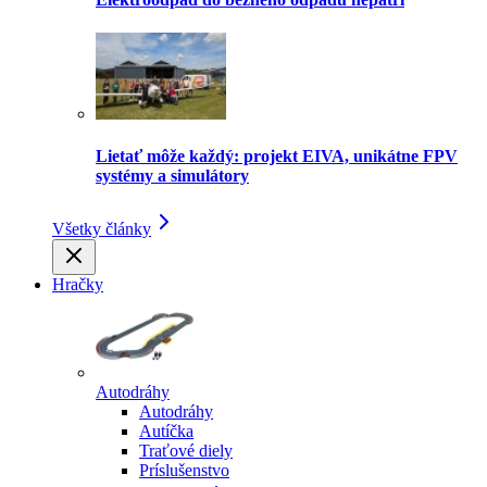
Lietať môže každý: projekt EIVA, unikátne FPV
systémy a simulátory
Všetky články
Hračky
Autodráhy
Autodráhy
Autíčka
Traťové diely
Príslušenstvo