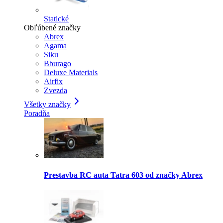
Statické
Obľúbené značky
Abrex
Agama
Siku
Bburago
Deluxe Materials
Airfix
Zvezda
Všetky značky
Poradňa
Prestavba RC auta Tatra 603 od značky Abrex