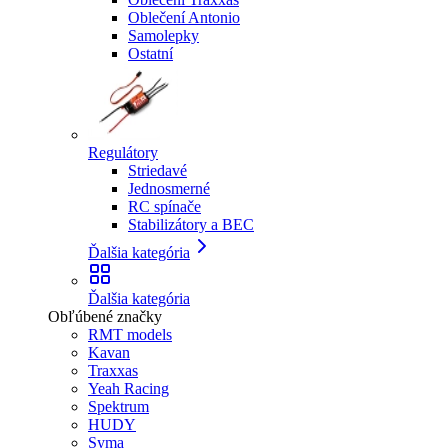
Oblečení Antonio
Samolepky
Ostatní
Regulátory
Striedavé
Jednosmerné
RC spínače
Stabilizátory a BEC
Ďalšia kategória
Ďalšia kategória
Obľúbené značky
RMT models
Kavan
Traxxas
Yeah Racing
Spektrum
HUDY
Syma