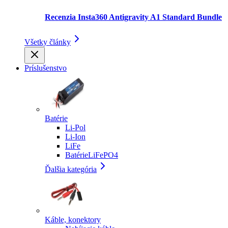
Recenzia Insta360 Antigravity A1 Standard Bundle
Všetky články
Príslušenstvo
Batérie
Li-Pol
Li-Ion
LiFe
BatérieLiFePO4
Ďalšia kategória
Káble, konektory