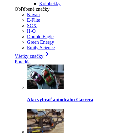
Kolobežky
Obľúbené značky
Kavan
E-Flite
SCX
H-Q
Double Eagle
Green Energy
Emily Science
Všetky značky
Poradňa
Ako vybrať autodráhu Carrera