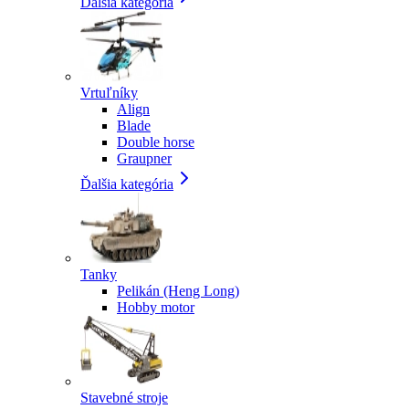
Ďalšia kategória
Vrtuľníky
Align
Blade
Double horse
Graupner
Ďalšia kategória
Tanky
Pelikán (Heng Long)
Hobby motor
Stavebné stroje