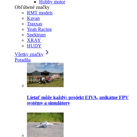
Hobby motor
Obľúbené značky
RMT models
Kavan
Traxxas
Yeah Racing
Spektrum
XRAY
HUDY
Všetky značky
Poradňa
Lietať môže každý: projekt EIVA, unikátne FPV
systémy a simulátory