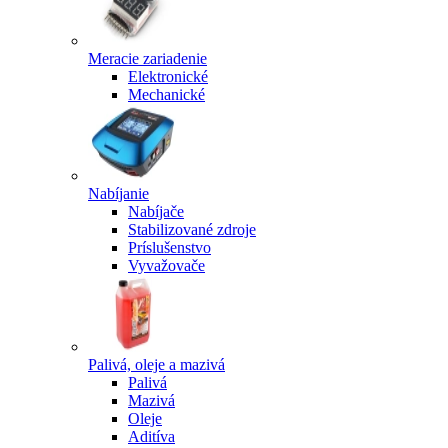
Meracie zariadenie
Elektronické
Mechanické
Nabíjanie
Nabíjače
Stabilizované zdroje
Príslušenstvo
Vyvažovače
Palivá, oleje a mazivá
Palivá
Mazivá
Oleje
Aditíva