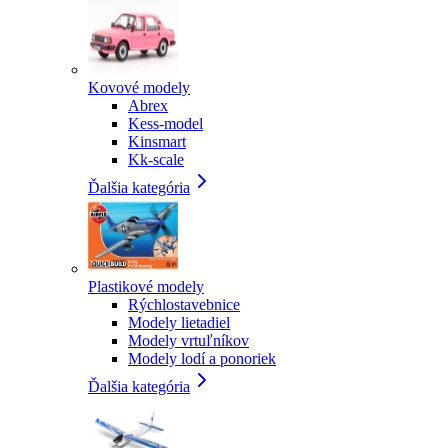
Kovové modely
Abrex
Kess-model
Kinsmart
Kk-scale
Ďalšia kategória
Plastikové modely
Rýchlostavebnice
Modely lietadiel
Modely vrtuľníkov
Modely lodí a ponoriek
Ďalšia kategória