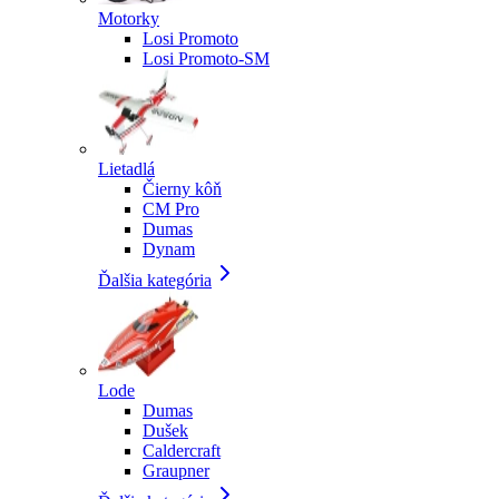
Motorky
Losi Promoto
Losi Promoto-SM
Lietadlá
Čierny kôň
CM Pro
Dumas
Dynam
Ďalšia kategória
Lode
Dumas
Dušek
Caldercraft
Graupner