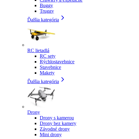
Buggy
Truggy
Ďalšia kategória
RC lietadlá
RC sety
Rýchlostavebnice
Stavebnice
Makety
Ďalšia kategória
Drony
Drony s kamerou
Drony bez kamery
Závodné drony
Mini drony