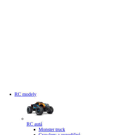
RC modely
RC autá
Monster truck
Crawlery a expedičné