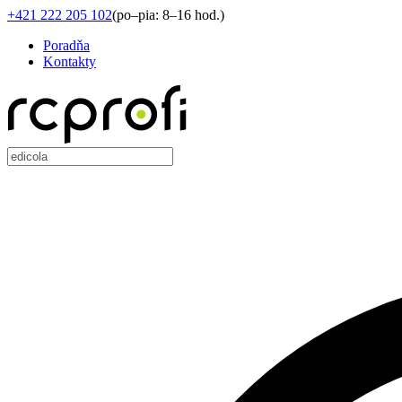
+421 222 205 102
(
po–pia: 8–16 hod.
)
Poradňa
Kontakty