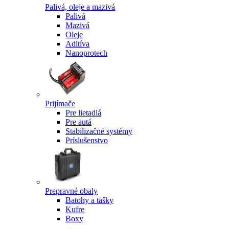
Palivá, oleje a mazivá
Palivá
Mazivá
Oleje
Aditíva
Nanoprotech
Prijímače
Pre lietadlá
Pre autá
Stabilizačné systémy
Príslušenstvo
Prepravné obaly
Batohy a tašky
Kufre
Boxy