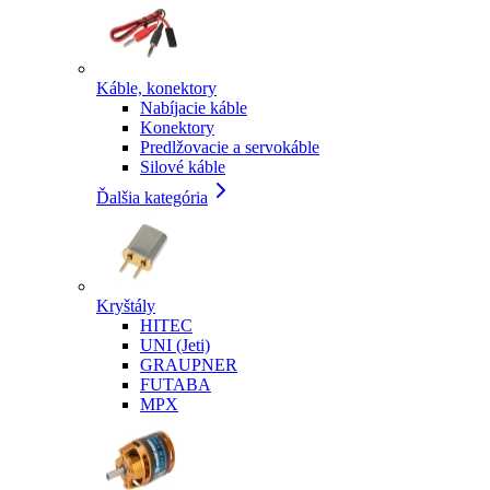
Káble, konektory
Nabíjacie káble
Konektory
Predlžovacie a servokáble
Silové káble
Ďalšia kategória
Kryštály
HITEC
UNI (Jeti)
GRAUPNER
FUTABA
MPX