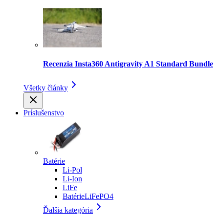
Recenzia Insta360 Antigravity A1 Standard Bundle
Všetky články
Príslušenstvo
Batérie
Li-Pol
Li-Ion
LiFe
BatérieLiFePO4
Ďalšia kategória