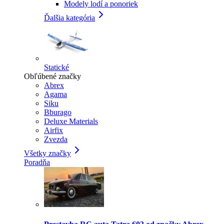
Modely lodí a ponoriek
Ďalšia kategória
Statické
Obľúbené značky
Abrex
Agama
Siku
Bburago
Deluxe Materials
Airfix
Zvezda
Všetky značky
Poradňa