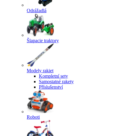
Odrážadlá
Šlapacie traktory
Modely rakiet
Kompletní sety
Samostatné rakety
Příslušenství
Roboti