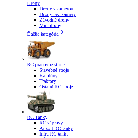
Drony
Drony s kamerou
Drony bez kamery
Závodné drony
Mini drony
Ďalšia kategória
RC pracovné stroje
Stavebné stroje
Kamióny
Traktory
Ostatní RC stroje
RC Tanky
RC súpravy
Airsoft RC tanky
Infra RC tanky