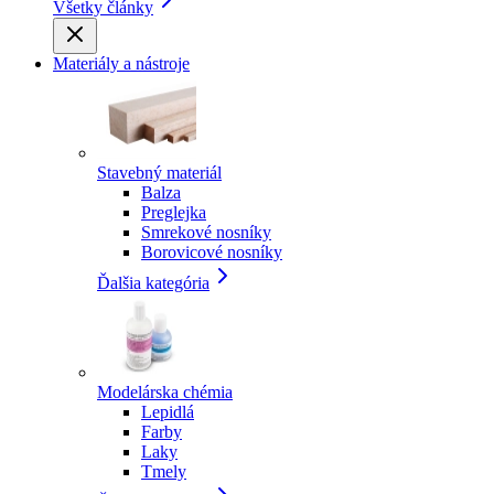
Všetky články
Materiály a nástroje
Stavebný materiál
Balza
Preglejka
Smrekové nosníky
Borovicové nosníky
Ďalšia kategória
Modelárska chémia
Lepidlá
Farby
Laky
Tmely