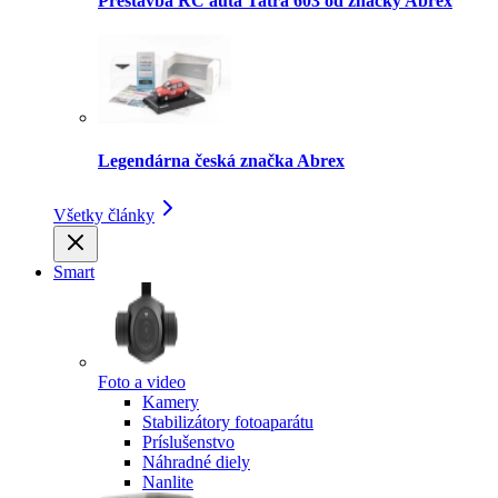
Prestavba RC auta Tatra 603 od značky Abrex
Legendárna česká značka Abrex
Všetky články
Smart
Foto a video
Kamery
Stabilizátory fotoaparátu
Príslušenstvo
Náhradné diely
Nanlite