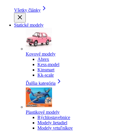
Všetky články
Statické modely
Kovové modely
Abrex
Kess-model
Kinsmart
Kk-scale
Ďalšia kategória
Plastikové modely
Rýchlostavebnice
Modely lietadiel
Modely vrtuľníkov