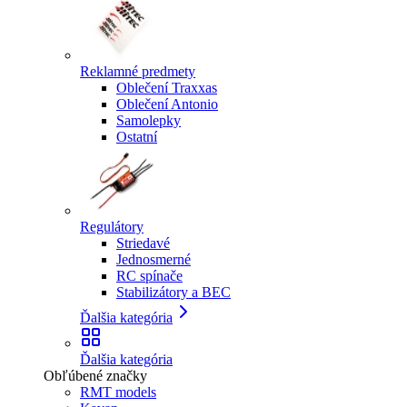
Reklamné predmety
Oblečení Traxxas
Oblečení Antonio
Samolepky
Ostatní
Regulátory
Striedavé
Jednosmerné
RC spínače
Stabilizátory a BEC
Ďalšia kategória
Ďalšia kategória
Obľúbené značky
RMT models