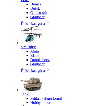
Dumas
Dušek
Caldercraft
Graupner
Ďalšia kategória
Vrtuľníky
Align
Blade
Double horse
Graupner
Ďalšia kategória
Tanky
Pelikán (Heng Long)
Hobby motor