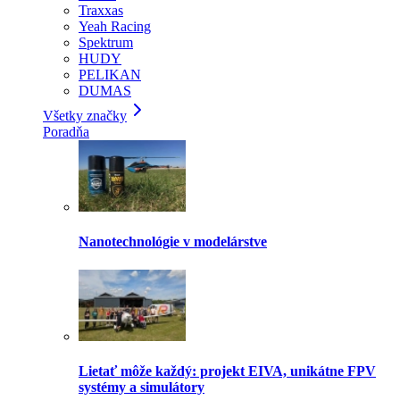
Traxxas
Yeah Racing
Spektrum
HUDY
PELIKAN
DUMAS
Všetky značky
Poradňa
Nanotechnológie v modelárstve
Lietať môže každý: projekt EIVA, unikátne FPV
systémy a simulátory