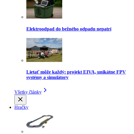
Elektroodpad do bežného odpadu nepatrí
Lietať môže každý: projekt EIVA, unikátne FPV
systémy a simulátory
Všetky články
Hračky