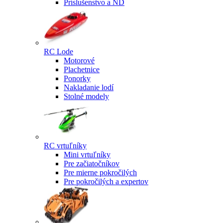
Príslušenstvo a ND
RC Lode
Motorové
Plachetnice
Ponorky
Nakladanie lodí
Stolné modely
RC vrtuľníky
Mini vrtuľníky
Pre začiatočníkov
Pre mierne pokročilých
Pre pokročilých a expertov