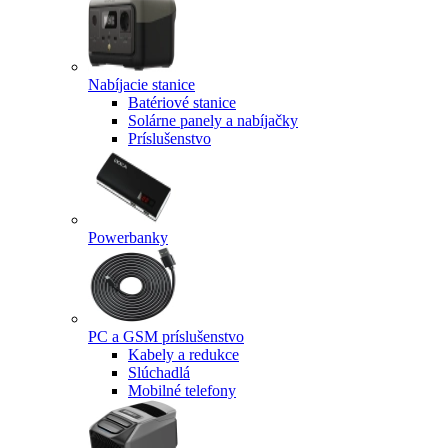
Nabíjacie stanice
Batériové stanice
Solárne panely a nabíjačky
Príslušenstvo
Powerbanky
PC a GSM príslušenstvo
Kabely a redukce
Slúchadlá
Mobilné telefony