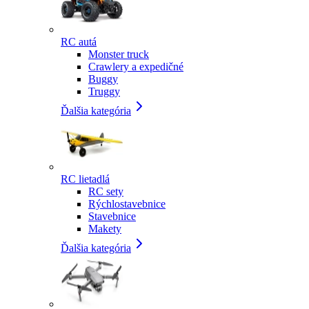
RC autá
Monster truck
Crawlery a expedičné
Buggy
Truggy
Ďalšia kategória
RC lietadlá
RC sety
Rýchlostavebnice
Stavebnice
Makety
Ďalšia kategória