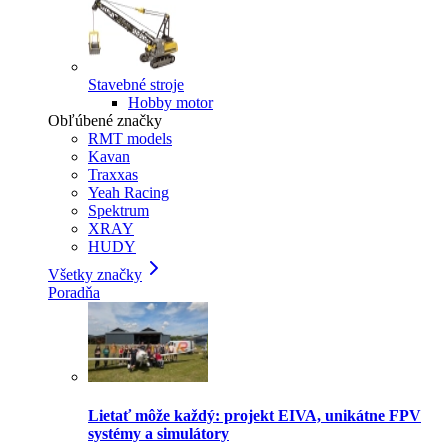
Stavebné stroje
Hobby motor
Obľúbené značky
RMT models
Kavan
Traxxas
Yeah Racing
Spektrum
XRAY
HUDY
Všetky značky
Poradňa
Lietať môže každý: projekt EIVA, unikátne FPV
systémy a simulátory