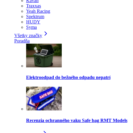
Kavan
Traxxas
Yeah Racing
Spektrum
HUDY
Syma
Všetky značky
Poradňa
Elektroodpad do bežného odpadu nepatrí
Recenzia ochranného vaku Safe bag RMT Models