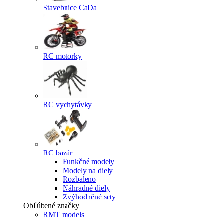
Stavebnice CaDa
RC motorky
RC vychytávky
RC bazár
Funkčné modely
Modely na diely
Rozbaleno
Náhradné diely
Zvýhodněné sety
Obľúbené značky
RMT models