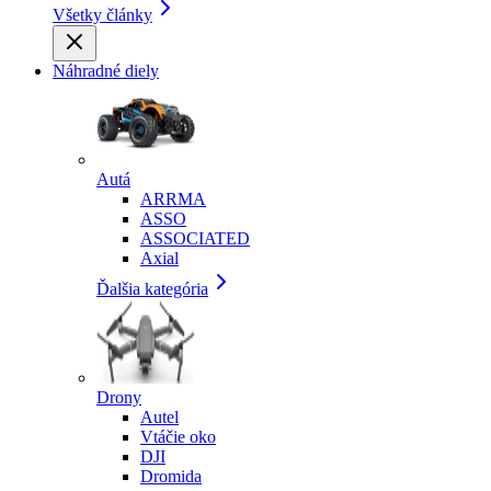
Všetky články
Náhradné diely
Autá
ARRMA
ASSO
ASSOCIATED
Axial
Ďalšia kategória
Drony
Autel
Vtáčie oko
DJI
Dromida