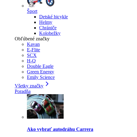
Šport
Detské bicykle
Helmy
Chrániče
Kolobežky
Obľúbené značky
Kavan
E-Flite
SCX
H-Q
Double Eagle
Green Energy
Emily Science
Všetky značky
Poradňa
Ako vybrať autodráhu Carrera