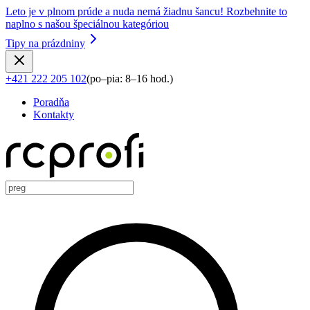
Leto je v plnom prúde a nuda nemá žiadnu šancu! Rozbehnite to
naplno s našou špeciálnou kategóriou
Tipy na prázdniny
+421 222 205 102
(
po–pia: 8–16 hod.
)
Poradňa
Kontakty