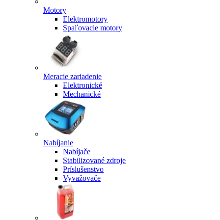
Motory
Elektromotory
Spaľovacie motory
Meracie zariadenie
Elektronické
Mechanické
Nabíjanie
Nabíjače
Stabilizované zdroje
Príslušenstvo
Vyvažovače