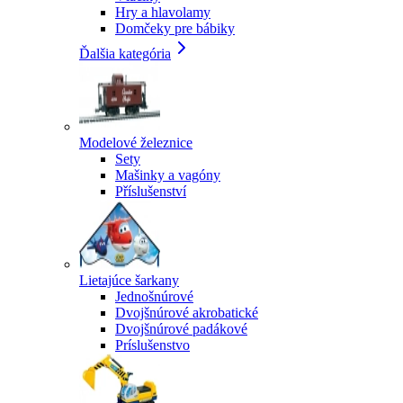
Hry a hlavolamy
Domčeky pre bábiky
Ďalšia kategória
Modelové železnice
Sety
Mašinky a vagóny
Příslušenství
Lietajúce šarkany
Jednošnúrové
Dvojšnúrové akrobatické
Dvojšnúrové padákové
Príslušenstvo