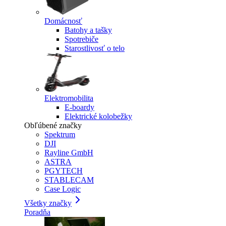
Domácnosť
Batohy a tašky
Spotrebiče
Starostlivosť o telo
Elektromobilita
E-boardy
Elektrické kolobežky
Obľúbené značky
Spektrum
DJI
Rayline GmbH
ASTRA
PGYTECH
STABLECAM
Case Logic
Všetky značky
Poradňa