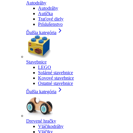
Autodráhy
Autodráhy
Autíčka
Traťové diely
Príslušenstvo
Ďalšia kategória
Stavebnice
LEGO
Solárné stavebnice
Kovové stavebnice
Ostatné stavebnice
Ďalšia kategória
Drevené hračky
Vláčikodráhy
Vláčiky