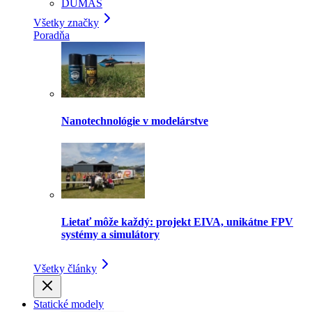
DUMAS
Všetky značky
Poradňa
Nanotechnológie v modelárstve
Lietať môže každý: projekt EIVA, unikátne FPV
systémy a simulátory
Všetky články
Statické modely