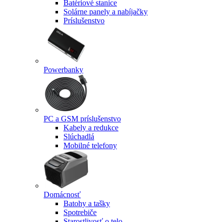
Batériové stanice
Solárne panely a nabíjačky
Príslušenstvo
Powerbanky
PC a GSM príslušenstvo
Kabely a redukce
Slúchadlá
Mobilné telefony
Domácnosť
Batohy a tašky
Spotrebiče
Starostlivosť o telo