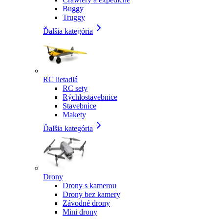
Buggy
Truggy
Ďalšia kategória
RC lietadlá
RC sety
Rýchlostavebnice
Stavebnice
Makety
Ďalšia kategória
Drony
Drony s kamerou
Drony bez kamery
Závodné drony
Mini drony