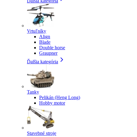
Ďalšia kategória
Vrtuľníky
Align
Blade
Double horse
Graupner
Ďalšia kategória
Tanky
Pelikán (Heng Long)
Hobby motor
Stavebné stroje