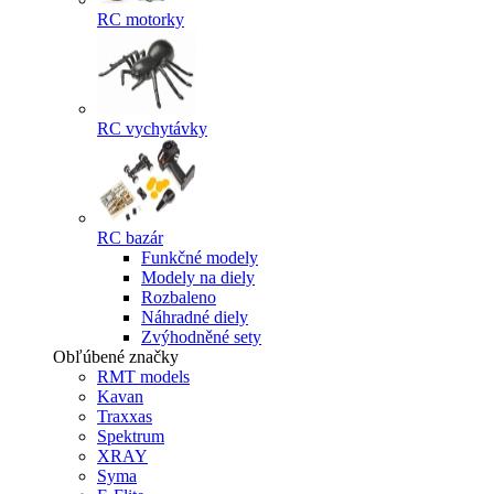
RC motorky
RC vychytávky
RC bazár
Funkčné modely
Modely na diely
Rozbaleno
Náhradné diely
Zvýhodněné sety
Obľúbené značky
RMT models
Kavan
Traxxas
Spektrum
XRAY
Syma