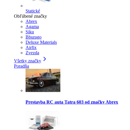
Statické
Obľúbené značky
Abrex
Agama
Siku
Bburago
Deluxe Materials
Airfix
Zvezda
Všetky značky
Poradňa
Prestavba RC auta Tatra 603 od značky Abrex