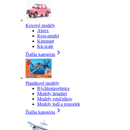
Kovové modely
Abrex
Kess-model
Kinsmart
Kk-scale
Ďalšia kategória
Plastikové modely
Rýchlostavebnice
Modely lietadiel
Modely vrtuľníkov
Modely lodí a ponoriek
Ďalšia kategória