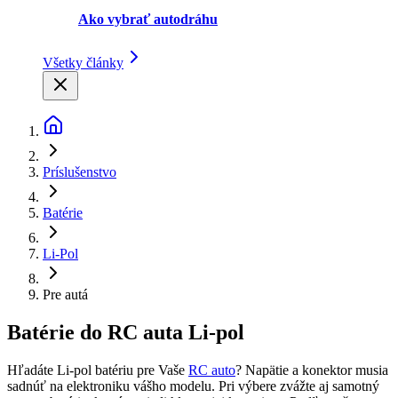
Ako vybrať autodráhu
Všetky články
Príslušenstvo
Batérie
Li-Pol
Pre autá
Batérie do RC auta Li-pol
Hľadáte Li-pol batériu pre Vaše
RC auto
? Napätie a konektor musia
sadnúť na elektroniku vášho modelu. Pri výbere zvážte aj samotný