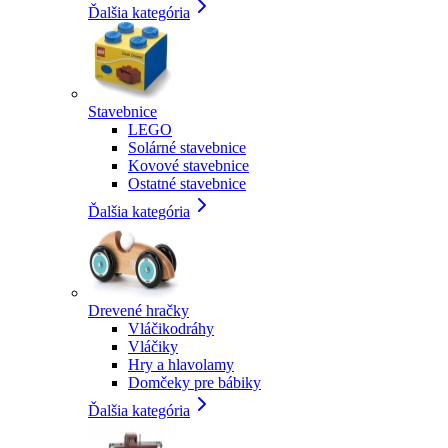
Ďalšia kategória
Stavebnice
LEGO
Solárné stavebnice
Kovové stavebnice
Ostatné stavebnice
Ďalšia kategória
Drevené hračky
Vláčikodráhy
Vláčiky
Hry a hlavolamy
Domčeky pre bábiky
Ďalšia kategória