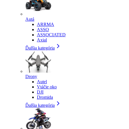
Autá
ARRMA
ASSO
ASSOCIATED
Axial
Ďalšia kategória
Drony
Autel
Vtáčie oko
DJI
Dromida
Ďalšia kategória