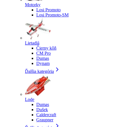
Motorky
Losi Promoto
Losi Promoto-SM
Lietadlá
Čierny kôň
CM Pro
Dumas
Dynam
Ďalšia kategória
Lode
Dumas
Dušek
Caldercraft
Graupner