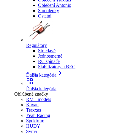
Oblečení Antonio
Samolepky
Ostatní
Regulátory
Striedavé
Jednosmerné
RC spínače
Stabilizátory a BEC
Ďalšia kategória
Ďalšia kategória
Obľúbené značky
RMT models
Kavan
Traxxas
Yeah Racing
Spektrum
HUDY
Syma