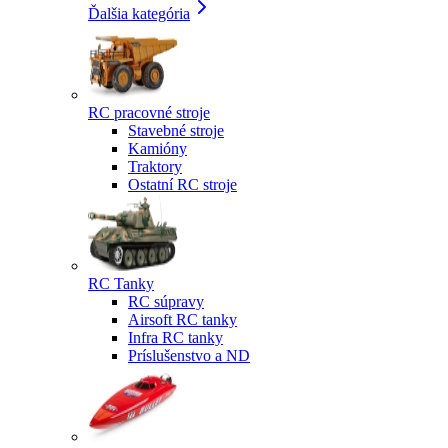
Ďalšia kategória
RC pracovné stroje
Stavebné stroje
Kamióny
Traktory
Ostatní RC stroje
RC Tanky
RC súpravy
Airsoft RC tanky
Infra RC tanky
Príslušenstvo a ND