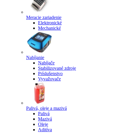
Meracie zariadenie
Elektronické
Mechanické
Nabíjanie
Nabíjače
Stabilizované zdroje
Príslušenstvo
Vyvažovače
Palivá, oleje a mazivá
Palivá
Mazivá
Oleje
Aditíva