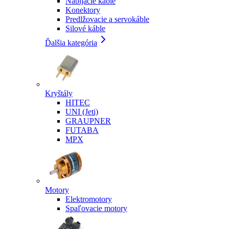
Nabíjacie káble
Konektory
Predlžovacie a servokáble
Silové káble
Ďalšia kategória
Kryštály
HITEC
UNI (Jeti)
GRAUPNER
FUTABA
MPX
Motory
Elektromotory
Spaľovacie motory