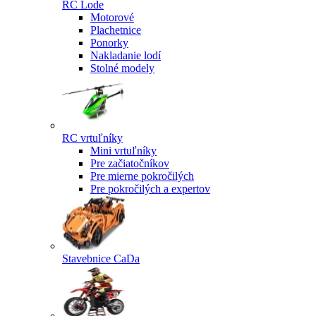
RC Lode
Motorové
Plachetnice
Ponorky
Nakladanie lodí
Stolné modely
RC vrtuľníky
Mini vrtuľníky
Pre začiatočníkov
Pre mierne pokročilých
Pre pokročilých a expertov
Stavebnice CaDa