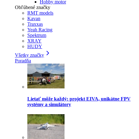
Hobby motor
Obľúbené značky
RMT models
Kavan
Traxxas
Yeah Racing
Spektrum
XRAY
HUDY
Všetky značky
Poradňa
Lietať môže každý: projekt EIVA, unikátne FPV
systémy a simulátory