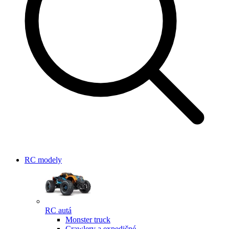
RC modely
RC autá
Monster truck
Crawlery a expedičné