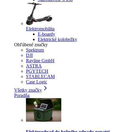
Elektromobilita
E-boardy
Elektrické kolobežky
Obľúbené značky
Spektrum
DJI
Rayline GmbH
ASTRA
PGYTECH
STABLECAM
Case Logic
Všetky značky
Poradňa
Elektroodpad do bežného odpadu nepatrí