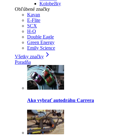
Kolobežky
Obľúbené značky
Kavan
E-Flite
SCX
H-Q
Double Eagle
Green Energy
Emily Science
Všetky značky
Poradňa
Ako vybrať autodráhu Carrera