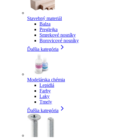
Stavebný materiál
Balza
Preglejka
Smrekové nosníky
Borovicové nosníky
Ďalšia kategória
Modelárska chémia
Lepidlá
Farby
Laky
Tmely
Ďalšia kategória