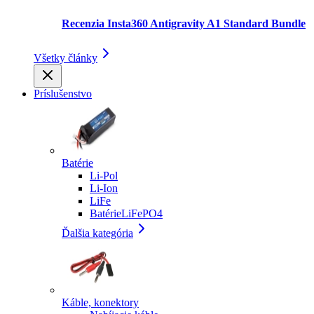
Recenzia Insta360 Antigravity A1 Standard Bundle
Všetky články
Príslušenstvo
Batérie
Li-Pol
Li-Ion
LiFe
BatérieLiFePO4
Ďalšia kategória
Káble, konektory