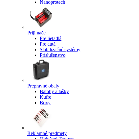
Nanoprotech
Prijímače
Pre lietadlá
Pre autá
Stabilizačné systémy
Príslušenstvo
Prepravné obaly
Batohy a tašky
Kufre
Boxy
Reklamné predmety
Oblečení Traxxas