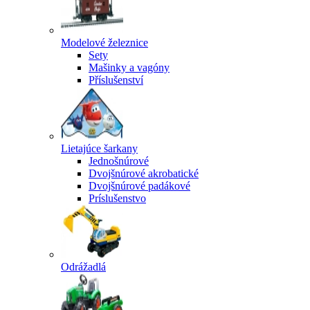
Modelové železnice
Sety
Mašinky a vagóny
Příslušenství
Lietajúce šarkany
Jednošnúrové
Dvojšnúrové akrobatické
Dvojšnúrové padákové
Príslušenstvo
Odrážadlá