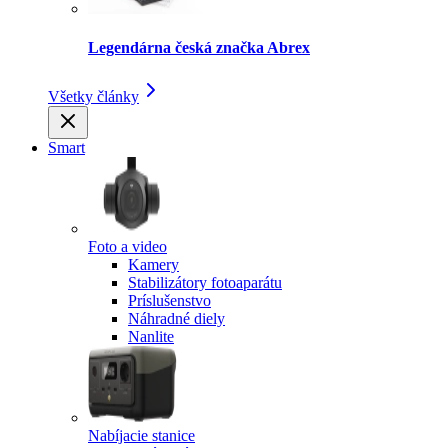
Legendárna česká značka Abrex
Všetky články
Smart
Foto a video
Kamery
Stabilizátory fotoaparátu
Príslušenstvo
Náhradné diely
Nanlite
Nabíjacie stanice