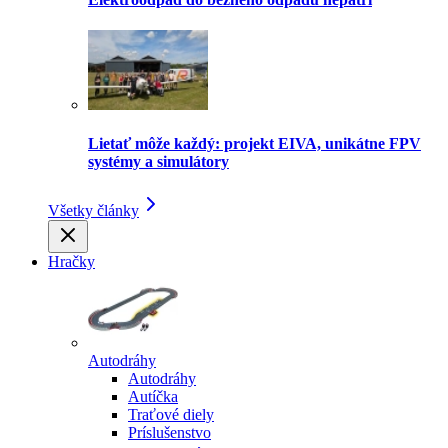
Lietať môže každý: projekt EIVA, unikátne FPV
systémy a simulátory
Všetky články
Hračky
Autodráhy
Autodráhy
Autíčka
Traťové diely
Príslušenstvo