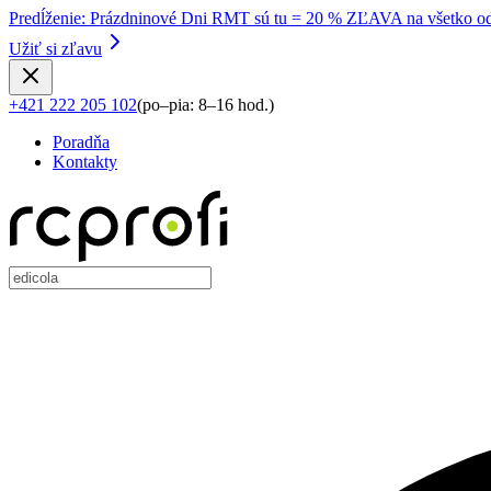
Predĺženie
:
Prázdninové Dni RMT sú tu = 20 % ZĽAVA na všetko od
Užiť si zľavu
+421 222 205 102
(
po–pia: 8–16 hod.
)
Poradňa
Kontakty