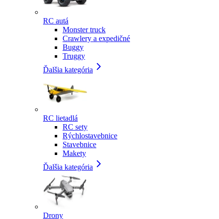
RC autá
Monster truck
Crawlery a expedičné
Buggy
Truggy
Ďalšia kategória
RC lietadlá
RC sety
Rýchlostavebnice
Stavebnice
Makety
Ďalšia kategória
Drony