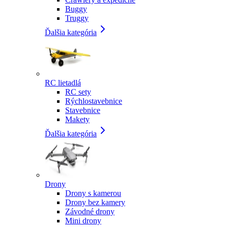
Buggy
Truggy
Ďalšia kategória
RC lietadlá
RC sety
Rýchlostavebnice
Stavebnice
Makety
Ďalšia kategória
Drony
Drony s kamerou
Drony bez kamery
Závodné drony
Mini drony