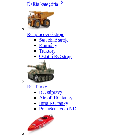
Ďalšia kategória
RC pracovné stroje
Stavebné stroje
Kamióny
Traktory
Ostatní RC stroje
RC Tanky
RC súpravy
Airsoft RC tanky
Infra RC tanky
Príslušenstvo a ND