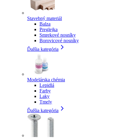
Stavebný materiál
Balza
Preglejka
Smrekové nosníky
Borovicové nosníky
Ďalšia kategória
Modelárska chémia
Lepidlá
Farby
Laky
Tmely
Ďalšia kategória