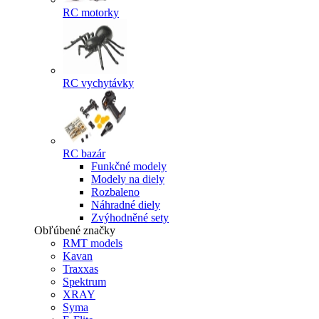
RC motorky
RC vychytávky
RC bazár
Funkčné modely
Modely na diely
Rozbaleno
Náhradné diely
Zvýhodněné sety
Obľúbené značky
RMT models
Kavan
Traxxas
Spektrum
XRAY
Syma