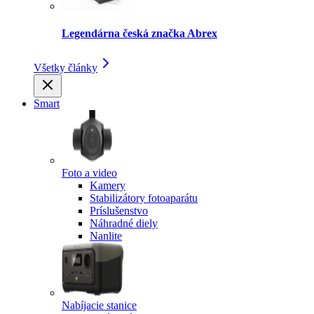
Legendárna česká značka Abrex
Všetky články
Smart
Foto a video
Kamery
Stabilizátory fotoaparátu
Príslušenstvo
Náhradné diely
Nanlite
Nabíjacie stanice