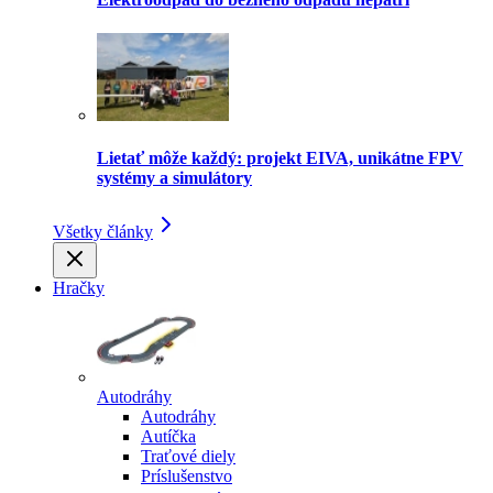
Lietať môže každý: projekt EIVA, unikátne FPV
systémy a simulátory
Všetky články
Hračky
Autodráhy
Autodráhy
Autíčka
Traťové diely
Príslušenstvo