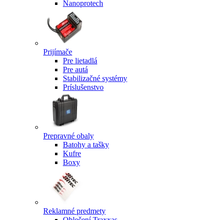
Nanoprotech
Prijímače
Pre lietadlá
Pre autá
Stabilizačné systémy
Príslušenstvo
Prepravné obaly
Batohy a tašky
Kufre
Boxy
Reklamné predmety
Oblečení Traxxas