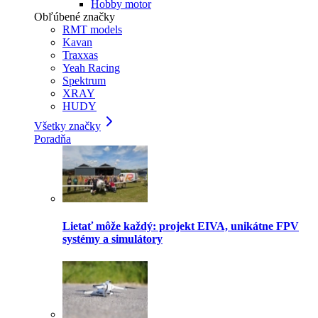
Hobby motor
Obľúbené značky
RMT models
Kavan
Traxxas
Yeah Racing
Spektrum
XRAY
HUDY
Všetky značky
Poradňa
Lietať môže každý: projekt EIVA, unikátne FPV
systémy a simulátory