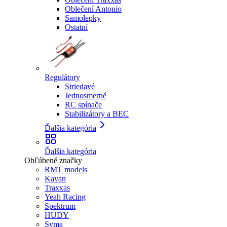
Oblečení Antonio
Samolepky
Ostatní
Regulátory
Striedavé
Jednosmerné
RC spínače
Stabilizátory a BEC
Ďalšia kategória
Ďalšia kategória
Obľúbené značky
RMT models
Kavan
Traxxas
Yeah Racing
Spektrum
HUDY
Syma