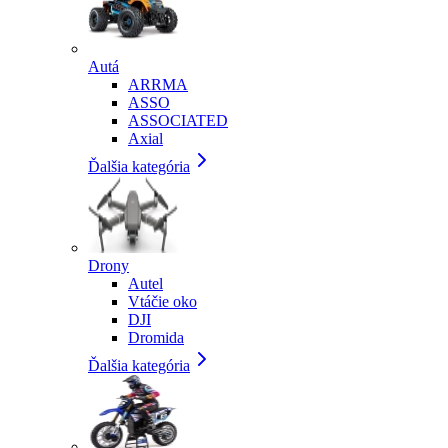
Autá
ARRMA
ASSO
ASSOCIATED
Axial
Ďalšia kategória
Drony
Autel
Vtáčie oko
DJI
Dromida
Ďalšia kategória