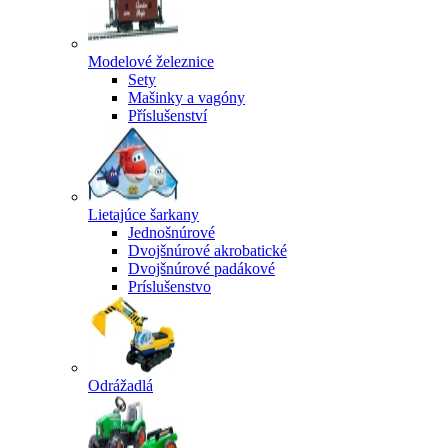
Modelové železnice
Sety
Mašinky a vagóny
Příslušenství
Lietajúce šarkany
Jednošnúrové
Dvojšnúrové akrobatické
Dvojšnúrové padákové
Príslušenstvo
Odrážadlá