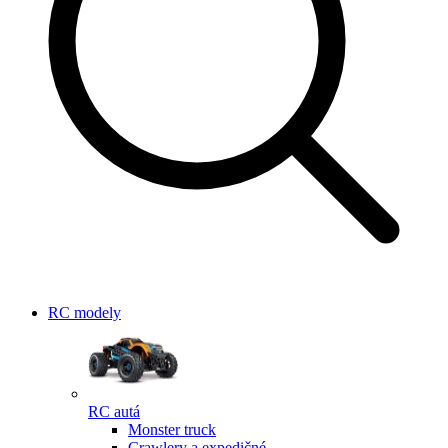
RC modely
RC autá
Monster truck
Crawlery a expedičné