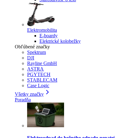
Elektromobilita
E-boardy
Elektrické kolobežky
Obľúbené značky
Spektrum
DJI
Rayline GmbH
ASTRA
PGYTECH
STABLECAM
Case Logic
Všetky značky
Poradňa
Elektroodpad do bežného odpadu nepatrí