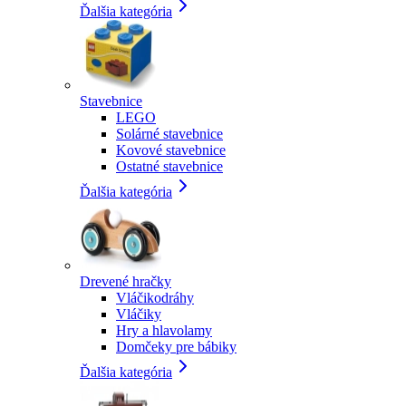
Ďalšia kategória
Stavebnice
LEGO
Solárné stavebnice
Kovové stavebnice
Ostatné stavebnice
Ďalšia kategória
Drevené hračky
Vláčikodráhy
Vláčiky
Hry a hlavolamy
Domčeky pre bábiky
Ďalšia kategória