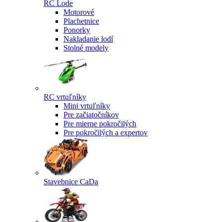
RC Lode
Motorové
Plachetnice
Ponorky
Nakladanie lodí
Stolné modely
RC vrtuľníky
Mini vrtuľníky
Pre začiatočníkov
Pre mierne pokročilých
Pre pokročilých a expertov
Stavebnice CaDa