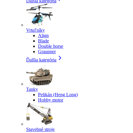
Ďalšia kategória
Vrtuľníky
Align
Blade
Double horse
Graupner
Ďalšia kategória
Tanky
Pelikán (Heng Long)
Hobby motor
Stavebné stroje