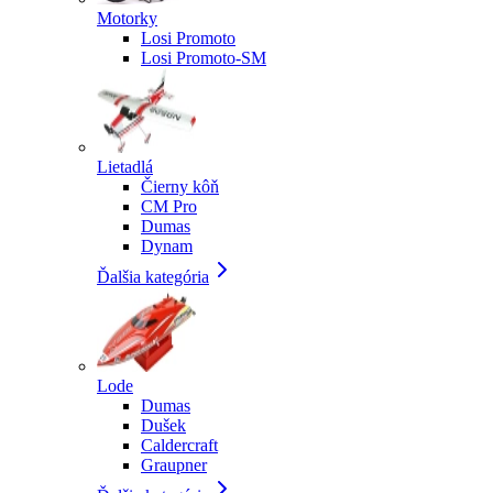
Motorky
Losi Promoto
Losi Promoto-SM
Lietadlá
Čierny kôň
CM Pro
Dumas
Dynam
Ďalšia kategória
Lode
Dumas
Dušek
Caldercraft
Graupner