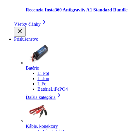
Recenzia Insta360 Antigravity A1 Standard Bundle
Všetky články
Príslušenstvo
Batérie
Li-Pol
Li-Ion
LiFe
BatérieLiFePO4
Ďalšia kategória
Káble, konektory