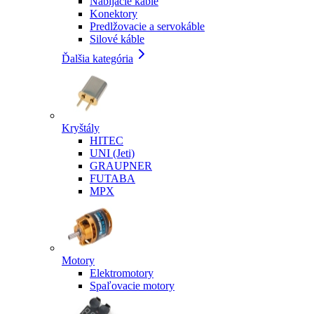
Nabíjacie káble
Konektory
Predlžovacie a servokáble
Silové káble
Ďalšia kategória
Kryštály
HITEC
UNI (Jeti)
GRAUPNER
FUTABA
MPX
Motory
Elektromotory
Spaľovacie motory