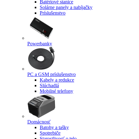
Batériové stanice
Solárne panely a nabíjačky
Príslušenstvo
Powerbanky
PC a GSM príslušenstvo
Kabely a redukce
Slúchadlá
Mobilné telefony
Domácnosť
Batohy a tašky
Spotrebiče
Starostlivosť o telo