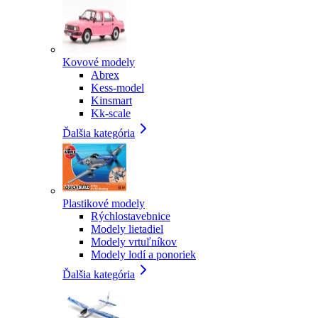
Kovové modely
Abrex
Kess-model
Kinsmart
Kk-scale
Ďalšia kategória
Plastikové modely
Rýchlostavebnice
Modely lietadiel
Modely vrtuľníkov
Modely lodí a ponoriek
Ďalšia kategória