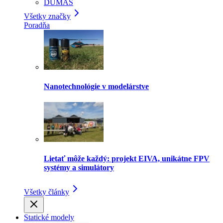
DUMAS
Všetky značky
Poradňa
Nanotechnológie v modelárstve
Lietať môže každý: projekt EIVA, unikátne FPV
systémy a simulátory
Všetky články
Statické modely