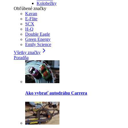
Kolobežky
Obľúbené značky
Kavan
E-Flite
SCX
H-Q
Double Eagle
Green Energy
Emily Science
Všetky značky
Poradňa
Ako vybrať autodráhu Carrera