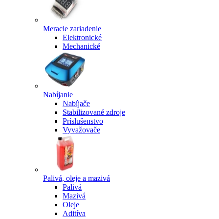
Meracie zariadenie
Elektronické
Mechanické
Nabíjanie
Nabíjače
Stabilizované zdroje
Príslušenstvo
Vyvažovače
Palivá, oleje a mazivá
Palivá
Mazivá
Oleje
Aditíva