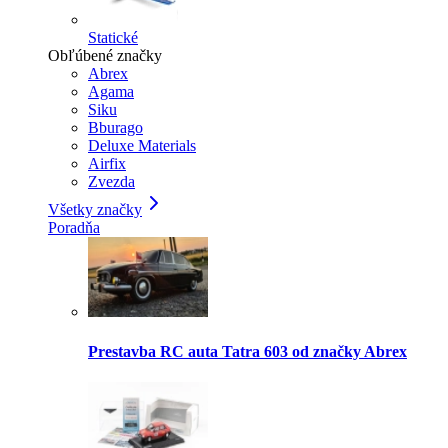
Statické
Obľúbené značky
Abrex
Agama
Siku
Bburago
Deluxe Materials
Airfix
Zvezda
Všetky značky
Poradňa
Prestavba RC auta Tatra 603 od značky Abrex