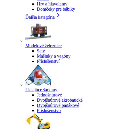
Hry a hlavolamy
Domčeky pre bábiky
Ďalšia kategória
Modelové železnice
Sety
Mašinky a vagóny
Příslušenství
Lietajúce šarkany
Jednošnúrové
Dvojšnúrové akrobatické
Dvojšnúrové padákové
Príslušenstvo