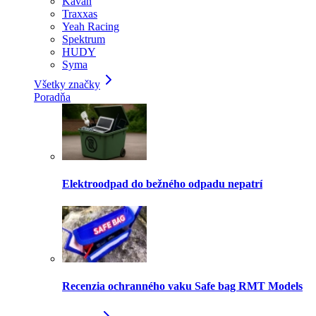
Kavan
Traxxas
Yeah Racing
Spektrum
HUDY
Syma
Všetky značky
Poradňa
Elektroodpad do bežného odpadu nepatrí
Recenzia ochranného vaku Safe bag RMT Models