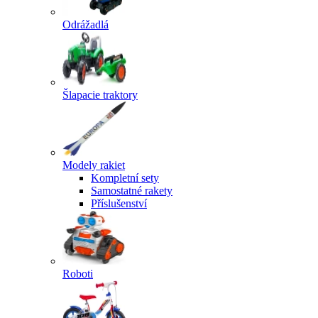
Odrážadlá
Šlapacie traktory
Modely rakiet
Kompletní sety
Samostatné rakety
Příslušenství
Roboti