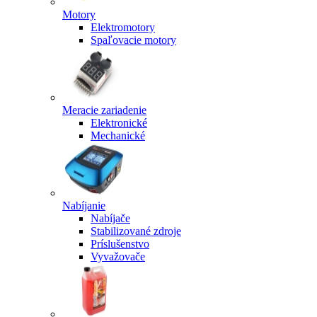
Motory
Elektromotory
Spaľovacie motory
Meracie zariadenie
Elektronické
Mechanické
Nabíjanie
Nabíjače
Stabilizované zdroje
Príslušenstvo
Vyvažovače