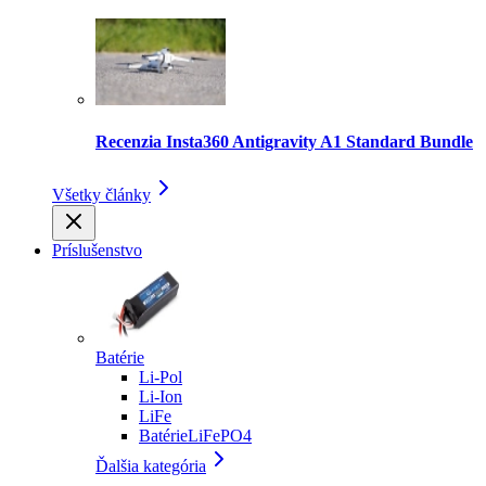
Recenzia Insta360 Antigravity A1 Standard Bundle
Všetky články
Príslušenstvo
Batérie
Li-Pol
Li-Ion
LiFe
BatérieLiFePO4
Ďalšia kategória