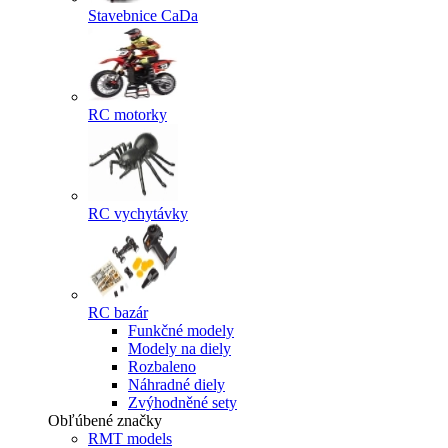
Stavebnice CaDa
RC motorky
RC vychytávky
RC bazár
Funkčné modely
Modely na diely
Rozbaleno
Náhradné diely
Zvýhodněné sety
Obľúbené značky
RMT models