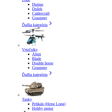
Dumas
Dušek
Caldercraft
Graupner
Ďalšia kategória
Vrtuľníky
Align
Blade
Double horse
Graupner
Ďalšia kategória
Tanky
Pelikán (Heng Long)
Hobby motor