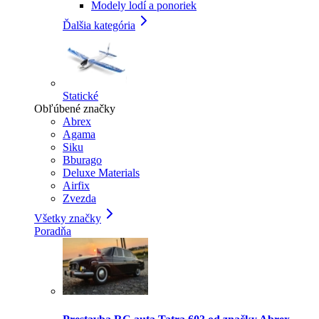
Modely lodí a ponoriek
Ďalšia kategória
Statické
Obľúbené značky
Abrex
Agama
Siku
Bburago
Deluxe Materials
Airfix
Zvezda
Všetky značky
Poradňa