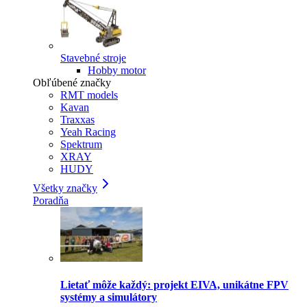
Stavebné stroje
Hobby motor
Obľúbené značky
RMT models
Kavan
Traxxas
Yeah Racing
Spektrum
XRAY
HUDY
Všetky značky
Poradňa
Lietať môže každý: projekt EIVA, unikátne FPV
systémy a simulátory