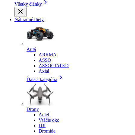
Všetky články
Náhradné diely
Autá
ARRMA
ASSO
ASSOCIATED
Axial
Ďalšia kategória
Drony
Autel
Vtáčie oko
DJI
Dromida