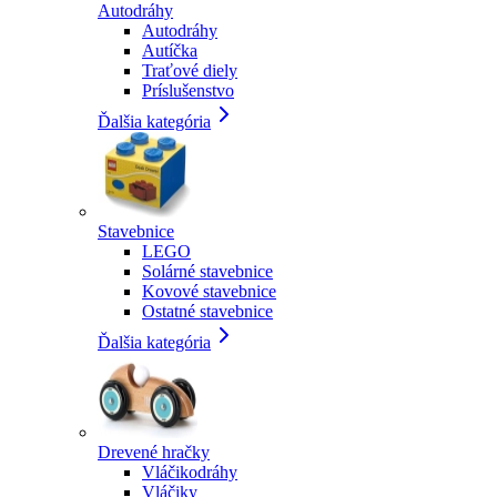
Autodráhy
Autodráhy
Autíčka
Traťové diely
Príslušenstvo
Ďalšia kategória
Stavebnice
LEGO
Solárné stavebnice
Kovové stavebnice
Ostatné stavebnice
Ďalšia kategória
Drevené hračky
Vláčikodráhy
Vláčiky