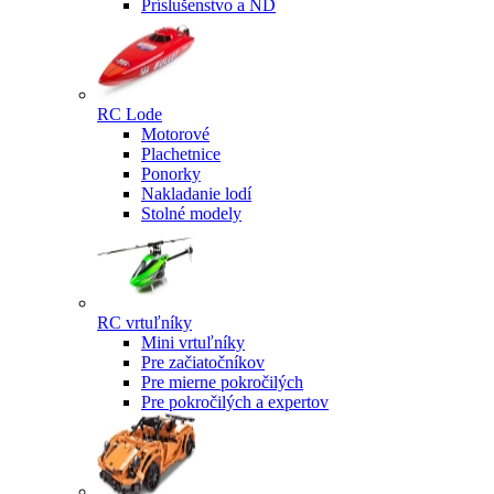
Príslušenstvo a ND
RC Lode
Motorové
Plachetnice
Ponorky
Nakladanie lodí
Stolné modely
RC vrtuľníky
Mini vrtuľníky
Pre začiatočníkov
Pre mierne pokročilých
Pre pokročilých a expertov