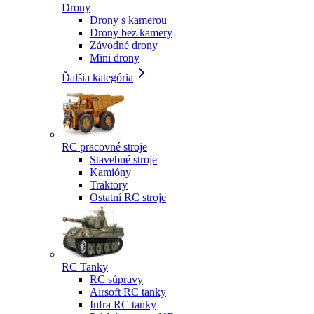
Drony
Drony s kamerou
Drony bez kamery
Závodné drony
Mini drony
Ďalšia kategória
RC pracovné stroje
Stavebné stroje
Kamióny
Traktory
Ostatní RC stroje
RC Tanky
RC súpravy
Airsoft RC tanky
Infra RC tanky