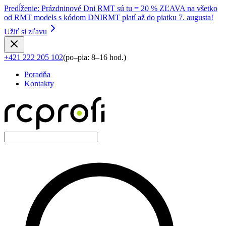
Predĺženie
:
Prázdninové Dni RMT sú tu = 20 % ZĽAVA na všetko
od RMT models s kódom DNIRMT platí až do piatku 7. augusta!
Užiť si zľavu
+421 222 205 102
(
po–pia: 8–16 hod.
)
Poradňa
Kontakty