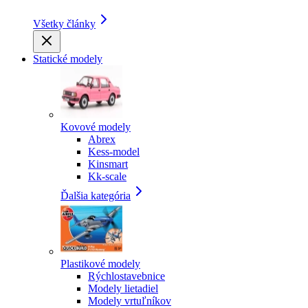
Všetky články
Statické modely
Kovové modely
Abrex
Kess-model
Kinsmart
Kk-scale
Ďalšia kategória
Plastikové modely
Rýchlostavebnice
Modely lietadiel
Modely vrtuľníkov