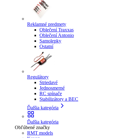
Reklamné predmety
Oblečení Traxxas
Oblečení Antonio
Samolepky
Ostatní
Regulátory
Striedavé
Jednosmerné
RC spínače
Stabilizátory a BEC
Ďalšia kategória
Ďalšia kategória
Obľúbené značky
RMT models