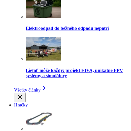
Elektroodpad do bežného odpadu nepatrí
Lietať môže každý: projekt EIVA, unikátne FPV
systémy a simulátory
Všetky články
Hračky