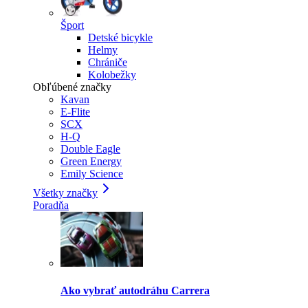
Šport
Detské bicykle
Helmy
Chrániče
Kolobežky
Obľúbené značky
Kavan
E-Flite
SCX
H-Q
Double Eagle
Green Energy
Emily Science
Všetky značky
Poradňa
Ako vybrať autodráhu Carrera