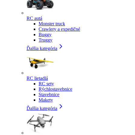
RC autá
Monster truck
Crawlery a expedičné
Buggy
Truggy
Ďalšia kategória
RC lietadlá
RC sety
Rýchlostavebnice
Stavebnice
Makety
Ďalšia kategória