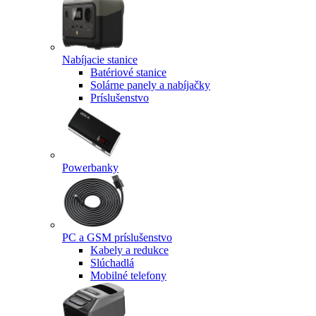
Nabíjacie stanice
Batériové stanice
Solárne panely a nabíjačky
Príslušenstvo
Powerbanky
PC a GSM príslušenstvo
Kabely a redukce
Slúchadlá
Mobilné telefony