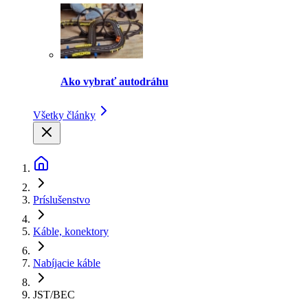
Ako vybrať autodráhu
Všetky články
Príslušenstvo
Káble, konektory
Nabíjacie káble
JST/BEC