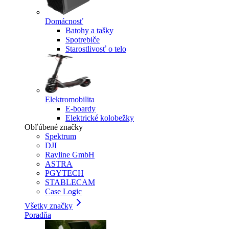
Domácnosť
Batohy a tašky
Spotrebiče
Starostlivosť o telo
Elektromobilita
E-boardy
Elektrické kolobežky
Obľúbené značky
Spektrum
DJI
Rayline GmbH
ASTRA
PGYTECH
STABLECAM
Case Logic
Všetky značky
Poradňa