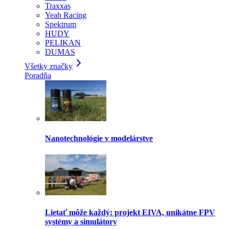
Traxxas
Yeah Racing
Spektrum
HUDY
PELIKAN
DUMAS
Všetky značky
Poradňa
Nanotechnológie v modelárstve
Lietať môže každý: projekt EIVA, unikátne FPV
systémy a simulátory