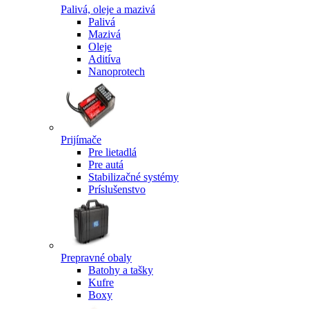
Palivá, oleje a mazivá
Palivá
Mazivá
Oleje
Aditíva
Nanoprotech
Prijímače
Pre lietadlá
Pre autá
Stabilizačné systémy
Príslušenstvo
Prepravné obaly
Batohy a tašky
Kufre
Boxy