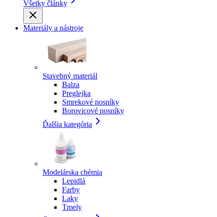
Všetky články
Materiály a nástroje
Stavebný materiál
Balza
Preglejka
Smrekové nosníky
Borovicové nosníky
Ďalšia kategória
Modelárska chémia
Lepidlá
Farby
Laky
Tmely