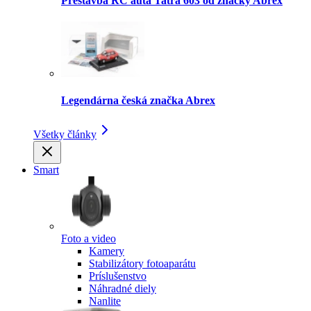
Prestavba RC auta Tatra 603 od značky Abrex
Legendárna česká značka Abrex
Všetky články
Smart
Foto a video
Kamery
Stabilizátory fotoaparátu
Príslušenstvo
Náhradné diely
Nanlite