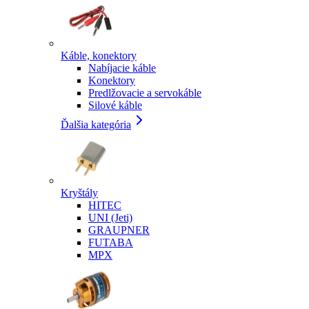
Káble, konektory
Nabíjacie káble
Konektory
Predlžovacie a servokáble
Silové káble
Ďalšia kategória
Kryštály
HITEC
UNI (Jeti)
GRAUPNER
FUTABA
MPX