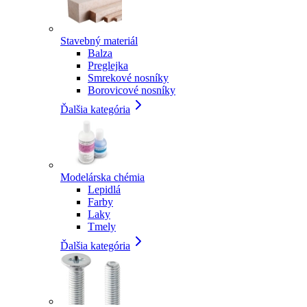
Stavebný materiál
Balza
Preglejka
Smrekové nosníky
Borovicové nosníky
Ďalšia kategória
Modelárska chémia
Lepidlá
Farby
Laky
Tmely
Ďalšia kategória