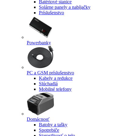
Batériové stanice
Solárne panely a nabíjačky
Príslušenstvo
Powerbanky
PC a GSM príslušenstvo
Kabely a redukce
Slúchadlá
Mobilné telefony
Domácnosť
Batohy a tašky
Spotrebiče
Starostlivosť o telo