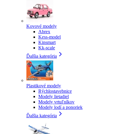
Kovové modely
Abrex
Kess-model
Kinsmart
Kk-scale
Ďalšia kategória
Plastikové modely
Rýchlostavebnice
Modely lietadiel
Modely vrtuľníkov
Modely lodí a ponoriek
Ďalšia kategória