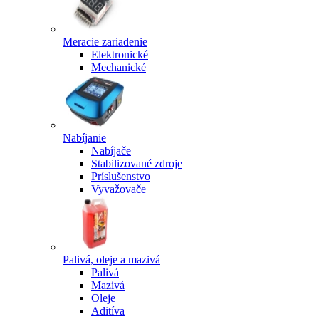
Meracie zariadenie
Elektronické
Mechanické
Nabíjanie
Nabíjače
Stabilizované zdroje
Príslušenstvo
Vyvažovače
Palivá, oleje a mazivá
Palivá
Mazivá
Oleje
Aditíva