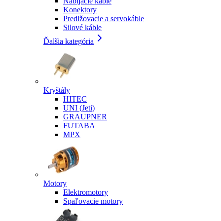
Nabíjacie káble
Konektory
Predlžovacie a servokáble
Silové káble
Ďalšia kategória
Kryštály
HITEC
UNI (Jeti)
GRAUPNER
FUTABA
MPX
Motory
Elektromotory
Spaľovacie motory