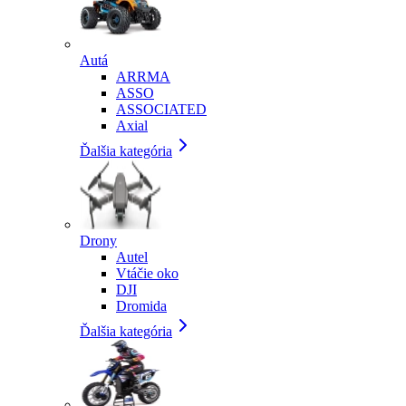
Autá
ARRMA
ASSO
ASSOCIATED
Axial
Ďalšia kategória
Drony
Autel
Vtáčie oko
DJI
Dromida
Ďalšia kategória