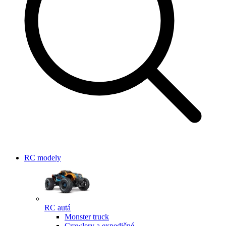
RC modely
RC autá
Monster truck
Crawlery a expedičné