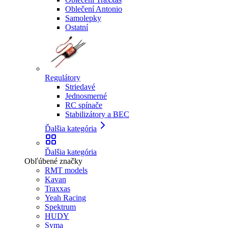
Oblečení Antonio
Samolepky
Ostatní
Regulátory
Striedavé
Jednosmerné
RC spínače
Stabilizátory a BEC
Ďalšia kategória
Ďalšia kategória
Obľúbené značky
RMT models
Kavan
Traxxas
Yeah Racing
Spektrum
HUDY
Syma