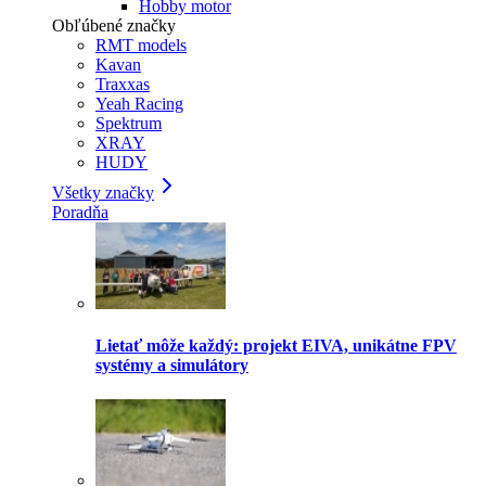
Hobby motor
Obľúbené značky
RMT models
Kavan
Traxxas
Yeah Racing
Spektrum
XRAY
HUDY
Všetky značky
Poradňa
Lietať môže každý: projekt EIVA, unikátne FPV
systémy a simulátory