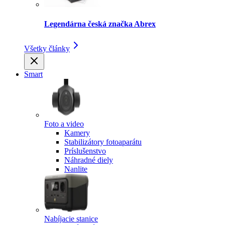
Legendárna česká značka Abrex
Všetky články
Smart
Foto a video
Kamery
Stabilizátory fotoaparátu
Príslušenstvo
Náhradné diely
Nanlite
Nabíjacie stanice