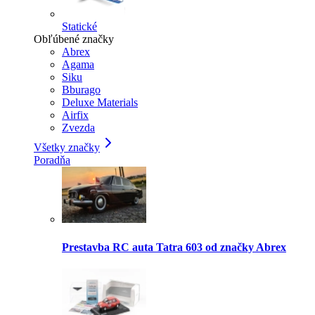
Statické
Obľúbené značky
Abrex
Agama
Siku
Bburago
Deluxe Materials
Airfix
Zvezda
Všetky značky
Poradňa
Prestavba RC auta Tatra 603 od značky Abrex