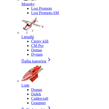
Motorky
Losi Promoto
Losi Promoto-SM
Lietadlá
Čierny kôň
CM Pro
Dumas
Dynam
Ďalšia kategória
Lode
Dumas
Dušek
Caldercraft
Graupner