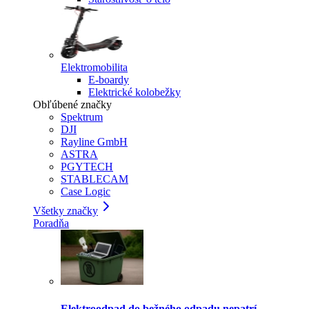
Elektromobilita
E-boardy
Elektrické kolobežky
Obľúbené značky
Spektrum
DJI
Rayline GmbH
ASTRA
PGYTECH
STABLECAM
Case Logic
Všetky značky
Poradňa
Elektroodpad do bežného odpadu nepatrí