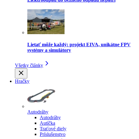
Lietať môže každý: projekt EIVA, unikátne FPV
systémy a simulátory
Všetky články
Hračky
Autodráhy
Autodráhy
Autíčka
Traťové diely
Príslušenstvo