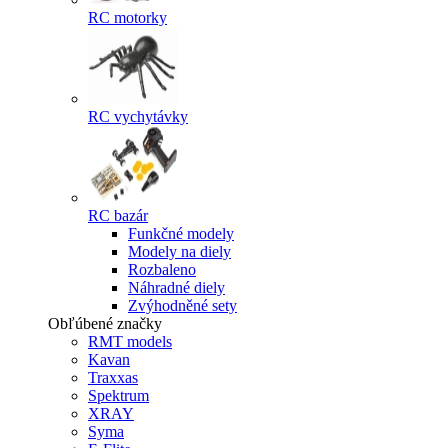
RC motorky
RC vychytávky
RC bazár
Funkčné modely
Modely na diely
Rozbaleno
Náhradné diely
Zvýhodněné sety
Obľúbené značky
RMT models
Kavan
Traxxas
Spektrum
XRAY
Syma