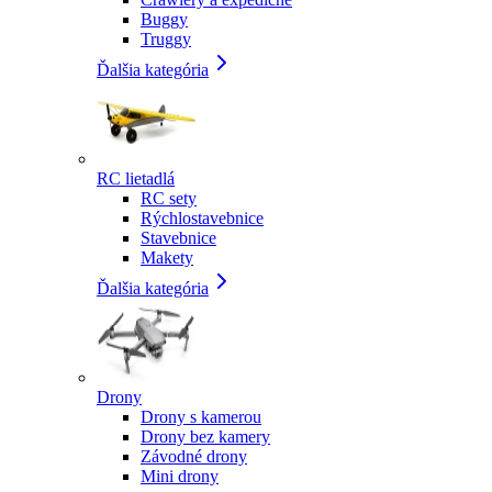
Buggy
Truggy
Ďalšia kategória
RC lietadlá
RC sety
Rýchlostavebnice
Stavebnice
Makety
Ďalšia kategória
Drony
Drony s kamerou
Drony bez kamery
Závodné drony
Mini drony