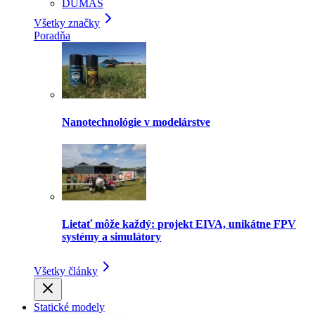
DUMAS
Všetky značky
Poradňa
Nanotechnológie v modelárstve
Lietať môže každý: projekt EIVA, unikátne FPV
systémy a simulátory
Všetky články
Statické modely