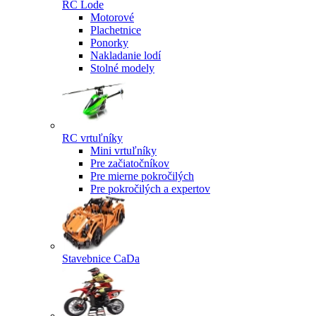
RC Lode
Motorové
Plachetnice
Ponorky
Nakladanie lodí
Stolné modely
RC vrtuľníky
Mini vrtuľníky
Pre začiatočníkov
Pre mierne pokročilých
Pre pokročilých a expertov
Stavebnice CaDa