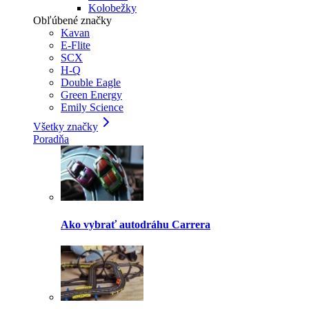
Kolobežky
Obľúbené značky
Kavan
E-Flite
SCX
H-Q
Double Eagle
Green Energy
Emily Science
Všetky značky
Poradňa
Ako vybrať autodráhu Carrera