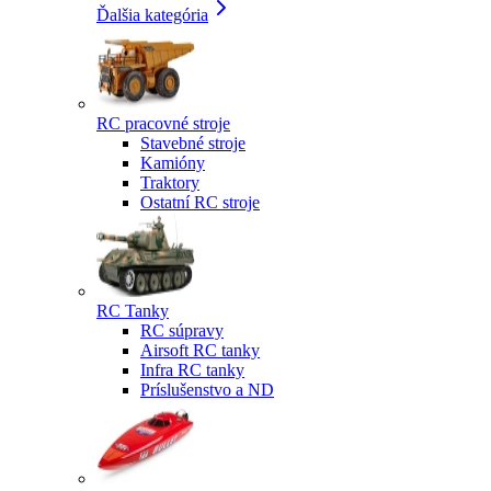
Ďalšia kategória
RC pracovné stroje
Stavebné stroje
Kamióny
Traktory
Ostatní RC stroje
RC Tanky
RC súpravy
Airsoft RC tanky
Infra RC tanky
Príslušenstvo a ND