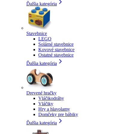
Ďalšia kategória
Stavebnice
LEGO
Solárné stavebnice
Kovové stavebnice
Ostatné stavebnice
Ďalšia kategória
Drevené hračky
Vláčikodráhy
Vláčiky
Hry a hlavolamy
Domčeky pre bábiky
Ďalšia kategória