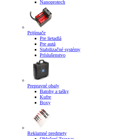
Nanoprotech
Prijímače
Pre lietadlá
Pre autá
Stabilizačné systémy
Príslušenstvo
Prepravné obaly
Batohy a tašky
Kufre
Boxy
Reklamné predmety
Oblečení Traxxas