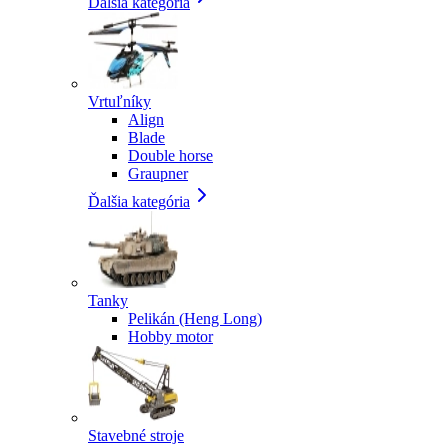
Ďalšia kategória
Vrtuľníky
Align
Blade
Double horse
Graupner
Ďalšia kategória
Tanky
Pelikán (Heng Long)
Hobby motor
Stavebné stroje