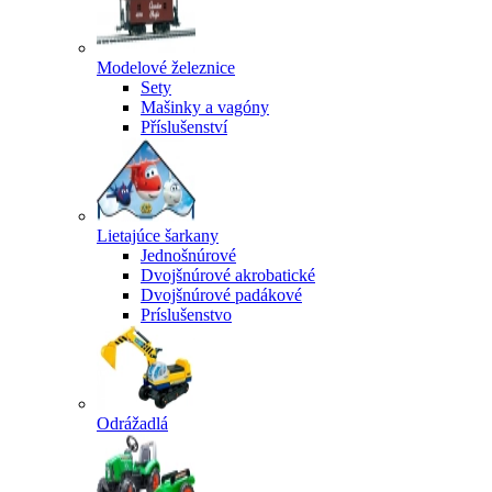
Modelové železnice
Sety
Mašinky a vagóny
Příslušenství
Lietajúce šarkany
Jednošnúrové
Dvojšnúrové akrobatické
Dvojšnúrové padákové
Príslušenstvo
Odrážadlá