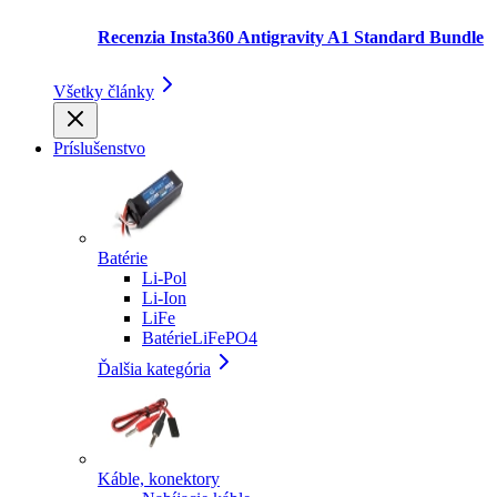
Recenzia Insta360 Antigravity A1 Standard Bundle
Všetky články
Príslušenstvo
Batérie
Li-Pol
Li-Ion
LiFe
BatérieLiFePO4
Ďalšia kategória
Káble, konektory