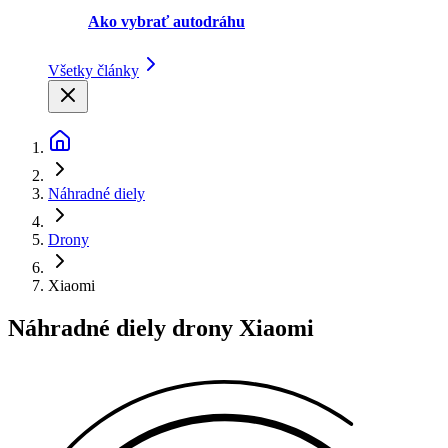
Ako vybrať autodráhu
Všetky články
Náhradné diely
Drony
Xiaomi
Náhradné diely drony Xiaomi