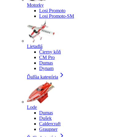
Motorky
Losi Promoto
Losi Promoto-SM
Lietadlá
Čierny kôň
CM Pro
Dumas
Dynam
Ďalšia kategória
Lode
Dumas
Dušek
Caldercraft
Graupner