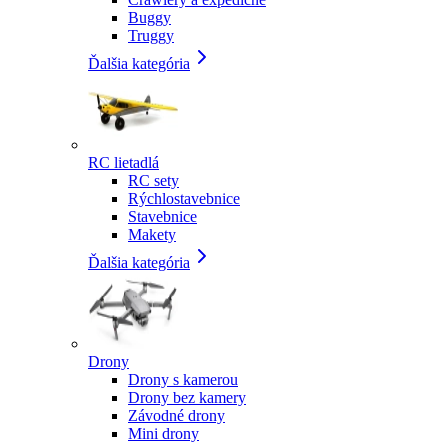
Buggy
Truggy
Ďalšia kategória
RC lietadlá
RC sety
Rýchlostavebnice
Stavebnice
Makety
Ďalšia kategória
Drony
Drony s kamerou
Drony bez kamery
Závodné drony
Mini drony