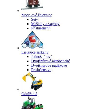
Modelové železnice
Sety
Mašinky a vagóny
Příslušenství
Lietajúce šarkany
Jednošnúrové
Dvojšnúrové akrobatické
Dvojšnúrové padákové
Príslušenstvo
Odrážadlá