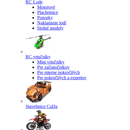
RC Lode
Motorové
Plachetnice
Ponorky
Nakladanie lodí
Stolné modely
RC vrtuľníky
Mini vrtuľníky
Pre začiatočníkov
Pre mierne pokročilých
Pre pokročilých a expertov
Stavebnice CaDa