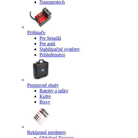
Nanoprotech
Prijímače
Pre lietadlá
Pre autá
Stabilizačné systémy
Príslušenstvo
Prepravné obaly
Batohy a tašky
Kufre
Boxy
Reklamné predmety
Oblečení Traxxas