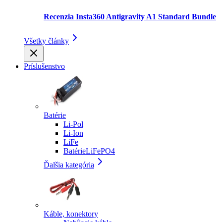
Recenzia Insta360 Antigravity A1 Standard Bundle
Všetky články
Príslušenstvo
Batérie
Li-Pol
Li-Ion
LiFe
BatérieLiFePO4
Ďalšia kategória
Káble, konektory