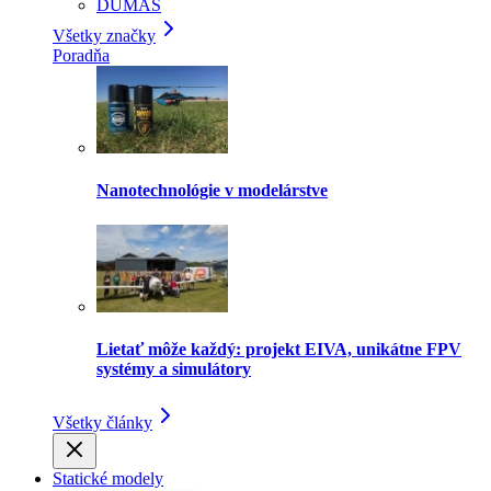
DUMAS
Všetky značky
Poradňa
Nanotechnológie v modelárstve
Lietať môže každý: projekt EIVA, unikátne FPV
systémy a simulátory
Všetky články
Statické modely