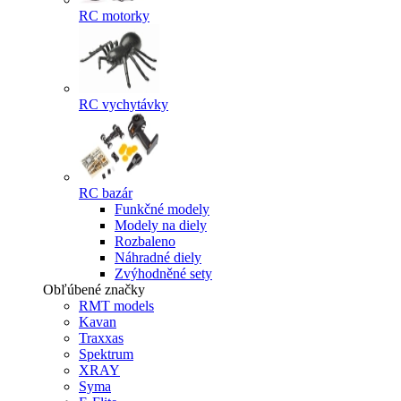
RC motorky
RC vychytávky
RC bazár
Funkčné modely
Modely na diely
Rozbaleno
Náhradné diely
Zvýhodněné sety
Obľúbené značky
RMT models
Kavan
Traxxas
Spektrum
XRAY
Syma