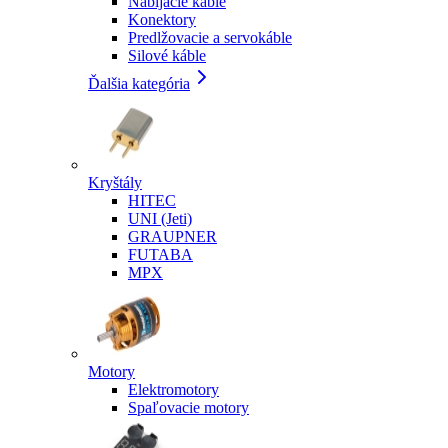
Nabíjacie káble
Konektory
Predlžovacie a servokáble
Silové káble
Ďalšia kategória
Kryštály
HITEC
UNI (Jeti)
GRAUPNER
FUTABA
MPX
Motory
Elektromotory
Spaľovacie motory