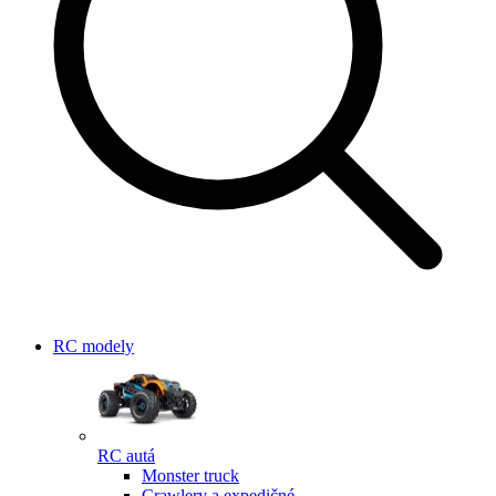
RC modely
RC autá
Monster truck
Crawlery a expedičné