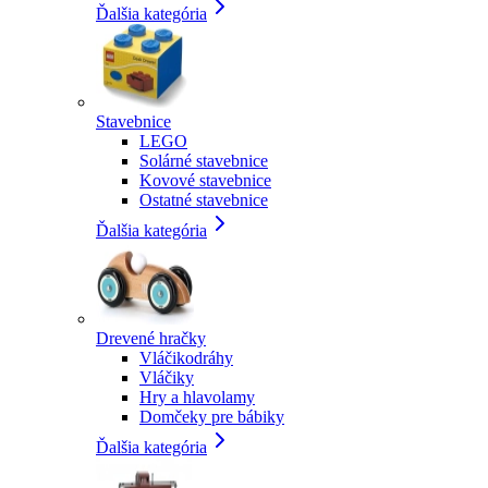
Ďalšia kategória
Stavebnice
LEGO
Solárné stavebnice
Kovové stavebnice
Ostatné stavebnice
Ďalšia kategória
Drevené hračky
Vláčikodráhy
Vláčiky
Hry a hlavolamy
Domčeky pre bábiky
Ďalšia kategória