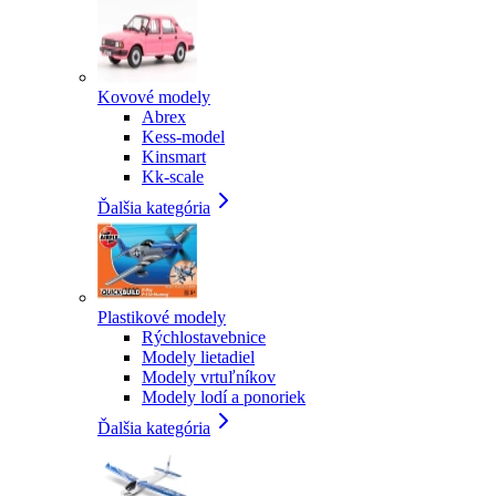
Kovové modely
Abrex
Kess-model
Kinsmart
Kk-scale
Ďalšia kategória
Plastikové modely
Rýchlostavebnice
Modely lietadiel
Modely vrtuľníkov
Modely lodí a ponoriek
Ďalšia kategória