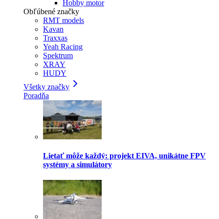
Hobby motor
Obľúbené značky
RMT models
Kavan
Traxxas
Yeah Racing
Spektrum
XRAY
HUDY
Všetky značky
Poradňa
Lietať môže každý: projekt EIVA, unikátne FPV
systémy a simulátory