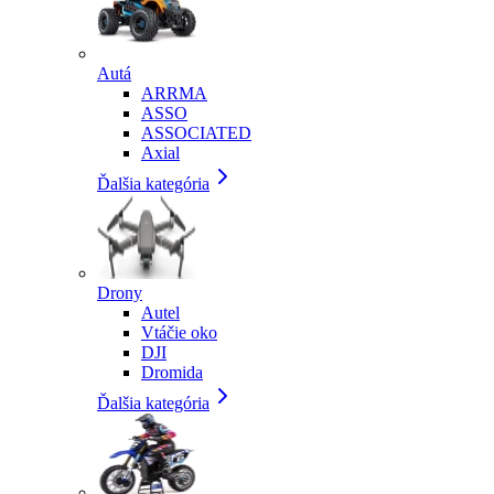
Autá
ARRMA
ASSO
ASSOCIATED
Axial
Ďalšia kategória
Drony
Autel
Vtáčie oko
DJI
Dromida
Ďalšia kategória