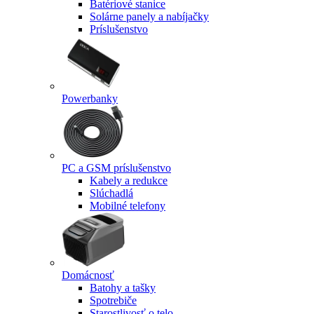
Batériové stanice
Solárne panely a nabíjačky
Príslušenstvo
Powerbanky
PC a GSM príslušenstvo
Kabely a redukce
Slúchadlá
Mobilné telefony
Domácnosť
Batohy a tašky
Spotrebiče
Starostlivosť o telo