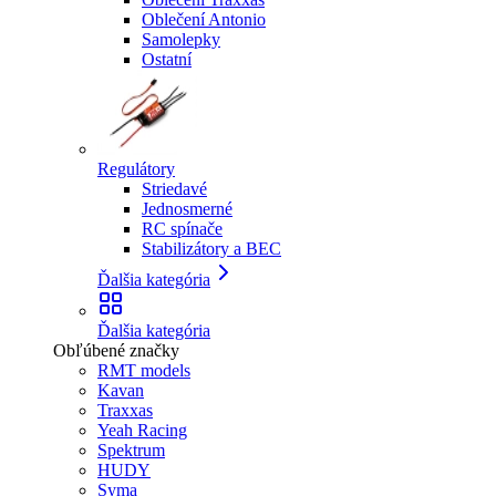
Oblečení Antonio
Samolepky
Ostatní
Regulátory
Striedavé
Jednosmerné
RC spínače
Stabilizátory a BEC
Ďalšia kategória
Ďalšia kategória
Obľúbené značky
RMT models
Kavan
Traxxas
Yeah Racing
Spektrum
HUDY
Syma