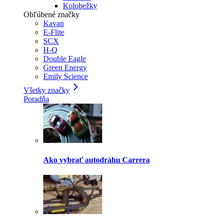
Kolobežky
Obľúbené značky
Kavan
E-Flite
SCX
H-Q
Double Eagle
Green Energy
Emily Science
Všetky značky
Poradňa
Ako vybrať autodráhu Carrera