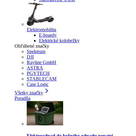
Elektromobilita
E-boardy
Elektrické kolobežky
Obľúbené značky
Spektrum
DJI
Rayline GmbH
ASTRA
PGYTECH
STABLECAM
Case Logic
Všetky značky
Poradňa
Elektroodpad do bežného odpadu nepatrí