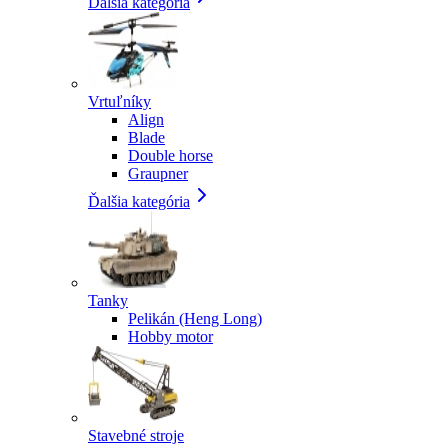
Ďalšia kategória
Vrtuľníky
Align
Blade
Double horse
Graupner
Ďalšia kategória
Tanky
Pelikán (Heng Long)
Hobby motor
Stavebné stroje