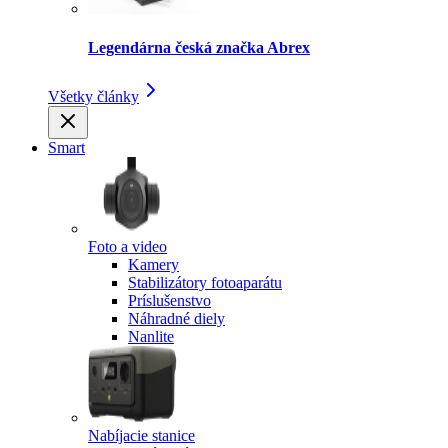
Legendárna česká značka Abrex
Všetky články
Smart
Foto a video
Kamery
Stabilizátory fotoaparátu
Príslušenstvo
Náhradné diely
Nanlite
Nabíjacie stanice