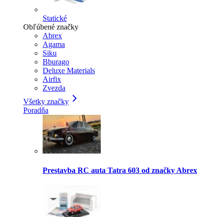
Statické
Obľúbené značky
Abrex
Agama
Siku
Bburago
Deluxe Materials
Airfix
Zvezda
Všetky značky
Poradňa
Prestavba RC auta Tatra 603 od značky Abrex