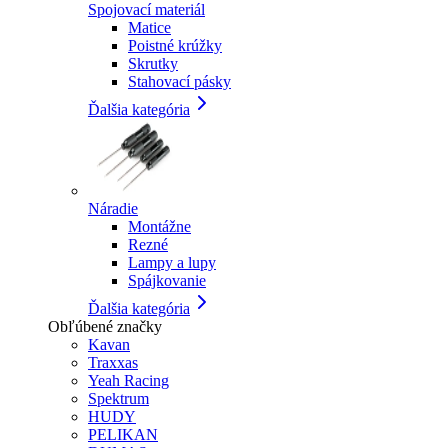
Spojovací materiál
Matice
Poistné krúžky
Skrutky
Stahovací pásky
Ďalšia kategória
Náradie
Montážne
Rezné
Lampy a lupy
Spájkovanie
Ďalšia kategória
Obľúbené značky
Kavan
Traxxas
Yeah Racing
Spektrum
HUDY
PELIKAN