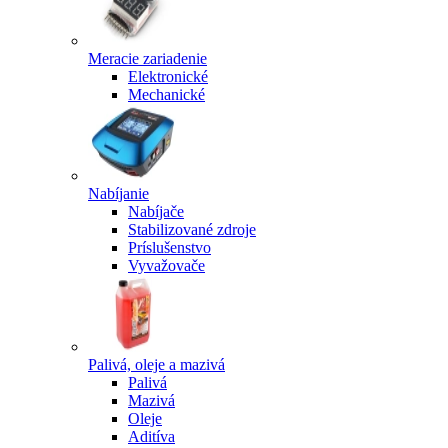
Meracie zariadenie
Elektronické
Mechanické
Nabíjanie
Nabíjače
Stabilizované zdroje
Príslušenstvo
Vyvažovače
Palivá, oleje a mazivá
Palivá
Mazivá
Oleje
Aditíva