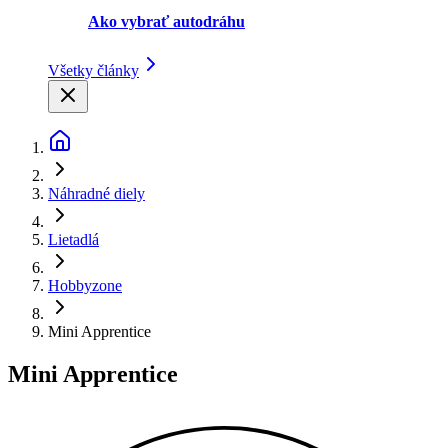
Ako vybrať autodráhu
Všetky články
Náhradné diely
Lietadlá
Hobbyzone
Mini Apprentice
Mini Apprentice