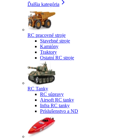
Ďalšia kategória
RC pracovné stroje
Stavebné stroje
Kamióny
Traktory
Ostatní RC stroje
RC Tanky
RC súpravy
Airsoft RC tanky
Infra RC tanky
Príslušenstvo a ND