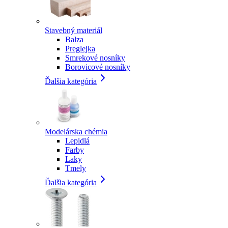
Stavebný materiál
Balza
Preglejka
Smrekové nosníky
Borovicové nosníky
Ďalšia kategória
Modelárska chémia
Lepidlá
Farby
Laky
Tmely
Ďalšia kategória