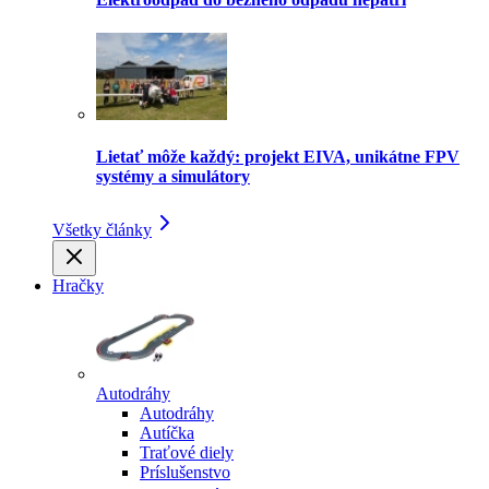
Lietať môže každý: projekt EIVA, unikátne FPV
systémy a simulátory
Všetky články
Hračky
Autodráhy
Autodráhy
Autíčka
Traťové diely
Príslušenstvo