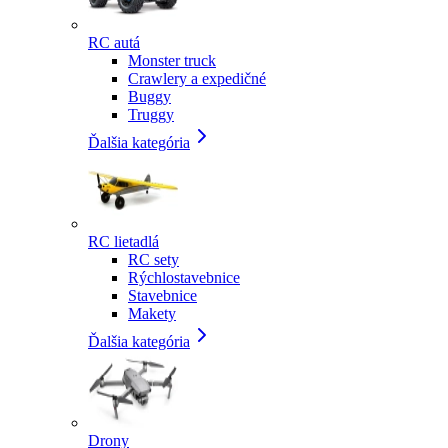
RC autá
Monster truck
Crawlery a expedičné
Buggy
Truggy
Ďalšia kategória
RC lietadlá
RC sety
Rýchlostavebnice
Stavebnice
Makety
Ďalšia kategória
Drony