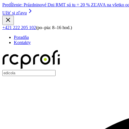
Predĺženie
:
Prázdninové Dni RMT sú tu = 20 % ZĽAVA na všetko od
Užiť si zľavu
+421 222 205 102
(
po–pia: 8–16 hod.
)
Poradňa
Kontakty