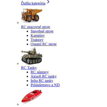
Ďalšia kategória
RC pracovné stroje
Stavebné stroje
Kamióny
Traktory
Ostatní RC stroje
RC Tanky
RC súpravy
Airsoft RC tanky
Infra RC tanky
Príslušenstvo a ND