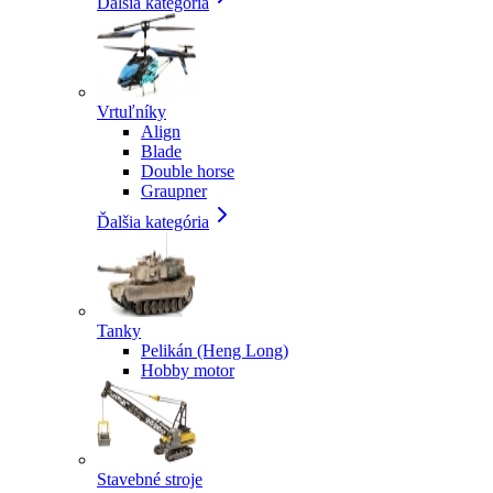
Ďalšia kategória
Vrtuľníky
Align
Blade
Double horse
Graupner
Ďalšia kategória
Tanky
Pelikán (Heng Long)
Hobby motor
Stavebné stroje