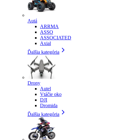
Autá
ARRMA
ASSO
ASSOCIATED
Axial
Ďalšia kategória
Drony
Autel
Vtáčie oko
DJI
Dromida
Ďalšia kategória