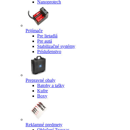
Nanoprotech
Prijímače
Pre lietadlá
Pre autá
Stabilizačné systémy
Príslušenstvo
Prepravné obaly
Batohy a tašky
Kufre
Boxy
Reklamné predmety
Oblečení Traxxas