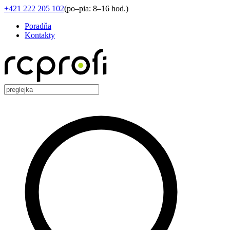
+421 222 205 102
(
po–pia: 8–16 hod.
)
Poradňa
Kontakty