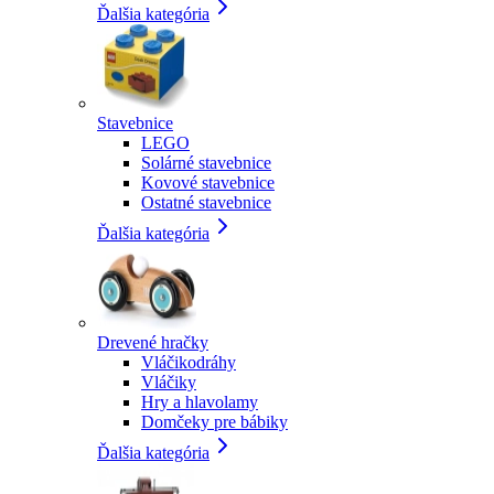
Ďalšia kategória
Stavebnice
LEGO
Solárné stavebnice
Kovové stavebnice
Ostatné stavebnice
Ďalšia kategória
Drevené hračky
Vláčikodráhy
Vláčiky
Hry a hlavolamy
Domčeky pre bábiky
Ďalšia kategória