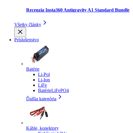
Recenzia Insta360 Antigravity A1 Standard Bundle
Všetky články
Príslušenstvo
Batérie
Li-Pol
Li-Ion
LiFe
BatérieLiFePO4
Ďalšia kategória
Káble, konektory