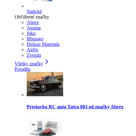
Statické
Obľúbené značky
Abrex
Agama
Siku
Bburago
Deluxe Materials
Airfix
Zvezda
Všetky značky
Poradňa
Prestavba RC auta Tatra 603 od značky Abrex