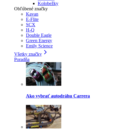
Kolobežky
Obľúbené značky
Kavan
E-Flite
SCX
H-Q
Double Eagle
Green Energy
Emily Science
Všetky značky
Poradňa
Ako vybrať autodráhu Carrera