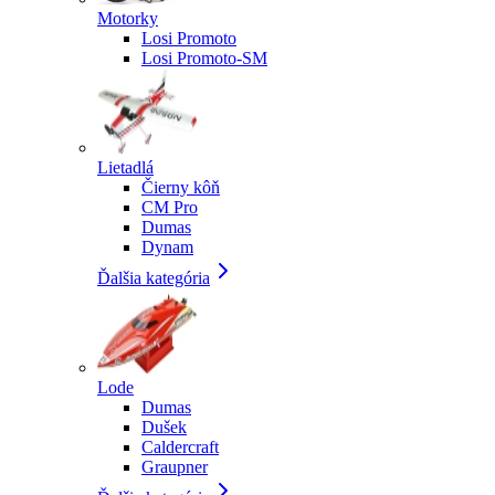
Motorky
Losi Promoto
Losi Promoto-SM
Lietadlá
Čierny kôň
CM Pro
Dumas
Dynam
Ďalšia kategória
Lode
Dumas
Dušek
Caldercraft
Graupner