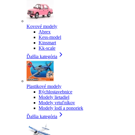
Kovové modely
Abrex
Kess-model
Kinsmart
Kk-scale
Ďalšia kategória
Plastikové modely
Rýchlostavebnice
Modely lietadiel
Modely vrtuľníkov
Modely lodí a ponoriek
Ďalšia kategória