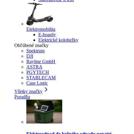
Elektromobilita
E-boardy
Elektrické kolobežky
Obľúbené značky
Spektrum
DJI
Rayline GmbH
ASTRA
PGYTECH
STABLECAM
Case Logic
Všetky značky
Poradňa
Elektroodpad do bežného odpadu nepatrí