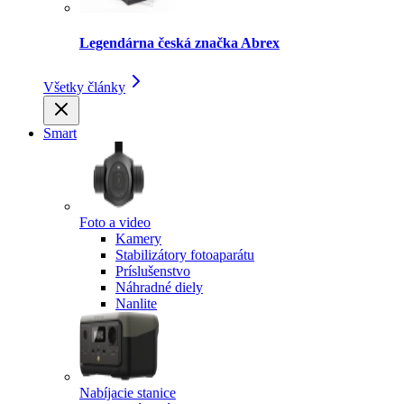
Legendárna česká značka Abrex
Všetky články
Smart
Foto a video
Kamery
Stabilizátory fotoaparátu
Príslušenstvo
Náhradné diely
Nanlite
Nabíjacie stanice