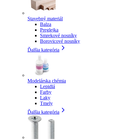
Stavebný materiál
Balza
Preglejka
Smrekové nosníky
Borovicové nosníky
Ďalšia kategória
Modelárska chémia
Lepidlá
Farby
Laky
Tmely
Ďalšia kategória