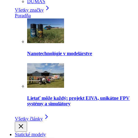
DUMAS
Všetky značky
Poradňa
Nanotechnológie v modelárstve
Lietať môže každý: projekt EIVA, unikátne FPV
systémy a simulátory
Všetky články
Statické modely