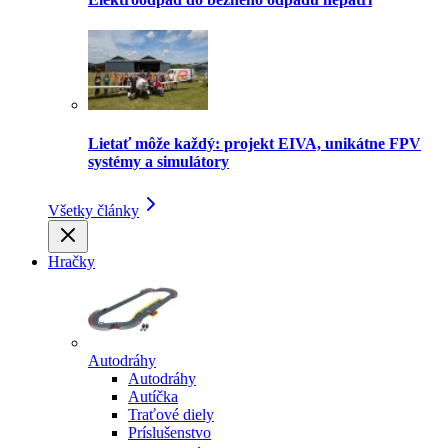
Lietať môže každý: projekt EIVA, unikátne FPV
systémy a simulátory
Všetky články
Hračky
Autodráhy
Autodráhy
Autíčka
Traťové diely
Príslušenstvo