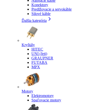
Nabíjacie káble
Konektory
Predlžovacie a servokáble
Silové káble
Ďalšia kategória
Kryštály
HITEC
UNI (Jeti)
GRAUPNER
FUTABA
MPX
Motory
Elektromotory
Spaľovacie motory