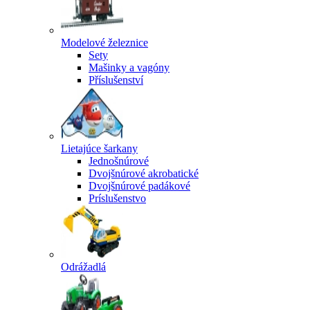
Modelové železnice
Sety
Mašinky a vagóny
Příslušenství
Lietajúce šarkany
Jednošnúrové
Dvojšnúrové akrobatické
Dvojšnúrové padákové
Príslušenstvo
Odrážadlá