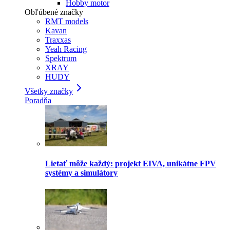
Hobby motor
Obľúbené značky
RMT models
Kavan
Traxxas
Yeah Racing
Spektrum
XRAY
HUDY
Všetky značky
Poradňa
Lietať môže každý: projekt EIVA, unikátne FPV
systémy a simulátory