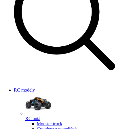
RC modely
RC autá
Monster truck
Crawlery a expedičné