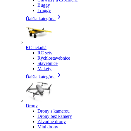
Buggy
Truggy
Ďalšia kategória
RC lietadlá
RC sety
Rýchlostavebnice
Stavebnice
Makety
Ďalšia kategória
Drony
Drony s kamerou
Drony bez kamery
Závodné drony
Mini drony