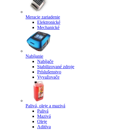
Meracie zariadenie
Elektronické
Mechanické
Nabíjanie
Nabíjače
Stabilizované zdroje
Príslušenstvo
Vyvažovače
Palivá, oleje a mazivá
Palivá
Mazivá
Oleje
Aditíva