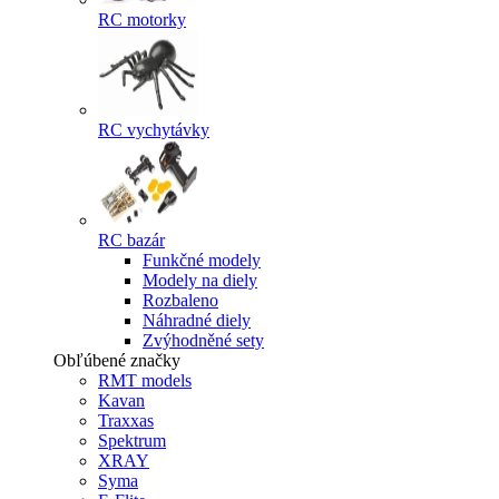
RC motorky
RC vychytávky
RC bazár
Funkčné modely
Modely na diely
Rozbaleno
Náhradné diely
Zvýhodněné sety
Obľúbené značky
RMT models
Kavan
Traxxas
Spektrum
XRAY
Syma