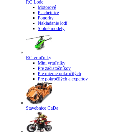
RC Lode
Motorové
Plachetnice
Ponorky
Nakladanie lodí
Stolné modely
RC vrtuľníky
Mini vrtuľníky
Pre začiatočníkov
Pre mierne pokročilých
Pre pokročilých a expertov
Stavebnice CaDa