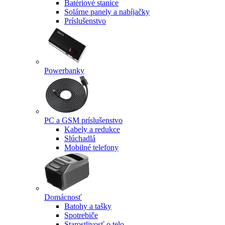
Batériové stanice
Solárne panely a nabíjačky
Príslušenstvo
Powerbanky
PC a GSM príslušenstvo
Kabely a redukce
Slúchadlá
Mobilné telefony
Domácnosť
Batohy a tašky
Spotrebiče
Starostlivosť o telo