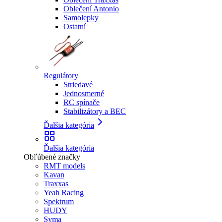
Oblečení Antonio
Samolepky
Ostatní
Regulátory
Striedavé
Jednosmerné
RC spínače
Stabilizátory a BEC
Ďalšia kategória
Ďalšia kategória
Obľúbené značky
RMT models
Kavan
Traxxas
Yeah Racing
Spektrum
HUDY
Syma