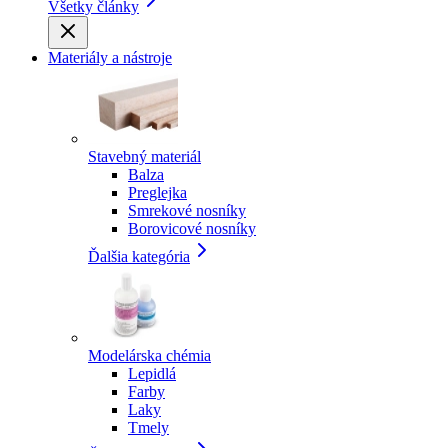
Všetky články
Materiály a nástroje
Stavebný materiál
Balza
Preglejka
Smrekové nosníky
Borovicové nosníky
Ďalšia kategória
Modelárska chémia
Lepidlá
Farby
Laky
Tmely