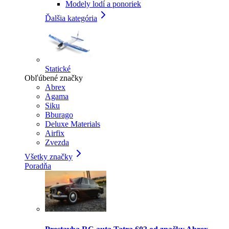
Modely lodí a ponoriek
Ďalšia kategória
Statické
Obľúbené značky
Abrex
Agama
Siku
Bburago
Deluxe Materials
Airfix
Zvezda
Všetky značky
Poradňa