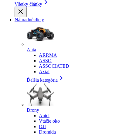
Všetky články
Náhradné diely
Autá
ARRMA
ASSO
ASSOCIATED
Axial
Ďalšia kategória
Drony
Autel
Vtáčie oko
DJI
Dromida