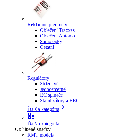
Reklamné predmety
Oblečení Traxxas
Oblečení Antonio
Samolepky
Ostatní
Regulátory
Striedavé
Jednosmerné
RC spínače
Stabilizátory a BEC
Ďalšia kategória
Ďalšia kategória
Obľúbené značky
RMT models