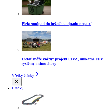
Elektroodpad do bežného odpadu nepatrí
Lietať môže každý: projekt EIVA, unikátne FPV
systémy a simulátory
Všetky články
Hračky