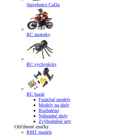
Stavebnice CaDa
RC motorky
RC vychytávky
RC bazár
Funkčné modely
Modely na diely
Rozbaleno
Náhradné diely
Zvýhodněné sety
Obľúbené značky
RMT models