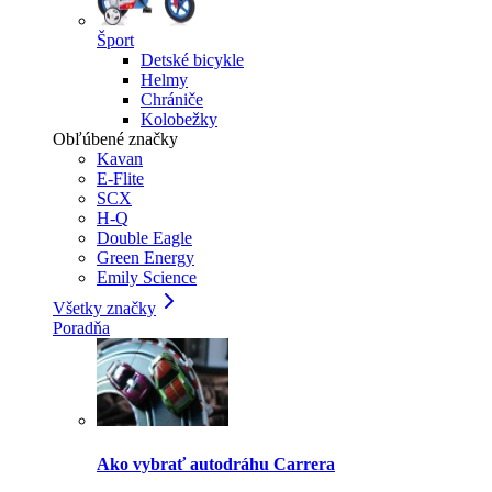
Šport
Detské bicykle
Helmy
Chrániče
Kolobežky
Obľúbené značky
Kavan
E-Flite
SCX
H-Q
Double Eagle
Green Energy
Emily Science
Všetky značky
Poradňa
Ako vybrať autodráhu Carrera