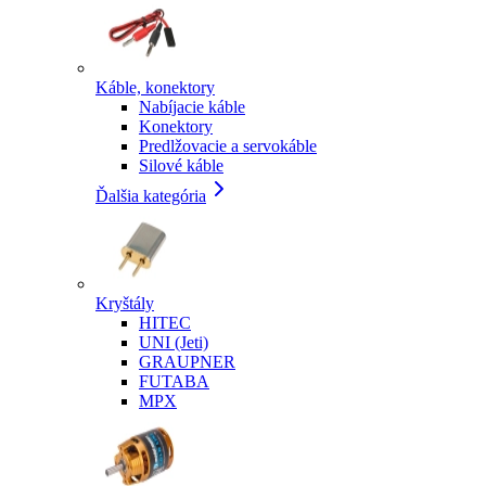
Káble, konektory
Nabíjacie káble
Konektory
Predlžovacie a servokáble
Silové káble
Ďalšia kategória
Kryštály
HITEC
UNI (Jeti)
GRAUPNER
FUTABA
MPX