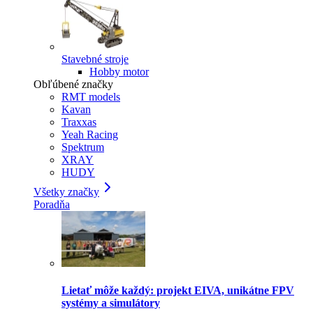
Stavebné stroje
Hobby motor
Obľúbené značky
RMT models
Kavan
Traxxas
Yeah Racing
Spektrum
XRAY
HUDY
Všetky značky
Poradňa
Lietať môže každý: projekt EIVA, unikátne FPV
systémy a simulátory