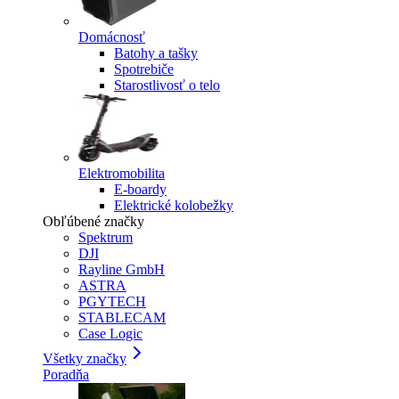
Domácnosť
Batohy a tašky
Spotrebiče
Starostlivosť o telo
Elektromobilita
E-boardy
Elektrické kolobežky
Obľúbené značky
Spektrum
DJI
Rayline GmbH
ASTRA
PGYTECH
STABLECAM
Case Logic
Všetky značky
Poradňa