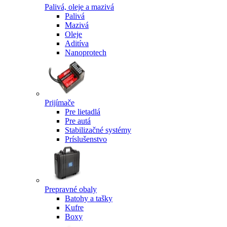
Palivá, oleje a mazivá
Palivá
Mazivá
Oleje
Aditíva
Nanoprotech
Prijímače
Pre lietadlá
Pre autá
Stabilizačné systémy
Príslušenstvo
Prepravné obaly
Batohy a tašky
Kufre
Boxy