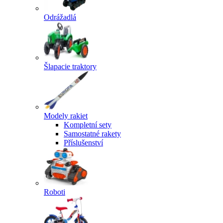
Odrážadlá
Šlapacie traktory
Modely rakiet
Kompletní sety
Samostatné rakety
Příslušenství
Roboti