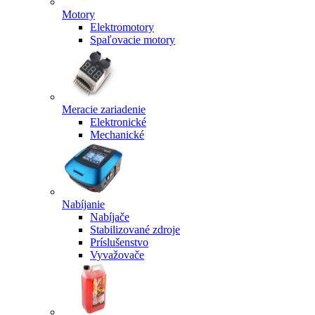
Motory
Elektromotory
Spaľovacie motory
Meracie zariadenie
Elektronické
Mechanické
Nabíjanie
Nabíjače
Stabilizované zdroje
Príslušenstvo
Vyvažovače