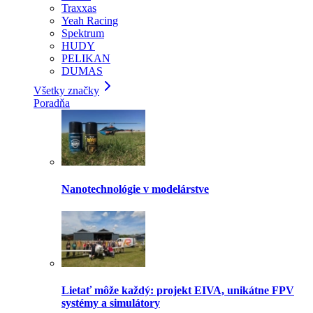
Traxxas
Yeah Racing
Spektrum
HUDY
PELIKAN
DUMAS
Všetky značky
Poradňa
Nanotechnológie v modelárstve
Lietať môže každý: projekt EIVA, unikátne FPV
systémy a simulátory