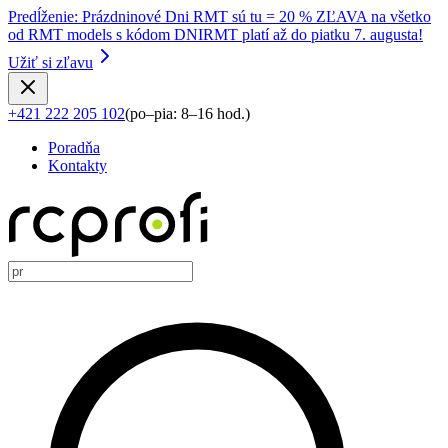
Predĺženie
:
Prázdninové Dni RMT sú tu = 20 % ZĽAVA na všetko
od RMT models s kódom DNIRMT platí až do piatku 7. augusta!
Užiť si zľavu
+421 222 205 102
(
po–pia: 8–16 hod.
)
Poradňa
Kontakty