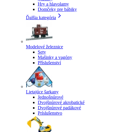
Hry a hlavolamy
Domčeky pre bábiky
Ďalšia kategória
Modelové železnice
Sety
Mašinky a vagóny
Příslušenství
Lietajúce šarkany
Jednošnúrové
Dvojšnúrové akrobatické
Dvojšnúrové padákové
Príslušenstvo