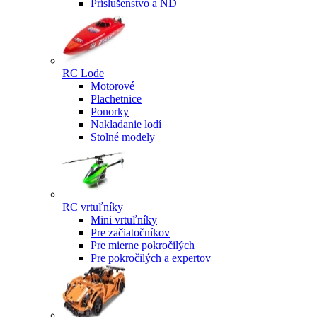
Príslušenstvo a ND
RC Lode
Motorové
Plachetnice
Ponorky
Nakladanie lodí
Stolné modely
RC vrtuľníky
Mini vrtuľníky
Pre začiatočníkov
Pre mierne pokročilých
Pre pokročilých a expertov