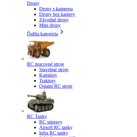
Drony
Drony s kamerou
Drony bez kamery
Závodné drony
Mini drony
Ďalšia kategória
RC pracovné stroje
Stavebné stroje
Kamióny
Traktory
Ostatní RC stroje
RC Tanky
RC súpravy
Airsoft RC tanky
Infra RC tanky