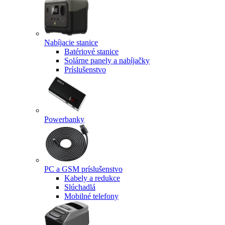
Nabíjacie stanice
Batériové stanice
Solárne panely a nabíjačky
Príslušenstvo
Powerbanky
PC a GSM príslušenstvo
Kabely a redukce
Slúchadlá
Mobilné telefony