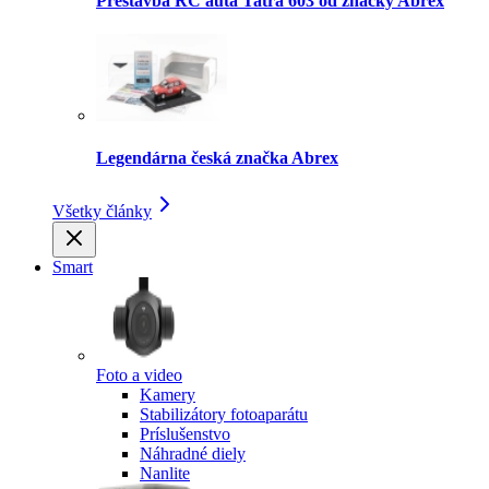
Prestavba RC auta Tatra 603 od značky Abrex
Legendárna česká značka Abrex
Všetky články
Smart
Foto a video
Kamery
Stabilizátory fotoaparátu
Príslušenstvo
Náhradné diely
Nanlite