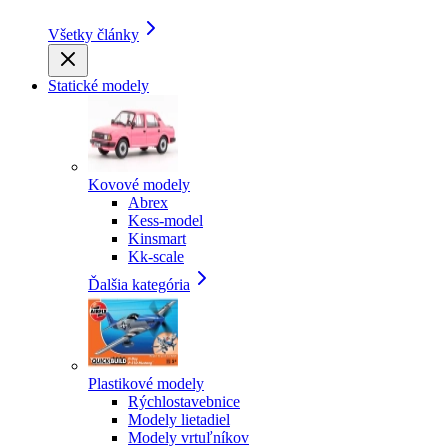
Všetky články
Statické modely
Kovové modely
Abrex
Kess-model
Kinsmart
Kk-scale
Ďalšia kategória
Plastikové modely
Rýchlostavebnice
Modely lietadiel
Modely vrtuľníkov