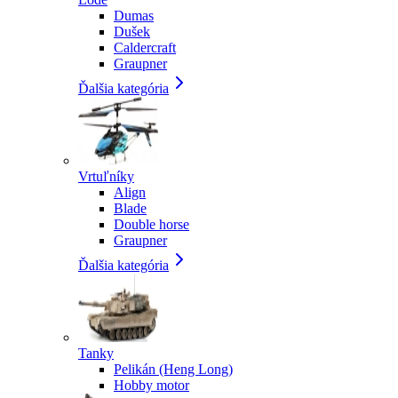
Dumas
Dušek
Caldercraft
Graupner
Ďalšia kategória
Vrtuľníky
Align
Blade
Double horse
Graupner
Ďalšia kategória
Tanky
Pelikán (Heng Long)
Hobby motor