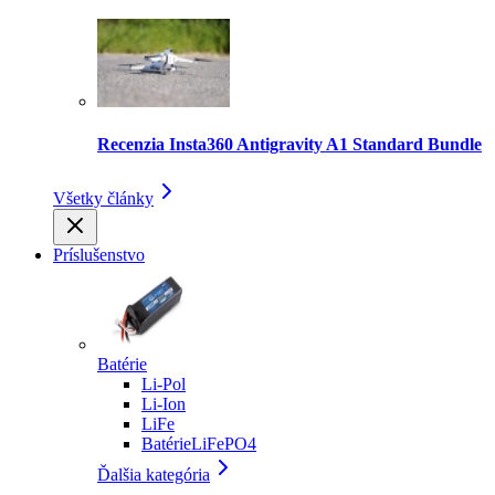
Recenzia Insta360 Antigravity A1 Standard Bundle
Všetky články
Príslušenstvo
Batérie
Li-Pol
Li-Ion
LiFe
BatérieLiFePO4
Ďalšia kategória