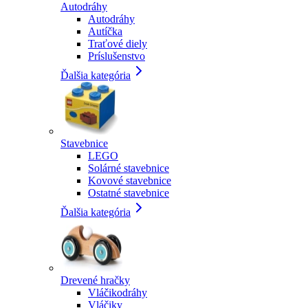
Autodráhy
Autodráhy
Autíčka
Traťové diely
Príslušenstvo
Ďalšia kategória
Stavebnice
LEGO
Solárné stavebnice
Kovové stavebnice
Ostatné stavebnice
Ďalšia kategória
Drevené hračky
Vláčikodráhy
Vláčiky