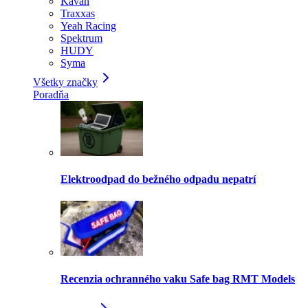
Kavan
Traxxas
Yeah Racing
Spektrum
HUDY
Syma
Všetky značky
Poradňa
Elektroodpad do bežného odpadu nepatrí
Recenzia ochranného vaku Safe bag RMT Models