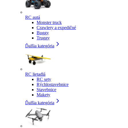
RC autá
Monster truck
Crawlery a expedičné
Buggy
Truggy
Ďalšia kategória
RC lietadlá
RC sety
Rýchlostavebnice
Stavebnice
Makety
Ďalšia kategória