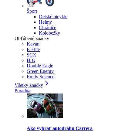
Šport
Detské bicykle
Helmy
Chrániče
Kolobežky
Obľúbené značky
Kavan
E-Flite
SCX
H-Q
Double Eagle
Green Energy
Emily Science
Všetky značky
Poradňa
Ako vybrať autodráhu Carrera