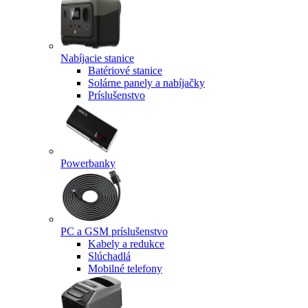
Nabíjacie stanice
Batériové stanice
Solárne panely a nabíjačky
Príslušenstvo
Powerbanky
PC a GSM príslušenstvo
Kabely a redukce
Slúchadlá
Mobilné telefony