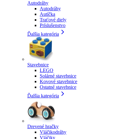
Autodráhy
Autodráhy
Autíčka
Traťové diely
Príslušenstvo
Ďalšia kategória
Stavebnice
LEGO
Solárné stavebnice
Kovové stavebnice
Ostatné stavebnice
Ďalšia kategória
Drevené hračky
Vláčikodráhy
Vláčiky