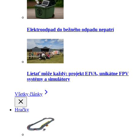
Elektroodpad do bežného odpadu nepatrí
Lietať môže každý: projekt EIVA, unikátne FPV
systémy a simulátory
Všetky články
Hračky