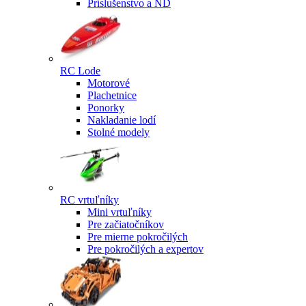
Príslušenstvo a ND
RC Lode
Motorové
Plachetnice
Ponorky
Nakladanie lodí
Stolné modely
RC vrtuľníky
Mini vrtuľníky
Pre začiatočníkov
Pre mierne pokročilých
Pre pokročilých a expertov