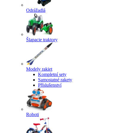
Odrážadlá
Šlapacie traktory
Modely rakiet
Kompletní sety
Samostatné rakety
Příslušenství
Roboti