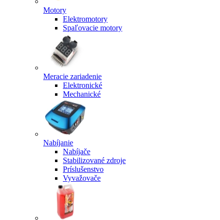
Motory
Elektromotory
Spaľovacie motory
Meracie zariadenie
Elektronické
Mechanické
Nabíjanie
Nabíjače
Stabilizované zdroje
Príslušenstvo
Vyvažovače