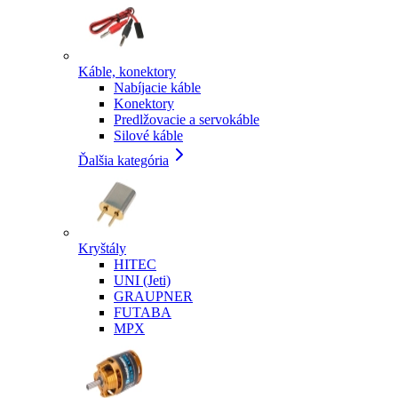
Káble, konektory
Nabíjacie káble
Konektory
Predlžovacie a servokáble
Silové káble
Ďalšia kategória
Kryštály
HITEC
UNI (Jeti)
GRAUPNER
FUTABA
MPX