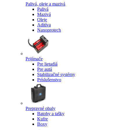
Palivá, oleje a mazivá
Palivá
Mazivá
Oleje
Aditíva
Nanoprotech
Prijímače
Pre lietadlá
Pre autá
Stabilizačné systémy
Príslušenstvo
Prepravné obaly
Batohy a tašky
Kufre
Boxy