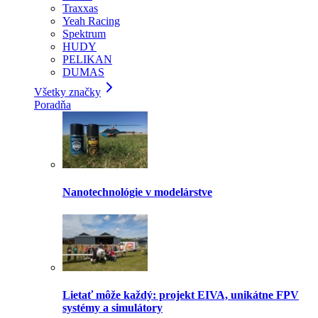
Traxxas
Yeah Racing
Spektrum
HUDY
PELIKAN
DUMAS
Všetky značky
Poradňa
Nanotechnológie v modelárstve
Lietať môže každý: projekt EIVA, unikátne FPV
systémy a simulátory