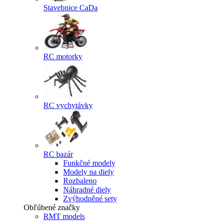
Stavebnice CaDa
RC motorky
RC vychytávky
RC bazár
Funkčné modely
Modely na diely
Rozbaleno
Náhradné diely
Zvýhodněné sety
Obľúbené značky
RMT models