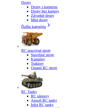
Drony
Drony s kamerou
Drony bez kamery
Závodné drony
Mini drony
Ďalšia kategória
RC pracovné stroje
Stavebné stroje
Kamióny
Traktory
Ostatní RC stroje
RC Tanky
RC súpravy
Airsoft RC tanky
Infra RC tanky