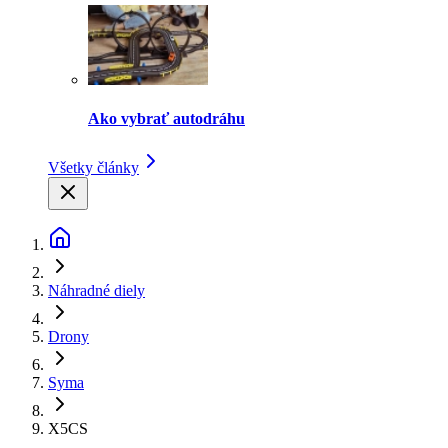
Ako vybrať autodráhu
Všetky články
Náhradné diely
Drony
Syma
X5CS