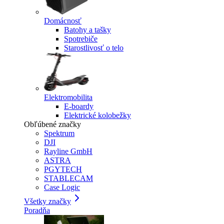
Domácnosť
Batohy a tašky
Spotrebiče
Starostlivosť o telo
Elektromobilita
E-boardy
Elektrické kolobežky
Obľúbené značky
Spektrum
DJI
Rayline GmbH
ASTRA
PGYTECH
STABLECAM
Case Logic
Všetky značky
Poradňa