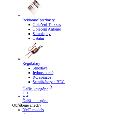
Reklamné predmety
Oblečení Traxxas
Oblečení Antonio
Samolepky
Ostatní
Regulátory
Striedavé
Jednosmerné
RC spínače
Stabilizátory a BEC
Ďalšia kategória
Ďalšia kategória
Obľúbené značky
RMT models