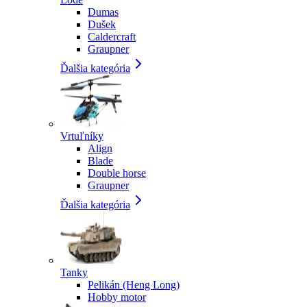
Dumas
Dušek
Caldercraft
Graupner
Ďalšia kategória
Vrtuľníky
Align
Blade
Double horse
Graupner
Ďalšia kategória
Tanky
Pelikán (Heng Long)
Hobby motor