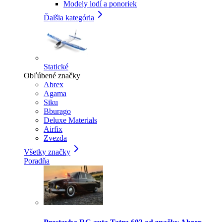
Modely lodí a ponoriek
Ďalšia kategória
Statické
Obľúbené značky
Abrex
Agama
Siku
Bburago
Deluxe Materials
Airfix
Zvezda
Všetky značky
Poradňa