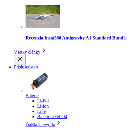
Recenzia Insta360 Antigravity A1 Standard Bundle
Všetky články
Príslušenstvo
Batérie
Li-Pol
Li-Ion
LiFe
BatérieLiFePO4
Ďalšia kategória