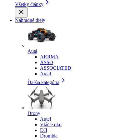
Všetky články
Náhradné diely
Autá
ARRMA
ASSO
ASSOCIATED
Axial
Ďalšia kategória
Drony
Autel
Vtáčie oko
DJI
Dromida