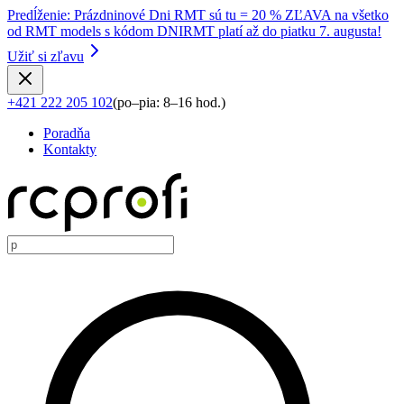
Predĺženie
:
Prázdninové Dni RMT sú tu = 20 % ZĽAVA na všetko
od RMT models s kódom DNIRMT platí až do piatku 7. augusta!
Užiť si zľavu
+421 222 205 102
(
po–pia: 8–16 hod.
)
Poradňa
Kontakty