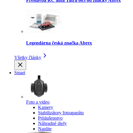
Prestavba RC auta Tatra 603 od značky Abrex
Legendárna česká značka Abrex
Všetky články
Smart
Foto a video
Kamery
Stabilizátory fotoaparátu
Príslušenstvo
Náhradné diely
Nanlite