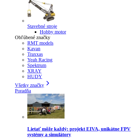
Stavebné stroje
Hobby motor
Obľúbené značky
RMT models
Kavan
Traxxas
Yeah Racing
Spektrum
XRAY
HUDY
Všetky značky
Poradňa
Lietať môže každý: projekt EIVA, unikátne FPV
systémy a simulátory