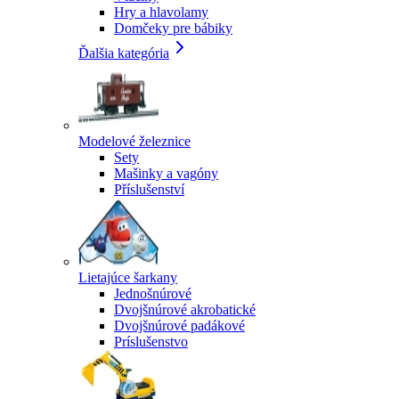
Hry a hlavolamy
Domčeky pre bábiky
Ďalšia kategória
Modelové železnice
Sety
Mašinky a vagóny
Příslušenství
Lietajúce šarkany
Jednošnúrové
Dvojšnúrové akrobatické
Dvojšnúrové padákové
Príslušenstvo