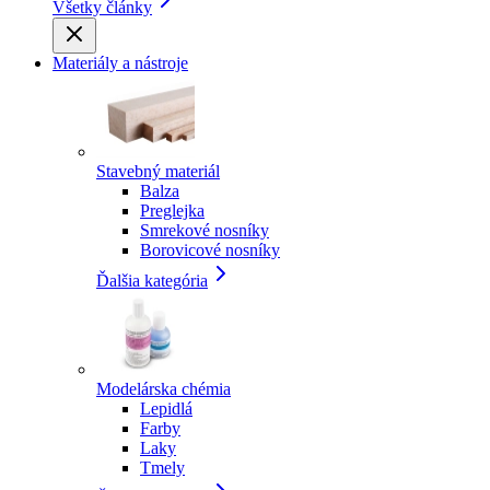
Všetky články
Materiály a nástroje
Stavebný materiál
Balza
Preglejka
Smrekové nosníky
Borovicové nosníky
Ďalšia kategória
Modelárska chémia
Lepidlá
Farby
Laky
Tmely