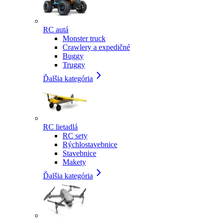
RC autá
Monster truck
Crawlery a expedičné
Buggy
Truggy
Ďalšia kategória
RC lietadlá
RC sety
Rýchlostavebnice
Stavebnice
Makety
Ďalšia kategória