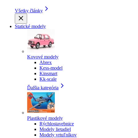
Všetky články
Statické modely
Kovové modely
Abrex
Kess-model
Kinsmart
Kk-scale
Ďalšia kategória
Plastikové modely
Rýchlostavebnice
Modely lietadiel
Modely vrtuľníkov