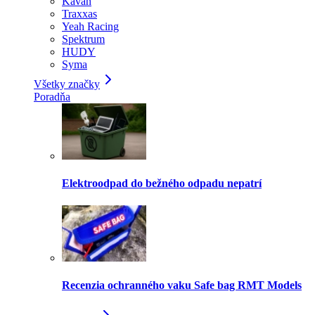
Kavan
Traxxas
Yeah Racing
Spektrum
HUDY
Syma
Všetky značky
Poradňa
Elektroodpad do bežného odpadu nepatrí
Recenzia ochranného vaku Safe bag RMT Models