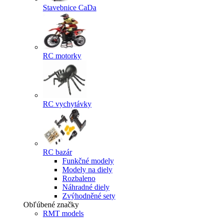
Stavebnice CaDa
RC motorky
RC vychytávky
RC bazár
Funkčné modely
Modely na diely
Rozbaleno
Náhradné diely
Zvýhodněné sety
Obľúbené značky
RMT models