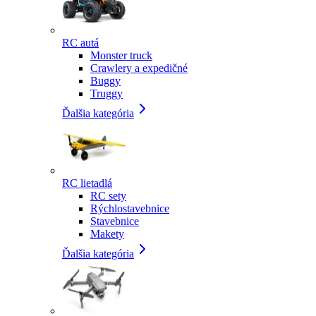
RC autá
Monster truck
Crawlery a expedičné
Buggy
Truggy
Ďalšia kategória
RC lietadlá
RC sety
Rýchlostavebnice
Stavebnice
Makety
Ďalšia kategória