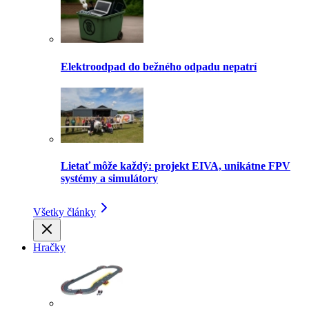
Elektroodpad do bežného odpadu nepatrí
Lietať môže každý: projekt EIVA, unikátne FPV
systémy a simulátory
Všetky články
Hračky