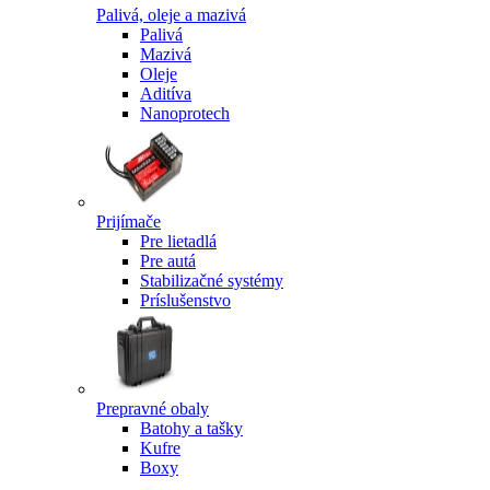
Palivá, oleje a mazivá
Palivá
Mazivá
Oleje
Aditíva
Nanoprotech
Prijímače
Pre lietadlá
Pre autá
Stabilizačné systémy
Príslušenstvo
Prepravné obaly
Batohy a tašky
Kufre
Boxy