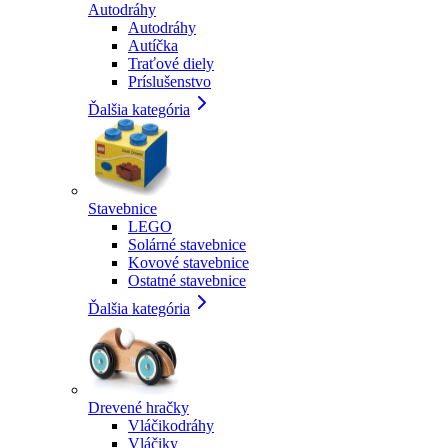
Autodráhy
Autodráhy
Autíčka
Traťové diely
Príslušenstvo
Ďalšia kategória
Stavebnice
LEGO
Solárné stavebnice
Kovové stavebnice
Ostatné stavebnice
Ďalšia kategória
Drevené hračky
Vláčikodráhy
Vláčiky