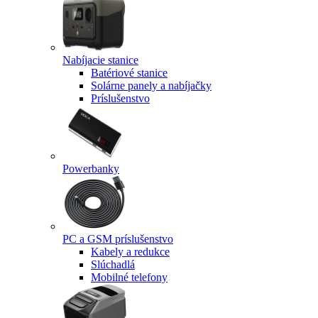
Nabíjacie stanice
Batériové stanice
Solárne panely a nabíjačky
Príslušenstvo
Powerbanky
PC a GSM príslušenstvo
Kabely a redukce
Slúchadlá
Mobilné telefony