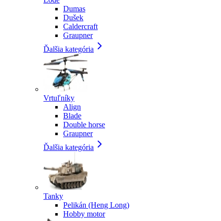
Dumas
Dušek
Caldercraft
Graupner
Ďalšia kategória
Vrtuľníky
Align
Blade
Double horse
Graupner
Ďalšia kategória
Tanky
Pelikán (Heng Long)
Hobby motor