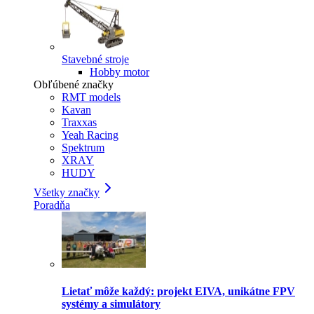
Stavebné stroje
Hobby motor
Obľúbené značky
RMT models
Kavan
Traxxas
Yeah Racing
Spektrum
XRAY
HUDY
Všetky značky
Poradňa
Lietať môže každý: projekt EIVA, unikátne FPV
systémy a simulátory