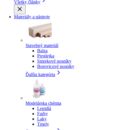
Všetky články
Materiály a nástroje
Stavebný materiál
Balza
Preglejka
Smrekové nosníky
Borovicové nosníky
Ďalšia kategória
Modelárska chémia
Lepidlá
Farby
Laky
Tmely