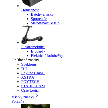
Domácnosť
Batohy a tašky
Spotrebiče
Starostlivosť o telo
Elektromobilita
E-boardy
Elektrické kolobežky
Obľúbené značky
Spektrum
DJI
Rayline GmbH
ASTRA
PGYTECH
STABLECAM
Case Logic
Všetky značky
Poradňa