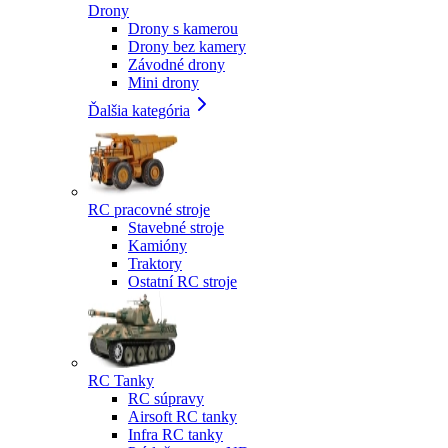
Drony
Drony s kamerou
Drony bez kamery
Závodné drony
Mini drony
Ďalšia kategória
RC pracovné stroje
Stavebné stroje
Kamióny
Traktory
Ostatní RC stroje
RC Tanky
RC súpravy
Airsoft RC tanky
Infra RC tanky