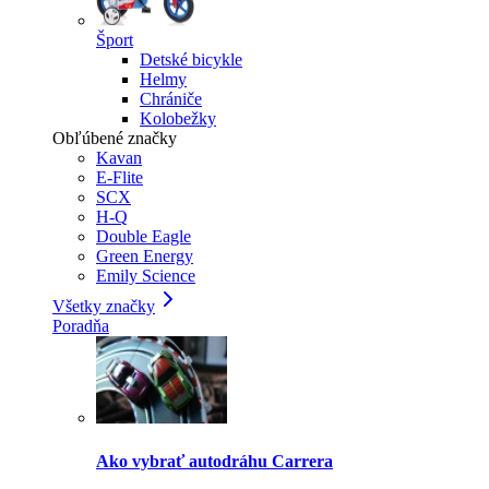
Šport
Detské bicykle
Helmy
Chrániče
Kolobežky
Obľúbené značky
Kavan
E-Flite
SCX
H-Q
Double Eagle
Green Energy
Emily Science
Všetky značky
Poradňa
Ako vybrať autodráhu Carrera