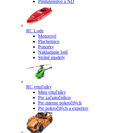
Príslušenstvo a ND
RC Lode
Motorové
Plachetnice
Ponorky
Nakladanie lodí
Stolné modely
RC vrtuľníky
Mini vrtuľníky
Pre začiatočníkov
Pre mierne pokročilých
Pre pokročilých a expertov