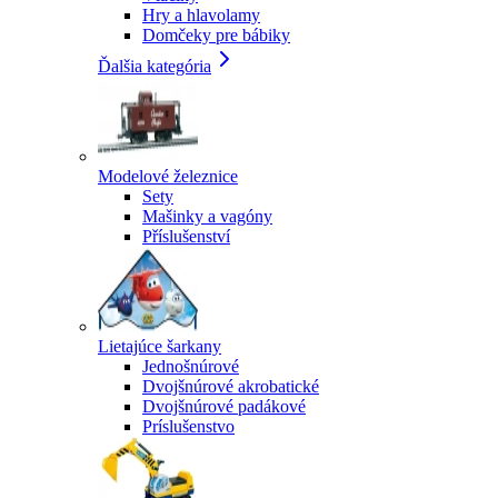
Hry a hlavolamy
Domčeky pre bábiky
Ďalšia kategória
Modelové železnice
Sety
Mašinky a vagóny
Příslušenství
Lietajúce šarkany
Jednošnúrové
Dvojšnúrové akrobatické
Dvojšnúrové padákové
Príslušenstvo