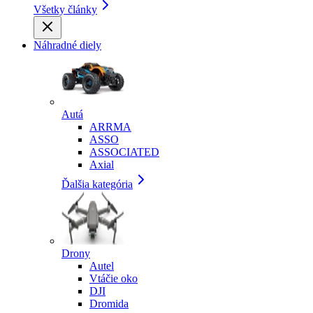
Všetky články
Náhradné diely
Autá
ARRMA
ASSO
ASSOCIATED
Axial
Ďalšia kategória
Drony
Autel
Vtáčie oko
DJI
Dromida