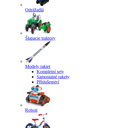
Odrážadlá
Šlapacie traktory
Modely rakiet
Kompletní sety
Samostatné rakety
Příslušenství
Roboti