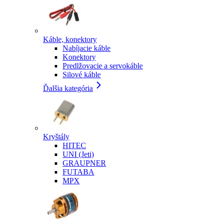
Káble, konektory
Nabíjacie káble
Konektory
Predlžovacie a servokáble
Silové káble
Ďalšia kategória
Kryštály
HITEC
UNI (Jeti)
GRAUPNER
FUTABA
MPX