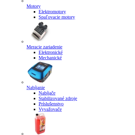
Motory
Elektromotory
Spaľovacie motory
Meracie zariadenie
Elektronické
Mechanické
Nabíjanie
Nabíjače
Stabilizované zdroje
Príslušenstvo
Vyvažovače