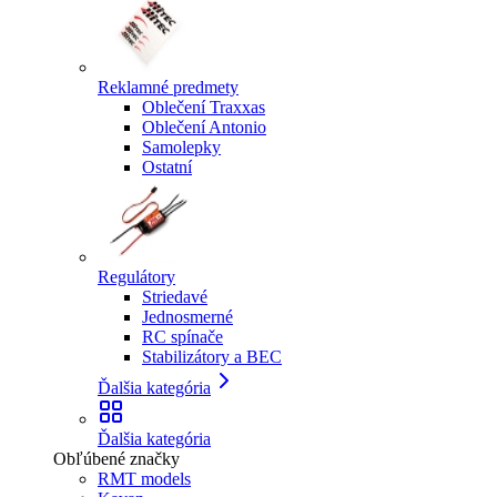
Reklamné predmety
Oblečení Traxxas
Oblečení Antonio
Samolepky
Ostatní
Regulátory
Striedavé
Jednosmerné
RC spínače
Stabilizátory a BEC
Ďalšia kategória
Ďalšia kategória
Obľúbené značky
RMT models