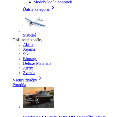
Modely lodí a ponoriek
Ďalšia kategória
Statické
Obľúbené značky
Abrex
Agama
Siku
Bburago
Deluxe Materials
Airfix
Zvezda
Všetky značky
Poradňa