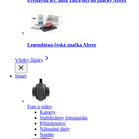
Prestavba RC auta Tatra 603 od značky Abrex
Legendárna česká značka Abrex
Všetky články
Smart
Foto a video
Kamery
Stabilizátory fotoaparátu
Príslušenstvo
Náhradné diely
Nanlite