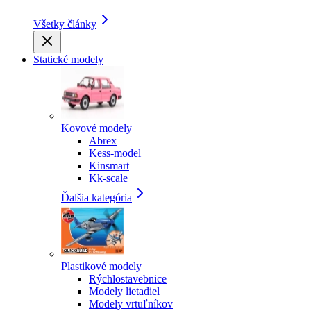
Všetky články
Statické modely
Kovové modely
Abrex
Kess-model
Kinsmart
Kk-scale
Ďalšia kategória
Plastikové modely
Rýchlostavebnice
Modely lietadiel
Modely vrtuľníkov