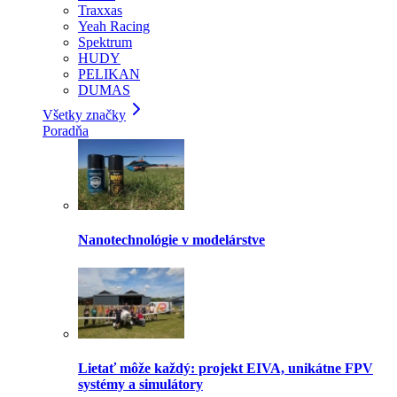
Traxxas
Yeah Racing
Spektrum
HUDY
PELIKAN
DUMAS
Všetky značky
Poradňa
Nanotechnológie v modelárstve
Lietať môže každý: projekt EIVA, unikátne FPV
systémy a simulátory