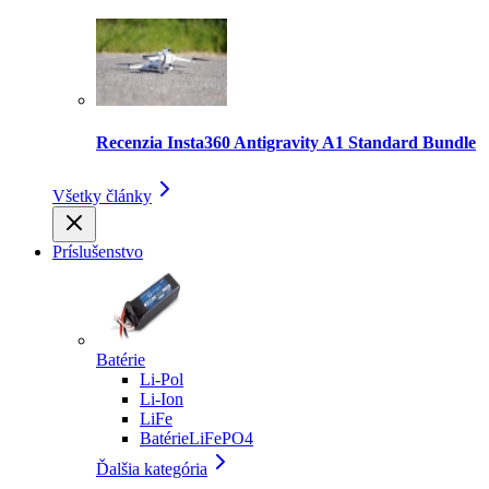
Recenzia Insta360 Antigravity A1 Standard Bundle
Všetky články
Príslušenstvo
Batérie
Li-Pol
Li-Ion
LiFe
BatérieLiFePO4
Ďalšia kategória