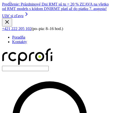
Predĺženie
:
Prázdninové Dni RMT sú tu = 20 % ZĽAVA na všetko
od RMT models s kódom DNIRMT platí až do piatku 7. augusta!
Užiť si zľavu
+421 222 205 102
(
po–pia: 8–16 hod.
)
Poradňa
Kontakty