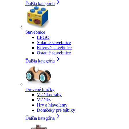
Ďalšia kategória
Stavebnice
LEGO
Solárné stavebnice
Kovové stavebnice
Ostatné stavebnice
Ďalšia kategória
Drevené hračky
Vláčikodráhy
Vláčiky
Hry a hlavolamy
Domčeky pre bábiky
Ďalšia kategória