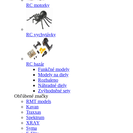
RC motorky
RC vychytávky
RC bazár
Funkčné modely
Modely na diely
Rozbaleno
Náhradné diely
Zvýhodněné sety
Obľúbené značky
RMT models
Kavan
Traxxas
Spektrum
XRAY
Syma