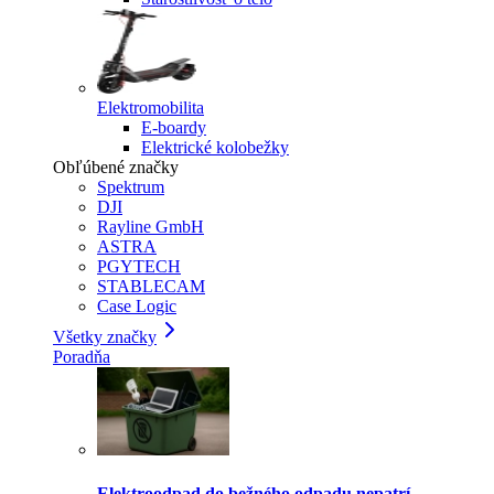
Elektromobilita
E-boardy
Elektrické kolobežky
Obľúbené značky
Spektrum
DJI
Rayline GmbH
ASTRA
PGYTECH
STABLECAM
Case Logic
Všetky značky
Poradňa
Elektroodpad do bežného odpadu nepatrí