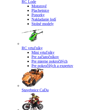
RC Lode
Motorové
Plachetnice
Ponorky
Nakladanie lodí
Stolné modely
RC vrtuľníky
Mini vrtuľníky
Pre začiatočníkov
Pre mierne pokročilých
Pre pokročilých a expertov
Stavebnice CaDa