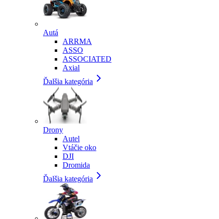
Autá
ARRMA
ASSO
ASSOCIATED
Axial
Ďalšia kategória
Drony
Autel
Vtáčie oko
DJI
Dromida
Ďalšia kategória