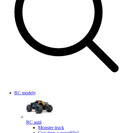
RC modely
RC autá
Monster truck
Crawlery a expedičné