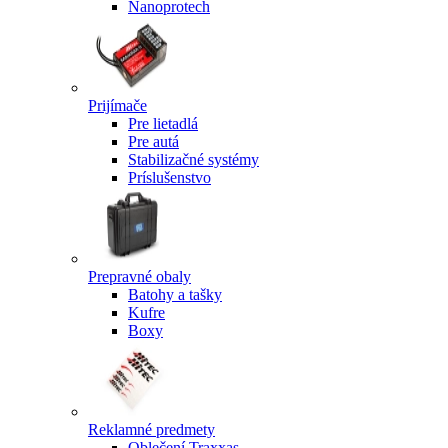
Nanoprotech
Prijímače
Pre lietadlá
Pre autá
Stabilizačné systémy
Príslušenstvo
Prepravné obaly
Batohy a tašky
Kufre
Boxy
Reklamné predmety
Oblečení Traxxas