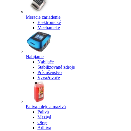
Meracie zariadenie
Elektronické
Mechanické
Nabíjanie
Nabíjače
Stabilizované zdroje
Príslušenstvo
Vyvažovače
Palivá, oleje a mazivá
Palivá
Mazivá
Oleje
Aditíva