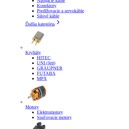
Nabíjacie káble
Konektory
Predlžovacie a servokáble
Silové káble
Ďalšia kategória
Kryštály
HITEC
UNI (Jeti)
GRAUPNER
FUTABA
MPX
Motory
Elektromotory
Spaľovacie motory