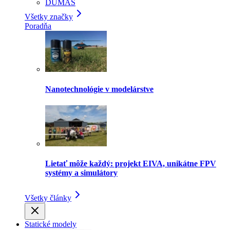
DUMAS
Všetky značky
Poradňa
Nanotechnológie v modelárstve
Lietať môže každý: projekt EIVA, unikátne FPV
systémy a simulátory
Všetky články
Statické modely