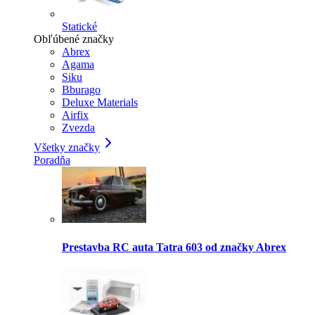
Statické
Obľúbené značky
Abrex
Agama
Siku
Bburago
Deluxe Materials
Airfix
Zvezda
Všetky značky
Poradňa
Prestavba RC auta Tatra 603 od značky Abrex