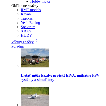
Hobby motor
Obľúbené značky
RMT models
Kavan
Traxxas
Yeah Racing
Spektrum
XRAY
HUDY
Všetky značky
Poradňa
Lietať môže každý: projekt EIVA, unikátne FPV
systémy a simulátory