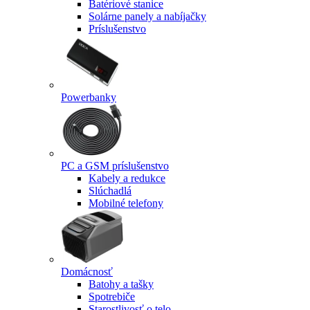
Batériové stanice
Solárne panely a nabíjačky
Príslušenstvo
Powerbanky
PC a GSM príslušenstvo
Kabely a redukce
Slúchadlá
Mobilné telefony
Domácnosť
Batohy a tašky
Spotrebiče
Starostlivosť o telo