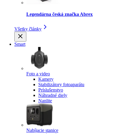
Legendárna česká značka Abrex
Všetky články
Smart
Foto a video
Kamery
Stabilizátory fotoaparátu
Príslušenstvo
Náhradné diely
Nanlite
Nabíjacie stanice