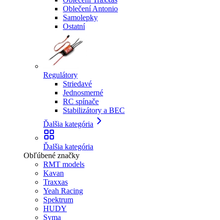
Oblečení Antonio
Samolepky
Ostatní
Regulátory
Striedavé
Jednosmerné
RC spínače
Stabilizátory a BEC
Ďalšia kategória
Ďalšia kategória
Obľúbené značky
RMT models
Kavan
Traxxas
Yeah Racing
Spektrum
HUDY
Syma