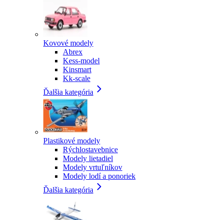
Kovové modely
Abrex
Kess-model
Kinsmart
Kk-scale
Ďalšia kategória
Plastikové modely
Rýchlostavebnice
Modely lietadiel
Modely vrtuľníkov
Modely lodí a ponoriek
Ďalšia kategória