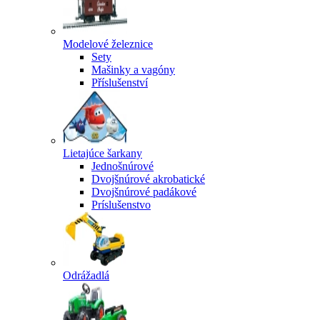
Modelové železnice
Sety
Mašinky a vagóny
Příslušenství
Lietajúce šarkany
Jednošnúrové
Dvojšnúrové akrobatické
Dvojšnúrové padákové
Príslušenstvo
Odrážadlá