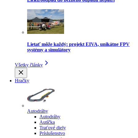
Lietať môže každý: projekt EIVA, unikátne FPV
systémy a simulátory
Všetky články
Hračky
Autodráhy
Autodráhy
Autíčka
Traťové diely
Príslušenstvo