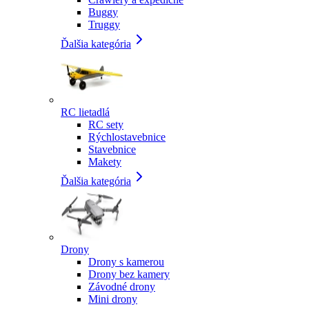
Buggy
Truggy
Ďalšia kategória
RC lietadlá
RC sety
Rýchlostavebnice
Stavebnice
Makety
Ďalšia kategória
Drony
Drony s kamerou
Drony bez kamery
Závodné drony
Mini drony