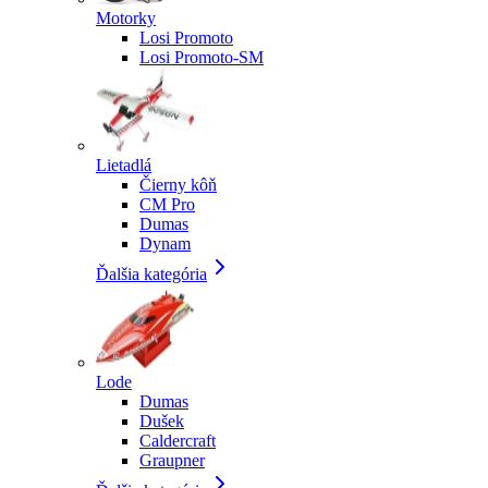
Motorky
Losi Promoto
Losi Promoto-SM
Lietadlá
Čierny kôň
CM Pro
Dumas
Dynam
Ďalšia kategória
Lode
Dumas
Dušek
Caldercraft
Graupner