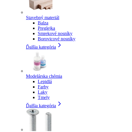
Stavebný materiál
Balza
Preglejka
Smrekové nosníky
Borovicové nosníky
Ďalšia kategória
Modelárska chémia
Lepidlá
Farby
Laky
Tmely
Ďalšia kategória