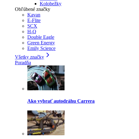
Kolobežky
Obľúbené značky
Kavan
E-Flite
SCX
H-Q
Double Eagle
Green Energy
Emily Science
Všetky značky
Poradňa
Ako vybrať autodráhu Carrera