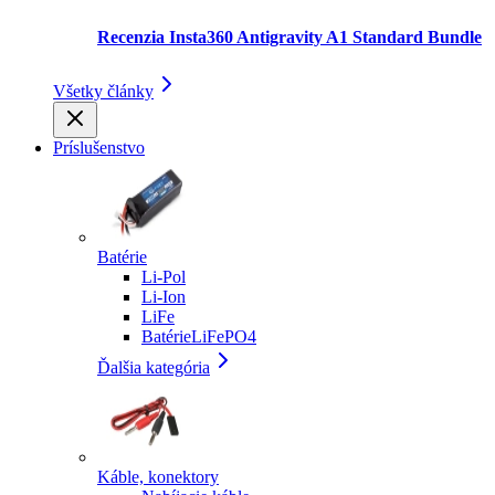
Recenzia Insta360 Antigravity A1 Standard Bundle
Všetky články
Príslušenstvo
Batérie
Li-Pol
Li-Ion
LiFe
BatérieLiFePO4
Ďalšia kategória
Káble, konektory