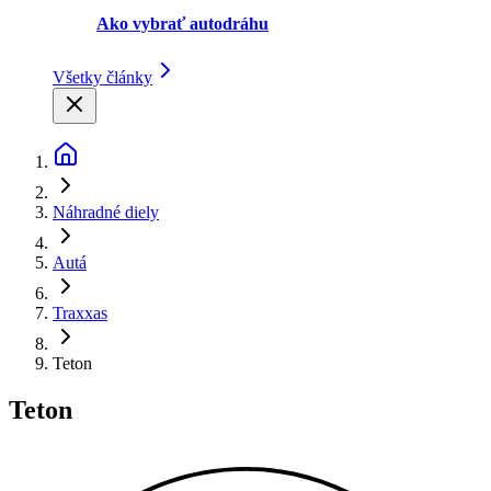
Ako vybrať autodráhu
Všetky články
Náhradné diely
Autá
Traxxas
Teton
Teton