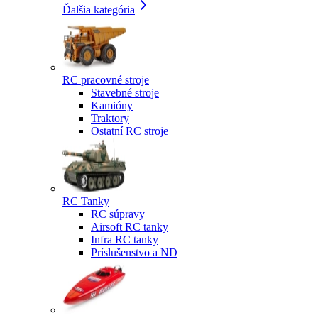
Ďalšia kategória
RC pracovné stroje
Stavebné stroje
Kamióny
Traktory
Ostatní RC stroje
RC Tanky
RC súpravy
Airsoft RC tanky
Infra RC tanky
Príslušenstvo a ND