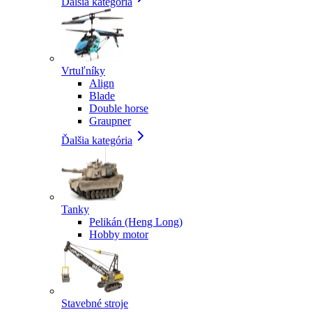
Ďalšia kategória
Vrtuľníky
Align
Blade
Double horse
Graupner
Ďalšia kategória
Tanky
Pelikán (Heng Long)
Hobby motor
Stavebné stroje