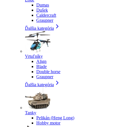
Dumas
Dušek
Caldercraft
Graupner
Ďalšia kategória
Vrtuľníky
Align
Blade
Double horse
Graupner
Ďalšia kategória
Tanky
Pelikán (Heng Long)
Hobby motor