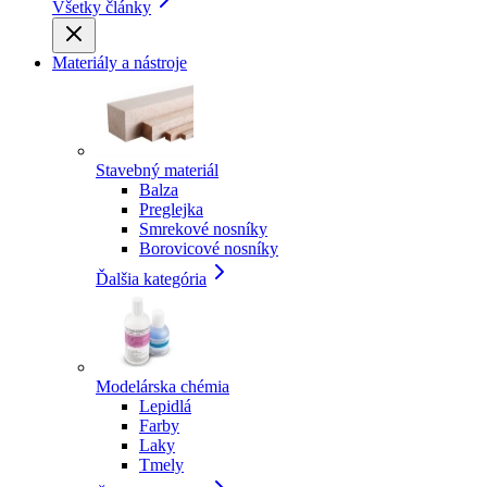
Všetky články
Materiály a nástroje
Stavebný materiál
Balza
Preglejka
Smrekové nosníky
Borovicové nosníky
Ďalšia kategória
Modelárska chémia
Lepidlá
Farby
Laky
Tmely