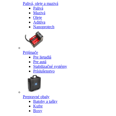
Palivá, oleje a mazivá
Palivá
Mazivá
Oleje
Aditíva
Nanoprotech
Prijímače
Pre lietadlá
Pre autá
Stabilizačné systémy
Príslušenstvo
Prepravné obaly
Batohy a tašky
Kufre
Boxy