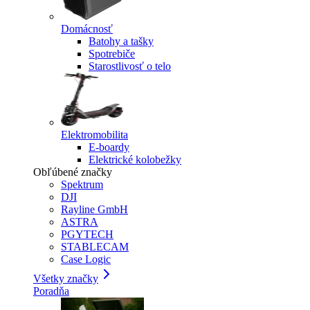
Domácnosť
Batohy a tašky
Spotrebiče
Starostlivosť o telo
Elektromobilita
E-boardy
Elektrické kolobežky
Obľúbené značky
Spektrum
DJI
Rayline GmbH
ASTRA
PGYTECH
STABLECAM
Case Logic
Všetky značky
Poradňa