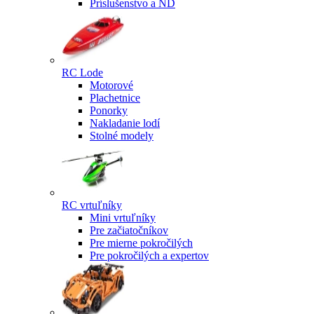
Príslušenstvo a ND
RC Lode
Motorové
Plachetnice
Ponorky
Nakladanie lodí
Stolné modely
RC vrtuľníky
Mini vrtuľníky
Pre začiatočníkov
Pre mierne pokročilých
Pre pokročilých a expertov