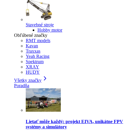
Stavebné stroje
Hobby motor
Obľúbené značky
RMT models
Kavan
Traxxas
Yeah Racing
Spektrum
XRAY
HUDY
Všetky značky
Poradňa
Lietať môže každý: projekt EIVA, unikátne FPV
systémy a simulátory