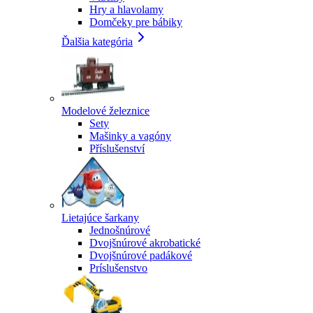
Hry a hlavolamy
Domčeky pre bábiky
Ďalšia kategória
Modelové železnice
Sety
Mašinky a vagóny
Příslušenství
Lietajúce šarkany
Jednošnúrové
Dvojšnúrové akrobatické
Dvojšnúrové padákové
Príslušenstvo