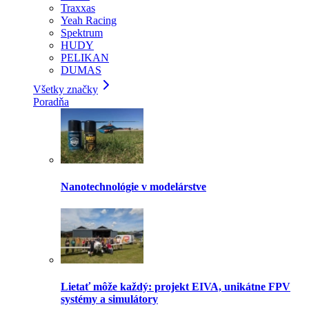
Traxxas
Yeah Racing
Spektrum
HUDY
PELIKAN
DUMAS
Všetky značky
Poradňa
Nanotechnológie v modelárstve
Lietať môže každý: projekt EIVA, unikátne FPV
systémy a simulátory