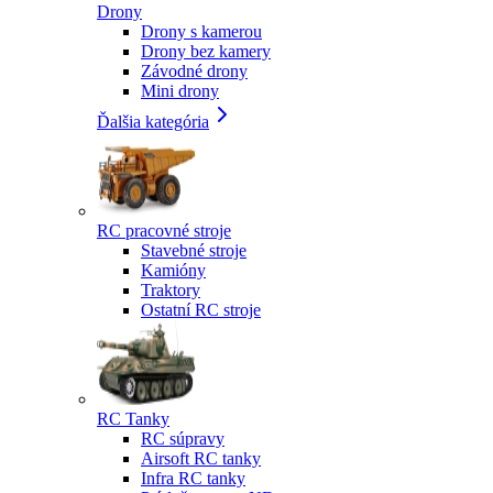
Drony
Drony s kamerou
Drony bez kamery
Závodné drony
Mini drony
Ďalšia kategória
RC pracovné stroje
Stavebné stroje
Kamióny
Traktory
Ostatní RC stroje
RC Tanky
RC súpravy
Airsoft RC tanky
Infra RC tanky