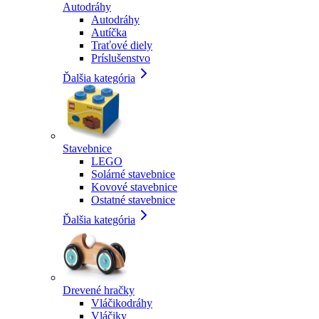
Autodráhy
Autodráhy
Autíčka
Traťové diely
Príslušenstvo
Ďalšia kategória
Stavebnice
LEGO
Solárné stavebnice
Kovové stavebnice
Ostatné stavebnice
Ďalšia kategória
Drevené hračky
Vláčikodráhy
Vláčiky