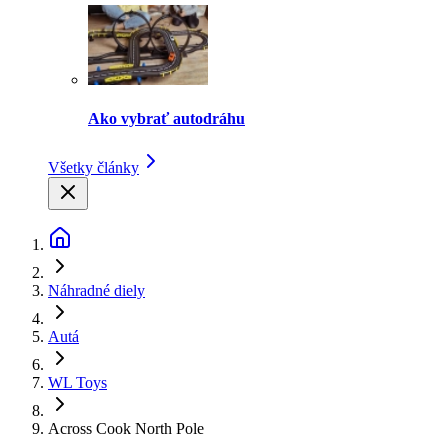
Ako vybrať autodráhu
Všetky články
Náhradné diely
Autá
WL Toys
Across Cook North Pole