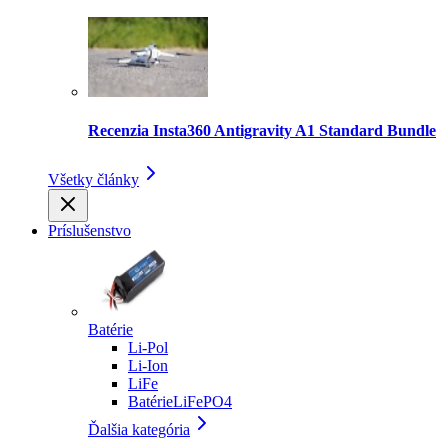
Recenzia Insta360 Antigravity A1 Standard Bundle
Všetky články
Príslušenstvo
Batérie
Li-Pol
Li-Ion
LiFe
BatérieLiFePO4
Ďalšia kategória