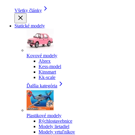
Všetky články
Statické modely
Kovové modely
Abrex
Kess-model
Kinsmart
Kk-scale
Ďalšia kategória
Plastikové modely
Rýchlostavebnice
Modely lietadiel
Modely vrtuľníkov