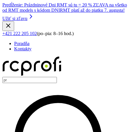
Predĺženie
:
Prázdninové Dni RMT sú tu = 20 % ZĽAVA na všetko
od RMT models s kódom DNIRMT platí až do piatku 7. augusta!
Užiť si zľavu
+421 222 205 102
(
po–pia: 8–16 hod.
)
Poradňa
Kontakty