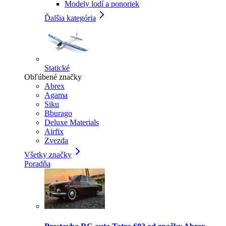
Modely lodí a ponoriek
Ďalšia kategória
Statické
Obľúbené značky
Abrex
Agama
Siku
Bburago
Deluxe Materials
Airfix
Zvezda
Všetky značky
Poradňa