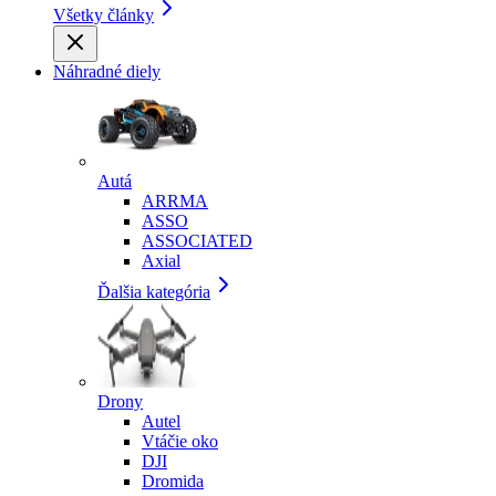
Všetky články
Náhradné diely
Autá
ARRMA
ASSO
ASSOCIATED
Axial
Ďalšia kategória
Drony
Autel
Vtáčie oko
DJI
Dromida