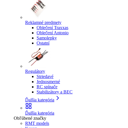
Reklamné predmety
Oblečení Traxxas
Oblečení Antonio
Samolepky
Ostatní
Regulátory
Striedavé
Jednosmerné
RC spínače
Stabilizátory a BEC
Ďalšia kategória
Ďalšia kategória
Obľúbené značky
RMT models