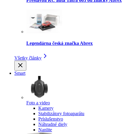
Prestavba RC auta Tatra 603 od značky Abrex
Legendárna česká značka Abrex
Všetky články
Smart
Foto a video
Kamery
Stabilizátory fotoaparátu
Príslušenstvo
Náhradné diely
Nanlite