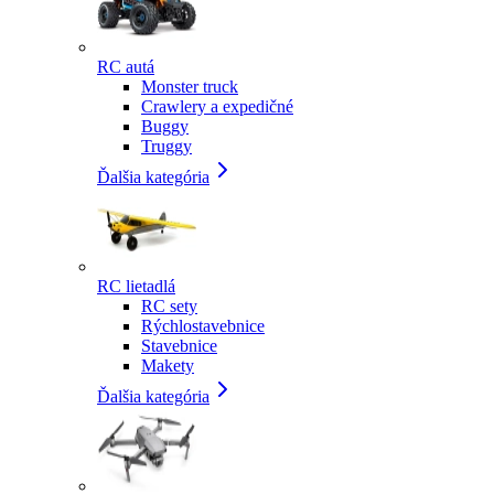
RC autá
Monster truck
Crawlery a expedičné
Buggy
Truggy
Ďalšia kategória
RC lietadlá
RC sety
Rýchlostavebnice
Stavebnice
Makety
Ďalšia kategória