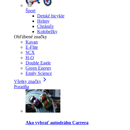
Šport
Detské bicykle
Helmy
Chrániče
Kolobežky
Obľúbené značky
Kavan
E-Flite
SCX
H-Q
Double Eagle
Green Energy
Emily Science
Všetky značky
Poradňa
Ako vybrať autodráhu Carrera