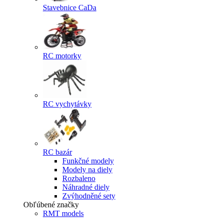
Stavebnice CaDa
RC motorky
RC vychytávky
RC bazár
Funkčné modely
Modely na diely
Rozbaleno
Náhradné diely
Zvýhodněné sety
Obľúbené značky
RMT models