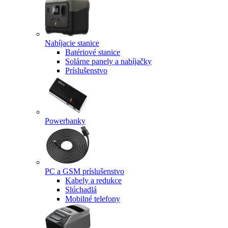
Nabíjacie stanice
Batériové stanice
Solárne panely a nabíjačky
Príslušenstvo
Powerbanky
PC a GSM príslušenstvo
Kabely a redukce
Slúchadlá
Mobilné telefony