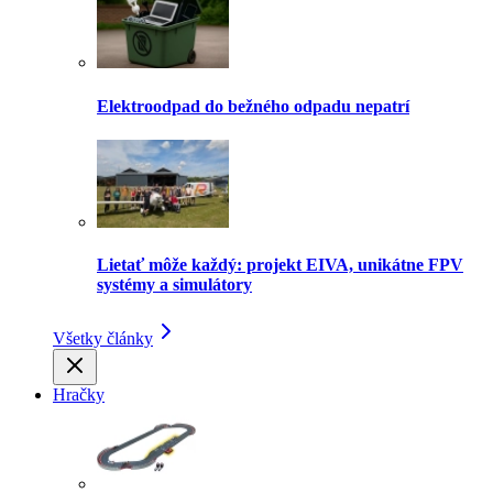
Elektroodpad do bežného odpadu nepatrí
Lietať môže každý: projekt EIVA, unikátne FPV
systémy a simulátory
Všetky články
Hračky