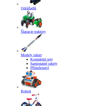
Odrážadlá
Šlapacie traktory
Modely rakiet
Kompletní sety
Samostatné rakety
Příslušenství
Roboti