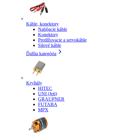
Káble, konektory
Nabíjacie káble
Konektory
Predlžovacie a servokáble
Silové káble
Ďalšia kategória
Kryštály
HITEC
UNI (Jeti)
GRAUPNER
FUTABA
MPX