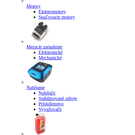
Motory
Elektromotory
Spaľovacie motory
Meracie zariadenie
Elektronické
Mechanické
Nabíjanie
Nabíjače
Stabilizované zdroje
Príslušenstvo
Vyvažovače