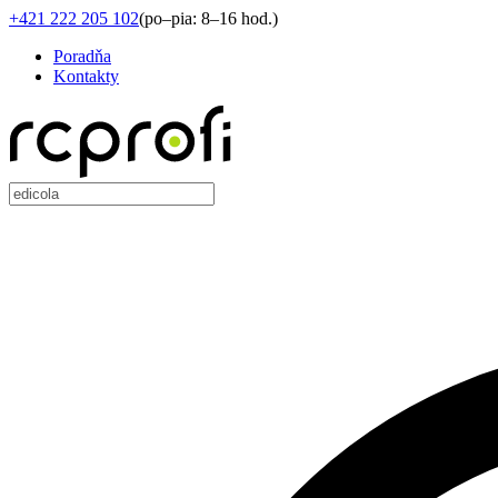
+421 222 205 102
(
po–pia: 8–16 hod.
)
Poradňa
Kontakty