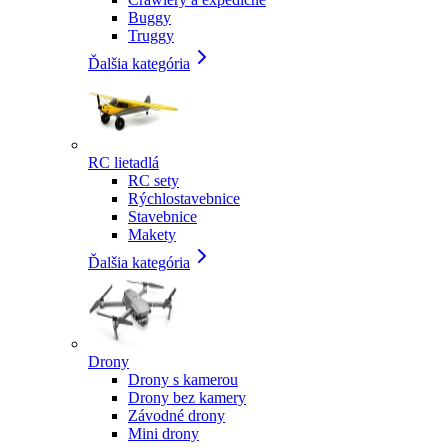
Buggy
Truggy
Ďalšia kategória
RC lietadlá
RC sety
Rýchlostavebnice
Stavebnice
Makety
Ďalšia kategória
Drony
Drony s kamerou
Drony bez kamery
Závodné drony
Mini drony