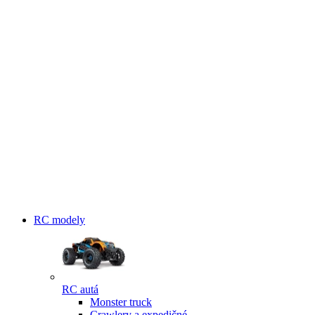
RC modely
RC autá
Monster truck
Crawlery a expedičné