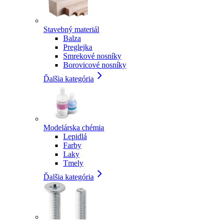
Stavebný materiál
Balza
Preglejka
Smrekové nosníky
Borovicové nosníky
Ďalšia kategória
Modelárska chémia
Lepidlá
Farby
Laky
Tmely
Ďalšia kategória