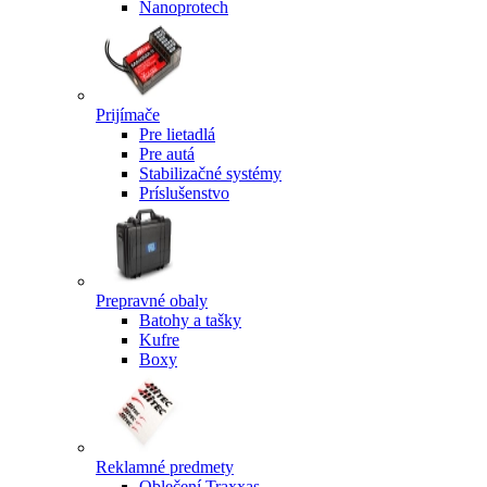
Nanoprotech
Prijímače
Pre lietadlá
Pre autá
Stabilizačné systémy
Príslušenstvo
Prepravné obaly
Batohy a tašky
Kufre
Boxy
Reklamné predmety
Oblečení Traxxas