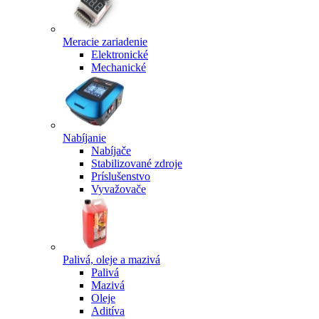
Meracie zariadenie
Elektronické
Mechanické
Nabíjanie
Nabíjače
Stabilizované zdroje
Príslušenstvo
Vyvažovače
Palivá, oleje a mazivá
Palivá
Mazivá
Oleje
Aditíva