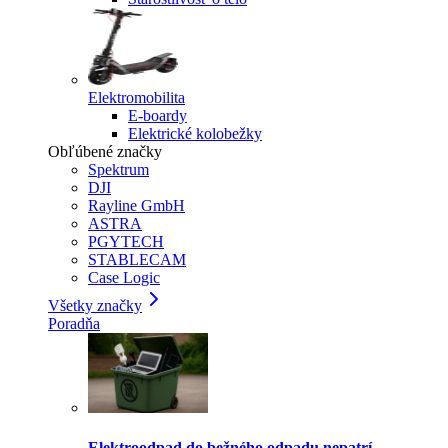
Elektromobilita
E-boardy
Elektrické kolobežky
Obľúbené značky
Spektrum
DJI
Rayline GmbH
ASTRA
PGYTECH
STABLECAM
Case Logic
Všetky značky
Poradňa
Elektroodpad do bežného odpadu nepatrí