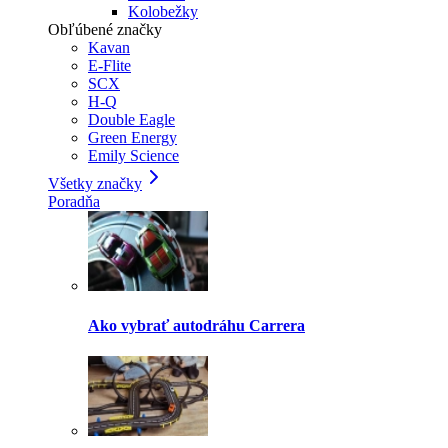
Kolobežky
Obľúbené značky
Kavan
E-Flite
SCX
H-Q
Double Eagle
Green Energy
Emily Science
Všetky značky
Poradňa
Ako vybrať autodráhu Carrera