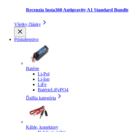
Recenzia Insta360 Antigravity A1 Standard Bundle
Všetky články
Príslušenstvo
Batérie
Li-Pol
Li-Ion
LiFe
BatérieLiFePO4
Ďalšia kategória
Káble, konektory