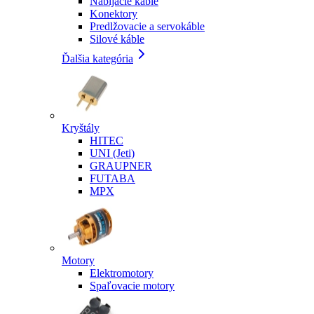
Nabíjacie káble
Konektory
Predlžovacie a servokáble
Silové káble
Ďalšia kategória
Kryštály
HITEC
UNI (Jeti)
GRAUPNER
FUTABA
MPX
Motory
Elektromotory
Spaľovacie motory