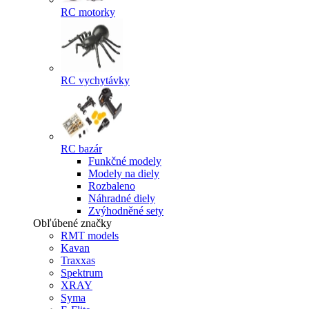
RC motorky
RC vychytávky
RC bazár
Funkčné modely
Modely na diely
Rozbaleno
Náhradné diely
Zvýhodněné sety
Obľúbené značky
RMT models
Kavan
Traxxas
Spektrum
XRAY
Syma