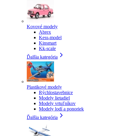
Kovové modely
Abrex
Kess-model
Kinsmart
Kk-scale
Ďalšia kategória
Plastikové modely
Rýchlostavebnice
Modely lietadiel
Modely vrtuľníkov
Modely lodí a ponoriek
Ďalšia kategória