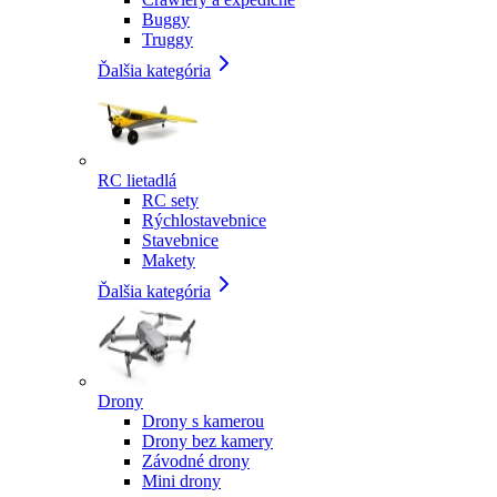
Buggy
Truggy
Ďalšia kategória
RC lietadlá
RC sety
Rýchlostavebnice
Stavebnice
Makety
Ďalšia kategória
Drony
Drony s kamerou
Drony bez kamery
Závodné drony
Mini drony