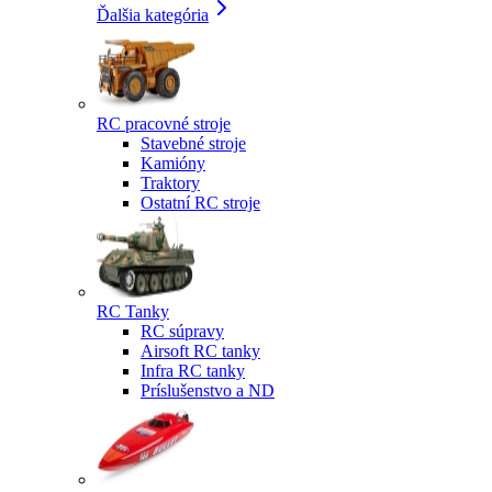
Ďalšia kategória
RC pracovné stroje
Stavebné stroje
Kamióny
Traktory
Ostatní RC stroje
RC Tanky
RC súpravy
Airsoft RC tanky
Infra RC tanky
Príslušenstvo a ND