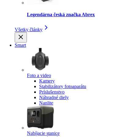
Legendárna česká značka Abrex
Všetky články
Smart
Foto a video
Kamery
Stabilizátory fotoaparátu
Príslušenstvo
Náhradné diely
Nanlite
Nabíjacie stanice