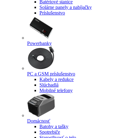
Batériové stanice
Solárne panely a nabíjačky
Príslušenstvo
Powerbanky
PC a GSM príslušenstvo
Kabely a redukce
Slúchadlá
Mobilné telefony
Domácnosť
Batohy a tašky
Spotrebiče
Starostlivosť o telo