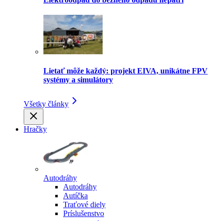
Lietať môže každý: projekt EIVA, unikátne FPV
systémy a simulátory
Všetky články
Hračky
Autodráhy
Autodráhy
Autíčka
Traťové diely
Príslušenstvo