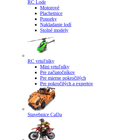
RC Lode
Motorové
Plachetnice
Ponorky
Nakladanie lodí
Stolné modely
RC vrtuľníky
Mini vrtuľníky
Pre začiatočníkov
Pre mierne pokročilých
Pre pokročilých a expertov
Stavebnice CaDa