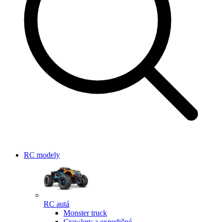
RC modely
RC autá
Monster truck
Crawlery a expedičné