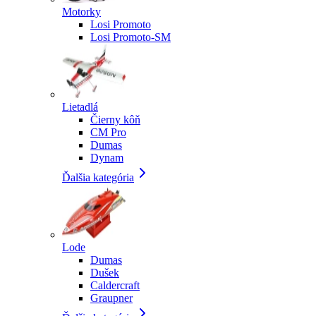
Motorky
Losi Promoto
Losi Promoto-SM
Lietadlá
Čierny kôň
CM Pro
Dumas
Dynam
Ďalšia kategória
Lode
Dumas
Dušek
Caldercraft
Graupner