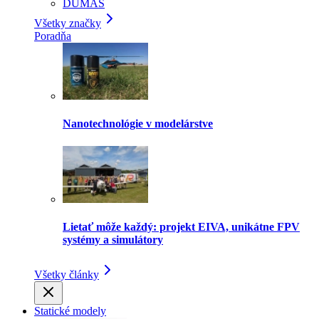
DUMAS
Všetky značky
Poradňa
Nanotechnológie v modelárstve
Lietať môže každý: projekt EIVA, unikátne FPV
systémy a simulátory
Všetky články
Statické modely