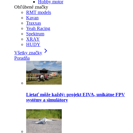
Hobby motor
Obľúbené značky
RMT models
Kavan
Traxxas
Yeah Racing
Spektrum
XRAY
HUDY
Všetky značky
Poradňa
Lietať môže každý: projekt EIVA, unikátne FPV
systémy a simulátory