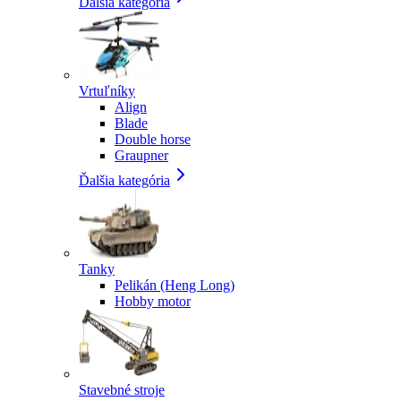
Ďalšia kategória
Vrtuľníky
Align
Blade
Double horse
Graupner
Ďalšia kategória
Tanky
Pelikán (Heng Long)
Hobby motor
Stavebné stroje