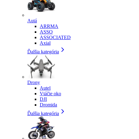
Autá
ARRMA
ASSO
ASSOCIATED
Axial
Ďalšia kategória
Drony
Autel
Vtáčie oko
DJI
Dromida
Ďalšia kategória