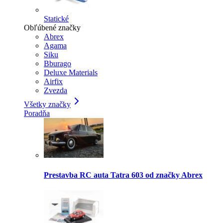
Statické
Obľúbené značky
Abrex
Agama
Siku
Bburago
Deluxe Materials
Airfix
Zvezda
Všetky značky
Poradňa
Prestavba RC auta Tatra 603 od značky Abrex