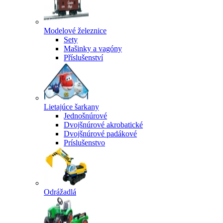
Modelové železnice
Sety
Mašinky a vagóny
Příslušenství
Lietajúce šarkany
Jednošnúrové
Dvojšnúrové akrobatické
Dvojšnúrové padákové
Príslušenstvo
Odrážadlá