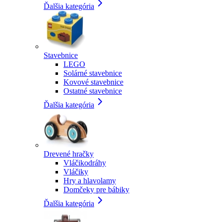
Ďalšia kategória
Stavebnice
LEGO
Solárné stavebnice
Kovové stavebnice
Ostatné stavebnice
Ďalšia kategória
Drevené hračky
Vláčikodráhy
Vláčiky
Hry a hlavolamy
Domčeky pre bábiky
Ďalšia kategória