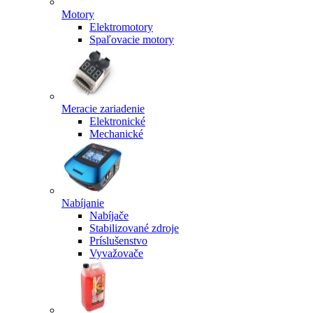
Motory
Elektromotory
Spaľovacie motory
Meracie zariadenie
Elektronické
Mechanické
Nabíjanie
Nabíjače
Stabilizované zdroje
Príslušenstvo
Vyvažovače