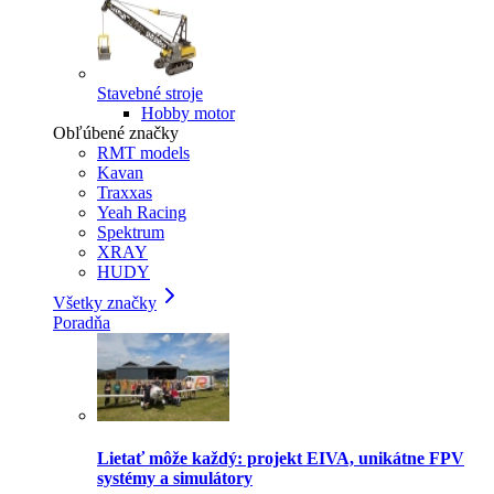
Stavebné stroje
Hobby motor
Obľúbené značky
RMT models
Kavan
Traxxas
Yeah Racing
Spektrum
XRAY
HUDY
Všetky značky
Poradňa
Lietať môže každý: projekt EIVA, unikátne FPV
systémy a simulátory