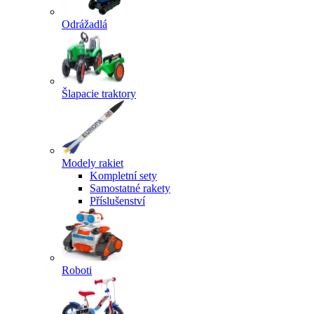
Odrážadlá
Šlapacie traktory
Modely rakiet
Kompletní sety
Samostatné rakety
Příslušenství
Roboti