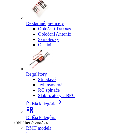
Reklamné predmety
Oblečení Traxxas
Oblečení Antonio
Samolepky
Ostatní
Regulátory
Striedavé
Jednosmerné
RC spínače
Stabilizátory a BEC
Ďalšia kategória
Ďalšia kategória
Obľúbené značky
RMT models