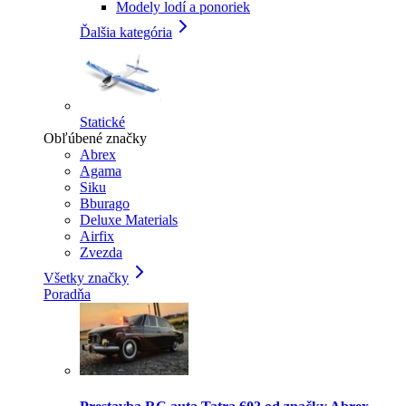
Modely lodí a ponoriek
Ďalšia kategória
Statické
Obľúbené značky
Abrex
Agama
Siku
Bburago
Deluxe Materials
Airfix
Zvezda
Všetky značky
Poradňa