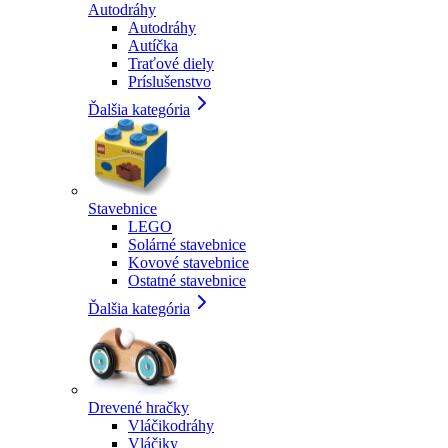
Autodráhy
Autodráhy
Autíčka
Traťové diely
Príslušenstvo
Ďalšia kategória
Stavebnice
LEGO
Solárné stavebnice
Kovové stavebnice
Ostatné stavebnice
Ďalšia kategória
Drevené hračky
Vláčikodráhy
Vláčiky