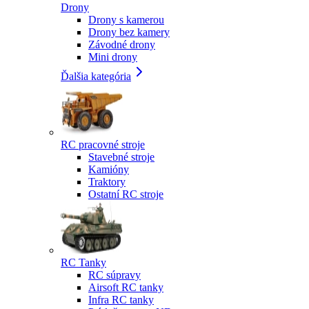
Drony
Drony s kamerou
Drony bez kamery
Závodné drony
Mini drony
Ďalšia kategória
RC pracovné stroje
Stavebné stroje
Kamióny
Traktory
Ostatní RC stroje
RC Tanky
RC súpravy
Airsoft RC tanky
Infra RC tanky