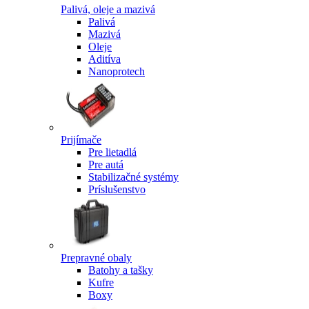
Palivá, oleje a mazivá
Palivá
Mazivá
Oleje
Aditíva
Nanoprotech
Prijímače
Pre lietadlá
Pre autá
Stabilizačné systémy
Príslušenstvo
Prepravné obaly
Batohy a tašky
Kufre
Boxy