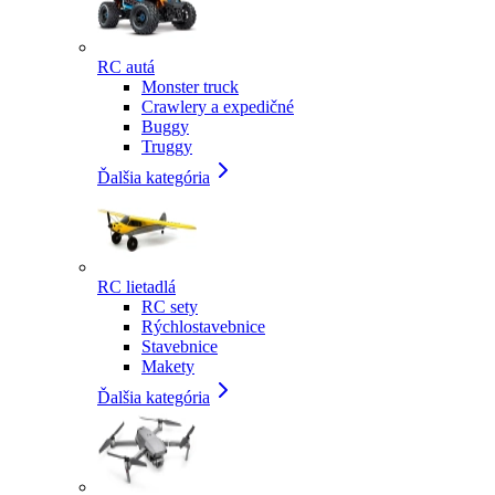
RC autá
Monster truck
Crawlery a expedičné
Buggy
Truggy
Ďalšia kategória
RC lietadlá
RC sety
Rýchlostavebnice
Stavebnice
Makety
Ďalšia kategória