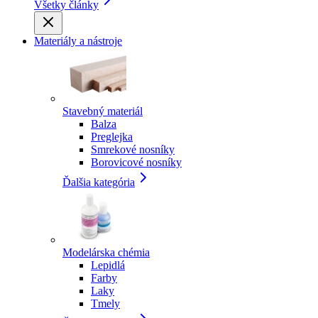
Všetky články
Materiály a nástroje
Stavebný materiál
Balza
Preglejka
Smrekové nosníky
Borovicové nosníky
Ďalšia kategória
Modelárska chémia
Lepidlá
Farby
Laky
Tmely