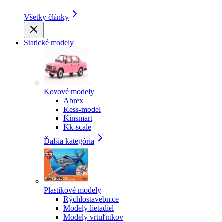
Všetky články
Statické modely
Kovové modely
Abrex
Kess-model
Kinsmart
Kk-scale
Ďalšia kategória
Plastikové modely
Rýchlostavebnice
Modely lietadiel
Modely vrtuľníkov