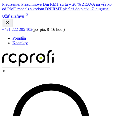
Predĺženie
:
Prázdninové Dni RMT sú tu = 20 % ZĽAVA na všetko
od RMT models s kódom DNIRMT platí až do piatku 7. augusta!
Užiť si zľavu
+421 222 205 102
(
po–pia: 8–16 hod.
)
Poradňa
Kontakty