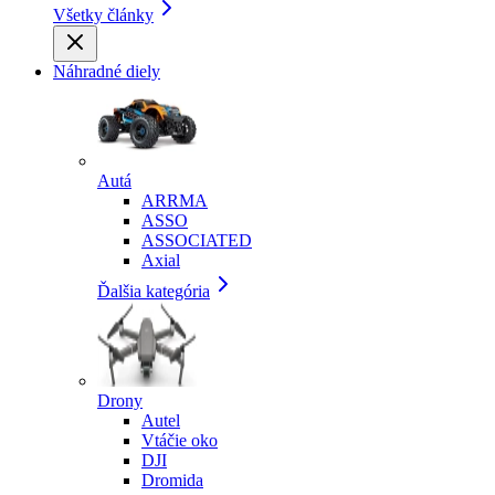
Všetky články
Náhradné diely
Autá
ARRMA
ASSO
ASSOCIATED
Axial
Ďalšia kategória
Drony
Autel
Vtáčie oko
DJI
Dromida