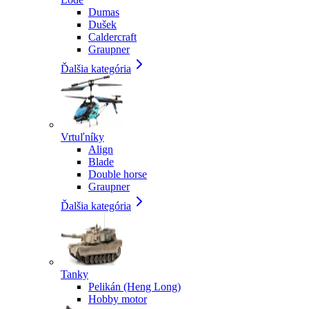
Dumas
Dušek
Caldercraft
Graupner
Ďalšia kategória
Vrtuľníky
Align
Blade
Double horse
Graupner
Ďalšia kategória
Tanky
Pelikán (Heng Long)
Hobby motor