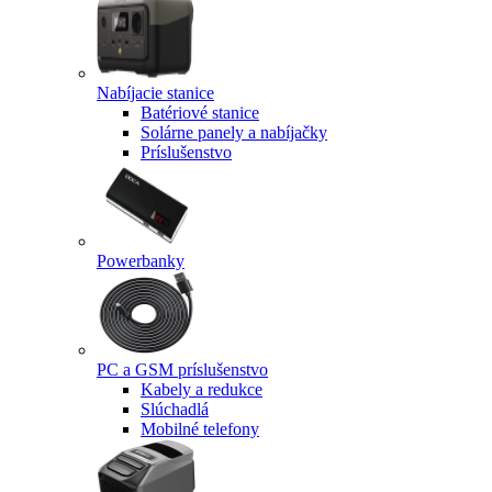
Nabíjacie stanice
Batériové stanice
Solárne panely a nabíjačky
Príslušenstvo
Powerbanky
PC a GSM príslušenstvo
Kabely a redukce
Slúchadlá
Mobilné telefony