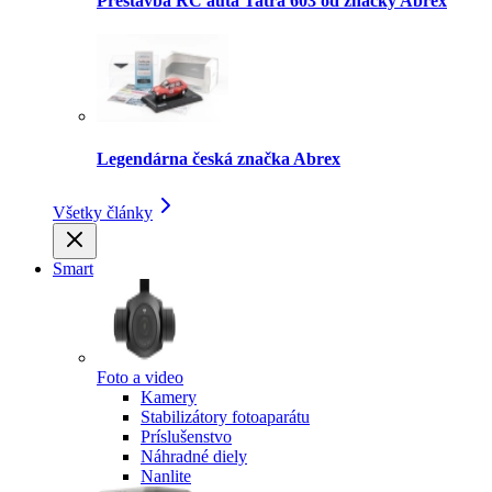
Prestavba RC auta Tatra 603 od značky Abrex
Legendárna česká značka Abrex
Všetky články
Smart
Foto a video
Kamery
Stabilizátory fotoaparátu
Príslušenstvo
Náhradné diely
Nanlite