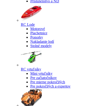
Príslušenstvo a ND
RC Lode
Motorové
Plachetnice
Ponorky
Nakladanie lodí
Stolné modely
RC vrtuľníky
Mini vrtuľníky
Pre začiatočníkov
Pre mierne pokročilých
Pre pokročilých a expertov