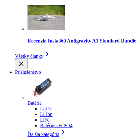
Recenzia Insta360 Antigravity A1 Standard Bundle
Všetky články
Príslušenstvo
Batérie
Li-Pol
Li-Ion
LiFe
BatérieLiFePO4
Ďalšia kategória