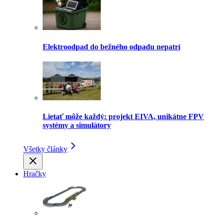
Elektroodpad do bežného odpadu nepatrí
Lietať môže každý: projekt EIVA, unikátne FPV
systémy a simulátory
Všetky články
Hračky