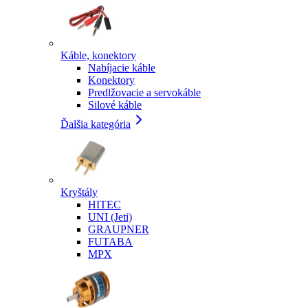
Káble, konektory
Nabíjacie káble
Konektory
Predlžovacie a servokáble
Silové káble
Ďalšia kategória
Kryštály
HITEC
UNI (Jeti)
GRAUPNER
FUTABA
MPX