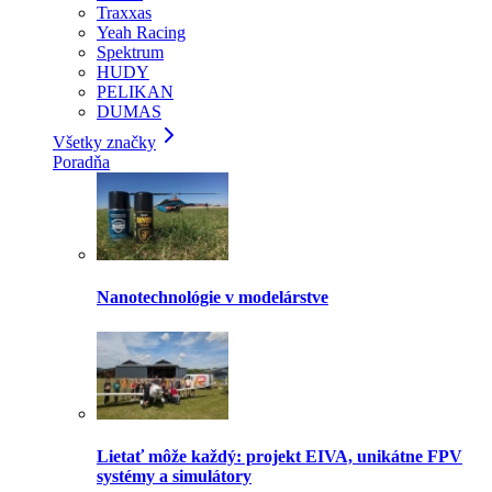
Traxxas
Yeah Racing
Spektrum
HUDY
PELIKAN
DUMAS
Všetky značky
Poradňa
Nanotechnológie v modelárstve
Lietať môže každý: projekt EIVA, unikátne FPV
systémy a simulátory