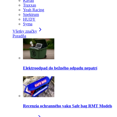
Kavan
Traxxas
Yeah Racing
Spektrum
HUDY
Syma
Všetky značky
Poradňa
Elektroodpad do bežného odpadu nepatrí
Recenzia ochranného vaku Safe bag RMT Models