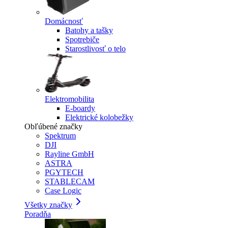
Domácnosť
Batohy a tašky
Spotrebiče
Starostlivosť o telo
Elektromobilita
E-boardy
Elektrické kolobežky
Obľúbené značky
Spektrum
DJI
Rayline GmbH
ASTRA
PGYTECH
STABLECAM
Case Logic
Všetky značky
Poradňa