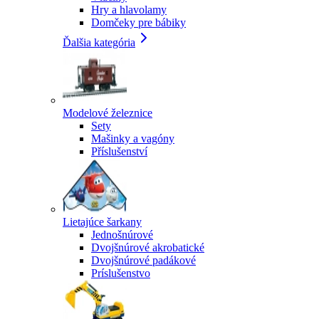
Hry a hlavolamy
Domčeky pre bábiky
Ďalšia kategória
Modelové železnice
Sety
Mašinky a vagóny
Příslušenství
Lietajúce šarkany
Jednošnúrové
Dvojšnúrové akrobatické
Dvojšnúrové padákové
Príslušenstvo