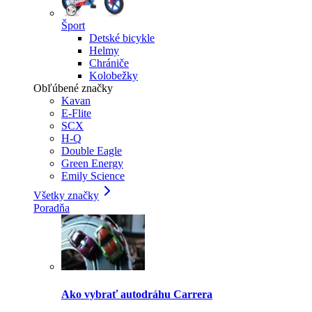
Šport
Detské bicykle
Helmy
Chrániče
Kolobežky
Obľúbené značky
Kavan
E-Flite
SCX
H-Q
Double Eagle
Green Energy
Emily Science
Všetky značky
Poradňa
Ako vybrať autodráhu Carrera