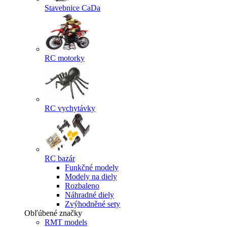
Stavebnice CaDa
RC motorky
RC vychytávky
RC bazár
Funkčné modely
Modely na diely
Rozbaleno
Náhradné diely
Zvýhodněné sety
Obľúbené značky
RMT models