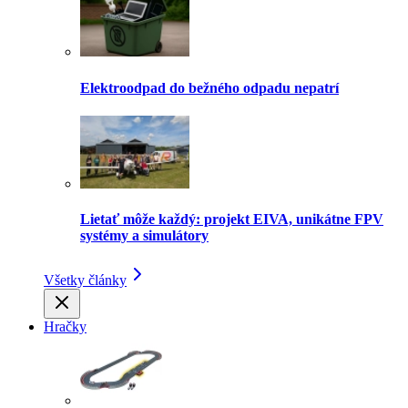
Elektroodpad do bežného odpadu nepatrí
Lietať môže každý: projekt EIVA, unikátne FPV
systémy a simulátory
Všetky články
Hračky