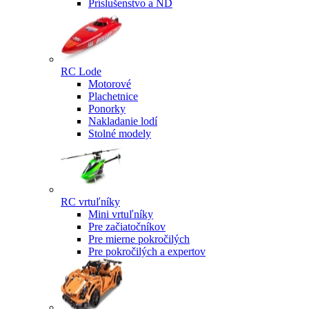
Príslušenstvo a ND
RC Lode
Motorové
Plachetnice
Ponorky
Nakladanie lodí
Stolné modely
RC vrtuľníky
Mini vrtuľníky
Pre začiatočníkov
Pre mierne pokročilých
Pre pokročilých a expertov