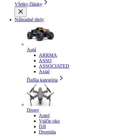
Všetky články
Náhradné diely
Autá
ARRMA
ASSO
ASSOCIATED
Axial
Ďalšia kategória
Drony
Autel
Vtáčie oko
DJI
Dromida