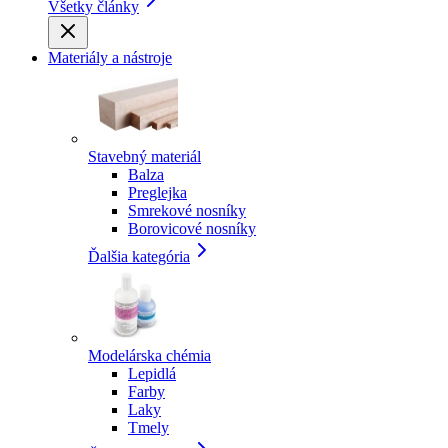
Všetky články
Materiály a nástroje
Stavebný materiál
Balza
Preglejka
Smrekové nosníky
Borovicové nosníky
Ďalšia kategória
Modelárska chémia
Lepidlá
Farby
Laky
Tmely