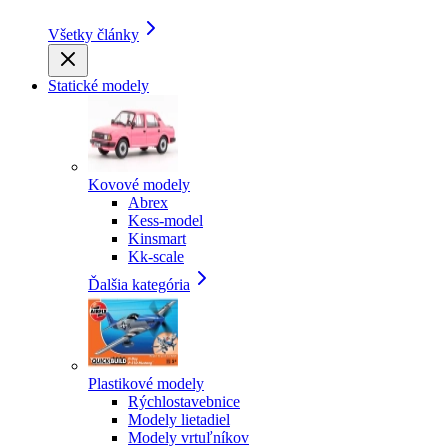
Všetky články
Statické modely
Kovové modely
Abrex
Kess-model
Kinsmart
Kk-scale
Ďalšia kategória
Plastikové modely
Rýchlostavebnice
Modely lietadiel
Modely vrtuľníkov