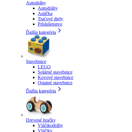
Autodráhy
Autodráhy
Autíčka
Traťové diely
Príslušenstvo
Ďalšia kategória
Stavebnice
LEGO
Solárné stavebnice
Kovové stavebnice
Ostatné stavebnice
Ďalšia kategória
Drevené hračky
Vláčikodráhy
Vláčiky