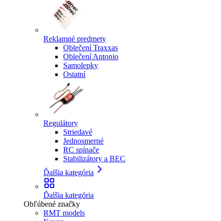
Reklamné predmety
Oblečení Traxxas
Oblečení Antonio
Samolepky
Ostatní
Regulátory
Striedavé
Jednosmerné
RC spínače
Stabilizátory a BEC
Ďalšia kategória
Ďalšia kategória
Obľúbené značky
RMT models