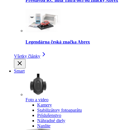
Prestavba RC auta Tatra 603 od značky Abrex
Legendárna česká značka Abrex
Všetky články
Smart
Foto a video
Kamery
Stabilizátory fotoaparátu
Príslušenstvo
Náhradné diely
Nanlite