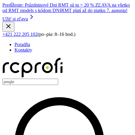
Predĺženie
:
Prázdninové Dni RMT sú tu = 20 % ZĽAVA na všetko
od RMT models s kódom DNIRMT platí až do piatku 7. augusta!
Užiť si zľavu
+421 222 205 102
(
po–pia: 8–16 hod.
)
Poradňa
Kontakty