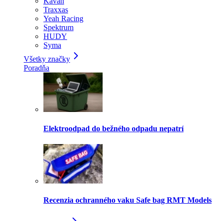
Kavan
Traxxas
Yeah Racing
Spektrum
HUDY
Syma
Všetky značky
Poradňa
Elektroodpad do bežného odpadu nepatrí
Recenzia ochranného vaku Safe bag RMT Models