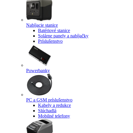
Nabíjacie stanice
Batériové stanice
Solárne panely a nabíjačky
Príslušenstvo
Powerbanky
PC a GSM príslušenstvo
Kabely a redukce
Slúchadlá
Mobilné telefony