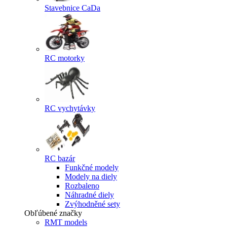
Stavebnice CaDa
RC motorky
RC vychytávky
RC bazár
Funkčné modely
Modely na diely
Rozbaleno
Náhradné diely
Zvýhodněné sety
Obľúbené značky
RMT models