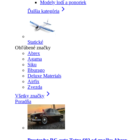
Modely lodí a ponoriek
Ďalšia kategória
Statické
Obľúbené značky
Abrex
Agama
Siku
Bburago
Deluxe Materials
Airfix
Zvezda
Všetky značky
Poradňa