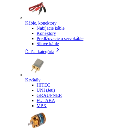
Káble, konektory
Nabíjacie káble
Konektory
Predlžovacie a servokáble
Silové káble
Ďalšia kategória
Kryštály
HITEC
UNI (Jeti)
GRAUPNER
FUTABA
MPX