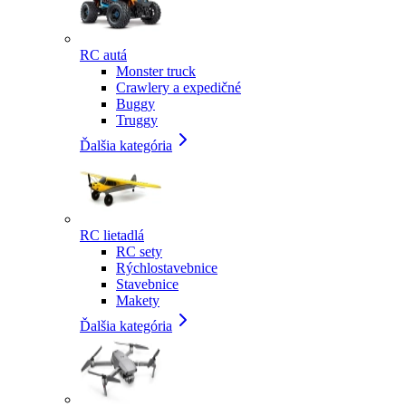
RC autá
Monster truck
Crawlery a expedičné
Buggy
Truggy
Ďalšia kategória
RC lietadlá
RC sety
Rýchlostavebnice
Stavebnice
Makety
Ďalšia kategória