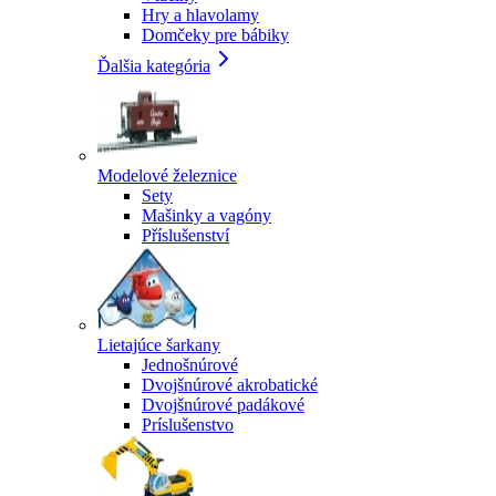
Hry a hlavolamy
Domčeky pre bábiky
Ďalšia kategória
Modelové železnice
Sety
Mašinky a vagóny
Příslušenství
Lietajúce šarkany
Jednošnúrové
Dvojšnúrové akrobatické
Dvojšnúrové padákové
Príslušenstvo