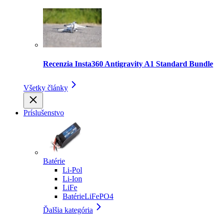
Recenzia Insta360 Antigravity A1 Standard Bundle
Všetky články
Príslušenstvo
Batérie
Li-Pol
Li-Ion
LiFe
BatérieLiFePO4
Ďalšia kategória