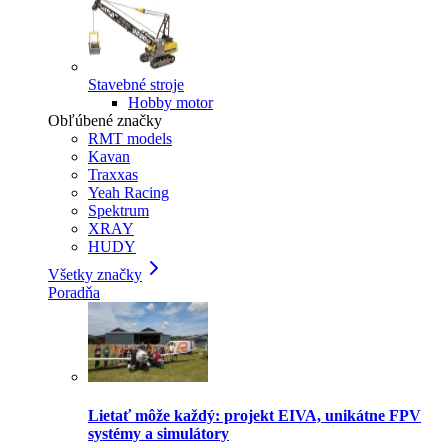
Stavebné stroje
Hobby motor
Obľúbené značky
RMT models
Kavan
Traxxas
Yeah Racing
Spektrum
XRAY
HUDY
Všetky značky
Poradňa
Lietať môže každý: projekt EIVA, unikátne FPV
systémy a simulátory