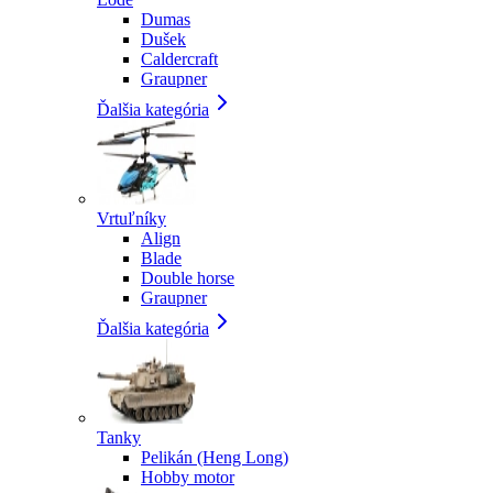
Dumas
Dušek
Caldercraft
Graupner
Ďalšia kategória
Vrtuľníky
Align
Blade
Double horse
Graupner
Ďalšia kategória
Tanky
Pelikán (Heng Long)
Hobby motor