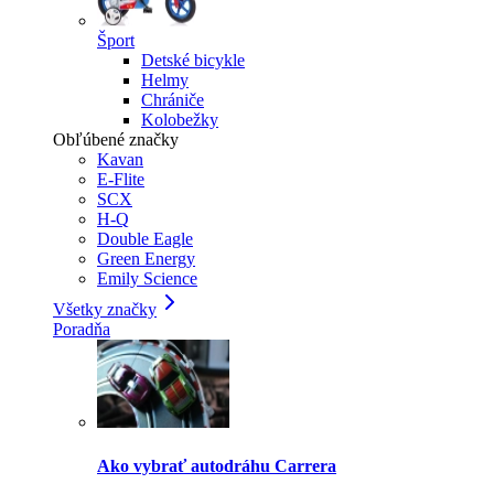
Šport
Detské bicykle
Helmy
Chrániče
Kolobežky
Obľúbené značky
Kavan
E-Flite
SCX
H-Q
Double Eagle
Green Energy
Emily Science
Všetky značky
Poradňa
Ako vybrať autodráhu Carrera