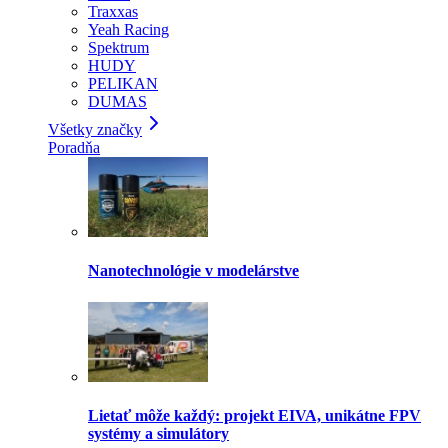
Traxxas
Yeah Racing
Spektrum
HUDY
PELIKAN
DUMAS
Všetky značky
Poradňa
Nanotechnológie v modelárstve
Lietať môže každý: projekt EIVA, unikátne FPV
systémy a simulátory