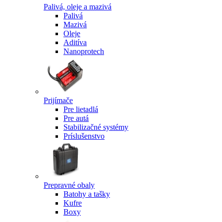
Palivá, oleje a mazivá
Palivá
Mazivá
Oleje
Aditíva
Nanoprotech
Prijímače
Pre lietadlá
Pre autá
Stabilizačné systémy
Príslušenstvo
Prepravné obaly
Batohy a tašky
Kufre
Boxy