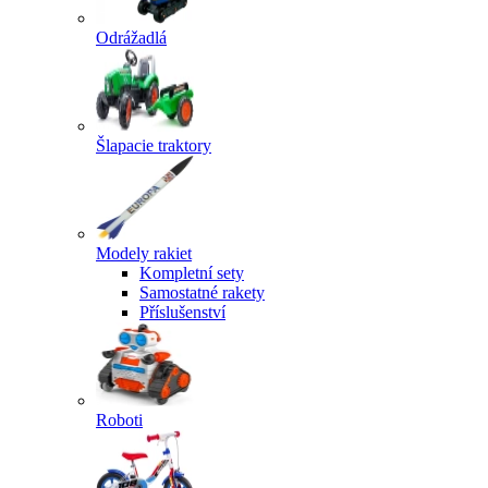
Odrážadlá
Šlapacie traktory
Modely rakiet
Kompletní sety
Samostatné rakety
Příslušenství
Roboti