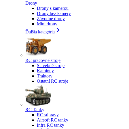
Drony
Drony s kamerou
Drony bez kamery
Závodné drony
Mini drony
Ďalšia kategória
RC pracovné stroje
Stavebné stroje
Kamióny
Traktory
Ostatní RC stroje
RC Tanky
RC súpravy
Airsoft RC tanky
Infra RC tanky