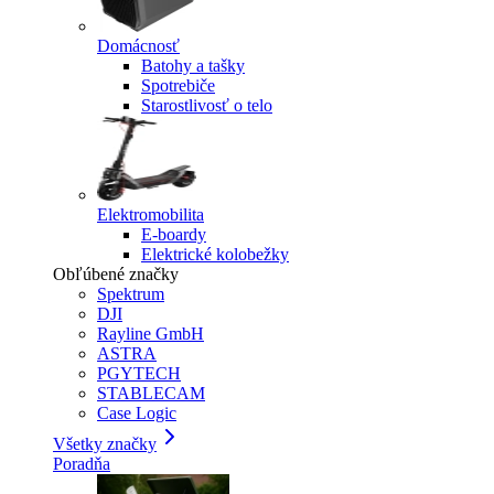
Domácnosť
Batohy a tašky
Spotrebiče
Starostlivosť o telo
Elektromobilita
E-boardy
Elektrické kolobežky
Obľúbené značky
Spektrum
DJI
Rayline GmbH
ASTRA
PGYTECH
STABLECAM
Case Logic
Všetky značky
Poradňa