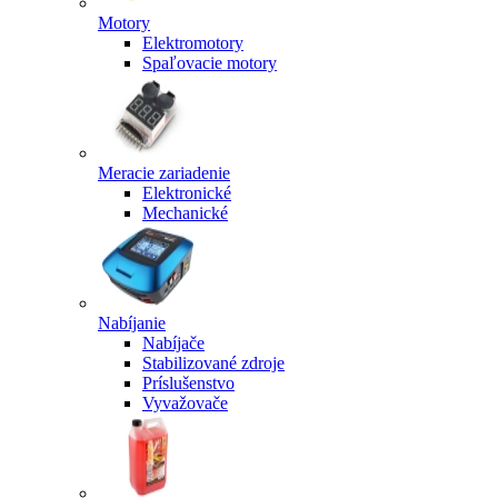
Motory
Elektromotory
Spaľovacie motory
Meracie zariadenie
Elektronické
Mechanické
Nabíjanie
Nabíjače
Stabilizované zdroje
Príslušenstvo
Vyvažovače