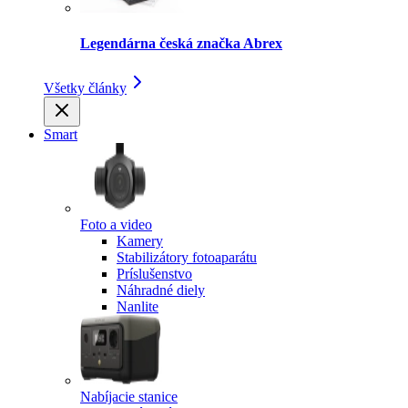
Legendárna česká značka Abrex
Všetky články
Smart
Foto a video
Kamery
Stabilizátory fotoaparátu
Príslušenstvo
Náhradné diely
Nanlite
Nabíjacie stanice