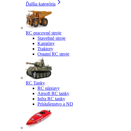
Ďalšia kategória
RC pracovné stroje
Stavebné stroje
Kamióny
Traktory
Ostatní RC stroje
RC Tanky
RC súpravy
Airsoft RC tanky
Infra RC tanky
Príslušenstvo a ND