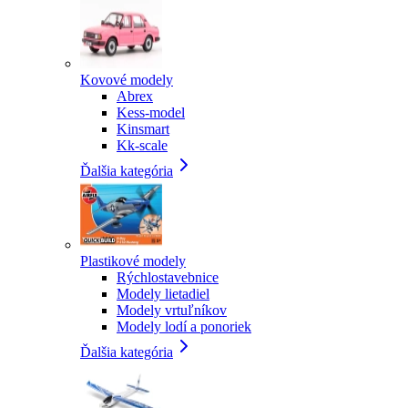
Kovové modely
Abrex
Kess-model
Kinsmart
Kk-scale
Ďalšia kategória
Plastikové modely
Rýchlostavebnice
Modely lietadiel
Modely vrtuľníkov
Modely lodí a ponoriek
Ďalšia kategória