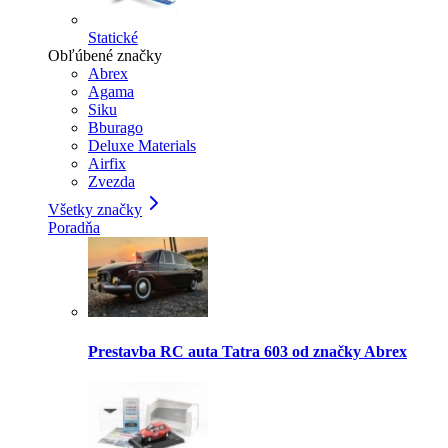
Statické
Obľúbené značky
Abrex
Agama
Siku
Bburago
Deluxe Materials
Airfix
Zvezda
Všetky značky
Poradňa
Prestavba RC auta Tatra 603 od značky Abrex