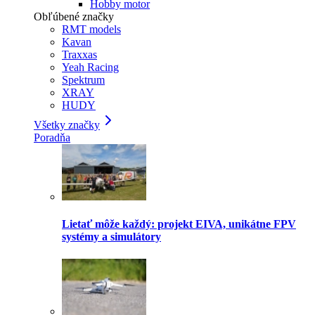
Hobby motor
Obľúbené značky
RMT models
Kavan
Traxxas
Yeah Racing
Spektrum
XRAY
HUDY
Všetky značky
Poradňa
Lietať môže každý: projekt EIVA, unikátne FPV
systémy a simulátory