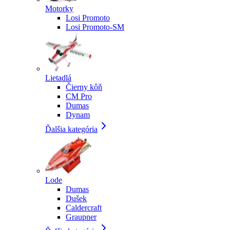
Motorky
Losi Promoto
Losi Promoto-SM
Lietadlá
Čierny kôň
CM Pro
Dumas
Dynam
Ďalšia kategória
Lode
Dumas
Dušek
Caldercraft
Graupner