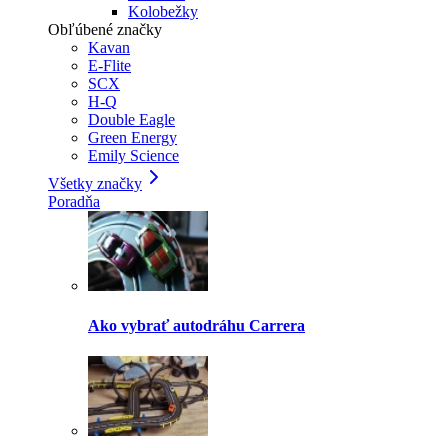
Kolobežky
Obľúbené značky
Kavan
E-Flite
SCX
H-Q
Double Eagle
Green Energy
Emily Science
Všetky značky
Poradňa
Ako vybrať autodráhu Carrera