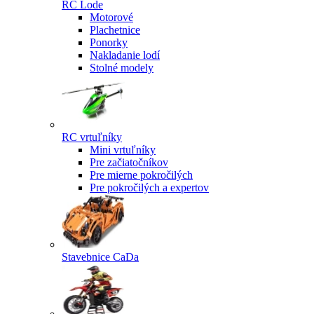
RC Lode
Motorové
Plachetnice
Ponorky
Nakladanie lodí
Stolné modely
RC vrtuľníky
Mini vrtuľníky
Pre začiatočníkov
Pre mierne pokročilých
Pre pokročilých a expertov
Stavebnice CaDa