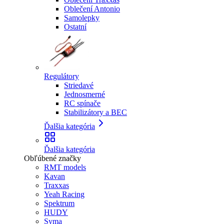
Oblečení Antonio
Samolepky
Ostatní
Regulátory
Striedavé
Jednosmerné
RC spínače
Stabilizátory a BEC
Ďalšia kategória
Ďalšia kategória
Obľúbené značky
RMT models
Kavan
Traxxas
Yeah Racing
Spektrum
HUDY
Syma