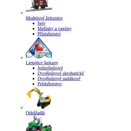
Modelové železnice
Sety
Mašinky a vagóny
Příslušenství
Lietajúce šarkany
Jednošnúrové
Dvojšnúrové akrobatické
Dvojšnúrové padákové
Príslušenstvo
Odrážadlá