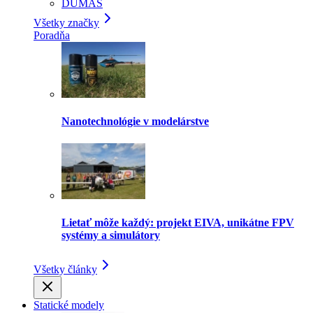
DUMAS
Všetky značky
Poradňa
Nanotechnológie v modelárstve
Lietať môže každý: projekt EIVA, unikátne FPV
systémy a simulátory
Všetky články
Statické modely