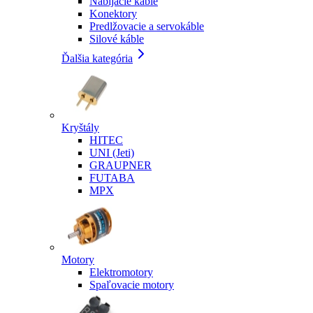
Nabíjacie káble
Konektory
Predlžovacie a servokáble
Silové káble
Ďalšia kategória
Kryštály
HITEC
UNI (Jeti)
GRAUPNER
FUTABA
MPX
Motory
Elektromotory
Spaľovacie motory