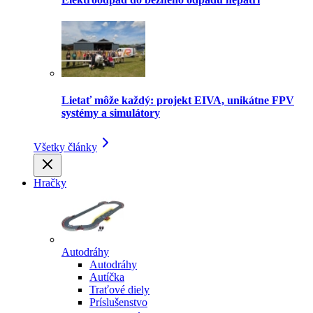
Lietať môže každý: projekt EIVA, unikátne FPV
systémy a simulátory
Všetky články
Hračky
Autodráhy
Autodráhy
Autíčka
Traťové diely
Príslušenstvo