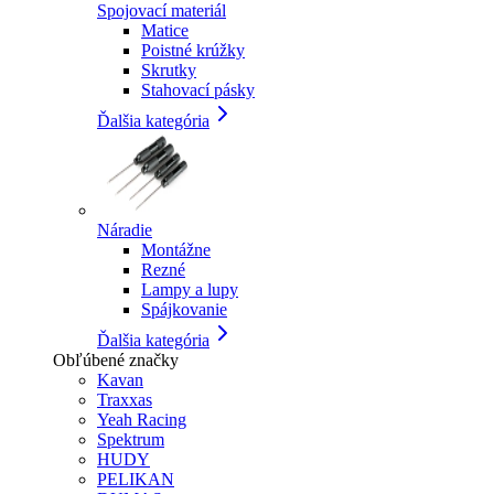
Spojovací materiál
Matice
Poistné krúžky
Skrutky
Stahovací pásky
Ďalšia kategória
Náradie
Montážne
Rezné
Lampy a lupy
Spájkovanie
Ďalšia kategória
Obľúbené značky
Kavan
Traxxas
Yeah Racing
Spektrum
HUDY
PELIKAN