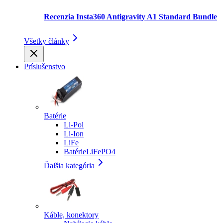
Recenzia Insta360 Antigravity A1 Standard Bundle
Všetky články
Príslušenstvo
Batérie
Li-Pol
Li-Ion
LiFe
BatérieLiFePO4
Ďalšia kategória
Káble, konektory