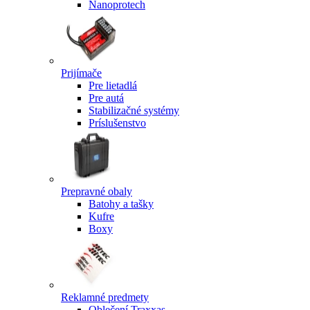
Nanoprotech
Prijímače
Pre lietadlá
Pre autá
Stabilizačné systémy
Príslušenstvo
Prepravné obaly
Batohy a tašky
Kufre
Boxy
Reklamné predmety
Oblečení Traxxas