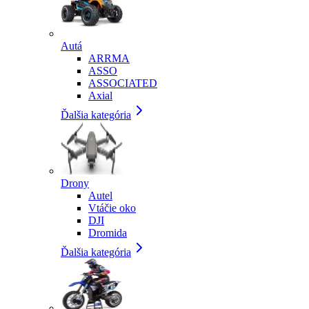
Autá
ARRMA
ASSO
ASSOCIATED
Axial
Ďalšia kategória
Drony
Autel
Vtáčie oko
DJI
Dromida
Ďalšia kategória