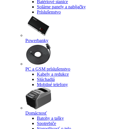
Batériové stanice
Solárne panely a nabíjačky
Príslušenstvo
Powerbanky
PC a GSM príslušenstvo
Kabely a redukce
Slúchadlá
Mobilné telefony
Domácnosť
Batohy a tašky
Spotrebiče
Starostlivosť o telo