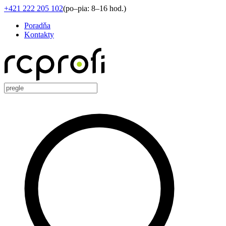
+421 222 205 102
(
po–pia: 8–16 hod.
)
Poradňa
Kontakty