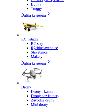
Buggy
Truggy
Ďalšia kategória
RC lietadlá
RC sety
Rýchlostavebnice
Stavebnice
Makety
Ďalšia kategória
Drony
Drony s kamerou
Drony bez kamery
Závodné drony
Mini drony