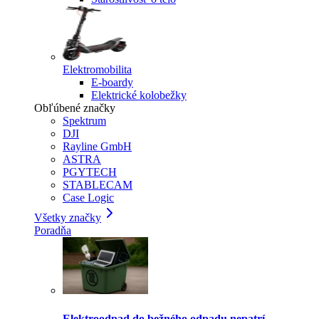
Elektromobilita
E-boardy
Elektrické kolobežky
Obľúbené značky
Spektrum
DJI
Rayline GmbH
ASTRA
PGYTECH
STABLECAM
Case Logic
Všetky značky
Poradňa
Elektroodpad do bežného odpadu nepatrí