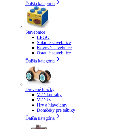
Ďalšia kategória
Stavebnice
LEGO
Solárné stavebnice
Kovové stavebnice
Ostatné stavebnice
Ďalšia kategória
Drevené hračky
Vláčikodráhy
Vláčiky
Hry a hlavolamy
Domčeky pre bábiky
Ďalšia kategória