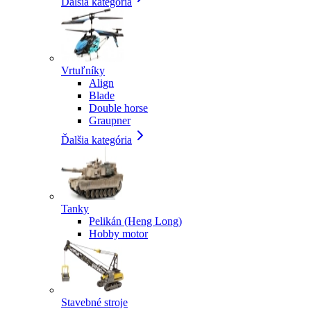
Ďalšia kategória
Vrtuľníky
Align
Blade
Double horse
Graupner
Ďalšia kategória
Tanky
Pelikán (Heng Long)
Hobby motor
Stavebné stroje