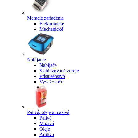
Meracie zariadenie
Elektronické
Mechanické
Nabíjanie
Nabíjače
Stabilizované zdroje
Príslušenstvo
Vyvažovače
Palivá, oleje a mazivá
Palivá
Mazivá
Oleje
Aditíva