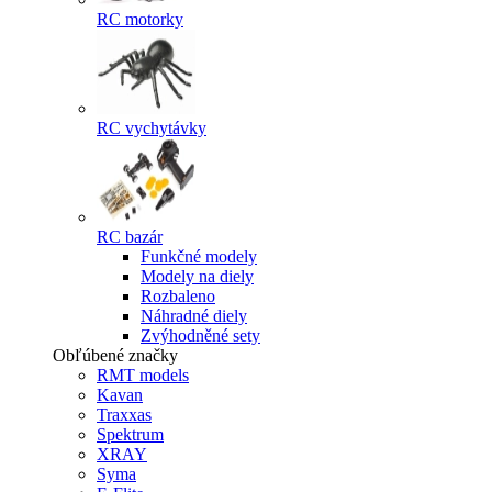
RC motorky
RC vychytávky
RC bazár
Funkčné modely
Modely na diely
Rozbaleno
Náhradné diely
Zvýhodněné sety
Obľúbené značky
RMT models
Kavan
Traxxas
Spektrum
XRAY
Syma