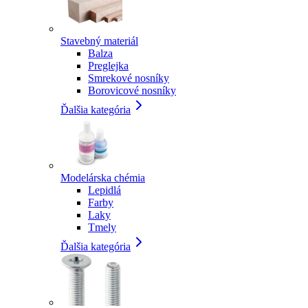
Stavebný materiál
Balza
Preglejka
Smrekové nosníky
Borovicové nosníky
Ďalšia kategória
Modelárska chémia
Lepidlá
Farby
Laky
Tmely
Ďalšia kategória