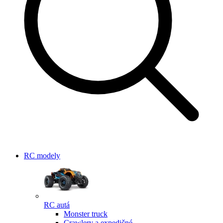
RC modely
RC autá
Monster truck
Crawlery a expedičné