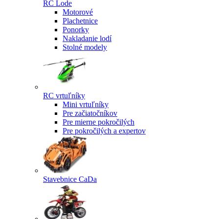
RC Lode
Motorové
Plachetnice
Ponorky
Nakladanie lodí
Stolné modely
RC vrtuľníky
Mini vrtuľníky
Pre začiatočníkov
Pre mierne pokročilých
Pre pokročilých a expertov
Stavebnice CaDa