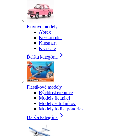
Kovové modely
Abrex
Kess-model
Kinsmart
Kk-scale
Ďalšia kategória
Plastikové modely
Rýchlostavebnice
Modely lietadiel
Modely vrtuľníkov
Modely lodí a ponoriek
Ďalšia kategória