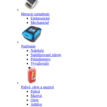
Meracie zariadenie
Elektronické
Mechanické
Nabíjanie
Nabíjače
Stabilizované zdroje
Príslušenstvo
Vyvažovače
Palivá, oleje a mazivá
Palivá
Mazivá
Oleje
Aditíva