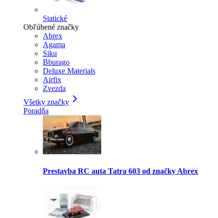
Statické
Obľúbené značky
Abrex
Agama
Siku
Bburago
Deluxe Materials
Airfix
Zvezda
Všetky značky
Poradňa
Prestavba RC auta Tatra 603 od značky Abrex