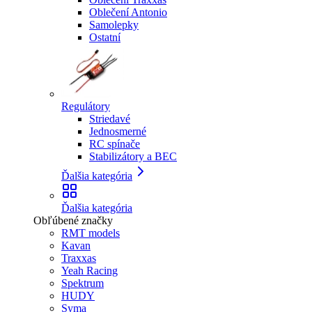
Oblečení Antonio
Samolepky
Ostatní
Regulátory
Striedavé
Jednosmerné
RC spínače
Stabilizátory a BEC
Ďalšia kategória
Ďalšia kategória
Obľúbené značky
RMT models
Kavan
Traxxas
Yeah Racing
Spektrum
HUDY
Syma