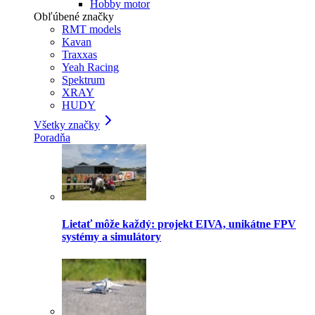
Hobby motor
Obľúbené značky
RMT models
Kavan
Traxxas
Yeah Racing
Spektrum
XRAY
HUDY
Všetky značky
Poradňa
Lietať môže každý: projekt EIVA, unikátne FPV
systémy a simulátory