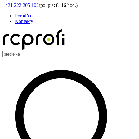
+421 222 205 102
(
po–pia: 8–16 hod.
)
Poradňa
Kontakty