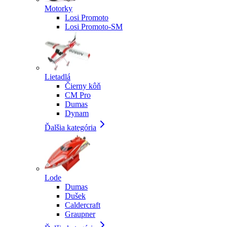
Motorky
Losi Promoto
Losi Promoto-SM
Lietadlá
Čierny kôň
CM Pro
Dumas
Dynam
Ďalšia kategória
Lode
Dumas
Dušek
Caldercraft
Graupner