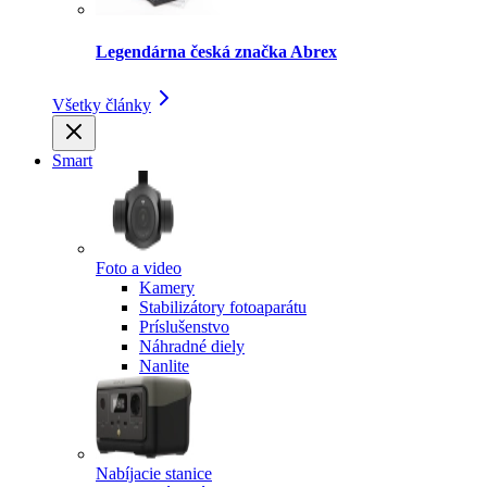
Legendárna česká značka Abrex
Všetky články
Smart
Foto a video
Kamery
Stabilizátory fotoaparátu
Príslušenstvo
Náhradné diely
Nanlite
Nabíjacie stanice