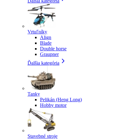
Ďalšia kategória
Vrtuľníky
Align
Blade
Double horse
Graupner
Ďalšia kategória
Tanky
Pelikán (Heng Long)
Hobby motor
Stavebné stroje