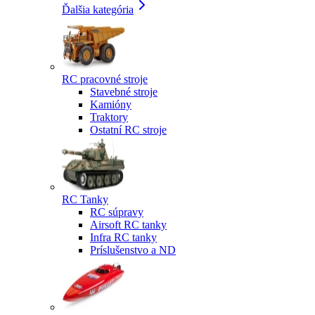
Ďalšia kategória
RC pracovné stroje
Stavebné stroje
Kamióny
Traktory
Ostatní RC stroje
RC Tanky
RC súpravy
Airsoft RC tanky
Infra RC tanky
Príslušenstvo a ND