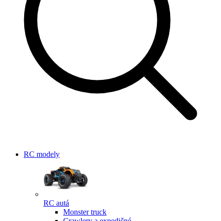
RC modely
RC autá
Monster truck
Crawlery a expedičné