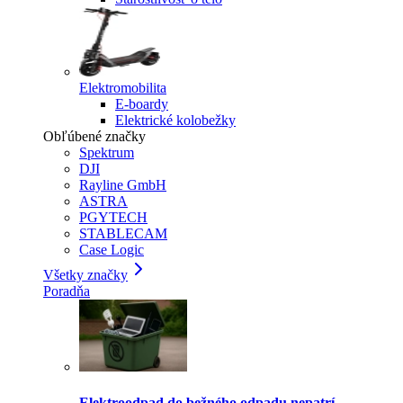
Elektromobilita
E-boardy
Elektrické kolobežky
Obľúbené značky
Spektrum
DJI
Rayline GmbH
ASTRA
PGYTECH
STABLECAM
Case Logic
Všetky značky
Poradňa
Elektroodpad do bežného odpadu nepatrí