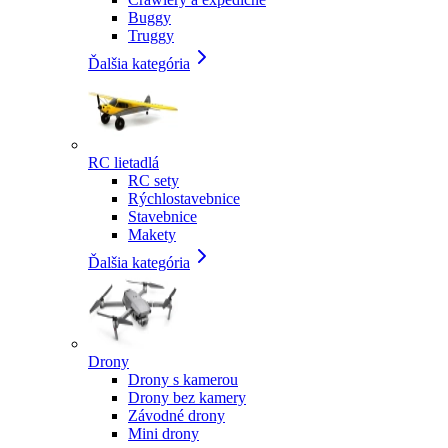
Buggy
Truggy
Ďalšia kategória
RC lietadlá
RC sety
Rýchlostavebnice
Stavebnice
Makety
Ďalšia kategória
Drony
Drony s kamerou
Drony bez kamery
Závodné drony
Mini drony