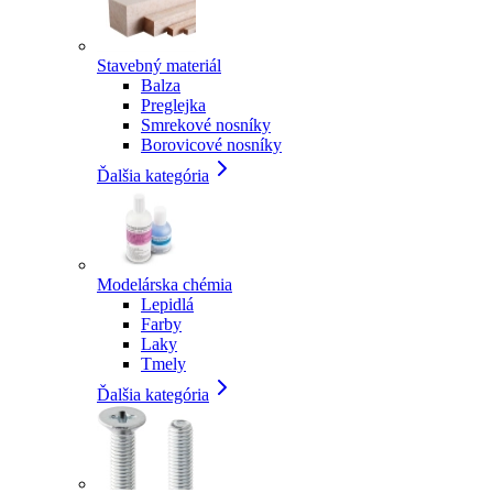
Stavebný materiál
Balza
Preglejka
Smrekové nosníky
Borovicové nosníky
Ďalšia kategória
Modelárska chémia
Lepidlá
Farby
Laky
Tmely
Ďalšia kategória