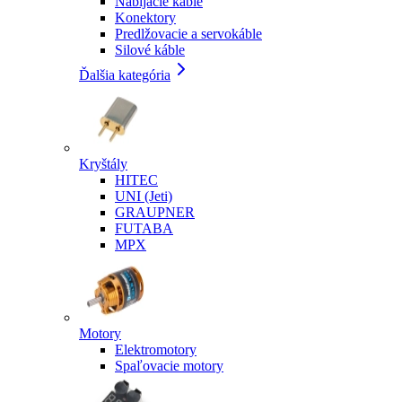
Nabíjacie káble
Konektory
Predlžovacie a servokáble
Silové káble
Ďalšia kategória
Kryštály
HITEC
UNI (Jeti)
GRAUPNER
FUTABA
MPX
Motory
Elektromotory
Spaľovacie motory