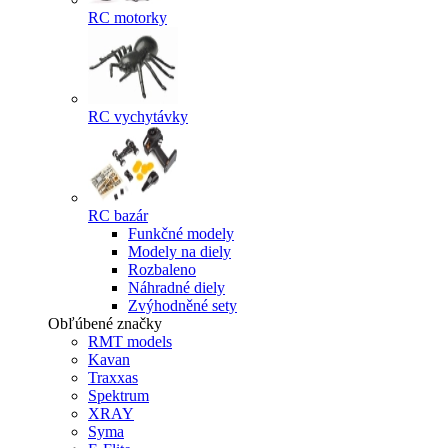
RC motorky
RC vychytávky
RC bazár
Funkčné modely
Modely na diely
Rozbaleno
Náhradné diely
Zvýhodněné sety
Obľúbené značky
RMT models
Kavan
Traxxas
Spektrum
XRAY
Syma