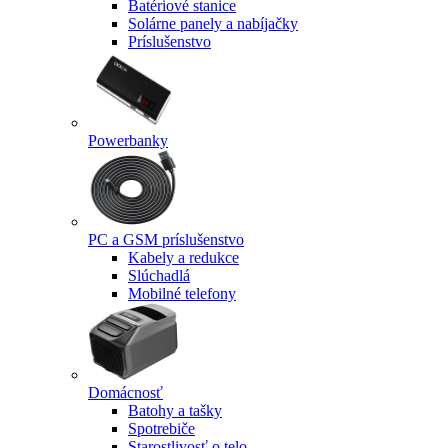
Batériové stanice
Solárne panely a nabíjačky
Príslušenstvo
Powerbanky
PC a GSM príslušenstvo
Kabely a redukce
Slúchadlá
Mobilné telefony
Domácnosť
Batohy a tašky
Spotrebiče
Starostlivosť o telo