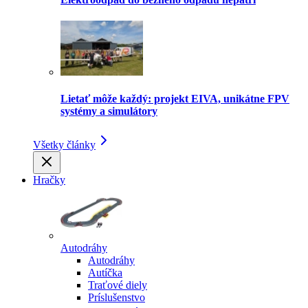
Lietať môže každý: projekt EIVA, unikátne FPV
systémy a simulátory
Všetky články
Hračky
Autodráhy
Autodráhy
Autíčka
Traťové diely
Príslušenstvo