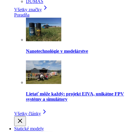
DUMAS
Všetky značky
Poradňa
Nanotechnológie v modelárstve
Lietať môže každý: projekt EIVA, unikátne FPV
systémy a simulátory
Všetky články
Statické modely