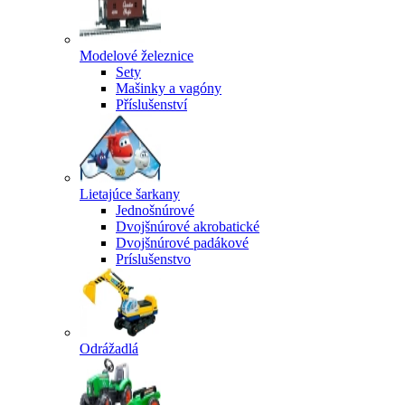
Modelové železnice
Sety
Mašinky a vagóny
Příslušenství
Lietajúce šarkany
Jednošnúrové
Dvojšnúrové akrobatické
Dvojšnúrové padákové
Príslušenstvo
Odrážadlá