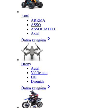
Autá
ARRMA
ASSO
ASSOCIATED
Axial
Ďalšia kategória
Drony
Autel
Vtáčie oko
DJI
Dromida
Ďalšia kategória