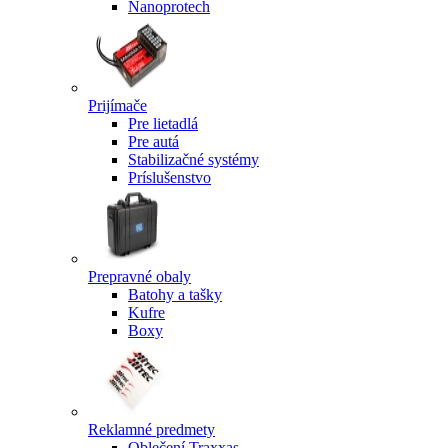
Nanoprotech
Prijímače
Pre lietadlá
Pre autá
Stabilizačné systémy
Príslušenstvo
Prepravné obaly
Batohy a tašky
Kufre
Boxy
Reklamné predmety
Oblečení Traxxas