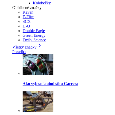
Kolobežky
Obľúbené značky
Kavan
E-Flite
SCX
H-Q
Double Eagle
Green Energy
Emily Science
Všetky značky
Poradňa
Ako vybrať autodráhu Carrera