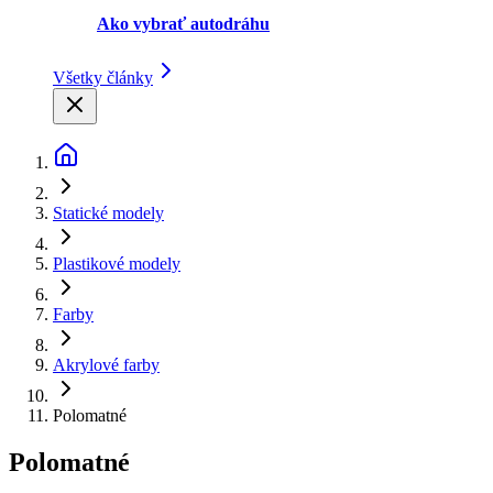
Ako vybrať autodráhu
Všetky články
Statické modely
Plastikové modely
Farby
Akrylové farby
Polomatné
Polomatné