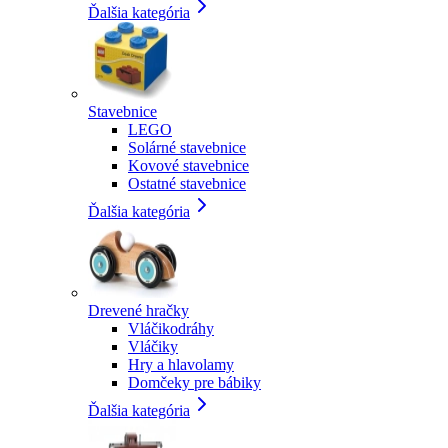
Ďalšia kategória
Stavebnice
LEGO
Solárné stavebnice
Kovové stavebnice
Ostatné stavebnice
Ďalšia kategória
Drevené hračky
Vláčikodráhy
Vláčiky
Hry a hlavolamy
Domčeky pre bábiky
Ďalšia kategória