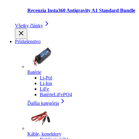
Recenzia Insta360 Antigravity A1 Standard Bundle
Všetky články
Príslušenstvo
Batérie
Li-Pol
Li-Ion
LiFe
BatérieLiFePO4
Ďalšia kategória
Káble, konektory